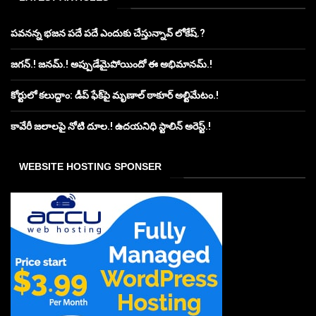
పవనన్న భజన పదే పదే ఎందుకు చేస్తున్నావ్ లోకేష్.?
జగన్.! జనమ్.! అప్పుడేమైపోయిందో ఈ అభిమానమ్.!
కోర్టులో కలుద్దాం: డీప్ ఫేక్‌పై మృణాల్ ఠాకూర్ అల్టిమేటం.!
కావేరీ జలాలపై నోటి దూల.! ఉదయనిధి స్టాలిన్ అరెస్ట్.!
WEBSITE HOSTING SPONSER