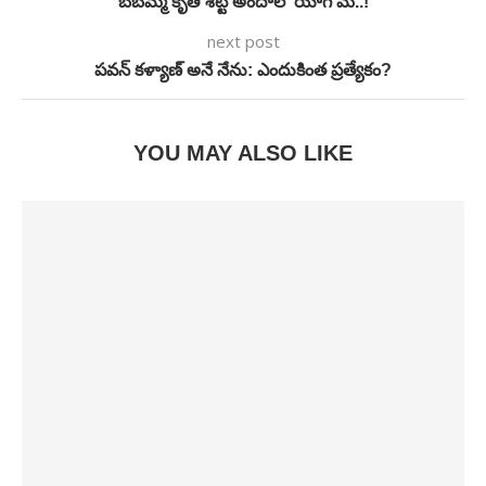
బేబమ్మ కృతి శెట్టి అందాల ‘యోగ’మ్..!
next post
పవన్ కళ్యాణ్ అనే నేను: ఎందుకింత ప్రత్యేకం?
YOU MAY ALSO LIKE