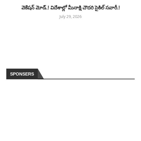
వెకేషన్ మోడ్.! విదేశాల్లో మీనాక్షి చౌదరి సైకిల్ సవారీ.!
July 29, 2026
SPONSERS