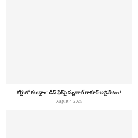
కోర్టులో కలుద్దాం: డీప్ ఫేక్‌పై మృణాల్ ఠాకూర్ అల్టిమేటం.!
August 4, 2026