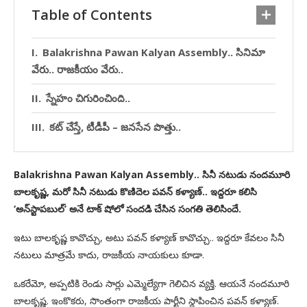
Table of Contents
Balakrishna Pawan Kalyan Assembly.. సినిమా
వేరు.. రాజకీయం వేరు..
స్నేహం చిగురించింది..
కట్ చేస్తే, టీడీపీ – జనసేన పొత్తు..
Balakrishna Pawan Kalyan Assembly.. సినీ నటుడు నందమూరి
బాలకృష్ణ, మరో సినీ నటుడు కొణిదెల పవన్ కళ్యాణ్.. ఇద్దరూ కలిసి
‘అన్‌స్టాపబుల్’ అనే టాక్ షోలో సందడి చేసిన సంగతి తెలిసిందే.
ఇటు బాలకృష్ణ కావొచ్చు, అటు పవన్ కళ్యాణ్ కావొచ్చు.. ఇద్దరూ కేవలం సినీ
నటులు మాత్రమే కాదు, రాజకీయ నాయకులు కూడా.
ఒకరేమో, అప్పటికి రెండు సార్లు ఎమ్మెల్యేగా గెలిచిన వ్యక్తి. ఆయనే నందమూరి
బాలకృష్ణ. ఇంకొకరు, సొంతంగా రాజకీయ పార్టీని స్థాపించిన పవన్ కళ్యాణ్.