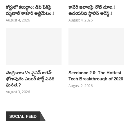
కోర్టులో కలుద్దాం: డీప్ ఫేక్‌పై
కావేరీ జలాలపై నోటి దూల.!
మృణాల్ ఠాకూర్ అల్టిమేటం.!
ఉదయనిధి స్టాలిన్ అరెస్ట్.!
August 4, 2026
August 4, 2026
చంద్రబాబు Vs వైఎస్ జగన్:
Seedance 2.0: The Hottest
భోగాపురం ఎయిర్ పోర్ట్ ఎవరి
Tech Breakthrough of 2026
ఘనత.?
August 2, 2026
August 3, 2026
SOCIAL FEED