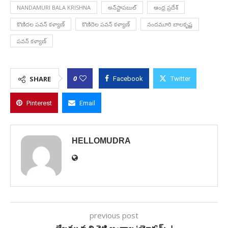
NANDAMURI BALA KRISHNA
అన్‌స్టాపబుల్
ఆంధ్ర ప్రదేశ్
కొణిదల పవన్ కళ్యాణ్
కొణిదెల పవన్ కళ్యాణ్
నందమూరి బాలకృష్ణ
పవన్ కళ్యాణ్
0
SHARE
Facebook
Twitter
Pinterest
Email
HELLOMUDRA
previous post