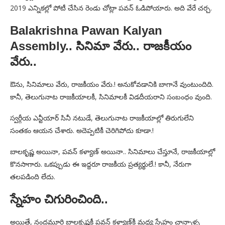
2019 ఎన్నికల్లో పోటీ చేసిన రెండు చోట్లా పవన్ ఓడిపోయారు. అది వేరే చర్చ.
Balakrishna Pawan Kalyan
Assembly.. సినిమా వేరు.. రాజకీయం
వేరు..
ఔను, సినిమాలు వేరు, రాజకీయం వేరు.! అనుకోవడానికి బాగానే వుంటుందిది.
కానీ, తెలుగునాట రాజకీయాలకీ, సినిమాలకీ విడదీయరాని సంబంధం వుంది.
స్వర్గీయ ఎన్టీయార్ సినీ నటుడే, తెలుగునాట రాజకీయాల్లో తిరుగులేని
సంతకం ఆయన చేశారు. అదెప్పటికీ చెరిగిపోదు కూడా.!
బాలకృష్ణ అయినా, పవన్ కళ్యాణ్ అయినా.. సినిమాలు చేస్తూనే, రాజకీయాల్లో
కొనసాగారు. ఒకప్పుడు ఈ ఇద్దరూ రాజకీయ ప్రత్యర్థులే.! కానీ, నేరుగా
తలపడింది లేదు.
స్నేహం చిగురించింది..
అయితే, నందమూరి బాలకృష్ణకీ పవన్ కళ్యాణ్‌కీ మధ్య స్నేహం చాన్నాళ్ళ