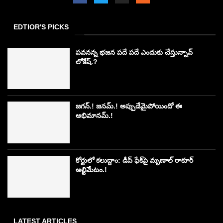
EDTIOR'S PICKS
పవనన్న భజన పదే పదే ఎందుకు చేస్తున్నావ్
లోకేష్.?
జగన్.! జనమ్.! అప్పుడేమైపోయిందో ఈ
అభిమానమ్.!
కోర్టులో కలుద్దాం: డీప్ ఫేక్‌పై మృణాల్ ఠాకూర్
అల్టిమేటం.!
LATEST ARTICLES