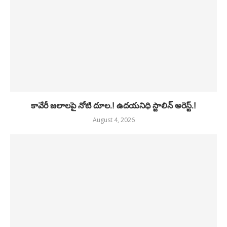
కావేరీ జలాలపై నోటి దూల.! ఉదయనిధి స్టాలిన్ అరెస్ట్.!
August 4, 2026