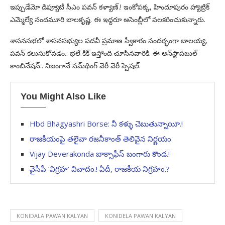
ఇప్పుడేమో డిప్యూటీ సీఎం పవన్ కళ్యాణ్.! ఇంకోపక్క, హిందూపురం హ్యాట్రిక్
ఎమ్మెల్యే నందమూరి బాలకృష్ణ. ఈ ఇద్దరూ అసెంబ్లీలో పలకరించుకున్నారు.
శాసనసభలో శాసనసభ్యుల పదవీ ప్రమాణ స్వీకారం సందర్భంగా బాలయ్య,
పవన్ కలుసుకోవడం.. భలే కిక్ ఇస్తోంది చూసినవారికి. ఈ అన్‌స్టాపబుల్
కాంబినేషన్.. నిజంగానే సమ్‌థింగ్ వెరీ వెరీ స్పెషల్.
You Might Also Like
Hbd Bhagyashri Borse: నీ కళ్ళు చెబుతున్నాయీ.!
రాజకీయంపై తలైవా రజనీకాంత్‌ తెలివైన నిర్ణయం
Vijay Deverakonda బాక్సాఫీస్ బంగారు కొండ.!
వైసీపీ ‘విగ్రహ’ వివాదం.! ఏదీ, రాజకీయ నిగ్రహం.?
KONIDALA PAWAN KALYAN
KONIDELA PAWAN KALYAN