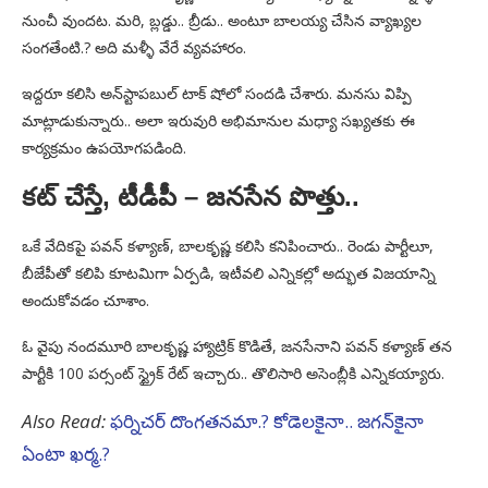
నుంచీ వుందట. మరి, బ్లడ్డు.. బ్రీడు.. అంటూ బాలయ్య చేసిన వ్యాఖ్యల
సంగతేంటి.? అది మళ్ళీ వేరే వ్యవహారం.
ఇద్దరూ కలిసి అన్‌స్టాపబుల్ టాక్ షోలో సందడి చేశారు. మనసు విప్పి
మాట్లాడుకున్నారు.. అలా ఇరువురి అభిమానుల మధ్యా సఖ్యతకు ఈ
కార్యక్రమం ఉపయోగపడింది.
కట్ చేస్తే, టీడీపీ – జనసేన పొత్తు..
ఒకే వేదికపై పవన్ కళ్యాణ్, బాలకృష్ణ కలిసి కనిపించారు.. రెండు పార్టీలూ,
బీజేపీతో కలిపి కూటమిగా ఏర్పడి, ఇటీవలి ఎన్నికల్లో అద్భుత విజయాన్ని
అందుకోవడం చూశాం.
ఓ వైపు నందమూరి బాలకృష్ణ హ్యాట్రిక్ కొడితే, జనసేనాని పవన్ కళ్యాణ్ తన
పార్టీకి 100 పర్సంట్ స్ట్రైక్ రేట్ ఇచ్చారు.. తొలిసారి అసెంబ్లీకి ఎన్నికయ్యారు.
Also Read:
ఫర్నిచర్ దొంగతనమా.? కోడెలకైనా.. జగన్‌కైనా
ఏంటా ఖర్మ.?