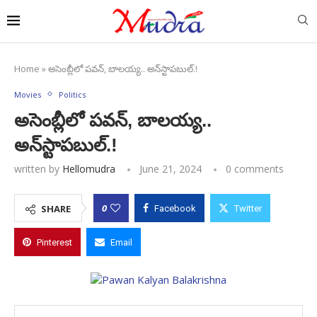
Home
»
అసెంబ్లీలో పవన్, బాలయ్య.. అన్‌స్టాపబుల్.!
Movies
Politics
అసెంబ్లీలో పవన్, బాలయ్య..
అన్‌స్టాపబుల్.!
written by
Hellomudra
June 21, 2024
0 comments
0
SHARE
Facebook
Twitter
Pinterest
Email