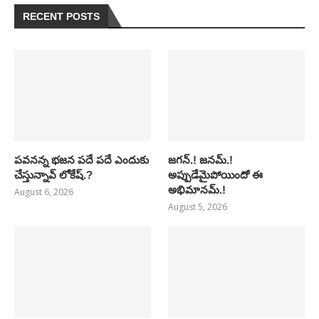
RECENT POSTS
పవనన్న భజన పదే పదే ఎందుకు
జగన్.! జనమ్.!
చేస్తున్నావ్ లోకేష్.?
అప్పుడేమైపోయిందో ఈ
అభిమానమ్.!
August 6, 2026
August 5, 2026