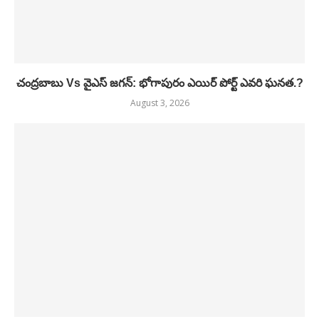
చంద్రబాబు Vs వైఎస్ జగన్: భోగాపురం ఎయిర్ పోర్ట్ ఎవరి ఘనత.?
August 3, 2026