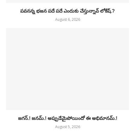
పవనన్న భజన పదే పదే ఎందుకు చేస్తున్నావ్ లోకేష్.?
August 6, 2026
జగన్.! జనమ్.! అప్పుడేమైపోయిందో ఈ అభిమానమ్.!
August 5, 2026