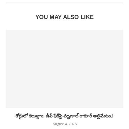
YOU MAY ALSO LIKE
కోర్టులో కలుద్దాం: డీప్ ఫేక్‌పై మృణాల్ ఠాకూర్ అల్టిమేటం.!
August 4, 2026