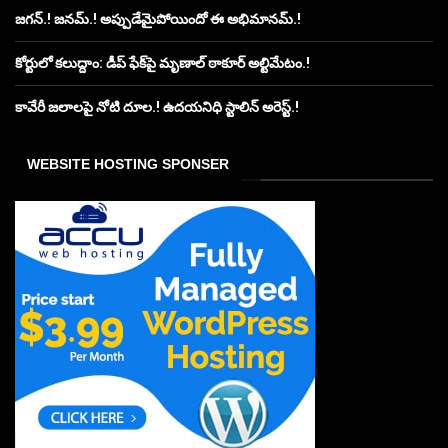
జగన్.! జనమ్.! అప్పుడేమైపోయిందో ఈ అభిమానమ్.!
కోర్టులో కలుద్దాం: డీప్ ఫేక్‌పై మృణాల్ ఠాకూర్ అల్టిమేటం.!
కావేరీ జలాలపై నోటి దూల.! ఉదయనిధి స్టాలిన్ అరెస్ట్.!
WEBSITE HOSTING SPONSER