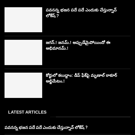
పవనన్న భజన పదే పదే ఎందుకు చేస్తున్నావ్
లోకేష్.?
జగన్.! జనమ్.! అప్పుడేమైపోయిందో ఈ
అభిమానమ్.!
కోర్టులో కలుద్దాం: డీప్ ఫేక్‌పై మృణాల్ ఠాకూర్
అల్టిమేటం.!
LATEST ARTICLES
పవనన్న భజన పదే పదే ఎందుకు చేస్తున్నావ్ లోకేష్.?