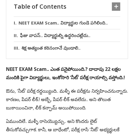
Table of Contents
NEET EXAM Scam.. విద్యార్థుల గుండె పగిలింది..
ఫీజు వాపస్.. విద్యార్థుల్ని ఉద్ధరించట్లేదు..
శిక్ష అత్యంత కఠినంగానే వుండాలి..
NEET EXAM Scam.. ఎంత పనైపోయింది.? దాదాపు 22 లక్షల
మందికి పైగా విద్యార్థులు, ఇంకోసారి ‘నీట్’ పరీక్ష రాయాల్సి వస్తోంది.!
ఔను, ‘నీట్’ పరీక్ష రద్దయ్యింది.. మళ్ళీ ఈ పరీక్షను నిర్వహించనున్నారు.
కారణం, పేపర్ లీక్.! అబ్బే, పేపర్ లీక్ అవలేదు.. అని తొలుత
బుకాయించినా, లీక్ కన్ఫామ్ అయిపోయింది.
ఏముందిలే.. మళ్ళీ రాసెయ్యొచ్చు.. అని కొందరు లైట్
తీసుకోవచ్చుగాక. కానీ, ఆ బాధేంటో, పరీక్ష రాసే ‘నీట్’ అభ్యర్థులకే