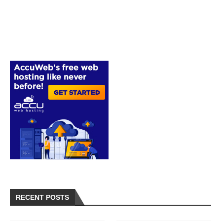
RECENT POSTS