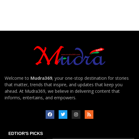
Welcome to
Mudra369
, your one-stop destination for stories
that matter, trends that inspire, and updates that keep you
ahead. At Mudra369, we believe in delivering content that
informs, entertains, and empowers.
EDTIOR'S PICKS