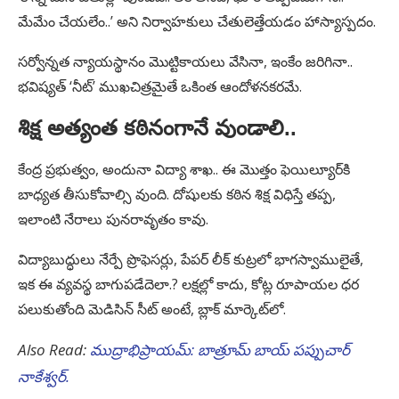
మేమేం చేయలేం..’ అని నిర్వాహకులు చేతులెత్తేయడం హాస్యాస్పదం.
సర్వోన్నత న్యాయస్థానం మొట్టికాయలు వేసినా, ఇంకేం జరిగినా..
భవిష్యత్ ‘నీట్’ ముఖచిత్రమైతే ఒకింత ఆందోళనకరమే.
శిక్ష అత్యంత కఠినంగానే వుండాలి..
కేంద్ర ప్రభుత్వం, అందునా విద్యా శాఖ.. ఈ మొత్తం ఫెయిల్యూర్‌కి
బాధ్యత తీసుకోవాల్సి వుంది. దోషులకు కఠిన శిక్ష విధిస్తే తప్ప,
ఇలాంటి నేరాలు పునరావృతం కావు.
విద్యాబుద్ధులు నేర్పే ప్రొఫెసర్లు, పేపర్ లీక్ కుట్రలో భాగస్వాములైతే,
ఇక ఈ వ్యవస్థ బాగుపడేదెలా.? లక్షల్లో కాదు, కోట్ల రూపాయల ధర
పలుకుతోంది మెడిసిన్ సీట్ అంటే, బ్లాక్ మార్కెట్‌లో.
Also Read:
ముద్రాభిప్రాయమ్: బాత్రూమ్ బాయ్‌ పప్పుచార్
నాకేశ్వర్.