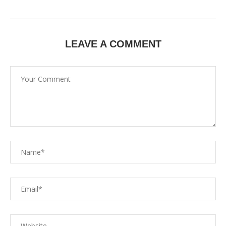
LEAVE A COMMENT