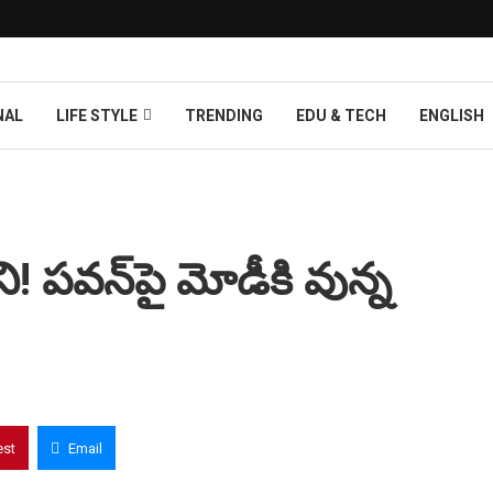
NAL
LIFE STYLE
TRENDING
EDU & TECH
ENGLISH
ని! పవన్‌పై మోడీకి వున్న
est
Email