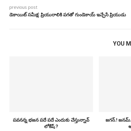
previous post
డెకాయిట్ సమీక్ష: ప్రియురాలికి పగతో గుండెకాయ్ ఇచ్చేసే ప్రియుడు
YOU M
పవనన్న భజన పదే పదే ఎందుకు చేస్తున్నావ్
జగన్.! జనమ్
లోకేష్.?
అ