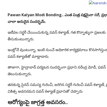
Pawan Kalyan Modi Bonding.. ఎంత మిత్ర పక్షమైనా సరే, ప్రధాన 
చాలా అరుదైన సందర్భమే.
ఇటీవల సర్జరీ చేయించుకున్న పవన్ కళ్యాణ్, గత కొన్నాళ్ళుగా ప్రజలకు 
తీసుకుంటున్నారు.
ఇంట్లోనే వుంటున్నా, ఇంటి నుంచే అధికారిక కార్యక్రమాలు కొనసాగిస్తున్న
పవన్ కళ్యాణ్‌తో మాట్లాడారు.
తాజాగా, హైద్రాబాద్ పర్యటన సందర్భంగా ప్రధాని నరేంద్ర మోడీ, పవన్ కళ
తెలుసుకున్నారు.
తనకున్న సైనస్ సమస్య గురించీ, జరిగిన సర్జరీ గురించీ పవన్ కళ్యాణ్
చికిత్స అవసరమని పవన్ కళ్యాణ్ ప్రధానితో చెప్పారు.
ఆరోగ్యంపై జాగ్రత్త అవసరం..