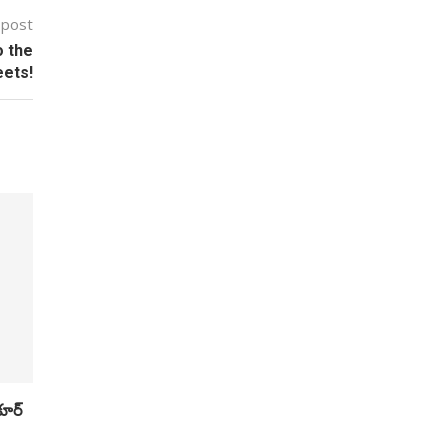
 post
o the
eets!
కూర్