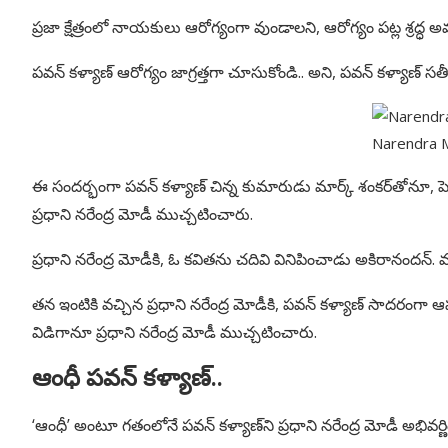
ప్రజా క్షేత్రంలో నాయకులు ఆరోగ్యంగా వుండాలని, ఆరోగ్యం పట్ల శ్రద్ధ
పవన్ కళ్యాణ్ ఆరోగ్యం జాగ్రత్తగా చూసుకోండి.. అని, పవన్ కళ్యాణ్ స
Narendra 
ఈ సందర్భంగా పవన్ కళ్యాణ్ చిన్న కుమారుడు మార్క్ శంకర్‌తోనూ, 
ప్రధాని నరేంద్ర మోడీ ముచ్చటించారు.
ప్రధాని నరేంద్ర మోడీకి, ఓ కవితను చదివి వినిపించాడు అకిరానందన్. మార
తన ఇంటికి వచ్చిన ప్రధాని నరేంద్ర మోడీకి, పవన్ కళ్యాణ్ సాదరంగా 
విడిగానూ ప్రధాని నరేంద్ర మోడీ ముచ్చటించారు.
ఆంధీ పవన్ కళ్యాణ్..
‘ఆంధీ’ అంటూ గతంలోనే పవన్ కళ్యాణ్‌ని ప్రధాని నరేంద్ర మోడీ అభి