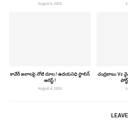
August 6, 2026
A
కావేరీ జలాలపై నోటి దూల.! ఉదయనిధి స్టాలిన్
చంద్రబాబు Vs వ
అరెస్ట్.!
పోర
August 4, 2026
A
LEAV