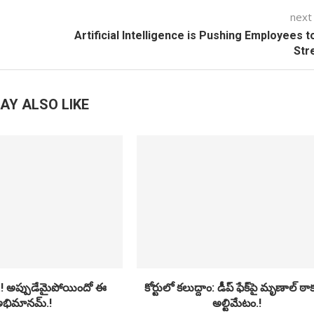
next
Artificial Intelligence is Pushing Employees t
Str
AY ALSO LIKE
.! అప్పుడేమైపోయిందో ఈ
కోర్టులో కలుద్దాం: డీప్ ఫేక్‌పై మృణాల్ ఠా
భిమానమ్.!
అల్టిమేటం.!