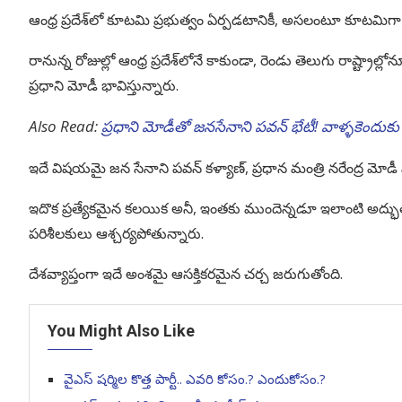
ఆంధ్ర ప్రదేశ్‌లో కూటమి ప్రభుత్వం ఏర్పడటానికీ, అసలంటూ కూటమిగా
రానున్న రోజుల్లో ఆంధ్ర ప్రదేశ్‌లోనే కాకుండా, రెండు తెలుగు రాష్ట
ప్రధాని మోడీ భావిస్తున్నారు.
Also Read:
ప్రధాని మోడీతో జనసేనాని పవన్ భేటీ! వాళ్ళకెందుకు 
ఇదే విషయమై జన సేనాని పవన్ కళ్యాణ్, ప్రధాన మంత్రి నరేంద్ర మోడీ మధ
ఇదొక ప్రత్యేకమైన కలయిక అనీ, ఇంతకు ముందెన్నడూ ఇలాంటి అద్భుత
పరిశీలకులు ఆశ్చర్యపోతున్నారు.
దేశవ్యాప్తంగా ఇదే అంశమై ఆసక్తికరమైన చర్చ జరుగుతోంది.
You Might Also Like
వైఎస్ షర్మిల కొత్త పార్టీ.. ఎవరి కోసం.? ఎందుకోసం.?