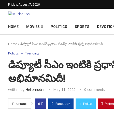
Friday, August 7, 2026
HOME
MOVIES
POLITICS
SPORTS
DEVOTIO
Home
»
డిప్యూటీ సీఎం ఇంటికి ప్రధాని! పవన్‌పై మోడీకి వున్న అభిమానమిదీ!
Politics
Trending
డిప్యూటీ సీఎం ఇంటికి ప్రధా
అభిమానమిదీ!
written by
Hellomudra
May 11, 2026
0 comments
0
SHARE
Facebook
Twitter
Pinter