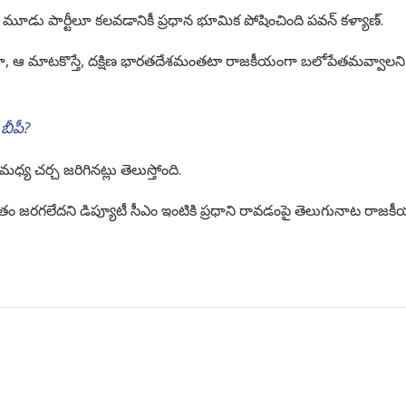
 మూడు పార్టీలూ కలవడానికీ ప్రధాన భూమిక పోషించింది పవన్ కళ్యాణ్.
్రాల్లోనూ, ఆ మాటకొస్తే, దక్షిణ భారతదేశమంతటా రాజకీయంగా బలోపేతమవ్వాలని
బీపీ?
్య చర్చ జరిగినట్లు తెలుస్తోంది.
ం జరగలేదని డిప్యూటీ సీఎం ఇంటికి ప్రధాని రావడంపై తెలుగునాట రాజక