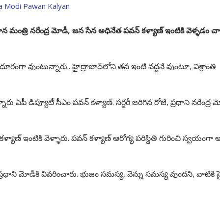
మంత్రి నరేంద్ర మోడీ, జన సేన అధినేత పవన్ కళ్యాణ్ ఇంటికి వెళ్ళడం చ
దూరంగా వుంటున్నారు.. హైద్రాబాద్‌లోని తన ఇంటి వద్దనే వుంటూ, విశ్రాంతి
ారు ఏపీ డిప్యూటీ సీఎం పవన్ కళ్యాణ్. సర్జరీ జరిగిన రోజే, ప్రధాని నరేంద్ర మ
్యాణ్ ఇంటికి వెళ్ళారు. పవన్ కళ్యాణ్ ఆరోగ్య పరిస్థితి గురించి స్వయంగా అ
, ప్రధాని మోడీకి వివరించారు. భుజం సమస్య, వెన్ను సమస్య వుందని, వాటికి 