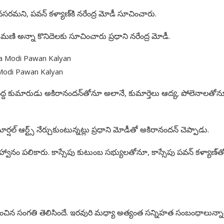
 అవసరమని, పవన్ కళ్యాణ్‌కి నరేంద్ర మోడీ సూచించారు.
తీమణి అన్నా కొనిదెలకు సూచించారు ప్రధాని నరేంద్ర మోడీ.
Modi Pawan Kalyan
పెద్ద కుమారుడు అకిరానందన్‌తోనూ అలానే, కుమార్తెలు ఆద్య, పోలెనాలతో
్షల్ ఆర్ట్స్ నేర్చుకుంటున్నట్లు ప్రధాని మోడీతో అకిరానందన్ చెప్పాడు.
ఆహ్వానం పలికారు. కాస్సేపు కుటుంబ సభ్యులతోనూ, కాస్సేపు పవన్ కళ్యాణ్‌త
వర్ణించిన సంగతి తెలిసిందే. ఇరవురి మధ్యా అత్యంత సన్నిహత సంబంధాలున్న