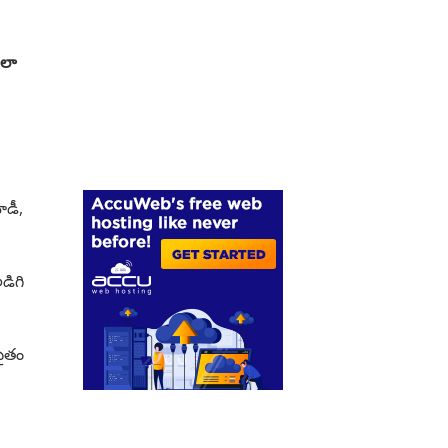
ాలా
ోడీ,
డిగి
సైతం