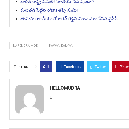
భారత్ రాష్ట్ర సమితి.! ‘జాతీయ’ సీన్ వుందా.?
కంటతడి పెట్టిన రోజా.! తప్పే సుమీ.!
తుపాను రాజకీయంలో జగన్ రెడ్డిని నిండా ముంచేసిన వైసీపీ.!
NARENDRA MODI
PAWAN KALYAN
0
SHARE
Facebook
Twitter
Pinte
HELLOMUDRA