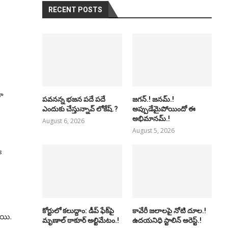
RECENT POSTS
నూ
పవనన్న భజన పదే పదే
జగన్.! జనమ్.!
ఎందుకు చేస్తున్నావ్ లోకేష్.?
అప్పుడేమైపోయిందో ఈ
అభిమానమ్.!
August 6, 2026
August 5, 2026
ో
కోర్టులో కలుద్దాం: డీప్ ఫేక్‌పై
కావేరీ జలాలపై నోటి దూల.!
ాయి.
మృణాల్ ఠాకూర్ అల్టిమేటం.!
ఉదయనిధి స్టాలిన్ అరెస్ట్.!