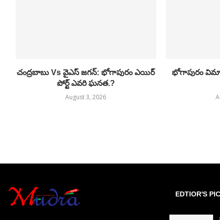
చంద్రబాబు Vs వైఎస్ జగన్: భోగాపురం ఎయిర్
భోగాపురం విమాన
పోర్ట్ ఎవరి ఘనత.?
August 3, 2026
A
EDTIOR'S PI