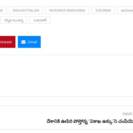
HA
RANGASTHALAM
RASHMIKA MANDANNA
SUKUMAR
అనసూ
రష్మిక మండన్న
సుకుమార్
interest
Email
next
దేశానికి ఊపిరి పోస్తోన్న ‘విశాఖ ఉక్కు’ని చంపేయొ