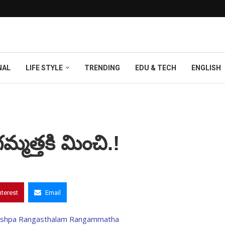
NAL
LIFE STYLE
TRENDING
EDU & TECH
ENGLISH
మత్తకి మించి.!
nterest
Email