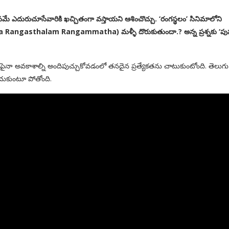
సమే ఎదురుచూసేవారికి ఖచ్చితంగా వస్తాయని ఆశించొచ్చు. ‘రంగస్థలం’ సినిమాలోని
Rangasthalam Rangammatha) మళ్ళీ దొరుకుతుందా.? అన్న ప్రశ్నకు ‘పుష
ా అవకాశాల్ని అందిపుచ్చుకోవడంలో తనదైన ప్రత్యేకతను చాటుకుంటోంది. తెలుగు
ంచుకుంటూ పోతోంది.