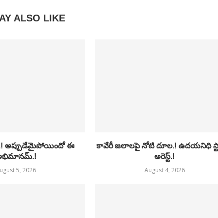
AY ALSO LIKE
.! అప్పుడేమైపోయిందో ఈ
కావేరీ జలాలపై నోటి దూల.! ఉదయనిధి స్ట
భిమానమ్.!
అరెస్ట్.!
ugust 5, 2026
August 4, 2026