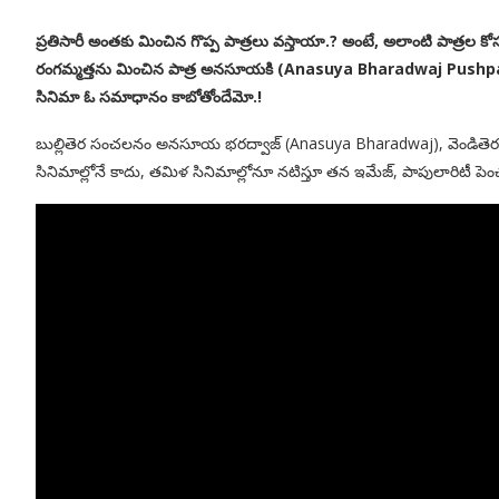
ప్రతిసారీ అంతకు మించిన గొప్ప పాత్రలు వస్తాయా.? అంటే, అలాంటి పాత్రల కో
రంగమ్మత్తను మించిన పాత్ర అనసూయకి (Anasuya Bharadwaj Pushpa 
సినిమా ఓ సమాధానం కాబోతోందేమో.!
బుల్లితెర సంచలనం అనసూయ భరద్వాజ్ (Anasuya Bharadwaj), వెండితెరపైన
సినిమాల్లోనే కాదు, తమిళ సినిమాల్లోనూ నటిస్తూ తన ఇమేజ్, పాపులారిటీ పె