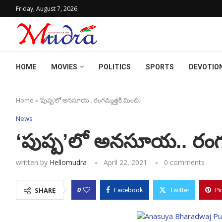
Friday, August 7, 2026
HOME
MOVIES
POLITICS
SPORTS
DEVOTIO
Home
»
‘పుష్ప’లో అనసూయ.. రంగమ్మత్తకి మించి.!
News
‘పుష్ప’లో అనసూయ.. రంగమ్
written by
Hellomudra
April 22, 2021
0 comments
0
SHARE
Facebook
Twitter
Pi