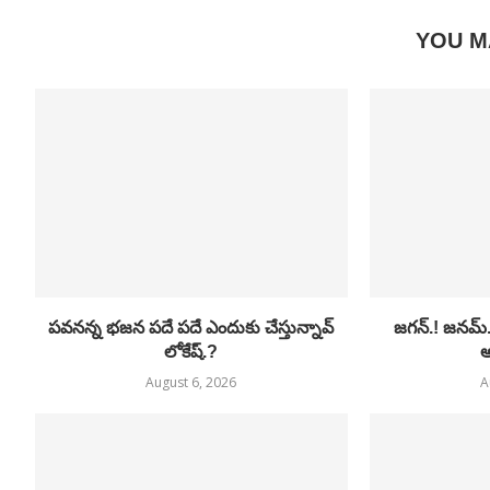
YOU M
పవనన్న భజన పదే పదే ఎందుకు చేస్తున్నావ్
జగన్.! జనమ్
లోకేష్.?
అ
August 6, 2026
A