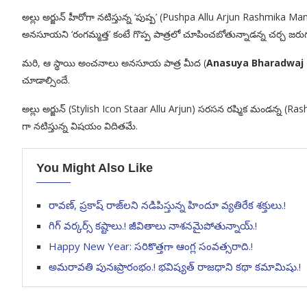
అల్లు అర్జున్ హీరోగా నటిస్తున్న ‘పుష్ప’ (Pushpa Allu Arjun Rashmika M
అనసూయని ‘రంగమ్మత్త’ కంటే గొప్ప పాత్రలో చూపించబోతున్నాడన్న చర్చ జరుగ
మరి, ఆ స్థాయి అంచనాలు అనసూయ పాత్ర మీద (
Anasuya Bharadwaj
చూడాల్సిందే.
అల్లు అర్జున్ (Stylish Icon Staar Allu Arjun) సరసన రష్మిక మండన్న (
గా నటిస్తున్న విషయం విదితమే.
You Might Also Like
రావణ్, ప్రకాష్ రాజ్‌లని నడిపిస్తున్న హిందూ వ్యతిరేక శక్తులు.!
గిగ్ వర్కర్స్ కష్టాలు.! జీవితాలు నాశనమైపోతున్నాయ్.!
Happy New Year: సరికొత్తగా ఆంగ్ల సంవత్సరాది.!
అమరావతి పునఃప్రారంభం.! భవిష్యత్ రాజధాని కథా కమామిషు.!