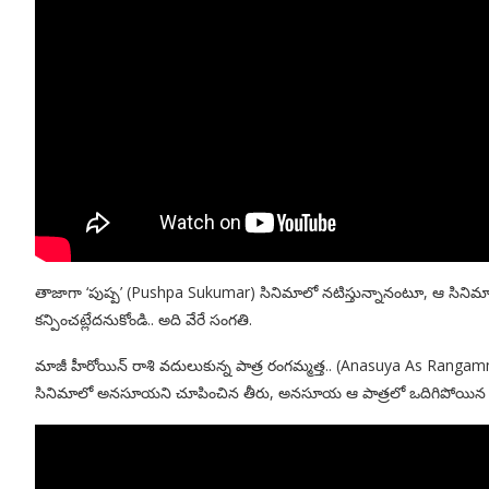
తాజాగా ‘పుష్ప’ (Pushpa Sukumar) సినిమాలో నటిస్తున్నానంటూ, ఆ సిని
కన్పించట్లేదనుకోండి.. అది వేరే సంగతి.
మాజీ హీరోయిన్ రాశి వదులుకున్న పాత్ర రంగమ్మత్త.. (Anasuya As Rang
సినిమాలో అనసూయని చూపించిన తీరు, అనసూయ ఆ పాత్రలో ఒదిగిపోయిన తీరు 