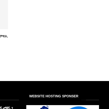
ానాలు,
WEBSITE HOSTING SPONSER
్ లోకేష్.?