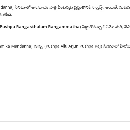
andanna) సినిమాలో అనసూయ పాత్ర ఏంటన్నది ప్రస్తుతానికి సస్పెన్స్. అయితే, సుకుమ
ుతోంది.
 Pushpa Rangasthalam Rangammatha
) పెట్టుకోవచ్చా.? ఏమో మరి, వేచ
Rashmika Mandanna) ‘పుష్ప’ (Pushpa Allu Arjun Pushpa Raj) సినిమాలో హీరోయ