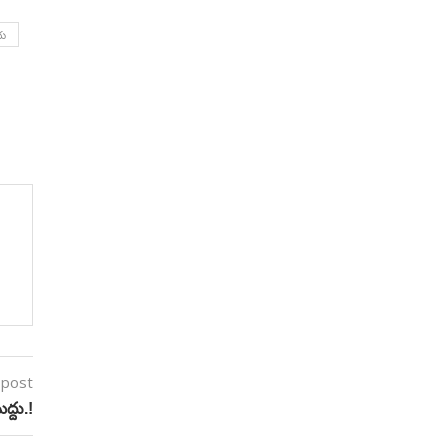
య
 post
ద్దు.!