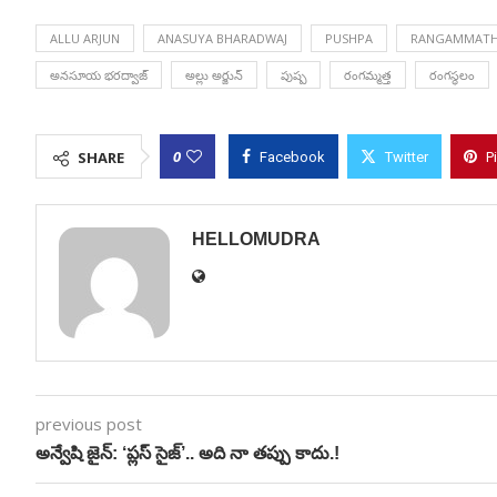
ALLU ARJUN
ANASUYA BHARADWAJ
PUSHPA
RANGAMMAT
అనసూయ భరద్వాజ్
అల్లు అర్జున్
పుష్ప
రంగమ్మత్త
రంగస్థలం
0
SHARE
Facebook
Twitter
P
HELLOMUDRA
previous post
అన్వేషి జైన్: ‘ప్లస్ సైజ్’.. అది నా తప్పు కాదు.!