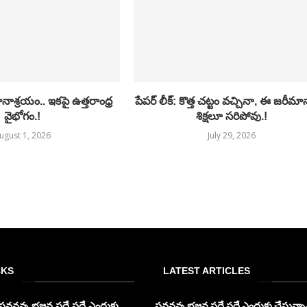
ాశ్రయం.. ఇకపై ఉత్తరాంధ్ర
పేపర్ లీక్: కొత్త చట్టం వచ్చినా, ఈ జరీమ
వైభోగం.!
శిక్షలూ సరిపోవు.!
ugust 1, 2026
July 29, 2026
CKS
LATEST ARTICLES
పవనన్న భజన పదే పదే ఎందుకు
పవనన్న భజన పదే పదే ఎందుకు చేస్తున్నావ