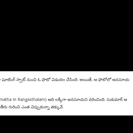
మా షూటింగ్ స్పాట్ నుంచి ఓ ఫొటో విడుదల చేసింది. అయితే, ఆ ఫొటోలో అనసూయ
ammatha In Rangasthalam) అది లక్కీగా అనసూయని వరించింది. సుకుమార్ ఆ
గురించి ఎంత చెప్పుకున్నా తక్కువే.