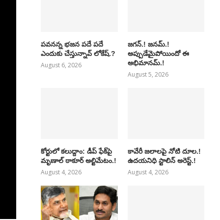
పవనన్న భజన పదే పదే
జగన్.! జనమ్.!
ఎందుకు చేస్తున్నావ్ లోకేష్.?
అప్పుడేమైపోయిందో ఈ
అభిమానమ్.!
August 6, 2026
August 5, 2026
కోర్టులో కలుద్దాం: డీప్ ఫేక్‌పై
కావేరీ జలాలపై నోటి దూల.!
మృణాల్ ఠాకూర్ అల్టిమేటం.!
ఉదయనిధి స్టాలిన్ అరెస్ట్.!
August 4, 2026
August 4, 2026