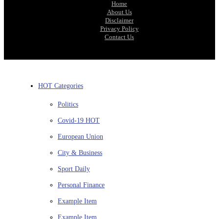
Home
About Us
Disclaimer
Privacy Policy
Contact Us
HOT Categories
Politics
Covid-19
HOT
European Union
City & Business
Sport
Daily
Personal Finance
Example Item
Example Item