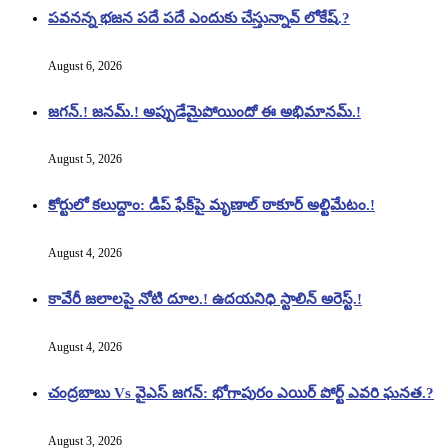
పవనన్న భజన పదే పదే ఎందుకు చేస్తున్నావ్ లోకేష్.?
August 6, 2026
జగన్.! జనమ్.! అప్పుడేమైపోయిందో ఈ అభిమానమ్.!
August 5, 2026
కోర్టులో కలుద్దాం: డీప్ ఫేక్‌పై మృణాల్ ఠాకూర్ అల్టిమేటం.!
August 4, 2026
కావేరీ జలాలపై నోటి దూల.! ఉదయనిధి స్టాలిన్ అరెస్ట్.!
August 4, 2026
చంద్రబాబు Vs వైఎస్ జగన్: భోగాపురం ఎయిర్ పోర్ట్ ఎవరి ఘనత.?
August 3, 2026