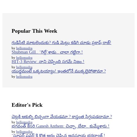
Popular This Week
గుడిసేటి మాటలెందుకు? గుడి మెట్లు కడిగి చూడు ప్రకాష్ రాజ్!
by
hellomudra
Shubman Gill.. ‘గిల్లే’శాడు.. చాలా గట్టిగా.!
by
hellomudra
HIT-3 Review: నాని చెప్పింది సగమే నిజం.!
by
hellomudra
యుద్ధమంటే ఒక్కటయ్యాం! ఇంతలోనే ముక్కలైపోతామా.?
by
hellomudra
Editor's Pick
చెట్లకి ఆకుల్ని బిచ్చంగా వేయడమా.? కాస్తంత సిగ్గుపడదామా.?
by
hellomudra
భగవంత్ కేసరి Ganesh Anthem: చిచ్చా, బేటా.. కుమ్మేశారు.!
by
hellomudra
‘సూపర్ పవర్’కి కొత్త అర్థం చెప్పిన అనసూయ భరద్వాజ్.!