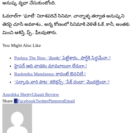
అనుష్క వృధా చేసుకుంటోంది.
ఓవరాల్‌గా ‘ఘాటీ’ నిరాశపరిచే సినిమా. చాన్నాళ్ళ తర్వాత అనుష్కని
తెరపై చూసే అవకాశం.. అన్న కోణంలో సినిమాకి వెళితే ఓకే. కానీ, అంతకు
మించి ఆశిస్తే, ప్చ్.. ఫీలవుతారు.
You Might Also Like
Pushpa The Rise: ‘మంట’ పెట్టేశారు.. పార్టీకి సిద్ధమేనా.?
హైపర్ ఆది వాడకం మామూలుగా లేదుగా.!
Rashmika Mandanna: కాదంటే ఔననిలే.!
‘సర్కారు వారి పాట’ కలెక్షన్స్: ‘ఫేక్ దందా’ మొదలైందా.?
Anushka Shetty
Ghaati Review
Share
0
Facebook
Twitter
Pinterest
Email