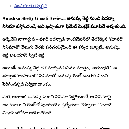
ఎందుకంత కక్కుర్తి.?
Anushka Shetty Ghaati Review.. అనుష్క శెట్టి నుంచి ఏదన్నా
సినిమా వస్తోందంటే, అది ఖచ్చితంగా ఫిమేల్ సెంట్రిక్ మూవీనే అవుతుంది.
అక్కినేని నాగార్జున – పూరి జగన్నాథ్ కాంబినేషన్‌లో తెరకెక్కిన ‘సూపర్’
సినిమాతో తెలుగు తెరకు పరిచయమైంది ఈ కన్నడ బ్యూటీ.. అనుష్క
శెట్టి అలియాస్ స్వీటీ శెట్టి.
అయితే, అనుష్క శెట్టి దశ మార్చిన సినిమా మాత్రం, ‘అరుంధతి’. ఆ
తర్వాత ‘బాహుబలి’ సినిమాతో అనుష్క రేంజ్ అంతకు మించి
పెరిగిందన్నది నిర్వివాదాంశం.
మరి, అలాంటి అనుష్క నుంచి సినిమా వస్తోందంటే, ఆ సినిమాపై
అంచనాలు ఏ రేంజ్‌లో వుంటాయో ప్రత్యేకంగా చెప్పాలా.? ‘ఘాటి’
విషయంలోనూ అదే జరిగింది.