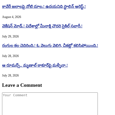
కావేరీ జలాలపై నోటి దూల.! ఉదయనిధి స్టాలిన్ అరెస్ట్.!
August 4, 2026
వెకేషన్ మోడ్.! విదేశాల్లో మీనాక్షి చౌదరి సైకిల్ సవారీ.!
July 29, 2026
రంగుల కల చెదిరింది.! ఓ వెలుగు వెలిగి, చీకట్లో కలిసిపోయింది.!
July 28, 2026
ఆ రూమర్స్.. మృణాల్ ఠాకూర్‌పై మళ్ళీనా.!
July 28, 2026
Leave a Comment