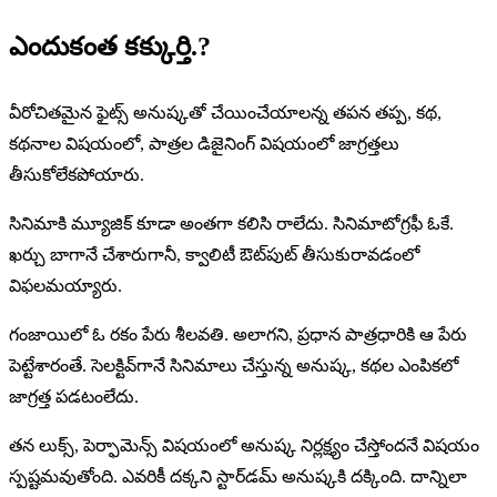
ఎందుకంత కక్కుర్తి.?
వీరోచితమైన ఫైట్స్ అనుష్కతో చేయించేయాలన్న తపన తప్ప, కథ,
కథనాల విషయంలో, పాత్రల డిజైనింగ్ విషయంలో జాగ్రత్తలు
తీసుకోలేకపోయారు.
సినిమాకి మ్యూజిక్ కూడా అంతగా కలిసి రాలేదు. సినిమాటోగ్రఫీ ఓకే.
ఖర్చు బాగానే చేశారుగానీ, క్వాలిటీ ఔట్‌పుట్ తీసుకురావడంలో
విఫలమయ్యారు.
గంజాయిలో ఓ రకం పేరు శీలవతి. అలాగని, ప్రధాన పాత్రధారికి ఆ పేరు
పెట్టేశారంతే. సెలక్టివ్‌గానే సినిమాలు చేస్తున్న అనుష్క, కథల ఎంపికలో
జాగ్రత్త పడటంలేదు.
తన లుక్స్, పెర్ఫామెన్స్ విషయంలో అనుష్క నిర్లక్ష్యం చేస్తోందనే విషయం
స్పష్టమవుతోంది. ఎవరికీ దక్కని స్టార్‌డమ్ అనుష్కకి దక్కింది. దాన్నిలా