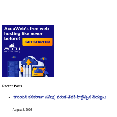
Recent Posts
‘కొరియన్ కనకరాజు’ సమీక్ష: వరుణ్ తేజ్‌కి హిట్టిచ్చిన దెయ్యం.!
August 8, 2026