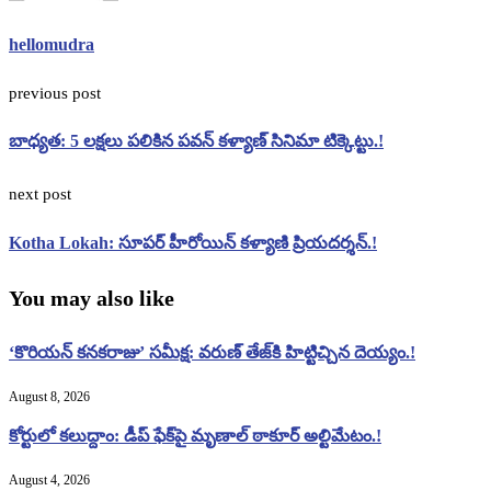
hellomudra
previous post
బాధ్యత: 5 లక్షలు పలికిన పవన్ కళ్యాణ్ సినిమా టిక్కెట్టు.!
next post
Kotha Lokah: సూపర్ హీరోయిన్ కళ్యాణి ప్రియదర్శన్.!
You may also like
‘కొరియన్ కనకరాజు’ సమీక్ష: వరుణ్ తేజ్‌కి హిట్టిచ్చిన దెయ్యం.!
August 8, 2026
కోర్టులో కలుద్దాం: డీప్ ఫేక్‌పై మృణాల్ ఠాకూర్ అల్టిమేటం.!
August 4, 2026