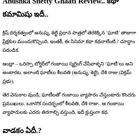
Anushka Shetty Ghaati Review
.. కథా
కమామిషు ఇదీ..
క్రిష్ దర్శకత్వంలో అనుష్క శెట్టి ప్రధాన పాత్రలో తెరకెక్కిన ‘ఘాటి’ తాజాగా
ప్రేక్షకుల ముందుకొచ్చింది. ఇంతకీ, ఈ సినిమా కథా కథనాలేంటి.? చూద్దాం
పదండిక.
ఆంధ్రా – ఒరిస్సా బోర్డర్‌లో గంజాయి స్మగ్లింగ్ చేసేవాళ్ళని ‘ఘాటీ’లు అని
అంటారట. అలాంటి ఘాటీలు శీలవతి (అనుష్క శెట్టి), దేశి రాజు (విక్రమ్
ప్రభు).
తెర వెనుకాల వుండి, ఘాటీలతో గంజాయి వ్యాపారం చేస్తుంటారు కొందరు
ప్రముఖులు. ఒకానొక సందర్భంలో శీలవతి, దేశి రాజు.. ఆ గంజాయి
వ్యాపారులకు ఎదరు తిరగాల్సి వస్తుంది. ఇదీ క్లుప్తంగా కథ.
వాడకం ఏదీ.?