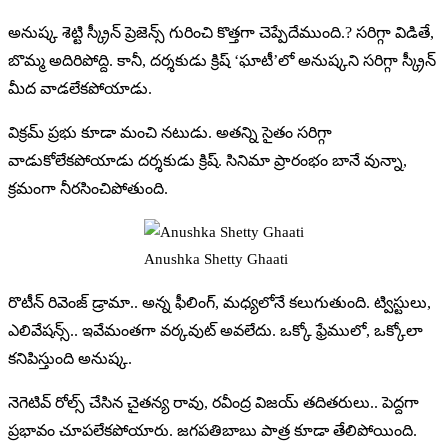
అనుష్క శెట్టి స్క్రీన్ ప్రెజెన్స్ గురించి కొత్తగా చెప్పేదేముంది.? సరిగ్గా విడితే,
బొమ్మ అదిరిపోద్ది. కానీ, దర్శకుడు క్రిష్ ‘ఘాటీ’లో అనుష్కని సరిగ్గా స్క్రీన్
మీద వాడలేకపోయాడు.
విక్రమ్ ప్రభు కూడా మంచి నటుడు. అతన్ని సైతం సరిగ్గా
వాడుకోలేకపోయాడు దర్శకుడు క్రిష్. సినిమా ప్రారంభం బానే వున్నా,
క్రమంగా నీరసించిపోతుంది.
Anushka Shetty Ghaati
రొటీన్ రివెంజ్ డ్రామా.. అన్న ఫీలింగ్, మధ్యలోనే కలుగుతుంది. ట్విస్టులు,
ఎలివేషన్స్.. ఇవేమంతగా వర్కవుట్ అవలేదు. ఒక్కో ఫ్రేములో, ఒక్కోలా
కనిపిస్తుంది అనుష్క.
నెగెటివ్ రోల్స్ చేసిన చైతన్య రావు, రవీంద్ర విజయ్ తదితరులు.. పెద్దగా
ప్రభావం చూపలేకపోయారు. జగపతిబాబు పాత్ర కూడా తేలిపోయింది.