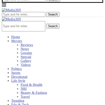
Search
Search
Home
Movies
Reviews
News
Gossips
Special
Gallery
Videos
Politics
Sports
Devotional
Life Style
Food & Health
NRI
Beauty & Fashion
Travel
Trending
Edu & Tech