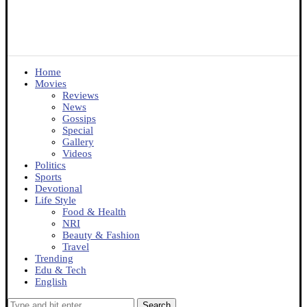
Home
Movies
Reviews
News
Gossips
Special
Gallery
Videos
Politics
Sports
Devotional
Life Style
Food & Health
NRI
Beauty & Fashion
Travel
Trending
Edu & Tech
English
Search