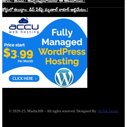
జగన్.! జనమ్.! అప్పుడేమైపోయిందో ఈ అభిమానమ్.!
కోర్టులో కలుద్దాం: డీప్ ఫేక్‌పై మృణాల్ ఠాకూర్ అల్టిమేటం.!
Website Hosting Sponser
© 2020-25, Mudra369 – All rights reserved. Designed By:
KiTek Group