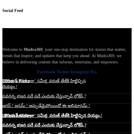
Social Feed
Welcome to
Mudra369
, your one-stop destination for stories that matter,
trends that inspire, and updates that keep you ahead. At Mudra369, we
believe in delivering content that informs, entertains, and empowers.
Facebook
Twitter
Instagram
Rss
Edtior's Picks
‘కొరియన్ కనకరాజు’ సమీక్ష: వరుణ్ తేజ్‌కి హిట్టిచ్చిన
దెయ్యం.!
పవనన్న భజన పదే పదే ఎందుకు చేస్తున్నావ్ లోకేష్.?
జగన్.! జనమ్.! అప్పుడేమైపోయిందో ఈ అభిమానమ్.!
Latest Articles
‘కొరియన్ కనకరాజు’ సమీక్ష: వరుణ్ తేజ్‌కి హిట్టిచ్చిన దెయ్యం.!
పవనన్న భజన పదే పదే ఎందుకు చేస్తున్నావ్ లోకేష్.?