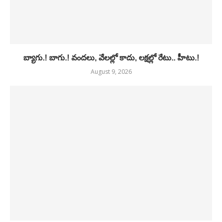
బ్యాగు.! బాగు.! వందలు, వేలల్లో కాదు, లక్షల్లో రేటు.. హీటు.!
August 9, 2026