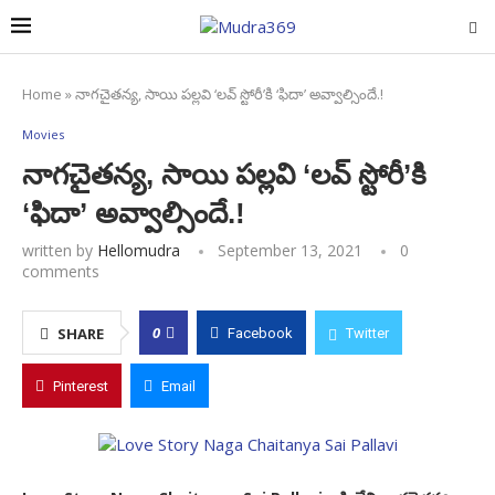
Home
»
నాగచైతన్య, సాయి పల్లవి ‘లవ్ స్టోరీ’కి ‘ఫిదా’ అవ్వాల్సిందే.!
Movies
నాగచైతన్య, సాయి పల్లవి ‘లవ్ స్టోరీ’కి
‘ఫిదా’ అవ్వాల్సిందే.!
written by
Hellomudra
September 13, 2021
0
comments
0
SHARE
Facebook
Twitter
Pinterest
Email