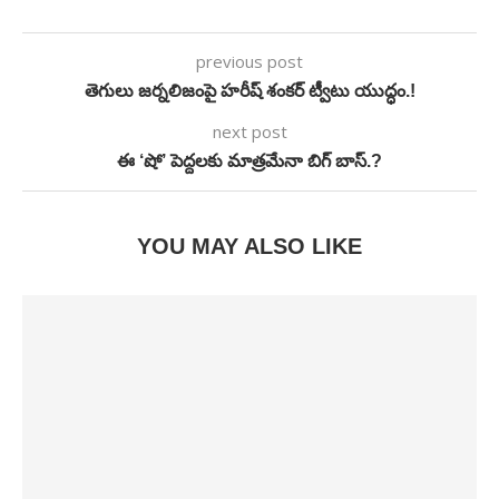
previous post
తెగులు జర్నలిజంపై హరీష్ శంకర్ ట్వీటు యుద్ధం.!
next post
ఈ ‘షో’ పెద్దలకు మాత్రమేనా బిగ్ బాస్.?
YOU MAY ALSO LIKE