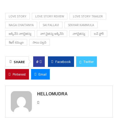
LOVE STORY
LOVE STORY REVIEW
LOVE STORY TRAILER
NAGA CHAITANYA
SAI PALLAVI
SEKHAR KAMMULA
అక్కినేని నాగచైతన్య
నాగ చైతన్య అక్కినేని
నాగచైతన్య
లవ్ స్టోరీ
శేఖర్ కమ్ముల
సాయి పల్లవి
0
SHARE
Facebook
Twitter
Pinterest
Email
HELLOMUDRA