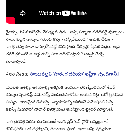
డైలాగ్స్, సినిమాటోగ్రఫీ, నేపథ్య సంగీతం.. అన్నీ పక్కాగా కుదిరినట్టే వున్నాయి.
సాయి పల్లవి డాన్సుల గురించి కొత్తగా చెప్పేదేముంది.? ఆమెకు ధీటుగా
నాగచైతన్య కూడా డాన్సులేసినట్టే కనిపిస్తోంది. వీళ్ళిద్దరి ప్రేమకి పెద్దలు అడ్డు
తగిలే క్రమంలో ఆ అడ్డంకుల్ని ఎలా అధిగమిస్తారు.? అన్నది తెరపై
చూడాల్సిందే.
Also Read:
సాయిపల్లవి ‘సారంగ దరియా’ లవ్లీగా వుందిగానీ.!
యువత ఆశల్ని, ఆశయాల్ని అత్యంత అందంగా తెరకెక్కించడంలో శేఖర్
కమ్ముల స్పెషలిస్ట్. ఎమోషన్స్ పండించడంలోనూ ఆయన దిట్ట. ఆరోగ్యకరమైన
హాస్యం.. అందమైన రొమాన్స్.. హృదయాల్ని కదిలించే ఎమోషనల్ సీన్స్..
ఇవన్నీ సినిమాలో చాలానే వున్నాయని అనిపిస్తోంది ట్రైలర్ చూస్తోంటే.
నాగ చైతన్య వరకూ చూసుకుంటే ఇదొక ఫ్రెష్ ‘లవ్ స్టోరీ’ అన్నట్టుగానే
కనిపిస్తోంది. లుక్ దగ్గర్నుంచి, తెలంగాణ స్లాంగ్.. ఇలా అన్నీ ప్రత్యేకంగా