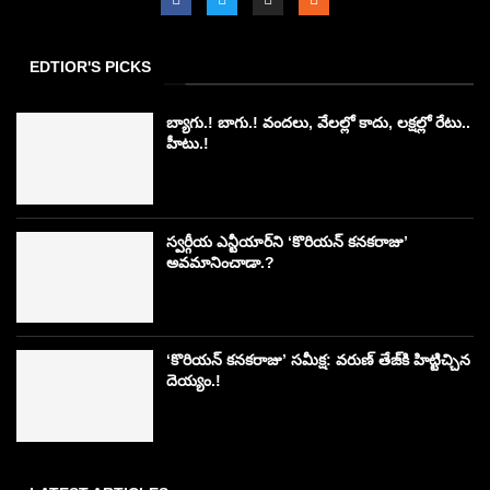
EDTIOR'S PICKS
బ్యాగు.! బాగు.! వందలు, వేలల్లో కాదు, లక్షల్లో రేటు..
హీటు.!
స్వర్గీయ ఎన్టీయార్‌ని ‘కొరియన్ కనకరాజు’
అవమానించాడా.?
‘కొరియన్ కనకరాజు’ సమీక్ష: వరుణ్ తేజ్‌కి హిట్టిచ్చిన
దెయ్యం.!