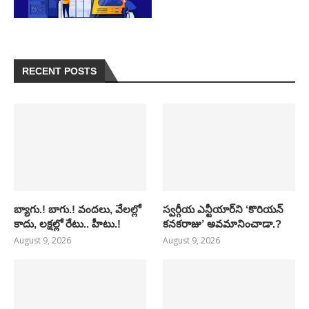
RECENT POSTS
బ్యాగు.! బాగు.! వందలు, వేలల్లో
స్వర్గీయ ఎన్టీయార్‌ని ‘కొరియన్
కాదు, లక్షల్లో రేటు.. హీటు.!
కనకరాజు’ అవమానించాడా.?
August 9, 2026
August 9, 2026