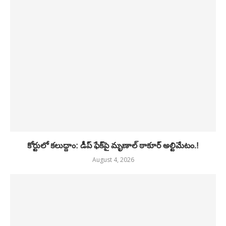
కోర్టులో కలుద్దాం: డీప్ ఫేక్‌పై మృణాల్ ఠాకూర్ అల్టిమేటం.!
August 4, 2026