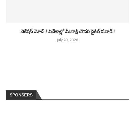
వెకేషన్ మోడ్.! విదేశాల్లో మీనాక్షి చౌదరి సైకిల్ సవారీ.!
July 29, 2026
SPONSERS