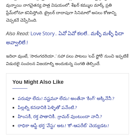
వున్నాయి నాగచైతన్య పాత్ర విషయంలో. శేఖర్ కమ్ముల మార్క్ ప్రతి
ఫ్రేమ్‌లోనూ కనిపిస్తోంది. ట్రైలర్ దాదాపుగా సినిమాలో అసలు కోణాన్ని
చెప్పకనే చెప్పేసింది.
Also Read:
Love Story.. ఏవో ఏవో కలలే.. మళ్ళీ మళ్ళీ ఫిదా
అవ్వాలిలే.!
ఇదిలా వుంటే, ‘సారంగదరియా..’ సహా పలు పాటలు ‘లవ్ స్టోరీ’ నుంచి ఇప్పటికే
విడుదలై సంచలన విజయాల్ని అందుకున్న సంగతి తెల్సిందే.
You Might Also Like
పరువూ లేదు.! నష్టమూ లేదు.! అంతేనా ‘కింగ్’ అక్కినేనీ.?
పిల్లల్ని కనడానికి పెళ్ళితో పనేంటి.?
హింసకీ, రక్త పాతానికీ.. గ్రామర్ వుంటుందా నానీ.?
రాధికా ఆప్టే భర్త ‘వేస్టు’ అట.! ‘కో-ఆపరేట్’ చెయ్యడట.!