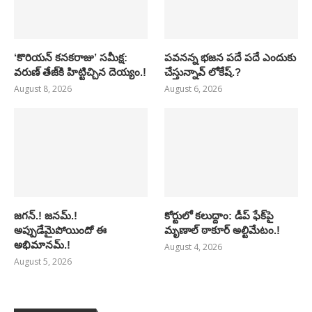
‘కొరియన్ కనకరాజు’ సమీక్ష:
పవనన్న భజన పదే పదే ఎందుకు
వరుణ్ తేజ్‌కి హిట్టిచ్చిన దెయ్యం.!
చేస్తున్నావ్ లోకేష్.?
August 8, 2026
August 6, 2026
జగన్.! జనమ్.!
కోర్టులో కలుద్దాం: డీప్ ఫేక్‌పై
అప్పుడేమైపోయిందో ఈ
మృణాల్ ఠాకూర్ అల్టిమేటం.!
అభిమానమ్.!
August 4, 2026
August 5, 2026