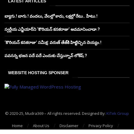
LATEST ARTICLES
బ్యాగు.! బాగు.! వందలు, వేలల్లో కాదు, లక్షల్లో రేటు.. హీటు.!
స్వర్గీయ ఎన్టీయార్‌ని ‘కొరియన్ కనకరాజు’ అవమానించాడా.?
‘కొరియన్ కనకరాజు’ సమీక్ష: వరుణ్ తేజ్‌కి హిట్టిచ్చిన దెయ్యం.!
పవనన్న భజన పదే పదే ఎందుకు చేస్తున్నావ్ లోకేష్.?
WEBSITE HOSTING SPONSER
© 2020-25, Mudra369 – All rights reserved. Designed By:
KiTek Group
Home
About Us
Disclaimer
Privacy Policy
Contact Us