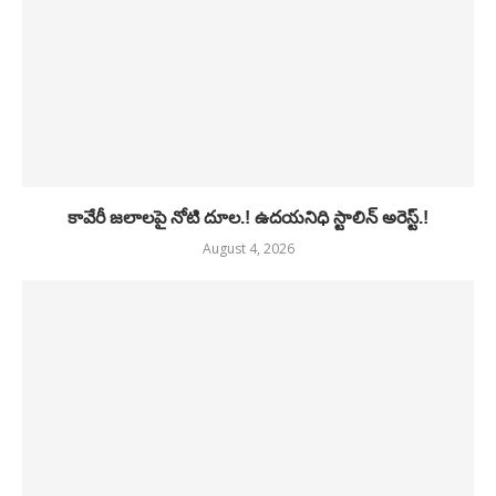
కావేరీ జలాలపై నోటి దూల.! ఉదయనిధి స్టాలిన్ అరెస్ట్.!
August 4, 2026