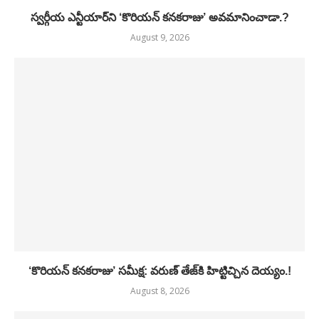
స్వర్గీయ ఎన్టీయార్‌ని ‘కొరియన్ కనకరాజు’ అవమానించాడా.?
August 9, 2026
‘కొరియన్ కనకరాజు’ సమీక్ష: వరుణ్ తేజ్‌కి హిట్టిచ్చిన దెయ్యం.!
August 8, 2026