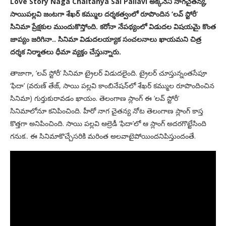
Love Story Naga Chaitanya Sai Pallavi అక్కినేని నాగచైతన్య,
సాయిపల్లవి జంటగా శేఖర్ కమ్ముల దర్శకత్వంలో రూపొందిన ‘లవ్ స్టోరీ’
సినిమా ప్రేక్షకుల ముందుకొస్తోంది. కరోనా నేపథ్యంలో విడుదల విషయమై కొంత
జాప్యం జరిగినా.. సినిమా విడుదలయ్యాక సంచలనాలు ఖాయమని చిత్ర
దర్శక నిర్మాతలు ధీమా వ్యక్తం చేస్తున్నారు.
తాజాగా, ‘లవ్ స్టోరీ’ సినిమా ట్రైలర్ విడుదలైంది. ట్రైలర్ చూస్తున్నంతసేపూ
‘ఫిదా’ (వరుణ్ తేజ్, సాయి పల్లవి కాంబినేషన్‌లో శేఖర్ కమ్ముల రూపొందించిన
సినిమా) గుర్తుకురావడం ఖాయం. తెలంగాణ స్లాంగ్ ఈ ‘లవ్ స్టోరీ’
సినిమాలోనూ కనిపించింది. హీరో నాగ చైతన్య నోట తెలంగాణ స్లాంగ్ కాస్త
కొత్తగా అనిపించింది. సాయి పల్లవి ఆల్రెడీ ‘ఫిదా’లో ఆ స్లాంగ్ అదరగొట్టేసింది
గనుక.. ఈ సినిమాకొచ్చేసరికి మరింత అలవాటైపోయిందనిపిస్తుందంతే.