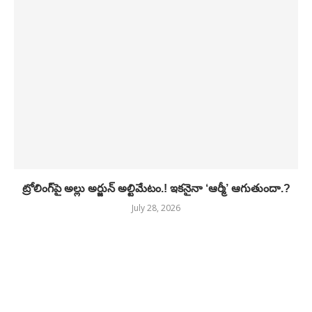
ట్రోలింగ్‌పై అల్లు అర్జున్ అల్టిమేటం.! ఇకనైనా ‘ఆర్మీ’ ఆగుతుందా.?
July 28, 2026