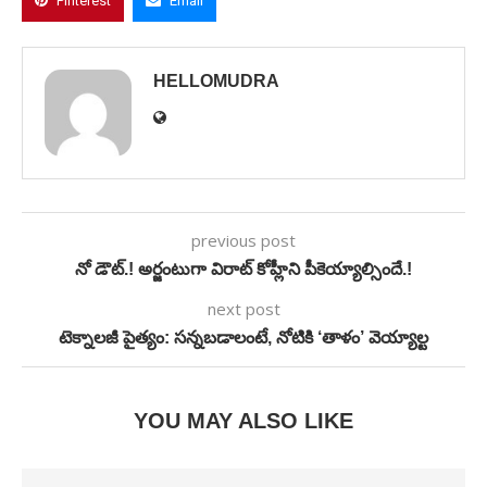
Pinterest
Email
HELLOMUDRA
previous post
నో డౌట్.! అర్జంటుగా విరాట్ కోహ్లీని పీకెయ్యాల్సిందే.!
next post
టెక్నాలజీ పైత్యం: సన్నబడాలంటే, నోటికి ‘తాళం’ వెయ్యాల్ట
YOU MAY ALSO LIKE