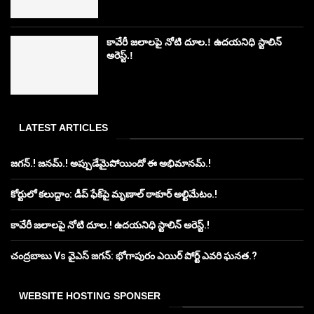
కావేరీ జలాలపై నోటి దూల.! ఉదయనిధి స్టాలిన్
అరెస్ట్.!
LATEST ARTICLES
జగన్.! జనమ్.! అప్పుడేమైపోయిందో ఈ అభిమానమ్.!
కోర్టులో కలుద్దాం: డీప్ ఫేక్‌పై మృణాల్ ఠాకూర్ అల్టిమేటం.!
కావేరీ జలాలపై నోటి దూల.! ఉదయనిధి స్టాలిన్ అరెస్ట్.!
చంద్రబాబు Vs వైఎస్ జగన్: భోగాపురం ఎయిర్ పోర్ట్ ఎవరి ఘనత.?
WEBSITE HOSTING SPONSER