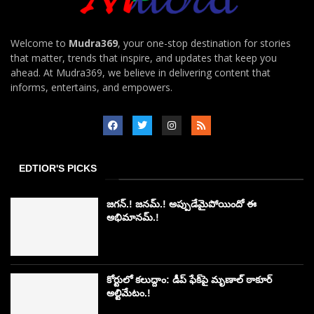
Welcome to
Mudra369
, your one-stop destination for stories
that matter, trends that inspire, and updates that keep you
ahead. At Mudra369, we believe in delivering content that
informs, entertains, and empowers.
EDTIOR'S PICKS
జగన్.! జనమ్.! అప్పుడేమైపోయిందో ఈ
అభిమానమ్.!
కోర్టులో కలుద్దాం: డీప్ ఫేక్‌పై మృణాల్ ఠాకూర్
అల్టిమేటం.!