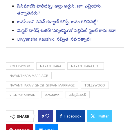
సినిమాటిక్ పాలిటిక్స్.! అల్లు అర్జున్, జూ. ఎన్టీయార్..
తర్వాతెవరు.?
జనసేనాని పవన్ కళ్యాణ్ గెలిస్తే, జనం గెలిచినట్టే.!
మిస్టర్ హరీష్ శంకర్! ‘ఎర్నలిస్టు’తో పబ్లిసిటీ స్టంట్ కాదు కదా!
Divyansha Kaushik.. నవ్వితే ‘నవ’రత్నాల్.!
KOLLYWOOD
NAYANTHARA
NAYANTHARA HOT
NAYANTHARA MARRIAGE
NAYANTHARA VIGNESH SHIVAN MARRIAGE
TOLLYWOOD
VIGNESH SHIVAN
నయనతార
విఘ్నేష్ శివన్
0
SHARE
Facebook
Twitter