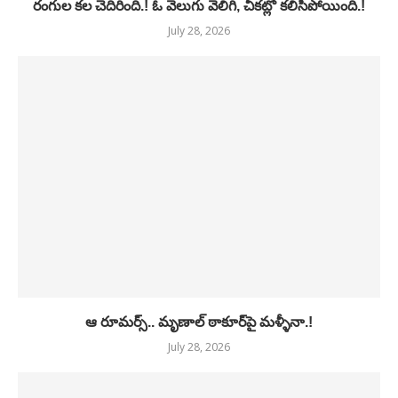
రంగుల కల చెదిరింది.! ఓ వెలుగు వెలిగి, చీకట్లో కలిసిపోయింది.!
July 28, 2026
ఆ రూమర్స్.. మృణాల్ ఠాకూర్‌పై మళ్ళీనా.!
July 28, 2026