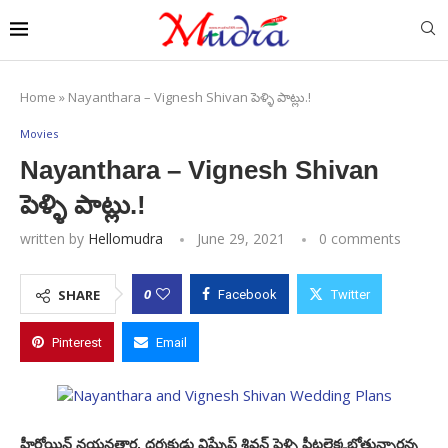
Home
»
Nayanthara – Vignesh Shivan పెళ్ళి పాట్లు.!
Movies
Nayanthara – Vignesh Shivan
పెళ్ళి పాట్లు.!
written by
Hellomudra
June 29, 2021
0 comments
0
SHARE
Facebook
Twitter
Pinterest
Email
హీరోయిన్ నయనతార, దర్శకుడు విఘ్నేష్ శివన్ పెళ్ళి పీటలెక్కబోతున్నారన్న