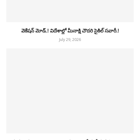
వెకేషన్ మోడ్.! విదేశాల్లో మీనాక్షి చౌదరి సైకిల్ సవారీ.!
July 29, 2026