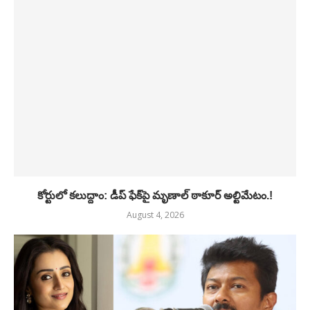
కోర్టులో కలుద్దాం: డీప్ ఫేక్‌పై మృణాల్ ఠాకూర్ అల్టిమేటం.!
August 4, 2026