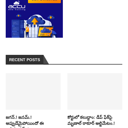
RECENT POSTS
జగన్.! జనమ్.!
కోర్టులో కలుద్దాం: డీప్ ఫేక్‌పై
అప్పుడేమైపోయిందో ఈ
మృణాల్ ఠాకూర్ అల్టిమేటం.!