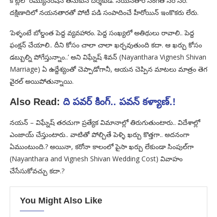
కోట్లలో రెమ్యునరేషన్ తీసుకునే దర్శకుడే. నయనతార సంగతి సరే సరి.
దక్షిణాదిలో నయనతారతో పోటీ పడి సంపాదించే హీరోయిన్ ఇంకొకరు లేరు.
‘పెళ్ళంటే బోల్డంత పెద్ద వ్యవహారం. పెద్ద సంఖ్యలో అతిథులు రావాలి.. పెద్ద
ఫంక్షన్ చేయాలి.. దీని కోసం చాలా చాలా ఖర్చవుతుంది కదా. ఆ ఖర్చు కోసం
డబ్బుల్ని పోగేస్తున్నాం..’ అని విఘ్నేష్ శివన్ (Nayanthara Vignesh Shivan
Marriage) ఏ ఉద్దేశ్యంతో చెప్పాడోగానీ, ఆయన చెప్పిన మాటలు మాత్రం తెగ
వైరల్ అయిపోతున్నాయి.
Also Read:
ది పవర్‌ కింగ్‌.. పవన్‌ కళ్యాణ్‌.!
నయన్ – విఘ్నేష్ తరచుగా ప్రత్యేక విమానాల్లో తిరుగుతుంటారు.. విదేశాల్లో
ఎంజాయ్ చేస్తుంటారు.. వాటితో పోల్చితే పెళ్ళి ఖర్చు కొత్తగా.. అదనంగా
ఏముంటుంది.? అయినా, కరోనా కాలంలో పైసా ఖర్చు లేకుండా సింపుల్‌గా
(Nayanthara and Vignesh Shivan Wedding Cost) వివాహం
చేసేసుకోవచ్చు కదా.?
You Might Also Like