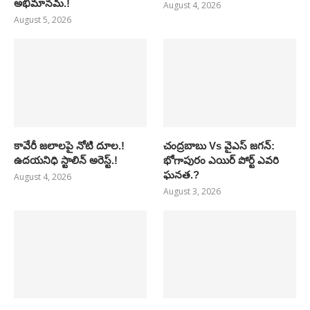
అభిమానమ్.!
August 4, 2026
August 5, 2026
కావేరీ జలాలపై నోటి దూల.!
చంద్రబాబు Vs వైఎస్ జగన్:
ఉదయనిధి స్టాలిన్ అరెస్ట్.!
భోగాపురం ఎయిర్ పోర్ట్ ఎవరి
ఘనత.?
August 4, 2026
August 3, 2026