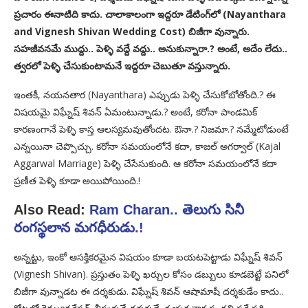
ప్రచారం ఈనాటిది కాదు. చాలాకాలంగా ఇద్దరూ డేటింగ్‌లో (Nayanthara
and Vignesh Shivan Wedding Cost) బిజీగా వున్నారు.
సహజీవనమే ముద్దు.. పెళ్ళి వద్దే వద్దు.. అనుకున్నారా.? అంటే, అదేం లేదు..
త్వరలో పెళ్ళి చేసుకుంటామనే ఇద్దరూ చెబుతూ వస్తున్నారు.
ఇంతకీ, నయనతార (Nayanthara) ఎప్పుడు పెళ్ళి చేసుకోబోతోంది.? ఈ
విషయమై విఘ్నేష్ శివన్ ఏమంటున్నాడు.? అంటే, కరోనా పాండమిక్
కారణంగానే పెళ్ళి కాస్త ఆలస్యమవుతోందట. ఔనా.? నిజమా.? నమ్మేటోడుంటే
ఎన్నయినా చెప్పొచ్చు. కరోనా సమయంలోనే కదా, కాజల్ అగర్వాల్ (Kajal
Aggarwal Marriage) పెళ్ళి చేసేసుకుంది. ఆ కరోనా సమయంలోనే కదా
ప్రణీత పెళ్ళి కూడా అయిపోయింది.!
Also Read:
Ram Charan.. తెలుగు సినీ
రంగస్థలాన మగధీరుడు.!
అన్నట్టు, ఇంకో ఆసక్తికరమైన విషయం కూడా బయటపెట్టాడు విఘ్నేష్ శివన్
(Vignesh Shivan). ప్రస్తుతం పెళ్ళి ఖర్చుల కోసం డబ్బులు కూడబెట్టే పనిలో
బిజీగా వున్నాడట ఈ దర్శకుడు. విఘ్నేష్ శివన్ ఆషామాషీ దర్శకుడేం కాదు..