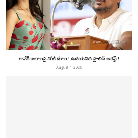
కావేరీ జలాలపై నోటి దూల.! ఉదయనిధి స్టాలిన్ అరెస్ట్.!
August 4, 2026