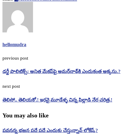
hellomudra
previous post
డర్టీ పాలిటిక్స్: అనిత మేకప్‌పై అమర్‌నాథ్‌కి ఎందుకంత అక్కసు.?
next post
తెలిసో.. తెలియకో.! ఇరవై మూడేళ్ళ చిన్న పిల్లాడి నేర చరిత్ర.!
You may also like
పవనన్న భజన పదే పదే ఎందుకు చేస్తున్నావ్ లోకేష్.?