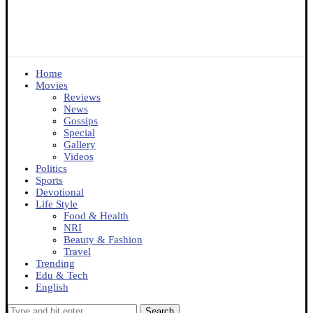
Home
Movies
Reviews
News
Gossips
Special
Gallery
Videos
Politics
Sports
Devotional
Life Style
Food & Health
NRI
Beauty & Fashion
Travel
Trending
Edu & Tech
English
Search