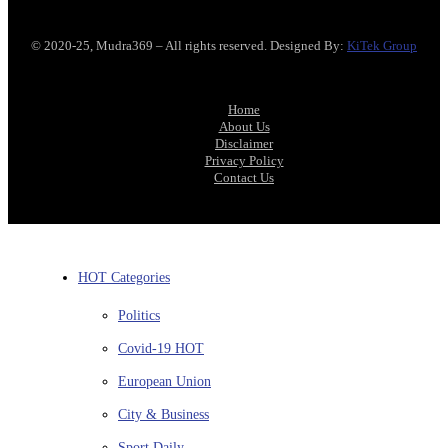
© 2020-25, Mudra369 – All rights reserved. Designed By:
KiTek Group
Home
About Us
Disclaimer
Privacy Policy
Contact Us
HOT Categories
Politics
Covid-19
HOT
European Union
City & Business
Sport
Daily