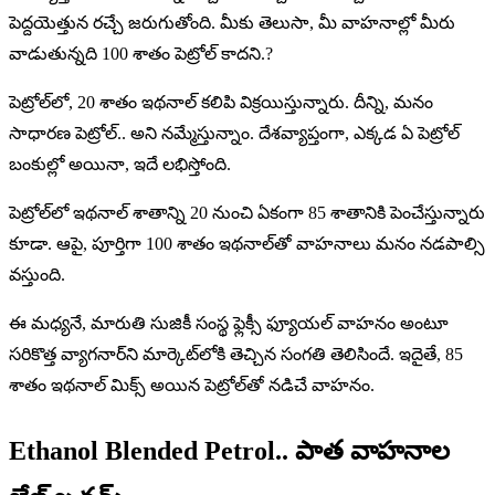
పెద్దయెత్తున రచ్చే జరుగుతోంది. మీకు తెలుసా, మీ వాహనాల్లో మీరు
వాడుతున్నది 100 శాతం పెట్రోల్ కాదని.?
పెట్రోల్‌లో, 20 శాతం ఇథనాల్ కలిపి విక్రయిస్తున్నారు. దీన్ని, మనం
సాధారణ పెట్రోల్.. అని నమ్మేస్తున్నాం. దేశవ్యాప్తంగా, ఎక్కడ ఏ పెట్రోల్
బంకుల్లో అయినా, ఇదే లభిస్తోంది.
పెట్రోల్‌లో ఇథనాల్ శాతాన్ని 20 నుంచి ఏకంగా 85 శాతానికి పెంచేస్తున్నారు
కూడా. ఆపై, పూర్తిగా 100 శాతం ఇథనాల్‌తో వాహనాలు మనం నడపాల్సి
వస్తుంది.
ఈ మధ్యనే, మారుతి సుజికీ సంస్థ ఫ్లెక్సీ ఫ్యూయల్ వాహనం అంటూ
సరికొత్త వ్యాగనార్‌ని మార్కెట్‌లోకి తెచ్చిన సంగతి తెలిసిందే. ఇదైతే, 85
శాతం ఇథనాల్‌ మిక్స్ అయిన పెట్రోల్‌తో నడిచే వాహనం.
Ethanol Blended Petrol.. పాత వాహనాల