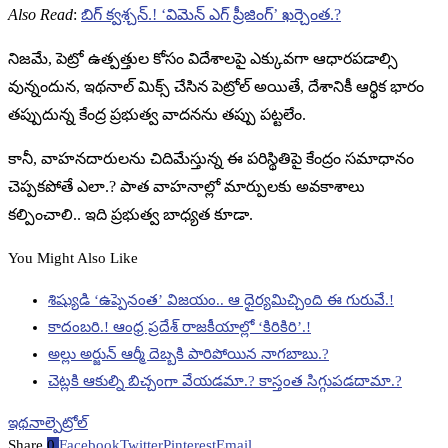
Also Read
:
బిగ్ క్వశ్చన్.! ‘విమెన్ ఎగ్ ప్రీజింగ్’ ఖర్చెంత.?
నిజమే, పెట్రో ఉత్పత్తుల కోసం విదేశాలపై ఎక్కువగా ఆధారపడాల్సి
వున్నందున, ఇథనాల్ మిక్స్ చేసిన పెట్రోల్ అయితే, దేశానికీ ఆర్థిక భారం
తప్పుదున్న కేంద్ర ప్రభుత్వ వాదనను తప్పు పట్టలేం.
కానీ, వాహనదారులను చిదిమేస్తున్న ఈ పరిస్థితిపై కేంద్రం సమాధానం
చెప్పకపోతే ఎలా.? పాత వాహనాల్లో మార్పులకు అవకాశాలు
కల్పించాలి.. ఇది ప్రభుత్వ బాధ్యత కూడా.
You Might Also Like
శిష్యుడి ‘ఉప్పెనంత’ విజయం.. ఆ ధైర్యమిచ్చింది ఈ గురువే.!
కాదంబరి.! ఆంధ్ర ప్రదేశ్ రాజకీయాల్లో ‘కిరికిరి’.!
అల్లు అర్జున్ ఆర్మీ దెబ్బకి పారిపోయిన నాగబాబు.?
చెట్లకి ఆకుల్ని బిచ్చంగా వేయడమా.? కాస్తంత సిగ్గుపడదామా.?
ఇథనాల్
పెట్రోల్
Share
0
Facebook
Twitter
Pinterest
Email