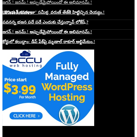
జగన్.! జనమ్.! అప్పుడేమైపోయిందో ఈ అభిమానమ్.!
Latest Articles
‘కొరియన్ కనకరాజు’ సమీక్ష: వరుణ్ తేజ్‌కి హిట్టిచ్చిన దెయ్యం.!
పవనన్న భజన పదే పదే ఎందుకు చేస్తున్నావ్ లోకేష్.?
జగన్.! జనమ్.! అప్పుడేమైపోయిందో ఈ అభిమానమ్.!
కోర్టులో కలుద్దాం: డీప్ ఫేక్‌పై మృణాల్ ఠాకూర్ అల్టిమేటం.!
Website Hosting Sponser