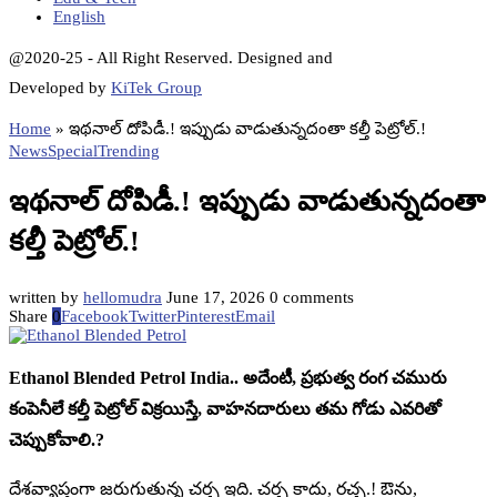
English
@2020-25 - All Right Reserved. Designed and
Developed by
KiTek Group
Home
»
ఇథనాల్ దోపిడీ.! ఇప్పుడు వాడుతున్నదంతా కల్తీ పెట్రోల్.!
News
Special
Trending
ఇథనాల్ దోపిడీ.! ఇప్పుడు వాడుతున్నదంతా
కల్తీ పెట్రోల్.!
written by
hellomudra
June 17, 2026
0 comments
Share
0
Facebook
Twitter
Pinterest
Email
Ethanol Blended Petrol India.. అదేంటీ, ప్రభుత్వ రంగ చమురు
కంపెనీలే కల్తీ పెట్రోల్ విక్రయిస్తే, వాహనదారులు తమ గోడు ఎవరితో
చెప్పుకోవాలి.?
దేశవ్యాప్తంగా జరుగుతున్న చర్చ ఇది. చర్చ కాదు, రచ్చ.! ఔను,