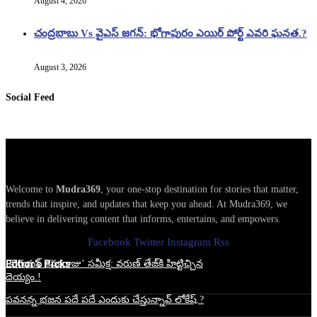
August 4, 2026
చంద్రబాబు Vs వైఎస్ జగన్: భోగాపురం ఎయిర్ పోర్ట్ ఎవరి ఘనత.?
August 3, 2026
Social Feed
Welcome to
Mudra369
, your one-stop destination for stories that matter,
trends that inspire, and updates that keep you ahead. At Mudra369, we
believe in delivering content that informs, entertains, and empowers.
Facebook
Twitter
Instagram
Rss
Edtior's Picks
‘కొరియన్ కనకరాజు’ సమీక్ష: వరుణ్ తేజ్‌కి హిట్టిచ్చిన
దెయ్యం.!
పవనన్న భజన పదే పదే ఎందుకు చేస్తున్నావ్ లోకేష్.?