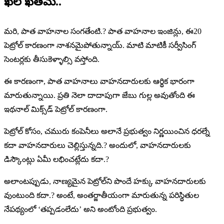
ఖేల్ ఖతమ్..
మరి, పాత వాహనాల సంగతేంటి.? పాత వాహనాల ఇంజిన్లు, ఈ20
పెట్రోల్ కారణంగా నాశనమైపోతున్నాయ్. మాటి మాటికీ సర్వీసింగ్
సెంటర్లకు తీసుకెళ్ళాల్సి వస్తోంది.
ఈ కారణంగా, పాత వాహనాలు వాహనదారులకు ఆర్థిక భారంగా
మారుతున్నాయి. ప్రతి నెలా దాదాపుగా జేబు గుల్ల అవుతోంది ఈ
ఇథనాల్ మిక్స్‌డ్ పెట్రోల్ కారణంగా.
పెట్రోల్ కోసం, చమురు కంపెనీలు అలానే ప్రభుత్వం నిర్ణయించిన ధరల్నే
కదా వాహనదారులు చెల్లిస్తున్నది.? అందులో, వాహనదారులకు
డిస్కౌంట్లు ఏమీ లభించట్లేదు కదా.?
అలాంటప్పుడు, నాణ్యమైన పెట్రోల్‌ని పొందే హక్కు వాహనదారులకు
వుంటుంది కదా.? అంటే, అంతర్జాతీయంగా మారుతున్న పరిస్థితుల
నేపథ్యంలో ‘తప్పడంలేదు’ అని అంటోంది ప్రభుత్వం.