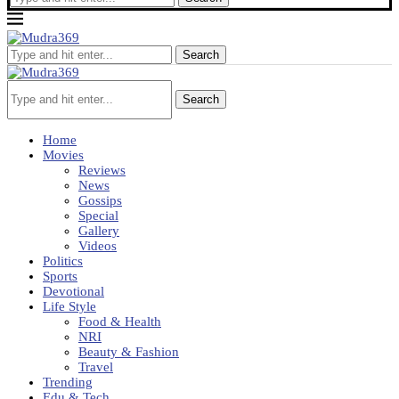
Search
Search
Home
Movies
Reviews
News
Gossips
Special
Gallery
Videos
Politics
Sports
Devotional
Life Style
Food & Health
NRI
Beauty & Fashion
Travel
Trending
Edu & Tech