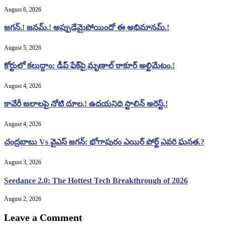
August 6, 2026
జగన్.! జనమ్.! అప్పుడేమైపోయిందో ఈ అభిమానమ్.!
August 5, 2026
కోర్టులో కలుద్దాం: డీప్ ఫేక్‌పై మృణాల్ ఠాకూర్ అల్టిమేటం.!
August 4, 2026
కావేరీ జలాలపై నోటి దూల.! ఉదయనిధి స్టాలిన్ అరెస్ట్.!
August 4, 2026
చంద్రబాబు Vs వైఎస్ జగన్: భోగాపురం ఎయిర్ పోర్ట్ ఎవరి ఘనత.?
August 3, 2026
Seedance 2.0: The Hottest Tech Breakthrough of 2026
August 2, 2026
Leave a Comment