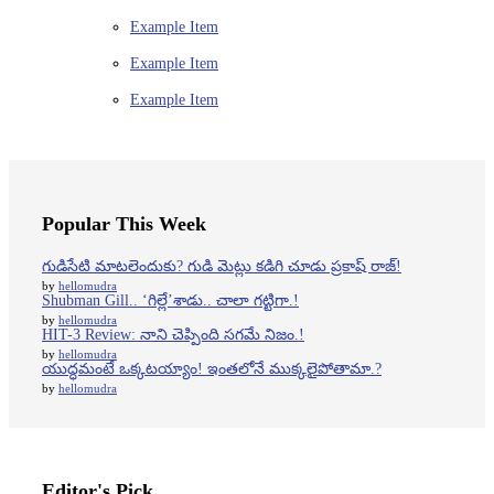
Example Item
Example Item
Example Item
Popular This Week
గుడిసేటి మాటలెందుకు? గుడి మెట్లు కడిగి చూడు ప్రకాష్ రాజ్!
by
hellomudra
Shubman Gill.. ‘గిల్లే’శాడు.. చాలా గట్టిగా.!
by
hellomudra
HIT-3 Review: నాని చెప్పింది సగమే నిజం.!
by
hellomudra
యుద్ధమంటే ఒక్కటయ్యాం! ఇంతలోనే ముక్కలైపోతామా.?
by
hellomudra
Editor's Pick