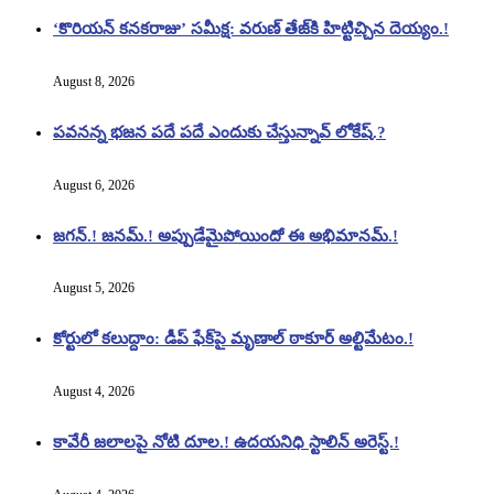
‘కొరియన్ కనకరాజు’ సమీక్ష: వరుణ్ తేజ్‌కి హిట్టిచ్చిన దెయ్యం.!
August 8, 2026
పవనన్న భజన పదే పదే ఎందుకు చేస్తున్నావ్ లోకేష్.?
August 6, 2026
జగన్.! జనమ్.! అప్పుడేమైపోయిందో ఈ అభిమానమ్.!
August 5, 2026
కోర్టులో కలుద్దాం: డీప్ ఫేక్‌పై మృణాల్ ఠాకూర్ అల్టిమేటం.!
August 4, 2026
కావేరీ జలాలపై నోటి దూల.! ఉదయనిధి స్టాలిన్ అరెస్ట్.!