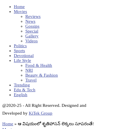
Home
Movies
Reviews
News
Gossips
Special
Gallery
Videos
Politics
Sports
Devotional
Life Style
Food & Health
NRI
Beauty & Fashion
Travel
Trending
Edu & Tech
English
@2020-25 - All Right Reserved. Designed and
Developed by
KiTek Group
Home
»
ఆ విషయంలో శృతిహాసన్ లెక్కలు సూపరంతే!