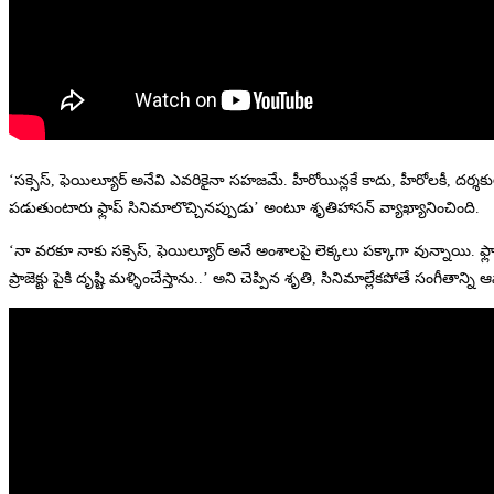
‘సక్సెస్, ఫెయిల్యూర్ అనేవి ఎవరికైనా సహజమే. హీరోయిన్లకే కాదు, హీరోలకీ, దర్శ
పడుతుంటారు ఫ్లాప్ సినిమాలొచ్చినప్పుడు’ అంటూ శృతిహాసన్ వ్యాఖ్యానించింది.
‘నా వరకూ నాకు సక్సెస్, ఫెయిల్యూర్ అనే అంశాలపై లెక్కలు పక్కాగా వున్నాయి. ఫ్ల
ప్రాజెక్టు పైకి దృష్టి మళ్ళించేస్తాను..’ అని చెప్పిన శృతి, సినిమాల్లేకపోతే సంగీతాన్ని 