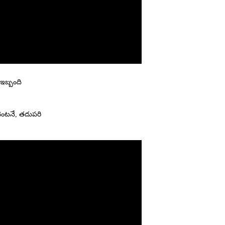
 ఇబ్బంది
 వెంటనే, తదుపరి