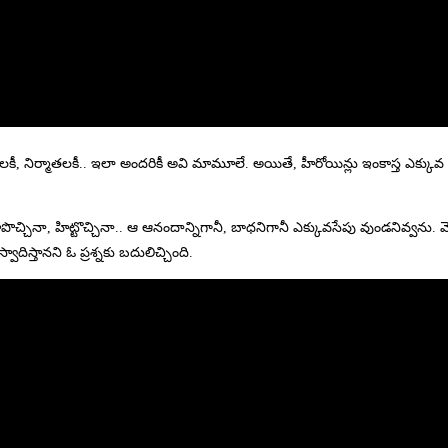
కులకీ, నిర్మాతలకీ.. ఇలా అందరికీ అవి మామూలే. అయితే, హీరోయిన్లు ఇంకాస్త ఎక్కువ
ాపొచ్చినా, హిట్టొచ్చినా.. ఆ ఆనందాన్నిగానీ, బాధనిగానీ ఎక్కువసేపు వుండనివ్వను.
ఆస్వాదిస్తానని ఓ ప్రశ్నకు బదులిచ్చింది.