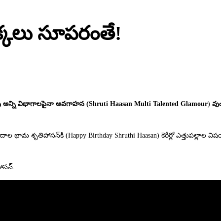
్కలు సూపరంతే!
 అన్ని విభాగాలపైనా అవగాహన (Shruti Haasan Multi Talented Glamour
)
వుం
అందాల భామ శృతిహాసన్‌కి (Happy Birthday Shruthi Haasan) కెరీర్లో ఎత్తుపల్లాల వ
హాసన్.