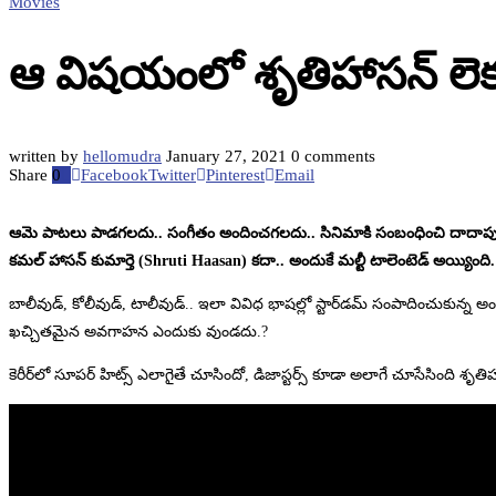
Movies
ఆ విషయంలో శృతిహాసన్ లెక
written by
hellomudra
January 27, 2021
0 comments
Share
0
Facebook
Twitter
Pinterest
Email
ఆమె పాటలు పాడగలదు.. సంగీతం అందించగలదు.. సినిమాకి సంబంధించి దాదాపు
కమల్ హాసన్ కుమార్తె (Shruti Haasan) కదా.. అందుకే మల్టీ టాలెంటెడ్ అయ్యింది.
బాలీవుడ్, కోలీవుడ్, టాలీవుడ్.. ఇలా వివిధ భాషల్లో స్టార్‌డమ్ సంపాదించుకున్న 
ఖచ్చితమైన అవగాహన ఎందుకు వుండదు.?
కెరీర్‌లో సూపర్ హిట్స్ ఎలాగైతే చూసిందో, డిజాస్టర్స్ కూడా అలాగే చూసేసింది శృతి