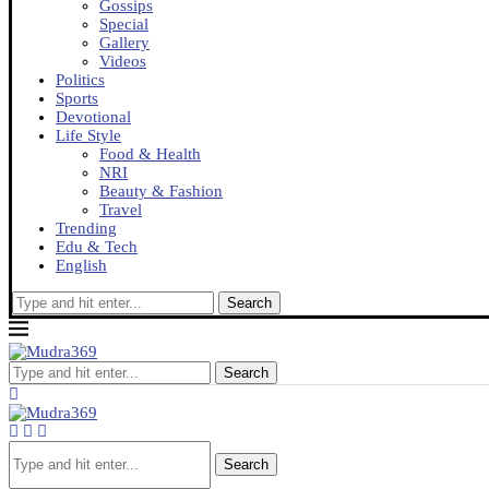
Gossips
Special
Gallery
Videos
Politics
Sports
Devotional
Life Style
Food & Health
NRI
Beauty & Fashion
Travel
Trending
Edu & Tech
English
Search
Search
Search