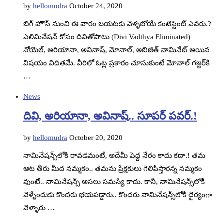
by
hellomudra
October 24, 2020
బిగ్‌ హౌస్‌ నుంచి ఈ వారం బయటకు వెళ్ళబోయే కంటెస్టెంట్‌ ఎవరు.?
ఎలిమినేషన్‌ కోసం దివితోపాటు (Divi Vadthya Eliminated)
నోయెల్‌, అరియానా, అవినాష్‌, మోనాల్‌, అబిజీత్‌ నామినేట్‌ అయిన
విషయం విదితమే. వీరిలో ఓట్ల ప్రకారం చూసుకుంటే మోనాల్‌ గజ్జర్‌కి
…
News
దివి, అరియానా, అవినాష్‌.. సూపర్‌ పవర్‌.!
by
hellomudra
October 20, 2020
నామినేషన్స్‌లోకి రావడమంటే, అదేమీ పెద్ద నేరం కాదు కదా.! తమ
ఆట తీరు మీద నమ్మకం.. తమను ప్రేక్షకులు గెలిపిస్తారన్న నమ్మకం
వుంటే.. నామినేషన్స్‌ అసలు సమస్యే కాదు. కానీ, నామినేషన్స్‌లోకి
వెళ్ళేందుకు కొందరు భయపడ్డారు.. కొందరు నామినేషన్స్‌లోకి ధైర్యంగా
వెళ్ళారు …