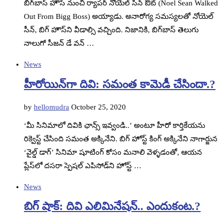
బిగ్‌బాస్‌ హౌస్‌ నుంచి ర్యాపర్‌ నోయెల్‌ సీన్‌ ఔట్‌ (Noel Sean Walked
Out From Bigg Boss) అయ్యాడు. అనారోగ్య సమస్యలతో నోయెల్‌
సీన్‌, బిగ్‌ హౌస్‌ని వీడాల్సి వచ్చింది. నిజానికి, బిగ్‌బాస్‌ తెలుగు
నాలుగో సీజన్‌ డే వన్‌ …
News
హీరోయిన్‌గా దివి: సమంత కామెడీ చేసిందా.?
by
hellomudra
October 25, 2020
‘మీ సినిమాలో దివికి ఛాన్స్‌ ఇవ్వండి..’ అంటూ హీరో కార్తికేయను
రిక్వెస్ట్‌ చేసింది సమంత అక్కినేని. బిగ్‌ హోస్ట్‌ కింగ్‌ అక్కినేని నాగార్జున
‘వైల్డ్‌ డాగ్‌’ సినిమా షూటింగ్‌ కోసం మనాలి వెళ్ళడంతో, ఆయన
ప్లేస్‌లో దసరా స్పెషల్‌ ఎపిసోడ్‌ని హోస్ట్‌ …
News
బిగ్‌ షాక్‌: దివి ఎలిమినేషన్‌.. ఎందుకంట.?