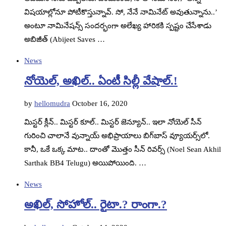
విషయాల్లోనూ పోటీకొస్తున్నావ్‌. సో, నేనే నామినేట్‌ అవుతున్నాను..’
అంటూ నామినేషన్స్‌ సందర్భంగా అలేఖ్య హారికకి స్పష్టం చేసేశాడు
అబిజీత్‌ (Abijeet Saves …
News
నోయెల్‌, అఖిల్‌.. ఏంటీ సిల్లీ వేషాల్‌.!
by
hellomudra
October 16, 2020
మిస్టర్‌ క్లీన్‌.. మిస్టర్‌ కూల్‌.. మిస్టర్‌ జెన్యూన్‌.. ఇలా నోయెల్‌ సీన్‌
గురించి చాలానే వున్నాయ్‌ అభిప్రాయాలు బిగ్‌బాస్‌ వ్యూయర్స్‌లో.
కానీ, ఒకే ఒక్క మాట.. దాంతో మొత్తం సీన్‌ రివర్స్‌ (Noel Sean Akhil
Sarthak BB4 Telugu) అయిపోయింది. …
News
అఖిల్‌, సోహోల్‌.. రైటా.? రాంగా.?