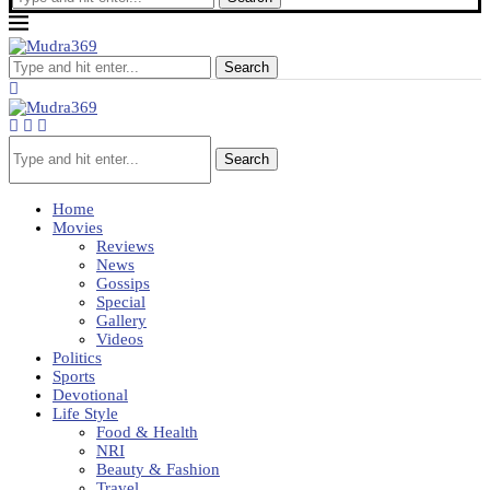
Search
Search
Home
Movies
Reviews
News
Gossips
Special
Gallery
Videos
Politics
Sports
Devotional
Life Style
Food & Health
NRI
Beauty & Fashion
Travel