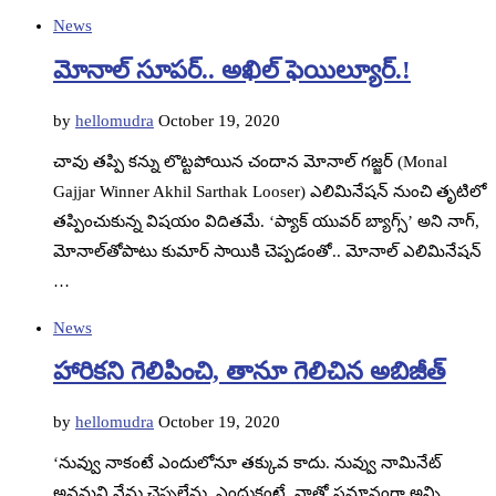
News
మోనాల్‌ సూపర్‌.. అఖిల్‌ ఫెయిల్యూర్‌.!
by
hellomudra
October 19, 2020
చావు తప్పి కన్ను లొట్టపోయిన చందాన మోనాల్‌ గజ్జర్‌ (Monal
Gajjar Winner Akhil Sarthak Looser) ఎలిమినేషన్‌ నుంచి తృటిలో
తప్పించుకున్న విషయం విదితమే. ‘ప్యాక్‌ యువర్‌ బ్యాగ్స్‌’ అని నాగ్‌,
మోనాల్‌తోపాటు కుమార్‌ సాయికి చెప్పడంతో.. మోనాల్‌ ఎలిమినేషన్‌
…
News
హారికని గెలిపించి, తానూ గెలిచిన అబిజీత్‌
by
hellomudra
October 19, 2020
‘నువ్వు నాకంటే ఎందులోనూ తక్కువ కాదు. నువ్వు నామినేట్‌
అవమని నేను చెప్పలేను. ఎందుకంటే, నాతో సమానంగా అన్ని