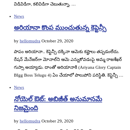
విడివిడిగా, కలివిడిగా చెబుతున్నా, …
News
అరియానా కొంప ముంచుతున్న కెప్టెన్సీ
by
hellomudra
October 29, 2020
పాపం అరియానా.. కెప్టెన్సీ దక్కినా ఆమెకు కష్టాలు తప్పడంలేదు.
రేషన్‌ మేనేజర్‌గా మోనాల్‌ని ఆమె ఎన్నుకోవడంపై అమ్మ రాజశేఖర్‌
గుస్సా అయ్యాడు. దాంతో అరియానాకి (Ariyana Glory Captain
BIgg Boss Telugu 4) ఏం చేయాలో పాలుపోని పరిస్థితి. కెప్టెన్సీ …
News
నోయెల్‌ ఔట్‌: అబిజీత్‌ అనుమానమే
నిజమైంది
by
hellomudra
October 29, 2020