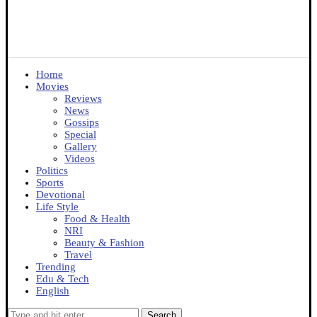
Home
Movies
Reviews
News
Gossips
Special
Gallery
Videos
Politics
Sports
Devotional
Life Style
Food & Health
NRI
Beauty & Fashion
Travel
Trending
Edu & Tech
English
Search