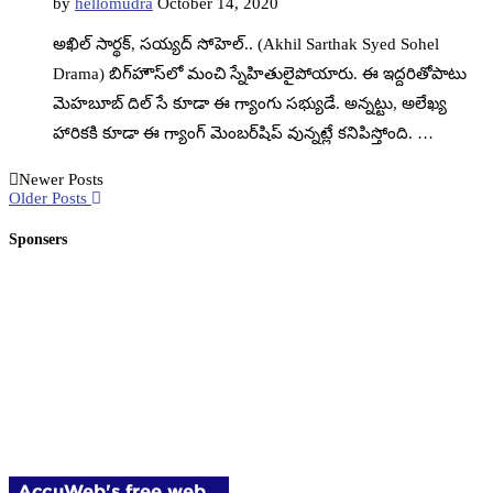
by
hellomudra
October 14, 2020
అఖిల్‌ సార్థక్‌, సయ్యద్‌ సోహెల్‌.. (Akhil Sarthak Syed Sohel
Drama) బిగ్‌హౌస్‌లో మంచి స్నేహితులైపోయారు. ఈ ఇద్దరితోపాటు
మెహబూబ్‌ దిల్‌ సే కూడా ఈ గ్యాంగు సభ్యుడే. అన్నట్టు, అలేఖ్య
హారికకి కూడా ఈ గ్యాంగ్‌ మెంబర్‌షిప్‌ వున్నట్లే కనిపిస్తోంది. …
Newer Posts
Older Posts
Sponsers