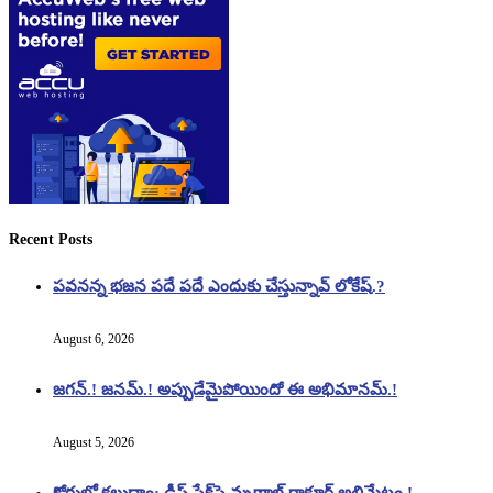
Recent Posts
పవనన్న భజన పదే పదే ఎందుకు చేస్తున్నావ్ లోకేష్.?
August 6, 2026
జగన్.! జనమ్.! అప్పుడేమైపోయిందో ఈ అభిమానమ్.!
August 5, 2026
కోర్టులో కలుద్దాం: డీప్ ఫేక్‌పై మృణాల్ ఠాకూర్ అల్టిమేటం.!