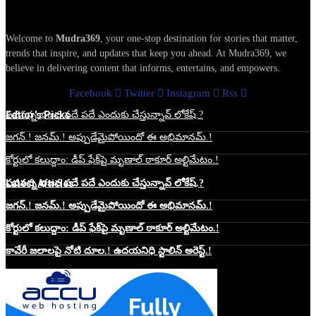
Welcome to
Mudra369
, your one-stop destination for stories that matter,
trends that inspire, and updates that keep you ahead. At Mudra369, we
believe in delivering content that informs, entertains, and empowers.
Facebook
Twitter
Instagram
Rss
Edtior's Picks
పవనన్న భజన పదే పదే ఎందుకు చేస్తున్నావ్ లోకేష్.?
జగన్.! జనమ్.! అప్పుడేమైపోయిందో ఈ అభిమానమ్.!
కోర్టులో కలుద్దాం: డీప్ ఫేక్‌పై మృణాల్ ఠాకూర్ అల్టిమేటం.!
Latest Articles
పవనన్న భజన పదే పదే ఎందుకు చేస్తున్నావ్ లోకేష్.?
జగన్.! జనమ్.! అప్పుడేమైపోయిందో ఈ అభిమానమ్.!
కోర్టులో కలుద్దాం: డీప్ ఫేక్‌పై మృణాల్ ఠాకూర్ అల్టిమేటం.!
కావేరీ జలాలపై నోటి దూల.! ఉదయనిధి స్టాలిన్ అరెస్ట్.!
Website Hosting Sponser