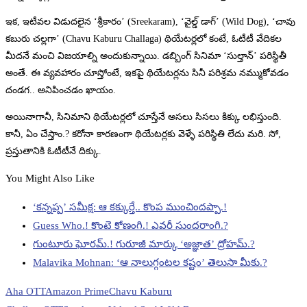
ఇక, ఇటీవల విడుదలైన ‘శ్రీకారం’ (Sreekaram), ‘వైల్డ్ డాగ్’ (Wild Dog), ‘చావు
కబురు చల్లగా’ (Chavu Kaburu Challaga) థియేటర్లలో కంటే, ఓటీటీ వేదికల
మీదనే మంచి విజయాల్ని అందుకున్నాయి. డబ్బింగ్ సినిమా ‘సుల్తాన్’ పరిస్థితీ
అంతే. ఈ వ్యవహారం చూస్తోంటే, ఇకపై థియేటర్లను సినీ పరిశ్రమ నమ్ముకోవడం
దండగ.. అనిపించడం ఖాయం.
అయినాగానీ, సినిమాని థియేటర్లలో చూస్తేనే అసలు సిసలు కిక్కు లభిస్తుంది.
కానీ, ఏం చేస్తాం.? కరోనా కారణంగా థియేటర్లకు వెళ్ళే పరిస్థితి లేదు మరి. సో,
ప్రస్తుతానికి ఓటీటీనే దిక్కు.
You Might Also Like
‘కన్నప్ప’ సమీక్ష: ఆ కక్కుర్తే.. కొంప ముంచిందప్పా.!
Guess Who.! కొంటె కోణంగి.! ఎవరీ సుందరాంగి.?
గుంటూరు ఘోరమ్.! గురూజీ మార్కు ‘అజ్ఞాత’ ద్రోహమ్.?
Malavika Mohnan: ‘ఆ నాలుగ్గంటల కష్టం’ తెలుసా మీకు.?
Aha OTT
Amazon Prime
Chavu Kaburu