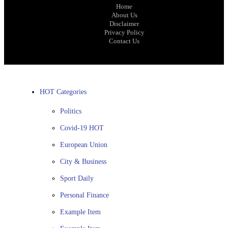
Home
About Us
Disclaimer
Privacy Policy
Contact Us
HOT Categories
Politics
Covid-19
HOT
European Union
City & Business
Sport
Daily
Personal Finance
Example Item