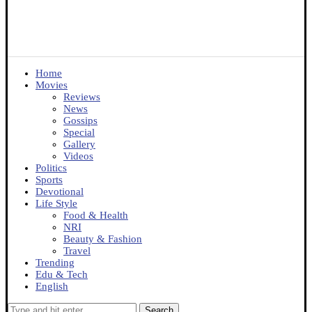
Home
Movies
Reviews
News
Gossips
Special
Gallery
Videos
Politics
Sports
Devotional
Life Style
Food & Health
NRI
Beauty & Fashion
Travel
Trending
Edu & Tech
English
Search