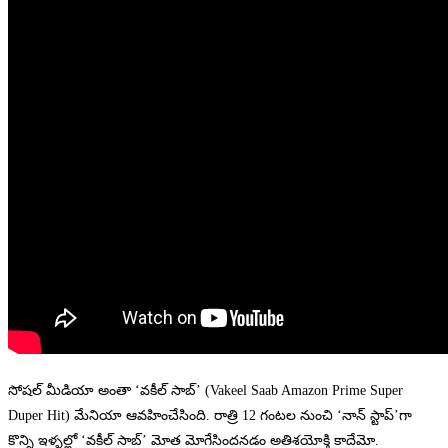
సోషల్ మీడియా అంతా ‘వకీల్ సాబ్’ (Vakeel Saab Amazon Prime Super
Duper Hit) మేనియా ఆవహించేసింది. రాత్రి 12 గంటల నుంచి ‘నాన్ స్టాప్’గా
కొన్ని ఇళ్ళల్లో ‘వకీల్ సాబ్’ మోత మోగేసిందనడం అతిశయోక్తి కాదేమో.