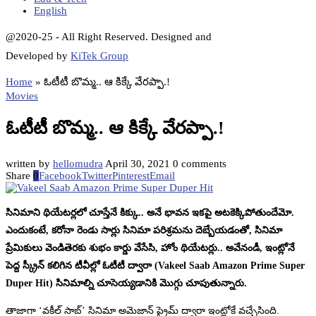
English
@2020-25 - All Right Reserved. Designed and
Developed by
KiTek Group
Home
»
ఓటీటీ బొమ్మ.. ఆ కిక్కే వేరప్పా.!
Movies
ఓటీటీ బొమ్మ.. ఆ కిక్కే వేరప్పా.!
written by
hellomudra
April 30, 2021
0 comments
Share
0
Facebook
Twitter
Pinterest
Email
సినిమాని థియేటర్లలో చూస్తేనే కిక్కు.. అనే భావన ఇకపై అటకెక్కిపోతుందేమో.
ఎందుకంటే, కరోనా రెండు సార్లు సినిమా పరిశ్రమను దెబ్బేయడంతో, సినిమా
ప్రేమికులు వెండితెరకు శుభం కార్డు వేసేసి, హోం థియేటర్లు.. అవేనండీ, ఇంట్లోనే
పెద్ద స్క్రీన్ కలిగిన టీవీల్లో ఓటీటీ ద్వారా (Vakeel Saab Amazon Prime Super
Duper Hit) సినిమాల్ని చూసెయ్యడానికి మొగ్గు చూపుతున్నారు.
తాజాగా ‘వకీల్ సాబ్’ సినిమా అమెజాన్ ప్రైమ్ ద్వారా ఇంట్లోకే వచ్చేసింది.