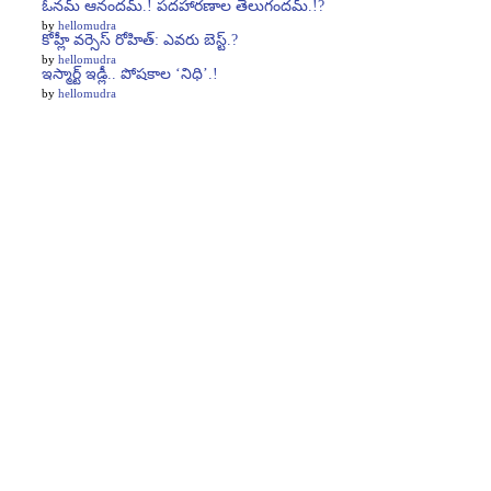
ఓనమ్ ఆనందమ్.! పదహారణాల తెలుగందమ్.!?
by
hellomudra
కోహ్లీ వర్సెస్‌ రోహిత్‌: ఎవరు బెస్ట్‌.?
by
hellomudra
ఇస్మార్ట్ ఇడ్లీ.. పోషకాల ‘నిధి’.!
by
hellomudra