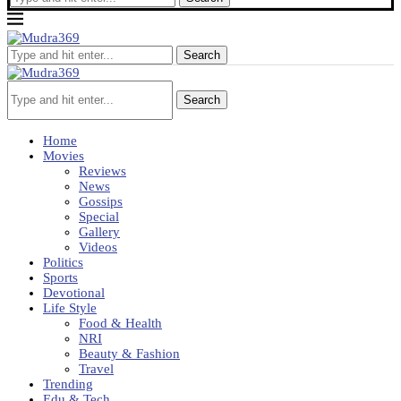
Search
Search
Home
Movies
Reviews
News
Gossips
Special
Gallery
Videos
Politics
Sports
Devotional
Life Style
Food & Health
NRI
Beauty & Fashion
Travel
Trending
Edu & Tech