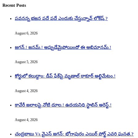
Recent Posts
పవనన్న భజన పదే పదే ఎందుకు చేస్తున్నావ్ లోకేష్.?
August 6, 2026
జగన్.! జనమ్.! అప్పుడేమైపోయిందో ఈ అభిమానమ్.!
August 5, 2026
కోర్టులో కలుద్దాం: డీప్ ఫేక్‌పై మృణాల్ ఠాకూర్ అల్టిమేటం.!
August 4, 2026
కావేరీ జలాలపై నోటి దూల.! ఉదయనిధి స్టాలిన్ అరెస్ట్.!
August 4, 2026
చంద్రబాబు Vs వైఎస్ జగన్: భోగాపురం ఎయిర్ పోర్ట్ ఎవరి ఘనత.?