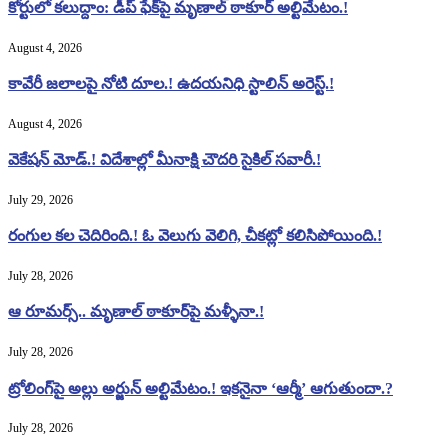
కోర్టులో కలుద్దాం: డీప్ ఫేక్‌పై మృణాల్ ఠాకూర్ అల్టిమేటం.!
August 4, 2026
కావేరీ జలాలపై నోటి దూల.! ఉదయనిధి స్టాలిన్ అరెస్ట్.!
August 4, 2026
వెకేషన్ మోడ్.! విదేశాల్లో మీనాక్షి చౌదరి సైకిల్ సవారీ.!
July 29, 2026
రంగుల కల చెదిరింది.! ఓ వెలుగు వెలిగి, చీకట్లో కలిసిపోయింది.!
July 28, 2026
ఆ రూమర్స్.. మృణాల్ ఠాకూర్‌పై మళ్ళీనా.!
July 28, 2026
ట్రోలింగ్‌పై అల్లు అర్జున్ అల్టిమేటం.! ఇకనైనా ‘ఆర్మీ’ ఆగుతుందా.?
July 28, 2026