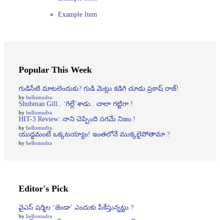
Example Item
Popular This Week
గుడిసేటి మాటలెందుకు? గుడి మెట్లు కడిగి చూడు ప్రకాష్ రాజ్!
by
hellomudra
Shubman Gill.. ‘గిల్లే’శాడు.. చాలా గట్టిగా.!
by
hellomudra
HIT-3 Review: నాని చెప్పింది సగమే నిజం.!
by
hellomudra
యుద్ధమంటే ఒక్కటయ్యాం! ఇంతలోనే ముక్కలైపోతామా.?
by
hellomudra
Editor's Pick
వైఎస్ షర్మిల ‘జెండా’ ఎందుకు పీకేస్తున్నట్టు.?
by
hellomudra