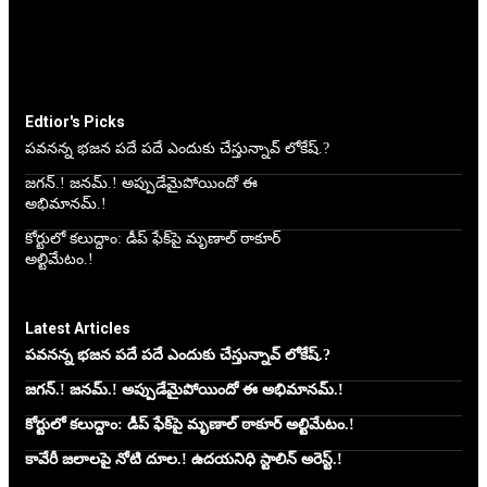
Edtior's Picks
పవనన్న భజన పదే పదే ఎందుకు చేస్తున్నావ్ లోకేష్.?
జగన్.! జనమ్.! అప్పుడేమైపోయిందో ఈ
అభిమానమ్.!
కోర్టులో కలుద్దాం: డీప్ ఫేక్‌పై మృణాల్ ఠాకూర్
అల్టిమేటం.!
Latest Articles
పవనన్న భజన పదే పదే ఎందుకు చేస్తున్నావ్ లోకేష్.?
జగన్.! జనమ్.! అప్పుడేమైపోయిందో ఈ అభిమానమ్.!
కోర్టులో కలుద్దాం: డీప్ ఫేక్‌పై మృణాల్ ఠాకూర్ అల్టిమేటం.!
కావేరీ జలాలపై నోటి దూల.! ఉదయనిధి స్టాలిన్ అరెస్ట్.!