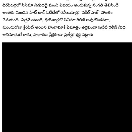
థియేటర్లలో సినిమా విడుదలై మంచి విజయం అందుకున్న సంగతి తెలిసిందే.
అంతకు మించిన హిట్ టాక్ ఓటీటీలో రిలీజయ్యాక ‘వకీల్ సాబ్’ సొంతం
చేసుకుంది. చిత్రమేంటంటే, థియేటర్లలో సినిమా రిలీజ్ అవుతోందనగా,
ముందురోజు క్రియేట్ అయిన హంగామాకి ఏమాత్రం తగ్గకుండా ఓటీటీ రిలీజ్ మీద
అభిమానులే కాదు, సాధారణ ప్రేక్షకులూ ప్రత్యేక శ్రద్ధ పెట్టారు.