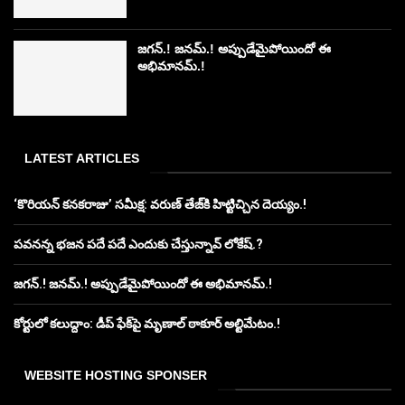
జగన్.! జనమ్.! అప్పుడేమైపోయిందో ఈ
అభిమానమ్.!
LATEST ARTICLES
‘కొరియన్ కనకరాజు’ సమీక్ష: వరుణ్ తేజ్‌కి హిట్టిచ్చిన దెయ్యం.!
పవనన్న భజన పదే పదే ఎందుకు చేస్తున్నావ్ లోకేష్.?
జగన్.! జనమ్.! అప్పుడేమైపోయిందో ఈ అభిమానమ్.!
కోర్టులో కలుద్దాం: డీప్ ఫేక్‌పై మృణాల్ ఠాకూర్ అల్టిమేటం.!
WEBSITE HOSTING SPONSER