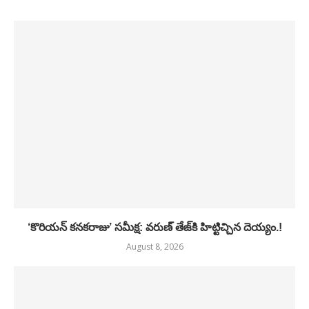
‘కొరియన్ కనకరాజు’ సమీక్ష: వరుణ్ తేజ్‌కి హిట్టిచ్చిన దెయ్యం.!
August 8, 2026