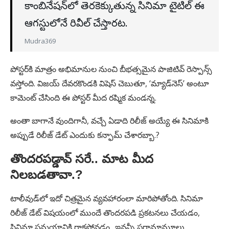
కాంబినేషన్‌లో తెరకెక్కుతున్న సినిమా టైటిల్ ఈ
ఆగస్టులోనే రివీల్ చేస్తారట.
Mudra369
పోస్టర్‌కి మాత్రం అభిమానుల నుంచి బీభత్సమైన పాజిటివ్ రెస్పాన్స్
వస్తోంది. విజయ్ దేవరకొండకి విషెస్ చెబుతూ, ‘మ్యాడ్‌నెస్’ అంటూ
కామెంట్ చేసింది ఈ పోస్టర్ మీద రష్మిక మండన్న.
అంతా బాగానే వుందిగానీ, వచ్చే ఏడాది రిలీజ్ అయ్యే ఈ సినిమాకి
అప్పుడే రిలీజ్ డేట్ ఎందుకు కన్ఫామ్ చేశారబ్బా.?
తొందరపడ్డావ్ సరే.. మాట మీద
నిలబడతావా.?
టాలీవుడ్‌లో ఇదో చిత్రమైన వ్యవహారంలా మారిపోతోంది. సినిమా
రిలీజ్ డేట్ విషయంలో ముందే తొందరపడి ప్రకటనలు చేయడం,
సినిమా సమయానికి రాకపోవడం.. ఇవన్నీ షరామామూలు