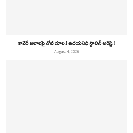
కావేరీ జలాలపై నోటి దూల.! ఉదయనిధి స్టాలిన్ అరెస్ట్.!
August 4, 2026