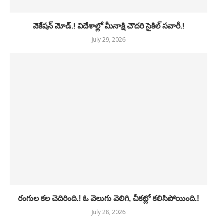
వెకేషన్ మోడ్.! విదేశాల్లో మీనాక్షి చౌదరి సైకిల్ సవారీ.!
July 29, 2026
రంగుల కల చెదిరింది.! ఓ వెలుగు వెలిగి, చీకట్లో కలిసిపోయింది.!
July 28, 2026