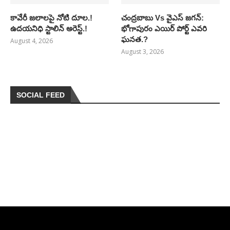
కావేరీ జలాలపై నోటి దూల.!
చంద్రబాబు Vs వైఎస్ జగన్:
ఉదయనిధి స్టాలిన్ అరెస్ట్.!
భోగాపురం ఎయిర్ పోర్ట్ ఎవరి
ఘనత.?
August 4, 2026
August 3, 2026
SOCIAL FEED