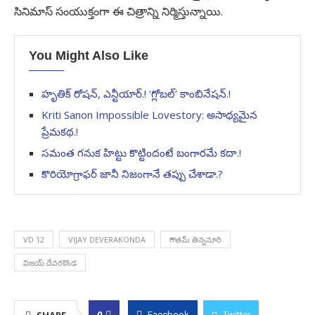
సినిమాస్ సంయుక్తంగా ఈ చిత్రాన్ని నిర్మిస్తున్నాయి.
You Might Also Like
హృతిక్ రోషన్, ఎన్టీయార్.! ‘గ్లోబల్’ కాంబినేషన్.!
Kriti Sanon Impossible Lovestory: అసాధ్యమైన
ప్రేమకథ.!
సమంత గనుక హిట్టు కొట్టిందంటే బంగారమే కదా.!
కొరియోగ్రాఫర్ జానీ నిజంగానే తప్పు చేశాడా.?
VD 12
VIJAY DEVERAKONDA
గౌతమ్ తిన్ననూరి
విజయ్ దేవరకొండ
0
Facebook
Twitter