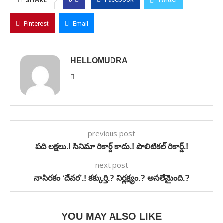
SHARE
Pinterest
Email
HELLOMUDRA
previous post
పది లక్షలు.! సినిమా రికార్డ్ కాదు.! పొలిటికల్ రికార్డ్.!
next post
నాసిరకం ‘దేవర’.! కక్కుర్తి.? నిర్లక్ష్యం.? అసలేమైంది.?
YOU MAY ALSO LIKE