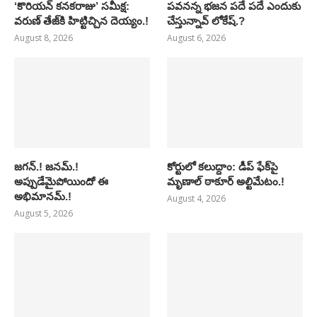
‘కొరియన్ కనకరాజు’ సమీక్ష:
పవనన్న భజన పదే పదే ఎందుకు
వరుణ్ తేజ్‌కి హిట్టిచ్చిన దెయ్యం.!
చేస్తున్నావ్ లోకేష్.?
August 8, 2026
August 6, 2026
జగన్.! జనమ్.!
కోర్టులో కలుద్దాం: డీప్ ఫేక్‌పై
అప్పుడేమైపోయిందో ఈ
మృణాల్ ఠాకూర్ అల్టిమేటం.!
అభిమానమ్.!
August 4, 2026
August 5, 2026