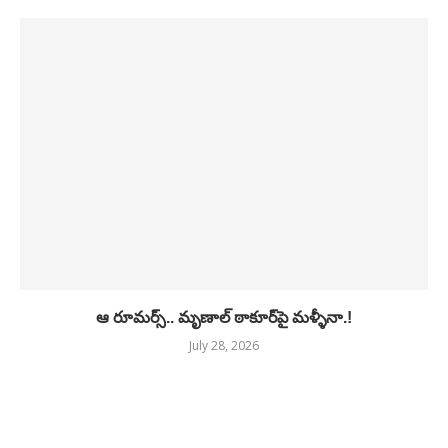
ఆ రూమర్స్.. మృణాల్ ఠాకూర్‌పై మళ్ళీనా.!
July 28, 2026