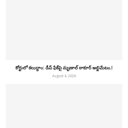
కోర్టులో కలుద్దాం: డీప్ ఫేక్‌పై మృణాల్ ఠాకూర్ అల్టిమేటం.!
August 4, 2026