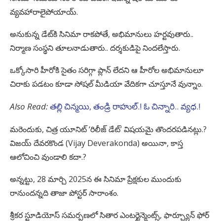
వ్యవహారాలైపోయాయ్.
అనుకున్న డేట్‌కి సినిమా రాకపోతే, అభిమానులు హర్టవుతారు..
నిర్మాణ సంస్థని తూలనాడుతారు.. దర్శకుడిపై నిందలేస్తారు.
ఒక్కోసారి హీరోకి సైతం సరిగ్గా ప్లాన్ లేదని ఆ హీరోల అభిమానులూ
చిరాకు పడటం కూడా సోషల్ మీడియా వేదికగా చూస్తూనే వున్నాం.
Also Read:
తల్లి చిన్మయి, తండ్రి రాహుల్.! ఓ చిన్నారి.. వ్యధ.!
మరెందుకు, చిత్ర యూనిట్ ‘రిలీజ్ డేట్’ విషయమై తొందరపడినట్లు.?
విజయ్ దేవరకొండ (Vijay Deverakonda) అయినా, కాస్త
ఆలోచించి వుండాలి కదా.?
అన్నట్టు, 28 మార్చి 2025న ఈ సినిమా ప్రేక్షకుల ముందుకు
రానుందన్నది తాజా పోస్టర్ సారాంశం.
శ్రీకర స్టూడియోస్ సమర్పణలో సితార ఎంటర్టైన్మెంట్స్, ఫార్చ్యూన్ ఫోర్