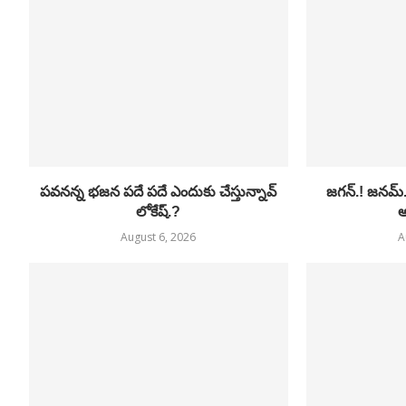
పవనన్న భజన పదే పదే ఎందుకు చేస్తున్నావ్
జగన్.! జనమ్
లోకేష్.?
అ
August 6, 2026
A