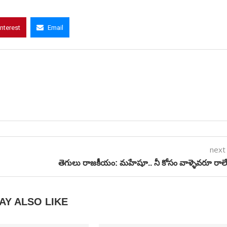
interest
Email
next
తెగులు రాజకీయం: మహేషూ.. నీ కోసం వాళ్ళెవరూ రాలే
AY ALSO LIKE