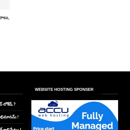
ానాలు,
WEBSITE HOSTING SPONSER
్ లోకేష్.?
అభిమానమ్.!
ూర్ అల్టిమేటం.!