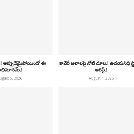
.! అప్పుడేమైపోయిందో ఈ
కావేరీ జలాలపై నోటి దూల.! ఉదయనిధి స్ట
భిమానమ్.!
అరెస్ట్.!
ugust 5, 2026
August 4, 2026