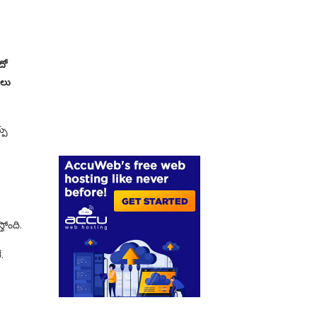
దో
ాలు
పు
తోంది.
.