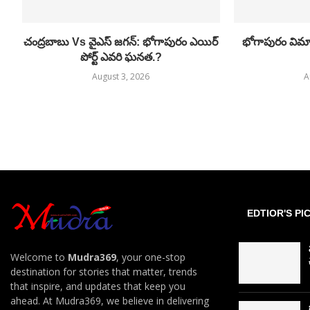
చంద్రబాబు Vs వైఎస్ జగన్: భోగాపురం ఎయిర్
భోగాపురం విమాన
పోర్ట్ ఎవరి ఘనత.?
August 3, 2026
A
EDTIOR'S PI
Welcome to
Mudra369
, your one-stop
destination for stories that matter, trends
that inspire, and updates that keep you
ahead. At Mudra369, we believe in delivering