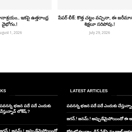
ాశ్రయం.. ఇకపై ఉత్తరాంధ్ర
పేపర్ లీక్: కొత్త చట్టం వచ్చినా, ఈ జరీమ
వైభోగం.!
శిక్షలూ సరిపోవు.!
ugust 1, 2026
July 29, 2026
CKS
LATEST ARTICLES
పవనన్న భజన పదే పదే ఎందుకు
పవనన్న భజన పదే పదే ఎందుకు చేస్తున్నావ
చేస్తున్నావ్ లోకేష్.?
జగన్.! జనమ్.! అప్పుడేమైపోయిందో ఈ 
జగన్.! జనమ్.! అప్పుడేమైపోయిందో
కోర్టులో కలుద్దాం: డీప్ ఫేక్‌పై మృణాల్ ఠాక