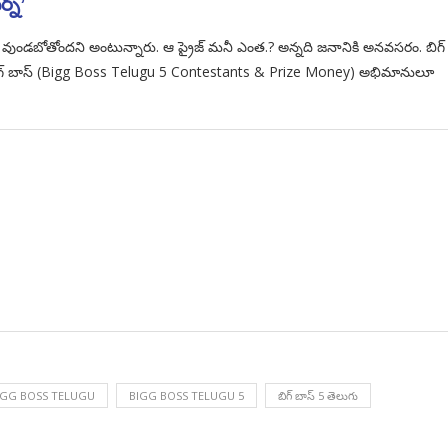
న్’
లో వుండబోతోందని అంటున్నారు. ఆ ప్రైజ్ మనీ ఎంత.? అన్నది జనానికి అనవసరం. బిగ్
ు, బిగ్ బాస్ (Bigg Boss Telugu 5 Contestants & Prize Money) అభిమానులూ
IGG BOSS TELUGU
BIGG BOSS TELUGU 5
బిగ్ బాస్ 5 తెలుగు