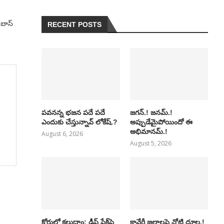
 బాస్
RECENT POSTS
పవనన్న భజన పదే పదే
జగన్.! జనమ్.!
ఎందుకు చేస్తున్నావ్ లోకేష్.?
అప్పుడేమైపోయిందో ఈ
అభిమానమ్.!
August 6, 2026
August 5, 2026
కోర్టులో కలుద్దాం: డీప్ ఫేక్‌పై
కావేరీ జలాలపై నోటి దూల.!