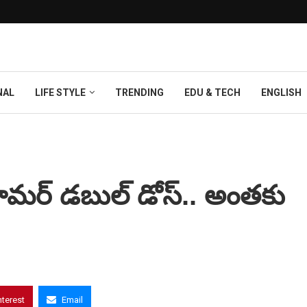
NAL
LIFE STYLE
TRENDING
EDU & TECH
ENGLISH
ామర్ డబుల్ డోస్.. అంతకు
nterest
Email