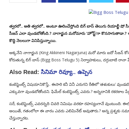
త్వరలో.. అతి త్వరలో.. అంటూ ఊరించేస్తోంది బిగ్ బాస్ తెలుగు రియాల్
సీజన్ ఎలా వుండబోతోంది.? నాగార్జున మరోమారు ‘హోస్ట్’గా కొనసాగుతాడా.? ఈ
కొద్ది నెలలుగా వినిపిస్తున్నాయి.
అక్కనేని నాగార్జున (King Akkineni Nagarjuna) మరో మారు ఐదో సీజన్ కోసం
కోరుతున్న బిగ్ బాస్ (Bigg Boss Telugu 5) నిర్వాహకులు, దగ్గుబాటి రానా పేరున
Also Read:
సినిమా రివ్యూ.. ఉప్పెన
కంటెస్టెంట్స్ విషయానికొస్తే.. ఈసారి కనీ వినీ ఎరుగని రీతిలో ‘తళుకులు’ వ
ఎక్కువగా వుండబోతోందని. ఫిమేల్ కంటెస్టెంట్స్ ఎవరు.? అన్నదానికి రకరకాల పేర్
సరే, కంటెస్టెంట్స్ ఎవరన్నది చివరి నిమిషం వరకూ రహస్యంగానే వుంటుంది. ఈలోగ
అయితే, గతంలోలా ఈ వారం ఎవరు ఎలిమినేట్ అవుతారు.? అన్న ప్రశ్నకు సమా
చేస్తున్నారట.