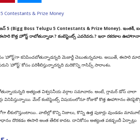
టీ షో సీజన్ 5 (Bigg Boss Telugu 5 Contestants & Prize Money). ఇంతకీ, ఐ
సారి కొత్త హోస్ట్ రాబోతున్నాడా.? కంటెస్టెంట్స్ ఎవరెవరు.? ఇలా రకరకాల ఊహాగాన
 ‘హోస్ట్’గా కనిపించబోతున్నాడన్నది మెజార్టీ చెబుతున్నమాట. అయితే, ఈసారి మార్
ి ‘హోస్ట్’ కోసం పరిశీలిస్తున్నారన్నది మరికొన్ని గాసిప్స్ సారాంశం.
ుండబోతున్నాయన్నది అత్యంత విశ్వసనీయ వర్గాల సమాచారం. అంటే, గ్లామర్ డోస్ చాలా
లు వినిపిస్తున్నాయి. మేల్ కంటెస్టెంట్స్ విషయంలోనూ రోజుకో కొత్త ఊహాగానం తెరపైకొస్
ా లీకులొస్తుంటాయి.. వాటిల్లో కొన్ని నిజాలు, కొన్ని ఉత్త పుకార్లు వుండడం మామూలే
ధానం దొరకడం ఈసారి అంత తేలిక కాదట. దానికోసం అత్యంత పకడ్బందీ ఏర్పాట్లు