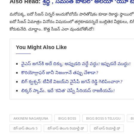
Also Read:
శ్రద్ధ , సమంత బాటలో అలయా ‘యూ టర్
మరోపక్క, ఐదో సీజన్ విన్నర్ అందుకోబోయే పారితోషికం కూడా రికార్డు స్థాయి
ఐదో సీజన్ ఏమాత్రం వినోదం విషయంలో తగ్గకూడదన్నదే బుల్లితెర వీక్షకుల
కోరుకునేది. చూద్దాం.. కొత్త సీజన్ ఎలా వుండబోతోందో.!
You Might Also Like
వైఎస్ జగన్‌కి అదే దిక్కు: అప్పుడది వద్దే వద్దు.! ఇప్పుడదే ముద్దు.!
కొరియోగ్రాఫర్ జానీ నిజంగానే తప్పు చేశాడా.?
బిగ్ క్వశ్చన్: టీవీకే విజయ్‌ని వైసీపీ జగన్ రెడ్డి గెలిపించారా.?
లిక్కర్ స్కామ్.. ఇదే ‘కవిత’ చెప్పే సీరియస్ రాజకీయమ్.!
AKKINENI NAGARJUNA
BIGG BOSS
BIGG BOSS 5 TELUGU
B
బిగ్ బాస్ తెలుగు 5
బిగ్ బాస్ తెలుగు రియాల్టీ షో
బిగ్ బాస్ రియాల్టీ షో