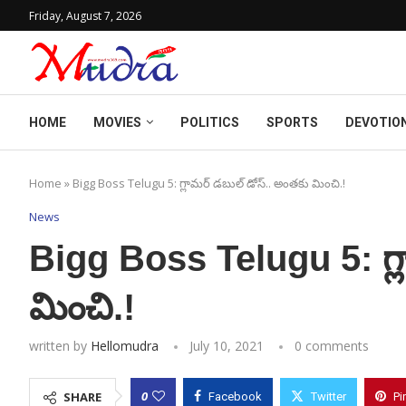
Friday, August 7, 2026
HOME
MOVIES
POLITICS
SPORTS
DEVOTIO
Home
»
Bigg Boss Telugu 5: గ్లామర్ డబుల్ డోస్.. అంతకు మించి.!
News
Bigg Boss Telugu 5: గ్ల
మించి.!
written by
Hellomudra
July 10, 2021
0 comments
0
SHARE
Facebook
Twitter
Pi