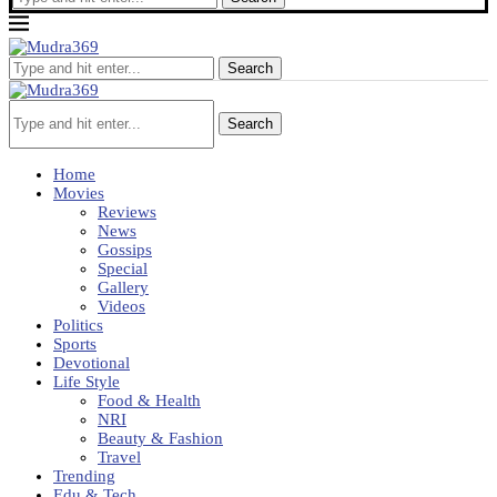
Search
Search
Home
Movies
Reviews
News
Gossips
Special
Gallery
Videos
Politics
Sports
Devotional
Life Style
Food & Health
NRI
Beauty & Fashion
Travel
Trending
Edu & Tech