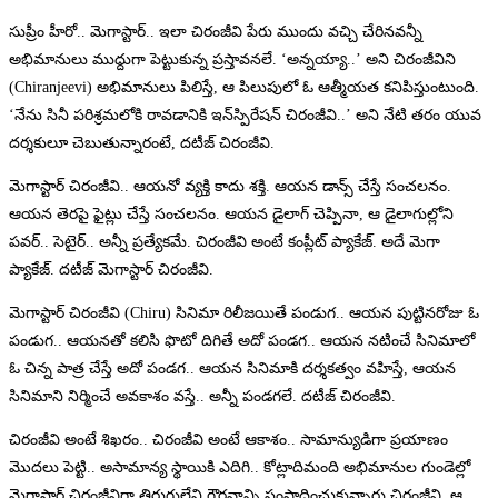
సుప్రీం హీరో.. మెగాస్టార్.. ఇలా చిరంజీవి పేరు ముందు వచ్చి చేరినవన్నీ
అభిమానులు ముద్దుగా పెట్టుకున్న ప్రస్తావనలే. ‘అన్నయ్యా..’ అని చిరంజీవిని
(Chiranjeevi) అభిమానులు పిలిస్తే, ఆ పిలుపులో ఓ ఆత్మీయత కనిపిస్తుంటుంది.
‘నేను సినీ పరిశ్రమలోకి రావడానికి ఇన్‌స్పిరేషన్ చిరంజీవి..’ అని నేటి తరం యువ
దర్శకులూ చెబుతున్నారంటే, దటీజ్ చిరంజీవి.
మెగాస్టార్ చిరంజీవి.. ఆయనో వ్యక్తి కాదు శక్తి. ఆయన డాన్స్ చేస్తే సంచలనం.
ఆయన తెరపై ఫైట్లు చేస్తే సంచలనం. ఆయన డైలాగ్ చెప్పినా, ఆ డైలాగుల్లోని
పవర్.. సెటైర్.. అన్నీ ప్రత్యేకమే. చిరంజీవి అంటే కంప్లీట్ ప్యాకేజ్. అదే మెగా
ప్యాకేజ్. దటీజ్ మెగాస్టార్ చిరంజీవి.
మెగాస్టార్ చిరంజీవి (Chiru) సినిమా రిలీజయితే పండుగ.. ఆయన పుట్టినరోజు ఓ
పండుగ.. ఆయనతో కలిసి ఫొటో దిగితే అదో పండగ.. ఆయన నటించే సినిమాలో
ఓ చిన్న పాత్ర చేస్తే అదో పండగ.. ఆయన సినిమాకి దర్శకత్వం వహిస్తే, ఆయన
సినిమాని నిర్మించే అవకాశం వస్తే.. అన్నీ పండగలే. దటీజ్ చిరంజీవి.
చిరంజీవి అంటే శిఖరం.. చిరంజీవి అంటే ఆకాశం.. సామాన్యుడిగా ప్రయాణం
మొదలు పెట్టి.. అసామాన్య స్థాయికి ఎదిగి.. కోట్లాదిమంది అభిమానుల గుండెల్లో
మెగాస్టార్ చిరంజీవిగా తిరుగులేని గౌరవాన్ని సంపాదించుకున్నారు చిరంజీవి. ఆ