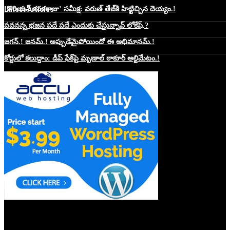
Latest Articles
‘కొరియన్ కనకరాజు’ సమీక్ష: వరుణ్ తేజ్‌కి హిట్టిచ్చిన దెయ్యం.!
పవనన్న భజన పదే పదే ఎందుకు చేస్తున్నావ్ లోకేష్.?
జగన్.! జనమ్.! అప్పుడేమైపోయిందో ఈ అభిమానమ్.!
కోర్టులో కలుద్దాం: డీప్ ఫేక్‌పై మృణాల్ ఠాకూర్ అల్టిమేటం.!
Website Hosting Sponser