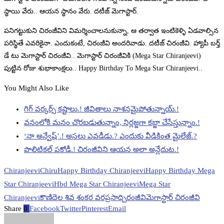
స్థాయి వేరు.. ఆయన స్థానం వేరు. దటీజ్ మెగాస్టార్.
పనిగట్టుకుని చిరంజీవిని విమర్శించాలనుకున్నా, ఆ తర్వాత ఇంటికెళ్ళి ఏడవాల్సిన
పరిస్థితే ఎవరికైనా. ఎందుకంటే, చిరంజీవి అందరివాడు. దటీజ్ చిరంజీవి. హ్యాపీ బర్త్
డే టు మెగాస్టార్ చిరంజీవి.. మెగాస్టార్ చిరంజీవికి (Mega Star Chiranjeevi)
పుట్టిన రోజు శుభాకాంక్షలు.. Happy Birthday To Mega Star Chiranjeevi..
You Might Also Like
గిగ్ వర్కర్స్ కష్టాలు.! జీవితాలు నాశనమైపోతున్నాయ్.!
వనంలోకి మనం చొరబడుతున్నాం, నిర్లజ్జగా కబ్జా చేసేస్తున్నాం.!
‘నా అన్వేష్’.! అసలు ఎవడీడు.? ఎందుకు వీడికింత మైలేజ్.?
పొలిటికల్ పకోడీ.! చిరంజీవిని ఆయన అలా అన్లేదుట.!
Chiranjeevi
Chiru
Happy Birthday Chiranjeevi
Happy Birthday Mega
Star Chiranjeevi
Hbd Mega Star Chiranjeevi
Mega Star
Chiranjeevi
కొణిదెల శివ శంకర వరప్రసాద్
చిరంజీవి
మెగాస్టార్ చిరంజీవి
Share
0
Facebook
Twitter
Pinterest
Email