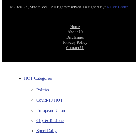
© 2020-25, Mudra369 – All rights reserved. Designed By:
KiTek Group
Home
About Us
Disclaimer
Privacy Policy
Contact Us
HOT Categories
Politics
Covid-19
HOT
European Union
City & Business
Sport
Daily