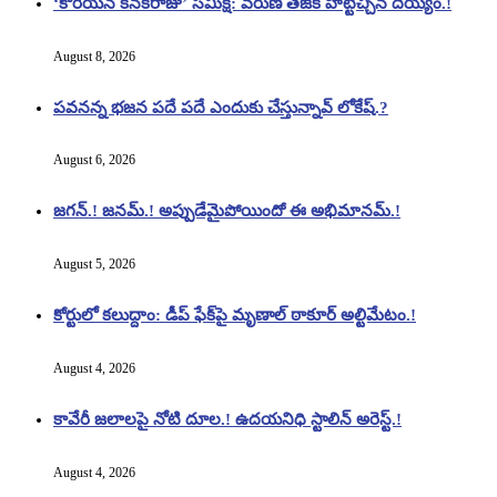
‘కొరియన్ కనకరాజు’ సమీక్ష: వరుణ్ తేజ్‌కి హిట్టిచ్చిన దెయ్యం.!
August 8, 2026
పవనన్న భజన పదే పదే ఎందుకు చేస్తున్నావ్ లోకేష్.?
August 6, 2026
జగన్.! జనమ్.! అప్పుడేమైపోయిందో ఈ అభిమానమ్.!
August 5, 2026
కోర్టులో కలుద్దాం: డీప్ ఫేక్‌పై మృణాల్ ఠాకూర్ అల్టిమేటం.!
August 4, 2026
కావేరీ జలాలపై నోటి దూల.! ఉదయనిధి స్టాలిన్ అరెస్ట్.!
August 4, 2026