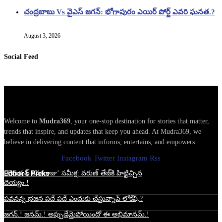
చంద్రబాబు Vs వైఎస్ జగన్: భోగాపురం ఎయిర్ పోర్ట్ ఎవరి ఘనత.?
August 3, 2026
Social Feed
Welcome to
Mudra369
, your one-stop destination for stories that matter,
trends that inspire, and updates that keep you ahead. At Mudra369, we
believe in delivering content that informs, entertains, and empowers.
Facebook
Twitter
Instagram
Rss
Edtior's Picks
‘కొరియన్ కనకరాజు’ సమీక్ష: వరుణ్ తేజ్‌కి హిట్టిచ్చిన
దెయ్యం.!
పవనన్న భజన పదే పదే ఎందుకు చేస్తున్నావ్ లోకేష్.?
జగన్.! జనమ్.! అప్పుడేమైపోయిందో ఈ అభిమానమ్.!