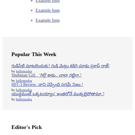
Example Item
Example Item
Example Item
Popular This Week
గుడిసేటి మాటలెందుకు? గుడి మెట్లు కడిగి చూడు ప్రకాష్ రాజ్!
by
hellomudra
Shubman Gill.. ‘గిల్లే’శాడు.. చాలా గట్టిగా.!
by
hellomudra
HIT-3 Review: నాని చెప్పింది సగమే నిజం.!
by
hellomudra
యుద్ధమంటే ఒక్కటయ్యాం! ఇంతలోనే ముక్కలైపోతామా.?
by
hellomudra
Editor's Pick