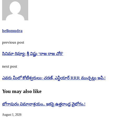
hellomudra
previous post
సినిమా రివ్యూ: శ్రీ విష్ణు ‘రాజ రాజ చోర’
next post
ఎవరు మీలో కోటీశ్వరులు: చరణ్, ఎన్టీయార్ RRR ముచ్చట్లు ఇవీ.!
You may also like
భోగాపురం విమానాశ్రయం.. ఇకపై ఉత్తరాంధ్ర వైభోగం.!
August 1, 2026