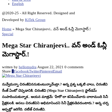
English
@2020-25 - All Right Reserved. Designed and
Developed by
KiTek Group
Home
»
Mega Star Chiranjeevi.. వన్ అండ్ ఓన్లీ మెగాస్టార్.!
Special
Mega Star Chiranjeevi.. వన్ అండ్ ఓన్లీ
మెగాస్టార్.!
written by
hellomudra
August 22, 2021
0 comments
Share
0
Facebook
Twitter
Pinterest
Email
నువ్వేమన్నా చిరంజీవిననుకుంటున్నావేంట్రా.? అన్న ప్రశ్న ఒక్కటి చాలు, చిరంజీవి
రేంజ్ ఏంటో చెప్పడానికి. చిరంజీవి (Mega Star Chiranjeevi) స్టార్‌డమ్
సంపాదించుకున్నాక.. ఆయన మాత్రమే ‘హీరో’లా కనిపించేవారు చాలామంది సినీ
ప్రేక్షకులకి. అసలు చిరంజీవిని అభిమానించని సినీ ప్రేక్షకుడెవరుంటారు.? అన్న చర్చ
అప్పట్లో జరిగేది. దటీజ్ చిరంజీవి.