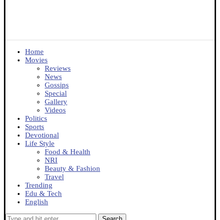
Home
Movies
Reviews
News
Gossips
Special
Gallery
Videos
Politics
Sports
Devotional
Life Style
Food & Health
NRI
Beauty & Fashion
Travel
Trending
Edu & Tech
English
Search