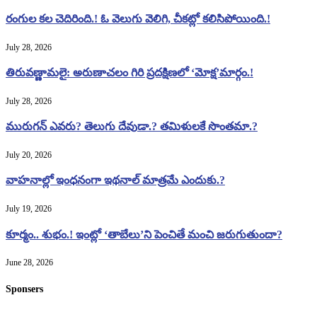
రంగుల కల చెదిరింది.! ఓ వెలుగు వెలిగి, చీకట్లో కలిసిపోయింది.!
July 28, 2026
తిరువణ్ణామలై: అరుణాచలం గిరి ప్రదక్షిణలో ‘మోక్ష’మార్గం.!
July 28, 2026
మురుగన్ ఎవరు? తెలుగు దేవుడా.? తమిళులకే సొంతమా.?
July 20, 2026
వాహనాల్లో ఇంధనంగా ఇథనాల్ మాత్రమే ఎందుకు.?
July 19, 2026
కూర్మం.. శుభం.! ఇంట్లో ‘తాబేలు’ని పెంచితే మంచి జరుగుతుందా?
June 28, 2026
Sponsers