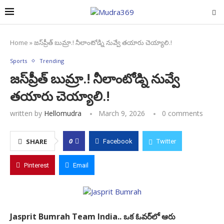
Home
»
జస్‌ప్రీత్ బుమ్రా.! నీలాంటోడ్ని నువ్వే తయారు చెయ్యాలి.!
Sports
Trending
జస్‌ప్రీత్ బుమ్రా.! నీలాంటోడ్ని నువ్వే
తయారు చెయ్యాలి.!
written by
Hellomudra
March 9, 2026
0 comments
0
SHARE
Facebook
Twitter
Pinterest
Email
Jasprit Bumrah Team India.. ఒక ఓవర్‌లో ఆరు