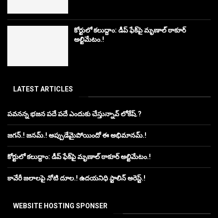
కోర్టులో కలుద్దాం: డీప్ ఫేక్‌పై మృణాల్ ఠాకూర్
అల్టిమేటం.!
LATEST ARTICLES
పవనన్న భజన పదే పదే ఎందుకు చేస్తున్నావ్ లోకేష్.?
జగన్.! జనమ్.! అప్పుడేమైపోయిందో ఈ అభిమానమ్.!
కోర్టులో కలుద్దాం: డీప్ ఫేక్‌పై మృణాల్ ఠాకూర్ అల్టిమేటం.!
కావేరీ జలాలపై నోటి దూల.! ఉదయనిధి స్టాలిన్ అరెస్ట్.!
WEBSITE HOSTING SPONSER