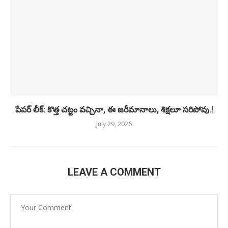
పేపర్ లీక్: కొత్త చట్టం వచ్చినా, ఈ జరీమానాలు, శిక్షలూ సరిపోవు.!
July 29, 2026
LEAVE A COMMENT