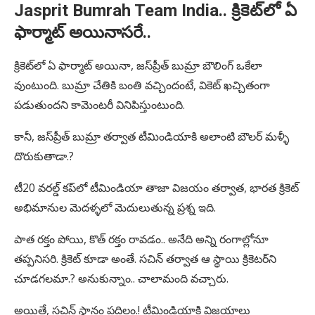
Jasprit Bumrah Team India
.. క్రికెట్‌లో ఏ
ఫార్మాట్ అయినాసరే..
క్రికెట్‌లో ఏ ఫార్మాట్ అయినా, జస్‌ప్రీత్ బుమ్రా బౌలింగ్ ఒకేలా
వుంటుంది. బుమ్రా చేతికి బంతి వచ్చిందంటే, వికెట్ ఖచ్చితంగా
పడుతుందని కామెంటరీ వినిపిస్తుంటుంది.
కానీ, జస్‌ప్రీత్ బుమ్రా తర్వాత టీమిండియాకి అలాంటి బౌలర్ మళ్ళీ
దొరుకుతాడా.?
టీ20 వరల్డ్ కప్‌లో టీమిండియా తాజా విజయం తర్వాత, భారత క్రికెట్
అభిమానుల మెదళ్ళలో మెదులుతున్న ప్రశ్న ఇది.
పాత రక్తం పోయి, కొత్ రక్తం రావడం.. అనేది అన్ని రంగాల్లోనూ
తప్పనిసరి. క్రికెట్ కూడా అంతే. సచిన్ తర్వాత ఆ స్థాయి క్రికెటర్‌ని
చూడగలమా.? అనుకున్నాం.. చాలామంది వచ్చారు.
అయితే, సచిన్ స్థానం పదిలం.! టీమిండియాకి విజయాలు