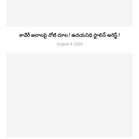
కావేరీ జలాలపై నోటి దూల.! ఉదయనిధి స్టాలిన్ అరెస్ట్.!
August 4, 2026