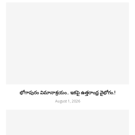
భోగాపురం విమానాశ్రయం.. ఇకపై ఉత్తరాంధ్ర వైభోగం.!
August 1, 2026