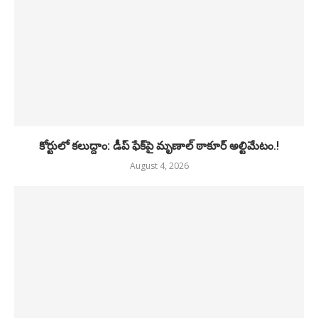
కోర్టులో కలుద్దాం: డీప్ ఫేక్‌పై మృణాల్ ఠాకూర్ అల్టిమేటం.!
August 4, 2026