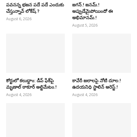
పవనన్న భజన పదే పదే ఎందుకు
జగన్.! జనమ్.!
చేస్తున్నావ్ లోకేష్.?
అప్పుడేమైపోయిందో ఈ
అభిమానమ్.!
August 6, 2026
August 5, 2026
కోర్టులో కలుద్దాం: డీప్ ఫేక్‌పై
కావేరీ జలాలపై నోటి దూల.!
మృణాల్ ఠాకూర్ అల్టిమేటం.!
ఉదయనిధి స్టాలిన్ అరెస్ట్.!
August 4, 2026
August 4, 2026