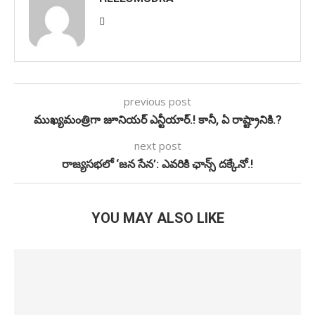
previous post
ముఖ్యమంత్రిగా జూనియర్ ఎన్టీయార్.! కానీ, ఏ రాష్ట్రానికి.?
next post
రాజ్యసభలో ‘జన సేన’: ఎవరికి ఛాన్స్ దక్కేనో.!
YOU MAY ALSO LIKE