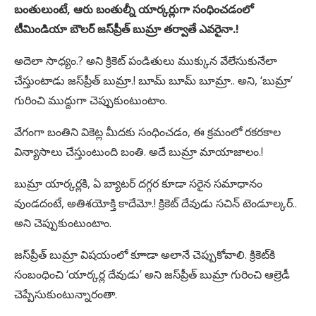
బంతులుంటే, ఆరు బంతుల్నీ యార్కర్లుగా సంధించడంలో
టీమిండియా బౌలర్ జస్‌ప్రీత్ బుమ్రా తర్వాతే ఎవరైనా.!
అదెలా సాధ్యం.? అని క్రికెట్ పండితులు ముక్కున వేలేసుకునేలా
చేస్తుంటాడు జస్‌ప్రీత్ బుమ్రా.! బూమ్ బూమ్ బూమ్రా.. అని, ‘బుమ్రా’
గురించి ముద్దుగా చెప్పుకుంటుంటాం.
వేగంగా బంతిని వికెట్ల మీదకు సంధించడం, ఈ క్రమంలో రకరకాల
విన్యాసాలు చేస్తుంటుంది బంతి. అదే బుమ్రా మాయాజాలం.!
బుమ్రా యార్కర్లకి, ఏ బ్యాటర్ దగ్గర కూడా సరైన సమాధానం
వుండదంటే, అతిశయోక్తి కాదేమో.! క్రికెట్ దేవుడు సచిన్ టెండూల్కర్..
అని చెప్పుకుంటుంటాం.
జస్‌ప్రీత్ బుమ్రా విషయంలో కూాడా అలానే చెప్పుకోవాలి. క్రికెట్‌కి
సంబంధించి ‘యార్కర్ల దేవుడు’ అని జస్‌ప్రీత్ బుమ్రా గురించి ఆల్రెడీ
చెప్పేసుకుంటున్నారంతా.