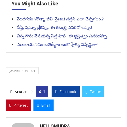
You Might Also Like
మొరగడం ‘వోడ్కా జీవి’ నైజం.! వద్దని ఎలా చెప్పగలం.?
దీప్తి, షన్నూ బ్రేకప్పు.. ఈ కక్కుర్తి ఎవరిదో చెప్పు.!
చిన్న గౌను వేసుకున్న పెద్ద పాప.. ఈ భ్రష్టత్వం ఎవరిదప్పా.!
ఎలుకాయ నమః బతికేద్దాం ఇంకొన్నేళ్ళు నిస్సిగ్గుగా.!
JASPRIT BUMRAH
0
SHARE
Facebook
Twitter
Pinterest
Email
HELLOMUDRA