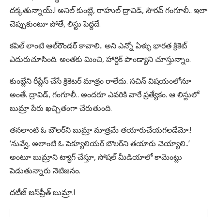
దక్కతున్నాయ్.! అనిల్ కుంబ్లే, రాహుల్ ద్రావిడ్, సౌరవ్ గంగూలీ.. ఇలా
చెప్పుకుంటూ పోతే, లిస్టు పెద్దదే.
కపిల్ లాంటి ఆల్‌రౌండర్ కావాలి.. అని ఎన్నో ఏళ్ళు భారత క్రికెట్
ఎదురుచూసింది. అంతకు మించి, హార్దిక్ పాండ్యాని చూస్తున్నాం.
కుంబ్లేని రీప్లేస్ చేసే క్రికెటర్ మాత్రం రాలేదు. సచిన్ విషయంలోనూ
అంతే. ద్రావిడ్, గంగూలీ.. అందరూ ఎవరికి వారే ప్రత్యేకం. ఆ లిస్టులో
బుమ్రా పేరు ఖచ్చితంగా చేరుతుంది.
తనలాంటి ఓ బౌలర్‌ని బుమ్రా మాత్రమే తయారుచేయగలడేమో.!
‘నువ్వే, అలాంటి ఓ పెక్యూలియర్ బౌలర్‌ని తయారు చెయ్యాలి..’
అంటూ బుమ్రాని ట్యాగ్ చేస్తూ, సోషల్ మీడియాలో కామెంట్లు
పెడుతున్నారు నెటిజనం.
దటీజ్ జస్‌ప్రీత్ బుమ్రా.!