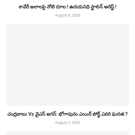
కావేరీ జలాలపై నోటి దూల.! ఉదయనిధి స్టాలిన్ అరెస్ట్.!
August 4, 2026
చంద్రబాబు Vs వైఎస్ జగన్: భోగాపురం ఎయిర్ పోర్ట్ ఎవరి ఘనత.?
August 3, 2026