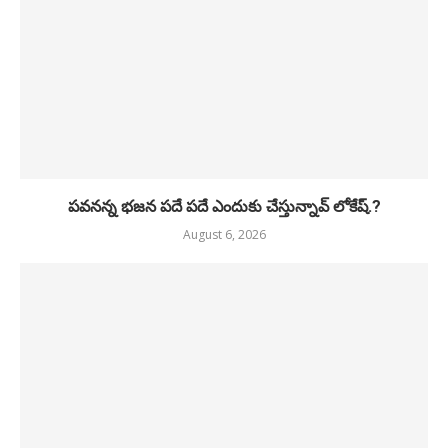
పవనన్న భజన పదే పదే ఎందుకు చేస్తున్నావ్ లోకేష్.?
August 6, 2026