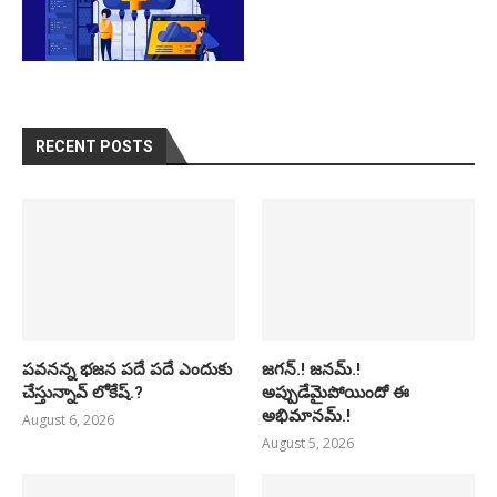
RECENT POSTS
పవనన్న భజన పదే పదే ఎందుకు
జగన్.! జనమ్.!
చేస్తున్నావ్ లోకేష్.?
అప్పుడేమైపోయిందో ఈ
అభిమానమ్.!
August 6, 2026
August 5, 2026