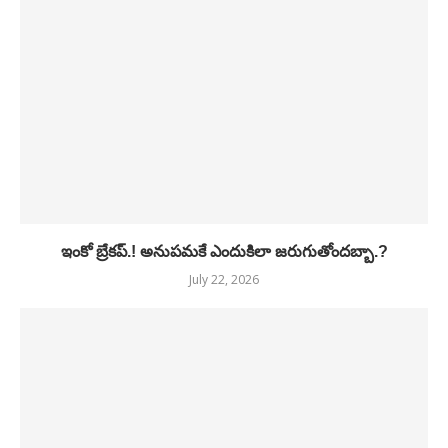
ఇంకో బ్రేకప్.! అనుపమకే ఎందుకిలా జరుగుతోందబ్బా.?
July 22, 2026