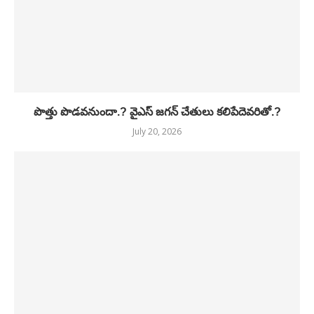
పొత్తు పొడవనుందా.? వైఎస్ జగన్ చేతులు కలిపేదెవరితో.?
July 20, 2026