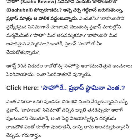
‘సాహో’ (Saaho Review) సినిమాని ఎందుకు ‘బాహుబలి’తో
(Baahubali) పోల్చకూడదు.? అన్న చర్చ గట్టిగానే జరుగుతున్నా,
ప్రభాస్‌ మాత్రం ఆ పోలిక వద్దంటున్నాడు.
ఎందుకని.? ‘బాహుబలి’ని
ప్రత్యేకమైన సినిమాగానే చూడాలని చెబుతున్న ప్రభాస్‌ మాటల్లోని
మర్మమేమిటి.? ‘సాహో’ మీద అపనమ్మకమా.? ‘బాహుబలి’ మీద
అపారమైన నమ్మకమా.? ఇంతకీ, ప్రభాస్‌ ‘సాహో’తో ఏం
చేయబోతున్నాడు?
ఆగస్ట్‌ 30న విడుదల కాబోతోన్న ‘సాహో’పై ఆకాశమంతెత్తున అంచనాలు
పెరిగిపోయాయ్‌.. ఇంకా పెరిగిపోతూనే వున్నాయ్‌.
Click Here:
‘సాహో’రే.. ప్రభాస్‌ స్టామినా ఎంత.?
ఎంత ఎదిగినా ఒదిగి వుండడం చిరంజీవి నుంచి నేర్చుకున్నానని చెప్పే
ప్రభాస్‌, ‘బాహుబలి’ సినిమాతో వచ్చిన ఖ్యాతి తనకెప్పుడూ అలాగే
వుంటుందని చెబుతూనే, అంత పెద్ద విజయాన్నిచ్చిన దర్శకుడు
రాజమౌళి ఎంతో కూల్‌గా వుంటాడనీ, దాన్ని తాను అలవర్చుకున్నాననీ
చెప్పడం గమనార్హం.