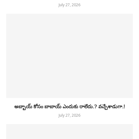
July 27, 2026
అబ్బాయ్ కోసం బాబాయ్ ఎందుకు రాలేదు.? వచ్చేశాడుగా.!
July 27, 2026