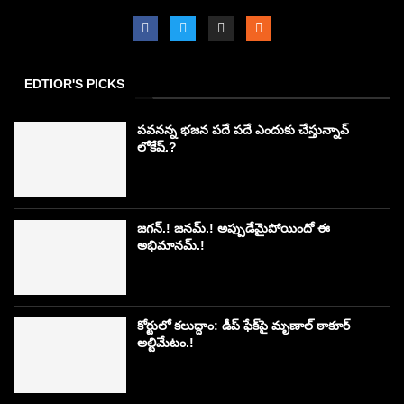
EDTIOR'S PICKS
పవనన్న భజన పదే పదే ఎందుకు చేస్తున్నావ్
లోకేష్.?
జగన్.! జనమ్.! అప్పుడేమైపోయిందో ఈ
అభిమానమ్.!
కోర్టులో కలుద్దాం: డీప్ ఫేక్‌పై మృణాల్ ఠాకూర్
అల్టిమేటం.!