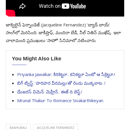
జాక్వెలైన్‌ ఫెర్నాండెజ్‌ (Jacqueline Fernandez) ‘బ్యాడ్‌ బాయ్‌’
సాంగ్‌లో మెరిసింది. జాకీష్రాఫ్‌, మందిరా బేడీ, నీల్‌ నితిన్‌ ముఖేష్‌.. ఇలా
చాలామంది ప్రముఖులు ‘సాహో’ సినిమాలో నటించారు.
You Might Also Like
Priyanka Jawalkar: కిరికెట్టూ.. కనికట్టూ ఏంటో ఆ సీక్రెట్టూ.!
బిగ్ ట్విస్ట్: ‘హరిహర వీరమల్లు’తో రెండు ముక్కలాట .!
డేంజరస్ విమెన్: మెహ్రీన్.. ఈజ్ ది బెస్ట్.!
Mrunal Thakur To Romance Sivakarthikeyan
BAAHUBALI
JACQUELINE FERNANDEZ