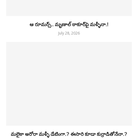
ఆ రూమర్స్.. మృణాల్ ఠాకూర్‌పై మళ్ళీనా.!
July 28, 2026
మలైకా అరోరా మళ్ళీ డేటింగా.? ఈసారి కూడా కుర్రాడితోనేనా.?