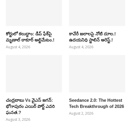
కోర్టులో కలుద్దాం: డీప్ ఫేక్‌పై
కావేరీ జలాలపై నోటి దూల.!
మృణాల్ ఠాకూర్ అల్టిమేటం.!
ఉదయనిధి స్టాలిన్ అరెస్ట్.!
August 4, 2026
August 4, 2026
చంద్రబాబు Vs వైఎస్ జగన్:
Seedance 2.0: The Hottest
భోగాపురం ఎయిర్ పోర్ట్ ఎవరి
Tech Breakthrough of 2026
ఘనత.?
August 2, 2026
August 3, 2026