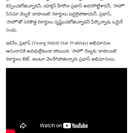
కన్పించబోతున్నాడనీ, యాక్షన్‌ హీరోగా ప్రభాస్‌ అదరగొట్టేశాడనీ, ‘సాహో’
సినిమా దెబ్బకి ‘బాహుబలి’ రికార్డులు బద్దలైపోతాయనీ, ప్రభాస్‌,
‘సాహో’తో సరికొత్త రికార్డులు సృష్టించబోతున్నాడనీ పేర్కొన్నాడు ఒమైర్‌
సంధు.
ఇకనేం, ప్రభాస్‌ (Young Rebel Star Prabhas) అభిమానుల
ఆనందానికి అవధుల్లేకుండా పోయింది. ‘సాహో’ దెబ్బకు ‘బాహుబలి’
రికార్డులు ఔట్‌.. అంటూ చెలరేగిపోతున్నారు ప్రభాస్‌ అభిమానులు.