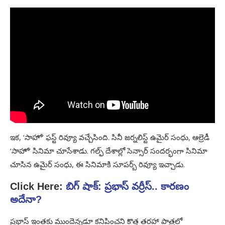
ఇక, ‘సాహో’ ఫస్ట్‌ రివ్యూ వచ్చేసింది. సినీ జర్నలిస్ట్‌ ఉమైర్‌ సంధు, ఆల్రెడీ
‘సాహో’ సినిమా చూసేశాడు. గల్ఫ్‌ దేశాల్లో సెన్సార్‌ సందర్భంగా సినిమా
చూసిన ఉమైర్‌ సంధు, ఈ సినిమాకి సూపర్బ్‌ రివ్యూ ఇచ్చాడు.
Click Here:
బిగ్‌ షాక్‌: ప్రభాస్‌ వర్రీస్.. కారణం
అదేనా?
ప్రభాస్‌ ఇంతకు ముందెన్నడూ కనిపించని కొత్త తరహా పాత్రలో