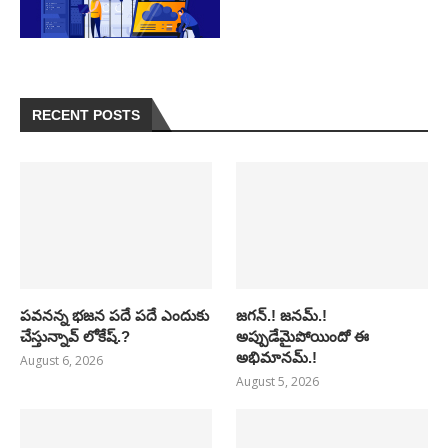
RECENT POSTS
పవనన్న భజన పదే పదే ఎందుకు
జగన్.! జనమ్.!
చేస్తున్నావ్ లోకేష్.?
అప్పుడేమైపోయిందో ఈ
అభిమానమ్.!
August 6, 2026
August 5, 2026