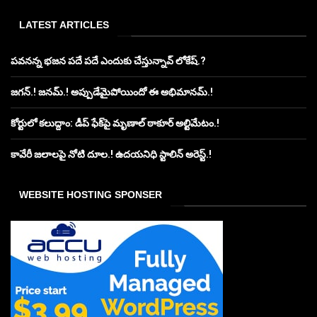
LATEST ARTICLES
పవనన్న భజన పదే పదే ఎందుకు చేస్తున్నావ్ లోకేష్.?
జగన్.! జనమ్.! అప్పుడేమైపోయిందో ఈ అభిమానమ్.!
కోర్టులో కలుద్దాం: డీప్ ఫేక్‌పై మృణాల్ ఠాకూర్ అల్టిమేటం.!
కావేరీ జలాలపై నోటి దూల.! ఉదయనిధి స్టాలిన్ అరెస్ట్.!
WEBSITE HOSTING SPONSER