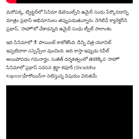
మరోపక్క, ట్విట్టర్‌లో సినిమా డిటెయిల్స్‌ని ఉమైర్‌ సంధు పేర్కొనడాన్ని
మాత్రం ప్రభాస్‌ అభిమానులు తప్పుపడుతున్నారు. నెగెటివ్‌ క్యారెక్టర్‌ని
ప్రభాస్‌, ‘సాహో’లో చేశాడన్నది ఉమైర్‌ సంధు ట్వీట్‌ సారాంశం.
ఇది సినిమాలో ‘కీ’ పాయింట్‌ కాబోతోంది. దీన్ని చిత్ర యూనిట్‌
ఇప్పటిదాకా సస్పెన్స్‌గా వుంచింది. అది కాస్తా ఇప్పుడు రివీల్‌
అయిపోవడం గమనార్హం. సుజీత్‌ దర్శకత్వంలో తెరకెక్కిన ‘సాహో’
సినిమాలో ప్రభాస్‌ సరసన శ్రద్ధా కపూర్‌ (Shraddha
Kapoor)హీరోయిన్‌గా నటిస్తున్న విషయం విదితమే.