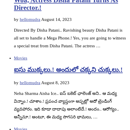
Woa, Actress Disha Patani Turns As
Director.!
by
hellomudra
August 14, 2023
Directed By Disha Patani.. Ravishing beauty Disha Patani is
all set to handle a Mega Phone.! Yes, you are going to witness
a special treat from Disha Patani. The actress …
Movies
ఐసు ముక్కలు.! అందులో చక్కని చుక్కలు.!
by
hellomudra
August 8, 2023
Neha Sharma Aisha Ice.. ఐస్ బకెట్ ఛాలెంజ్ అని.. ఆ మధ్య
విన్నాం.! చూశాం.! ప్రపంచ వ్యాప్తంగా అప్పట్లో అదో ట్రెండింగ్
వ్యవహారం. ఇది కూడా దాదాపు అలాంటిదే.! అందం.. ఆరోగ్యం..
అన్నీనూ.! అంటూ, ఈ మధ్య సొగసరి భామలు, …
Movies