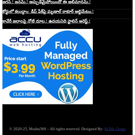
జగన్.! జనమ్.! అప్పుడేమైపోయిందో ఈ అభిమానమ్.!
కోర్టులో కలుద్దాం: డీప్ ఫేక్‌పై మృణాల్ ఠాకూర్ అల్టిమేటం.!
కావేరీ జలాలపై నోటి దూల.! ఉదయనిధి స్టాలిన్ అరెస్ట్.!
Website Hosting Sponser
© 2020-25, Mudra369 – All rights reserved. Designed By:
KiTek Group