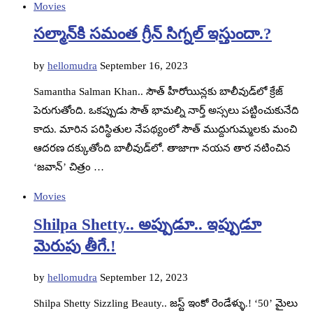
Movies
సల్మాన్‌కి సమంత గ్రీన్ సిగ్నల్ ఇస్తుందా.?
by
hellomudra
September 16, 2023
Samantha Salman Khan.. సౌత్ హీరోయిన్లకు బాలీవుడ్‌లో క్రేజ్
పెరుగుతోంది. ఒకప్పుడు సౌత్ భామల్ని నార్త్ అస్సలు పట్టించుకునేది
కాదు. మారిన పరిస్థితుల నేపథ్యంలో సౌత్ ముద్దుగుమ్మలకు మంచి
ఆదరణ దక్కుతోంది బాలీవుడ్‌లో. తాజాగా నయన తార నటించిన
‘జవాన్’ చిత్రం …
Movies
Shilpa Shetty.. అప్పుడూ.. ఇప్పుడూ
మెరుపు తీగే.!
by
hellomudra
September 12, 2023
Shilpa Shetty Sizzling Beauty.. జస్ట్ ఇంకో రెండేళ్ళు.! ‘50’ మైలు