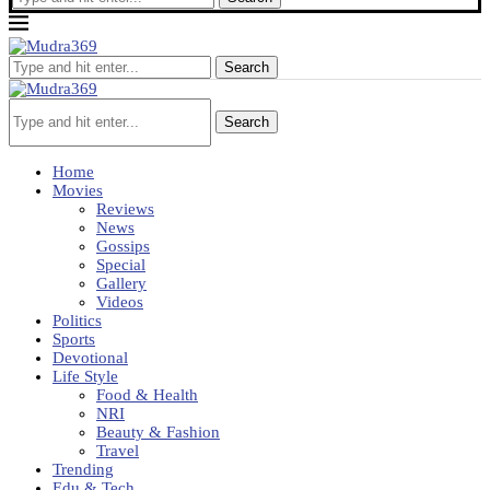
Search
Search
Home
Movies
Reviews
News
Gossips
Special
Gallery
Videos
Politics
Sports
Devotional
Life Style
Food & Health
NRI
Beauty & Fashion
Travel
Trending
Edu & Tech