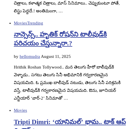
చిత్రాలు, కళాత్మక చిత్రాలు, మాస్ సినిమాలు.. చెప్పుకుంటూ పోతే,
లిస్టు పెద్దదే.! అంతిమంగా, …
Movies
Trending
నాన్సెన్స్.. హృతిక్ రోషన్‌ని టాలీవుడ్‌కి
పరిచయం చేస్తున్నారా.?
by
hellomudra
August 11, 2025
Hrithik Roshan Tollywood.. మన తెలుగు హీరో బాలీవుడ్‌కి
వెళ్ళాడు.. సగటు తెలుగు సినీ అభిమానికి గర్వకారణమైన
విషయమిది. ఓ ప్రముఖ బాలీవుడ్ నటుడు, తెలుగు సినీ పరిశ్రమకి
వస్తే, టాలీవుడ్‌కి గర్వకారణమైన విషయమది. ఔను, జూనియర్
ఎన్టీయార్ ‘వార్-2’ సినిమాతో …
Movies
Tripti Dimri: ‘యానిమల్’ భామ.. టాక్ ఆప్