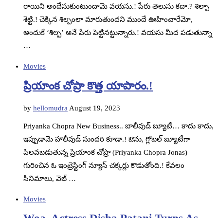
రాయిని అందేసుకుంటుందామె వయసు.! పేరు తెలుసు కదా.? శిల్పా
శెట్టి.! చెక్కిన శిల్పంలా మారుతుందని ముందే ఊహించారేమో,
అందుకే ‘శిల్ప’ అనే పేరు పెట్టినట్టున్నారు.! వయసు మీద పడుతున్నా
…
Movies
ప్రియాంక చోప్రా కొత్త యాపారం.!
by
hellomudra
August 19, 2023
Priyanka Chopra New Business.. బాలీవుడ్ బ్యూటీ… కాదు కాదు,
ఇప్పుడామె హాలీవుడ్ సుందరి కూడా.! ఔను, గ్లోబల్ బ్యూటీగా
పిలవబడుతున్న ప్రియాంక చోప్రా (Priyanka Chopra Jonas)
గురించిన ఓ ఇంట్రెస్టింగ్ న్యూస్ చక్కర్లు కొడుతోంది.! కేవలం
సినిమాలు, వెబ్ …
Movies