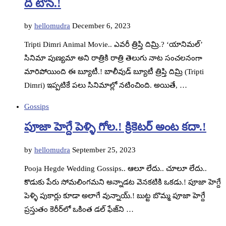
ది టౌన్.!
by
hellomudra
December 6, 2023
Tripti Dimri Animal Movie.. ఎవరీ త్రిప్తి దిమ్రి.? ‘యానిమల్’
సినిమా పుణ్యమా అని రాత్రికి రాత్రి తెలుగు నాట సంచలనంగా
మారిపోయింది ఈ బ్యూటీ.! బాలీవుడ్ బ్యూటీ త్రిప్తి దిమ్రి (Tripti
Dimri) ఇప్పటికే పలు సినిమాల్లో నటించింది. అయితే, …
Gossips
పూజా హెగ్దే పెళ్ళి గోల.! క్రికెటర్ అంట కదా.!
by
hellomudra
September 25, 2023
Pooja Hegde Wedding Gossips.. ఆలూ లేదు.. చూలూ లేదు..
కొడుకు పేరు సోమలింగమని అన్నాడట వెనకటికి ఒకడు.! పూజా హెగ్దే
పెళ్ళి పుకార్లు కూడా అలాగే వున్నాయ్.! బుట్ట బొమ్మ పూజా హెగ్దే
ప్రస్తుతం కెరీర్‌లో ఒకింత డల్ ఫేజ్‌ని …