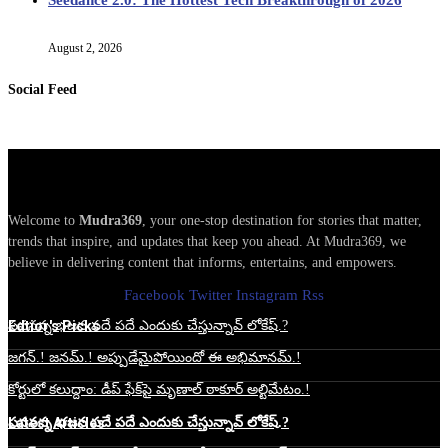
August 2, 2026
Social Feed
Welcome to
Mudra369
, your one-stop destination for stories that matter,
trends that inspire, and updates that keep you ahead. At Mudra369, we
believe in delivering content that informs, entertains, and empowers.
Facebook
Twitter
Instagram
Rss
Edtior's Picks
పవనన్న భజన పదే పదే ఎందుకు చేస్తున్నావ్ లోకేష్.?
జగన్.! జనమ్.! అప్పుడేమైపోయిందో ఈ అభిమానమ్.!
కోర్టులో కలుద్దాం: డీప్ ఫేక్‌పై మృణాల్ ఠాకూర్ అల్టిమేటం.!
Latest Articles
పవనన్న భజన పదే పదే ఎందుకు చేస్తున్నావ్ లోకేష్.?