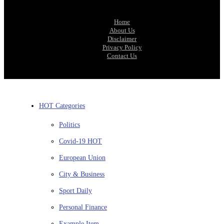
Home
About Us
Disclaimer
Privacy Policy
Contact Us
HOT Categories
Politics
Covid-19
HOT
European Union
City & Business
Sport
Daily
Personal Finance
Example Item