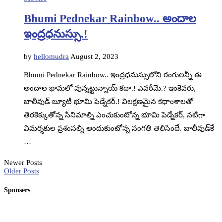
Bhumi Pednekar Rainbow.. అందాల
ఇంద్రధనుస్సు.!
by
hellomudra
August 2, 2023
Bhumi Pednekar Rainbow.. ఇంద్రధనుస్సులోని రంగులన్నీ ఈ
అందాల భామలో వున్నట్టున్నాయ్ కదా.! ఎవరీమె.? ఇంకెవరు,
బాలీవుడ్ బ్యూటీ భూమి పెడ్నేకర్.! విలక్షణమైన కథాంశాలతో
తెరకెక్కుతోన్న సినిమాల్ని ఎంచుకుంటోన్న భూమి పెడ్నేకర్, నటిగా
విమర్శకుల ప్రశంసల్ని అందుకుంటోన్న సంగతి తెలిసిందే. బాలీవుడ్‌కే
…
Newer Posts
Older Posts
Sponsers