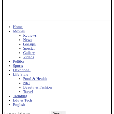
Home
Movies
Reviews
News
Gossips
Special
Gallery
Videos
Politics
Sports
Devotional
Life Style
Food & Health
NRI
Beauty & Fashion
Travel
Trending
Edu & Tech
English
Search