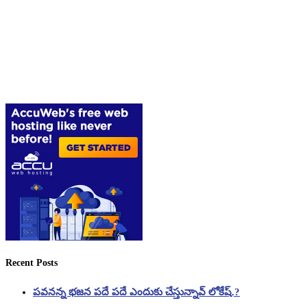
Recent Posts
పవనన్న భజన పదే పదే ఎందుకు చేస్తున్నావ్ లోకేష్.?