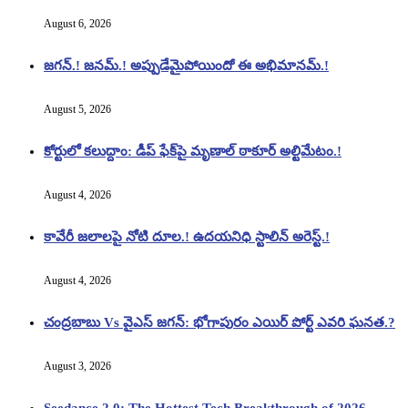
August 6, 2026
జగన్.! జనమ్.! అప్పుడేమైపోయిందో ఈ అభిమానమ్.!
August 5, 2026
కోర్టులో కలుద్దాం: డీప్ ఫేక్‌పై మృణాల్ ఠాకూర్ అల్టిమేటం.!
August 4, 2026
కావేరీ జలాలపై నోటి దూల.! ఉదయనిధి స్టాలిన్ అరెస్ట్.!
August 4, 2026
చంద్రబాబు Vs వైఎస్ జగన్: భోగాపురం ఎయిర్ పోర్ట్ ఎవరి ఘనత.?
August 3, 2026
Seedance 2.0: The Hottest Tech Breakthrough of 2026