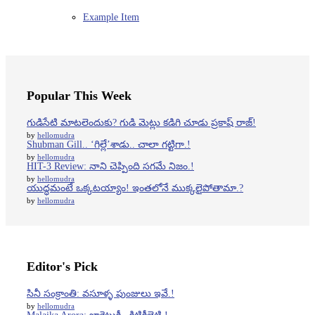
Example Item
Popular This Week
గుడిసేటి మాటలెందుకు? గుడి మెట్లు కడిగి చూడు ప్రకాష్ రాజ్!
by
hellomudra
Shubman Gill.. ‘గిల్లే’శాడు.. చాలా గట్టిగా.!
by
hellomudra
HIT-3 Review: నాని చెప్పింది సగమే నిజం.!
by
hellomudra
యుద్ధమంటే ఒక్కటయ్యాం! ఇంతలోనే ముక్కలైపోతామా.?
by
hellomudra
Editor's Pick
సినీ సంక్రాంతి: వసూళ్ళ పుంజులు ఇవే.!
by
hellomudra