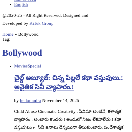
English
@2020-25 - All Right Reserved. Designed and
Developed by
KiTek Group
Home
»
Bollywood
Tag:
Bollywood
Movies
Special
చైల్డ్ అబ్యూజ్: చిన్న పిల్లలే కథా వస్తువులు.!
అనైతిక సినీ వ్యాపారం.!
by
hellomudra
November 14, 2025
Child Abuse Cinematic Creativity.. సినిమా అంటేనే, కళాత్మక
వ్యాపారం.. అంటారు కొందరు.! అందులో నిజం లేకపోలేదు.! కథా
వస్తువులుగా, సినీ జనాలు దేన్నయినా తీసుకుంటారు. సందేశాత్మక