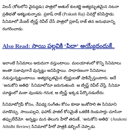
విలన్ (కోటలోని వైద్యుడు) పాత్రలో అతుల్ కులకర్ణి అత్యద్భుతమైన నటనా
ప్రతిభతో ఆకట్టుకున్నాడు. ప్రకాష్ రాజ్ (Prakash Raj) చివర్లో కనిపిస్తాడు.
సినిమాలో మేజర్ ట్విస్ట్ రివీల్ చేసే పాత్రలో ప్రకాష్ రాజ్ తన అనుభవాన్ని
రంగరించాడు.
Also Read: సాయి పల్లవికి ‘ఫిదా’ అయ్యేదందుకే..
ఇలాంటి సినిమాలు అరుదుగా వస్తుంటాయి. మలయాళంలో కొన్ని సినిమాలు
అంతా సజావుగానే వున్నట్టు అనిపిస్తాయి. సాధారణంగా సినిమాలు
నడుస్తున్నట్టుంటాయి. అత్యద్భుతమైన ట్విస్టులతో షాకిచ్చేస్తుంటారు. అదే
‘అనుకోని అతిథి’ సినిమాలోనూ జరుగుతుంది. ఆ ట్విస్ట్ రివీల్ చేస్తే, సినిమా
చూడ్డంలో మజా వుండదు గనుక, ఆ ట్విస్ట్ ఇక్కడ పేర్కొనడంలేదు.
సినిమాటోగ్రఫీ కోసం, నేపథ్య సంగీతం కోసం కూడా ఇంకోసారి ఈ సినిమాని
చూడొచ్చు. సాయిపల్లవి, ఫహాద్ ఫాజిల్ కోసమైతే ఒకటికి రెండుసార్లు చూసినా
తప్పులేదేమో. అన్నట్టు మన తెలుగు హీరో తరుణ్, ‘అనుకోని అతిథి’ (Anukoni
Athidhi Review) సినిమాలో హీరో పాత్రకి డబ్బింగ్ చెప్పాడు.