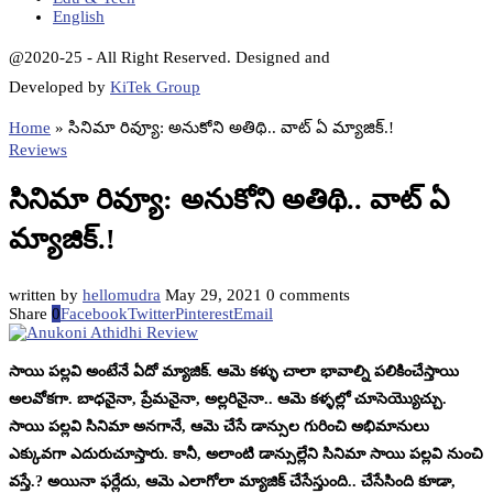
English
@2020-25 - All Right Reserved. Designed and
Developed by
KiTek Group
Home
»
సినిమా రివ్యూ: అనుకోని అతిథి.. వాట్ ఏ మ్యాజిక్.!
Reviews
సినిమా రివ్యూ: అనుకోని అతిథి.. వాట్ ఏ
మ్యాజిక్.!
written by
hellomudra
May 29, 2021
0 comments
Share
0
Facebook
Twitter
Pinterest
Email
సాయి పల్లవి అంటేనే ఏదో మ్యాజిక్. ఆమె కళ్ళు చాలా భావాల్ని పలికించేస్తాయి
అలవోకగా. బాధనైనా, ప్రేమనైనా, అల్లరినైనా.. ఆమె కళ్ళల్లో చూసెయ్యొచ్చు.
సాయి పల్లవి సినిమా అనగానే, ఆమె చేసే డాన్సుల గురించి అభిమానులు
ఎక్కువగా ఎదురుచూస్తారు. కానీ, అలాంటి డాన్సుల్లేని సినిమా సాయి పల్లవి నుంచి
వస్తే.? అయినా ఫర్లేదు, ఆమె ఎలాగోలా మ్యాజిక్ చేసేస్తుంది.. చేసేసింది కూడా,