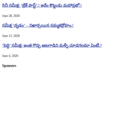
సినీ సమీక్ష: ‘బ్రేక్ ఫాస్ట్’.! ఇదేం కొట్టుడు మహాప్రభో.!
June 28, 2026
సమీక్ష ‘దృఢం’ – నిఖార్సయిన నమ్మకద్రోహం.!
June 13, 2026
‘పెద్ది’ సమీక్ష: ఇంత గొప్ప ఆటగాడిని మళ్ళీ చూడగలమా ఏంటీ.?
June 4, 2026
Sponsers