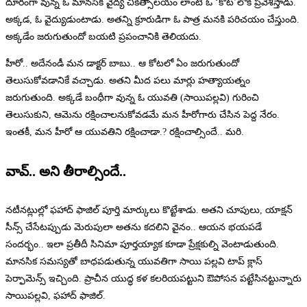
దూరంగా వున్న ఓ మానసిక వైద్య చికిత్సాలయం లాంటి ఓ ‘కోట’లోకి ప్రవేశిస్తాడు.
అక్కడ, ఓ వైద్యుడుంటాడు. అతన్ని క్రూరుడిగా ఓ పాత్ర మనకి పరిచయం చేస్తుంది.
అక్కడేం జరుగుతుందో బయటి ప్రపంచానికి తెలియదు.
హీరో.. అదేనండీ మన డాక్టర్ బాబు.. ఆ కోటలో ఏం జరుగుతుందో
తెలుసుకోవడానికే వచ్చాడు. అతని మీద పలు మార్లు హత్యాయత్నం
జరుగుతుంది. అక్కడే బంధీగా వున్న ఓ యువతి (సాయిపల్లవి) గురించి
తెలుసుకుని, ఆమెను రక్షించాలనుకోవడమే మన హీరోగారు చేసిన పెద్ద నేరం.
ఇంతకీ, మన హీరో ఆ యువతిని రక్షించాడా.? రక్షించాల్సిందే.. మరి.
వావ్.. అని తీరాల్సిందే..
నటీనట్లుల్లో ఫహాద్ ఫాజిల్ పూర్తి మార్కులు కొట్టేశాడు. అతని చూపులు, యాక్షన్
సీన్స్ చేసేటప్పుడు మెరుపులా అతను కదలిని వైనం.. ఆయన భయపడే
సందర్భం.. ఇలా ప్రతీదీ సినిమా పూర్తయ్యాక కూడా ప్రేక్షకుల్ని వెంటాడుతుంది.
మానసిక సమస్యతో బాధపడుతున్న యువతిగా సాయి పల్లవి టాప్ క్లాస్
పెర్ఫామెన్స్ ఇచ్చింది. ప్రాచీన యుద్ధ కళ కలరియపట్టుని ఔపోసన పట్టేసినట్టున్నారు
సాయిపల్లవి, ఫహాద్ ఫాజిల్.