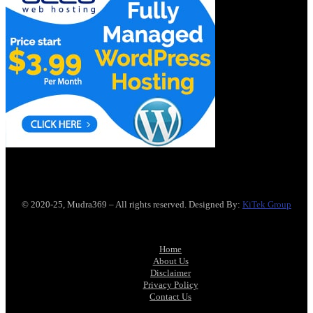
© 2020-25, Mudra369 – All rights reserved. Designed By:
KiTek Group
Home
About Us
Disclaimer
Privacy Policy
Contact Us