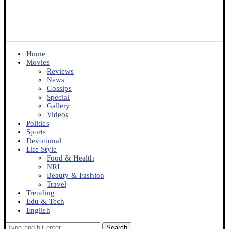
Home
Movies
Reviews
News
Gossips
Special
Gallery
Videos
Politics
Sports
Devotional
Life Style
Food & Health
NRI
Beauty & Fashion
Travel
Trending
Edu & Tech
English
Search