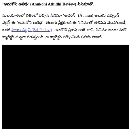
‘అనుకోని అతిథి’ (Anukoni Athidhi Review) సినిమాతో.
మలయాళంలో గతంలో వచ్చిన సినిమా ‘అథిరన్’ (Athiran) తెలుగు డబ్బింగ్
వెర్షన్ ఈ ‘అనుకోని అతిథి’. తెలుగు ప్రేక్షకులకి ఈ సినిమాలో తెలిసిన మొహాలంటే,
ఒకటి
సాయి పల్లవి (Sai Pallavi)
.. ఇంకోటి ప్రకాష్ రాజ్. కానీ, సినిమా అంతా మరో
క్యారెక్టర్ చుట్టూ నడుస్తుంది. ఆ క్యారెక్టర్ పోషించింది ఫహాద్ ఫాజిల్.