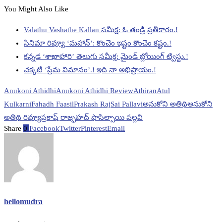
You Might Also Like
Valathu Vashathe Kallan సమీక్ష: ఓ తండ్రి ప్రతీకారం.!
సినిమా రివ్యూ ‘మహాన్’: కొంచెం ఇష్టం కొంచెం కష్టం.!
కన్నడ ‘శాఖాహారి’ తెలుగు సమీక్ష: మైండ్ బ్లోయింగ్ ట్విస్టు.!
చక్కటి ‘ప్రేమ విమానం’.! ఇది నా అభిప్రాయం.!
Anukoni Athidhi
Anukoni Athidhi Review
Athiran
Atul
Kulkarni
Fahadh Faasil
Prakash Raj
Sai Pallavi
అనుకోని అతిథి
అనుకోని
అతిథి రివ్యూ
ప్రకాష్ రాజ్
ఫహద్ ఫాసిల్
సాయి పల్లవి
Share
0
Facebook
Twitter
Pinterest
Email
hellomudra