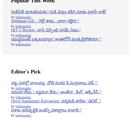
Popular This Week
గుడిసేటి మాటలెందుకు? గుడి మెట్లు కడిగి చూడు ప్రకాష్ రాజ్!
by
hellomudra
Shubman Gill.. ‘గిల్లే’శాడు.. చాలా గట్టిగా.!
by
hellomudra
HIT-3 Review: నాని చెప్పింది సగమే నిజం.!
by
hellomudra
యుద్ధమంటే ఒక్కటయ్యాం! ఇంతలోనే ముక్కలైపోతామా.?
by
hellomudra
Editor's Pick
చట్ట సభల్లో బాలయ్య ‘నోటి దురద’కి చంద్రబాబు చెక్.!?
by
hellomudra
పరువూ లేదు.! నష్టమూ లేదు.! అంతేనా ‘కింగ్’ అక్కినేనీ.?
by
hellomudra
Devil Nandamuri Kalyanram: దర్శకుడి పాలిట ‘డెవిల్’.!
by
hellomudra
విశాఖ అభివృద్ధికి ఇంకెన్ని దశాబ్దాలు కావాలి.?
by
hellomudra