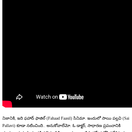
నిజానికి, ఇది ఫహాద్ ఫాజిల్ (Fahaad Faasil) సినిమా. ఇందులో సాయి పల్లవి (Sai
Pallavi) కూడా నటించింది.. అనుకోవాలేమో. ఓ డాక్టర్, సాధారణ ప్రపంచానికి