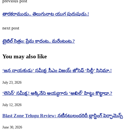
previous post
తారకరాముడు.. తెలుగునాట యుగ పురుషుడు.!
next post
టైటిల్ సిత్రం: ప్రేమ కాదంట.. మరేంటంట.?
You may also like
‘జన నాయకుడు’ సమీక్ష: సీఎం విజయ్ జోసెఫ్ ‘సిల్లీ’ సినిమా.!
July 23, 2026
‘లెనిన్’ సమీక్ష.! అక్కినేని అయ్యగారు ‘అఖిల్’ హిట్టు కొట్టాడా.?
July 12, 2026
Blast Zone Telugu Review: నటీనటులందరిదీ బ్లాస్టింగ్ పెర్ఫామెన్స్
June 30, 2026