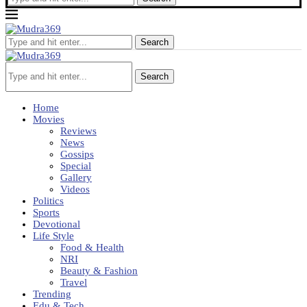
Search
Search
Home
Movies
Reviews
News
Gossips
Special
Gallery
Videos
Politics
Sports
Devotional
Life Style
Food & Health
NRI
Beauty & Fashion
Travel
Trending
Edu & Tech