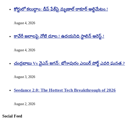
కోర్టులో కలుద్దాం: డీప్ ఫేక్‌పై మృణాల్ ఠాకూర్ అల్టిమేటం.!
August 4, 2026
కావేరీ జలాలపై నోటి దూల.! ఉదయనిధి స్టాలిన్ అరెస్ట్.!
August 4, 2026
చంద్రబాబు Vs వైఎస్ జగన్: భోగాపురం ఎయిర్ పోర్ట్ ఎవరి ఘనత.?
August 3, 2026
Seedance 2.0: The Hottest Tech Breakthrough of 2026
August 2, 2026
Social Feed