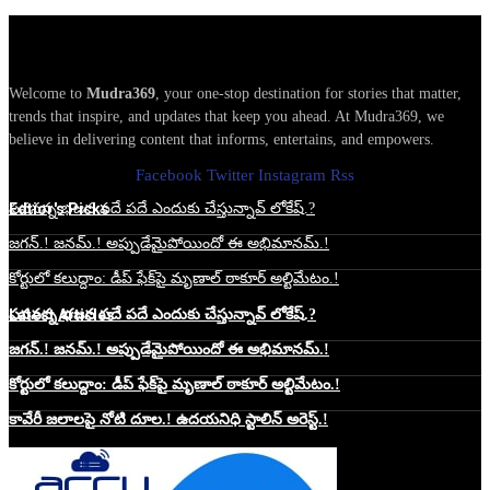
Welcome to
Mudra369
, your one-stop destination for stories that matter,
trends that inspire, and updates that keep you ahead. At Mudra369, we
believe in delivering content that informs, entertains, and empowers.
Facebook
Twitter
Instagram
Rss
Edtior's Picks
పవనన్న భజన పదే పదే ఎందుకు చేస్తున్నావ్ లోకేష్.?
జగన్.! జనమ్.! అప్పుడేమైపోయిందో ఈ అభిమానమ్.!
కోర్టులో కలుద్దాం: డీప్ ఫేక్‌పై మృణాల్ ఠాకూర్ అల్టిమేటం.!
Latest Articles
పవనన్న భజన పదే పదే ఎందుకు చేస్తున్నావ్ లోకేష్.?
జగన్.! జనమ్.! అప్పుడేమైపోయిందో ఈ అభిమానమ్.!
కోర్టులో కలుద్దాం: డీప్ ఫేక్‌పై మృణాల్ ఠాకూర్ అల్టిమేటం.!
కావేరీ జలాలపై నోటి దూల.! ఉదయనిధి స్టాలిన్ అరెస్ట్.!
Website Hosting Sponser