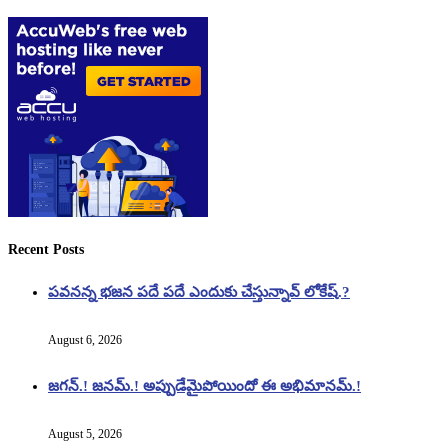
Recent Posts
పవనన్న భజన పదే పదే ఎందుకు చేస్తున్నావ్ లోకేష్.?
August 6, 2026
జగన్.! జనమ్.! అప్పుడేమైపోయిందో ఈ అభిమానమ్.!
August 5, 2026