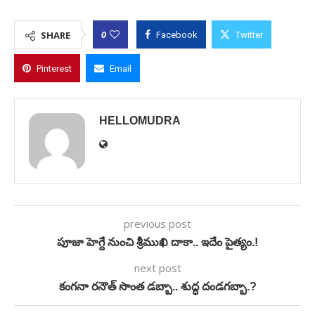
0
SHARE
Facebook
Twitter
Pinterest
Email
HELLOMUDRA
previous post
పూజా హెగ్దే నుంచి శ్రీముఖి దాకా.. ఇదేం పైత్యం.!
next post
కంగనా రనౌత్ సొంత డబ్బా.. శుద్ధ దండగబ్బా.?