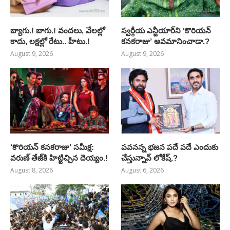
బ్యాగు.! బాగు.! వందలు, వేలల్లో
స్వర్గీయ ఎన్టీయార్‌ని ‘కొరియన్
కాదు, లక్షల్లో రేటు.. హీటు.!
కనకరాజు’ అవమానించాడా.?
August 9, 2026
August 9, 2026
‘కొరియన్ కనకరాజు’ సమీక్ష:
పవనన్న భజన పదే పదే ఎందుకు
వరుణ్ తేజ్‌కి హిట్టిచ్చిన దెయ్యం.!
చేస్తున్నావ్ లోకేష్.?
August 8, 2026
August 6, 2026