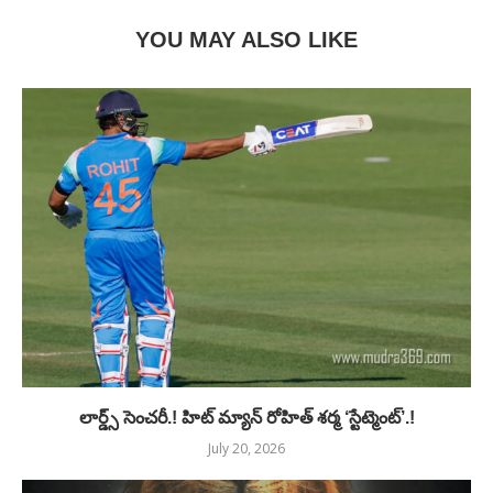
YOU MAY ALSO LIKE
లార్డ్స్ సెంచరీ.! హిట్ మ్యాన్ రోహిత్ శర్మ ‘స్టేట్మెంట్’.!
July 20, 2026