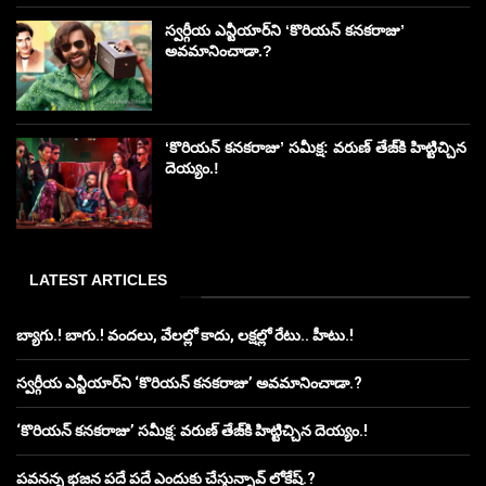
స్వర్గీయ ఎన్టీయార్‌ని ‘కొరియన్ కనకరాజు’
అవమానించాడా.?
‘కొరియన్ కనకరాజు’ సమీక్ష: వరుణ్ తేజ్‌కి హిట్టిచ్చిన
దెయ్యం.!
LATEST ARTICLES
బ్యాగు.! బాగు.! వందలు, వేలల్లో కాదు, లక్షల్లో రేటు.. హీటు.!
స్వర్గీయ ఎన్టీయార్‌ని ‘కొరియన్ కనకరాజు’ అవమానించాడా.?
‘కొరియన్ కనకరాజు’ సమీక్ష: వరుణ్ తేజ్‌కి హిట్టిచ్చిన దెయ్యం.!
పవనన్న భజన పదే పదే ఎందుకు చేస్తున్నావ్ లోకేష్.?