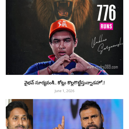
వైభవ్ సూర్యవంశీ.. కోట్లు కొల్లగొట్టేస్తున్నాడహో.!
June 1, 2026