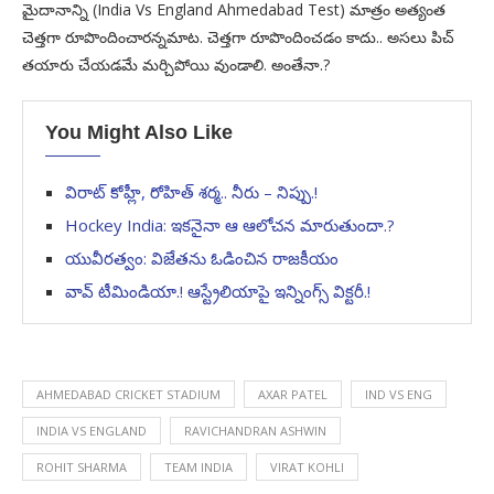
మైదానాన్ని (India Vs England Ahmedabad Test) మాత్రం అత్యంత
చెత్తగా రూపొందించారన్నమాట. చెత్తగా రూపొందించడం కాదు.. అసలు పిచ్
తయారు చేయడమే మర్చిపోయి వుండాలి. అంతేనా.?
You Might Also Like
విరాట్ కోహ్లీ, రోహిత్ శర్మ.. నీరు – నిప్పు.!
Hockey India: ఇకనైనా ఆ ఆలోచన మారుతుందా.?
యువీరత్వం: విజేతను ఓడించిన రాజకీయం
వావ్ టీమిండియా.! ఆస్ట్రేలియాపై ఇన్నింగ్స్ విక్టరీ.!
AHMEDABAD CRICKET STADIUM
AXAR PATEL
IND VS ENG
INDIA VS ENGLAND
RAVICHANDRAN ASHWIN
ROHIT SHARMA
TEAM INDIA
VIRAT KOHLI