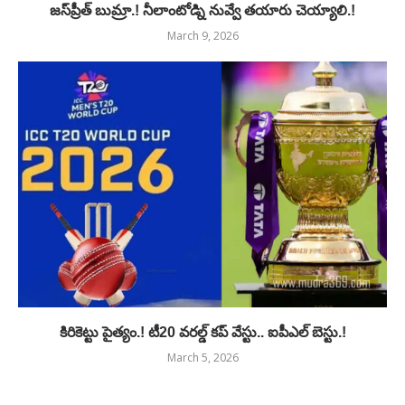
జస్‌ప్రీత్ బుమ్రా.! నీలాంటోడ్ని నువ్వే తయారు చెయ్యాలి.!
March 9, 2026
కిరికెట్టు పైత్యం.! టీ20 వరల్డ్ కప్ వేస్టు.. ఐపీఎల్ బెస్టు.!
March 5, 2026