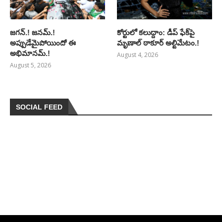
జగన్.! జనమ్.!
కోర్టులో కలుద్దాం: డీప్ ఫేక్‌పై
అప్పుడేమైపోయిందో ఈ
మృణాల్ ఠాకూర్ అల్టిమేటం.!
అభిమానమ్.!
August 4, 2026
August 5, 2026
SOCIAL FEED