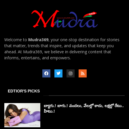
Welcome to
Mudra369
, your one-stop destination for stories
that matter, trends that inspire, and updates that keep you
ahead. At Mudra369, we believe in delivering content that
informs, entertains, and empowers.
EDTIOR'S PICKS
బ్యాగు.! బాగు.! వందలు, వేలల్లో కాదు, లక్షల్లో రేటు..
హీటు.!