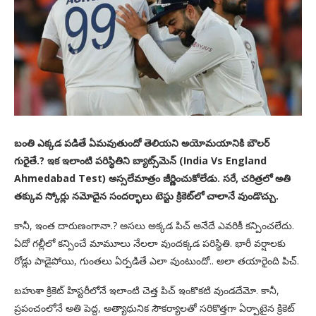
బంతి ఎక్కడ పడితే ఏమవుతుందో తెలియని అయోమయానికి బౌలర్
గురైతే.? ఇక ఇలాంటి పరిస్థితిని బ్యాట్స్‌మెన్ (India Vs England
Ahmedabad Test) అస్సలేమాత్రం జీర్ణించుకోలేడు. సరే, చరిత్రలో అతి
తక్కువ స్కోర్లు నమోదైన సందర్భాలు టెస్టు క్రికెట్‌లో చాలానే వుండొచ్చు.
కానీ, ఇంత దారుణంగానా.? అసలు అక్కడ పిచ్ అనేదే ఎవరికీ కన్పించలేదు.
ఏదో గల్లీలో కన్పించే మామూలు నేలలా వుందక్కడ పరిస్థితి. భారీ వర్షాలకు
రోడ్లు పాడైపోయి, గుంతలు ఏర్పడితే ఎలా వుంటుందో.. అలా తయారైంది పిచ్.
బహుశా క్రికెట్ హిస్టరీలోనే ఇలాంటి చెత్త పిచ్ ఇంకొకటి వుండదేమో. కానీ,
ప్రపంచంలోనే అతి పెద్ద, అత్యాధునిక సౌకర్యాలతో సరికొత్తగా ఏర్పాటైన క్రికెట్