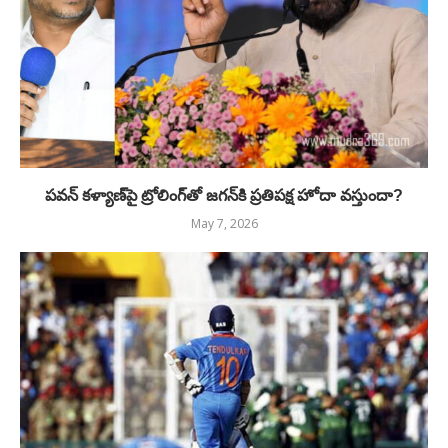
పవన్ కళ్యాణ్‌పై ట్రోలింగ్‌తో జగన్‌కి ప్రతిపక్ష హోదా వస్తుందా?
May 7, 2026