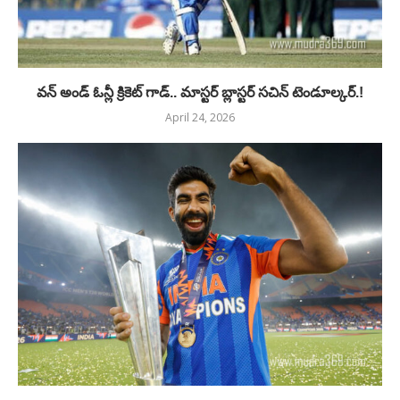
వన్ అండ్ ఓన్లీ క్రికెట్ గాడ్.. మాస్టర్ బ్లాస్టర్ సచిన్ టెండూల్కర్.!
April 24, 2026