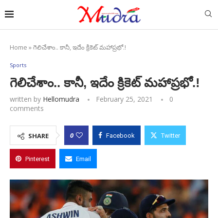
Home
»
గెలిచేశాం.. కానీ, ఇదేం క్రికెట్ మహాప్రభో.!
Sports
గెలిచేశాం.. కానీ, ఇదేం క్రికెట్ మహాప్రభో.!
written by
Hellomudra
February 25, 2021
0
comments
0
SHARE
Facebook
Twitter
Pinterest
Email