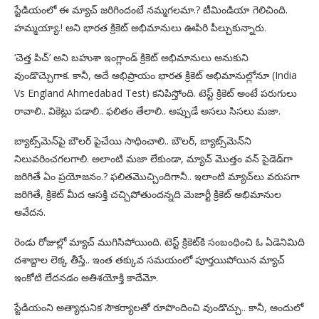
స్టేడియంలో ఈ మ్యాచ్ జరిగిందంటే నమ్మగలమా.? టీమిండియా గెలిచింది.
హమ్మయ్యా.! అని భారత క్రికెట్ అభిమానులు ఊపిరి పీల్చుకున్నారు.
‘చెత్త పిచ్’ అని బహుశా ఇంగ్లాండ్ క్రికెట్ అభిమానులు అనుకుని
వుండొచ్చెుగాక. కానీ, అదే అభిప్రాయం భారత క్రికెట్ అభిమానుల్లోనూ (India
Vs England Ahmedabad Test) కనిపిస్తోంది. టెస్ట్ క్రికెట్ అంటే పరుగులు
రావాలి.. వికెట్లు పడాలి.. ఫలితం తేలాలి.. అప్పుడే అసలు సిసలు మజా.
బ్యాట్స్‌మెన్‌పై బౌలర్ పైచేయి సాధించాలి.. బౌలర్, బ్యాట్స్‌మెన్‌ని
నిలువరించగలగాలి. అలాంటి మజా లేకుండా, మ్యాచ్ మొత్తం వన్ సైడెడ్‌గా
జరిగితే ఏం ప్రయోజనం.? ఫలితమొచ్చిందిగానీ.. ఇలాంటి మ్యాచ్‌లు వరుసగా
జరిగితే, క్రికెట్ మీద ఆసక్తి చచ్చిపోతుందన్నది మెజార్టీ క్రికెట్ అభిమానుల
ఆవేదన.
రెండు రోజుల్లో మ్యాచ్ ముగిసిపోయింది. టెస్ట్ క్రికెట్‌కి సంబంధించి ఓ ఏడెనిమిది
దశాబ్దాల లెక్క తీస్తే.. ఇంత తక్కువ సమయంలో పూర్తయిపోయిన మ్యాచ్
ఇంకోటి లేదనడం అతిశయోక్తి కాదేమో.
స్టేడియంని అత్యాధునిక సౌకర్యాలతో రూపొందించి వుండొచ్చు.. కానీ, అందులో