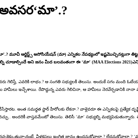
ామా అవసర‘మా’.?
? మూవీ ఆర్టిస్ట్స్ అసోసియేషన్ (మా) ఎన్నికల నేపథ్యంలో ఇష్టమొచ్చినట్లుగా తిట్
ల్ని చూడాల్సిందే అని జనం మీద బలవంతంగా ఈ ‘మా’ (MAA Elections 2021)ఎన్నిక
 ఎవరు గెలిస్తే, ఎవరికి లాభం.? ఆ సంగతి సభ్యులకీ తెలుసు. అందుకే సగం మంది ఓటేయ
ాలు హామీలు ఇచ్చేశాయి. రేపొద్దున్న ఎవరు గెలిచినా, ఆ హామీలు నెరవేర్చడానికి నానా ప
స్తారట. అంత సమర్ధత స్టార్ హీరోలకు లేకనా.? వాళ్లెవరూ ఈ ఎన్నికలపై ప్రత్యేక దృష్టి ప
లు కావచ్చు.. అందరికీ వాస్తవమేంటో తెలుసు. తెలిసీ ‘మా’ సభ్యుల్ని మభ్యపెడుతున్నారు.
్చకెక్కుతున్నారంటే, వీళ్లకసలు ఇంగిత జ్ఞానం ఉందనుకోవాలా.? లేదనుకోవాలా.? ‘మా’