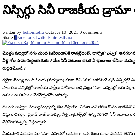
నిస్సిగ్గు సినీ రాజకీయ డ్ర
written by
hellomudra
October 10, 2021
0 comments
Share
0
Facebook
Twitter
Pinterest
Email
మొత్తం ఓటర్లలో సగం మంది ఓటేయడానికే రావట్లేదంటే, దాన్నొక ‘ఎన్నిక’ అనగల‘మా’.
వీళ్ల గోల సామాన్యులకెందుకు.? మేం సినీ నటులం కనుక ఏ ఛండాలం చేసినా మమ్మ
రుద్దడమేంటీ.?
గట్టిగా వెయ్యి మంది ఓటర్లు (సభ్యులు) కూడా లేని ‘మా’ అసోసియేషన్ ఎన్నికల్లో
సాధారణ ఎన్నికల్లో రాజకీయ పార్టీలు హామీలు ఇచ్చినట్లు ‘మా’ ఎన్నికల్లో ఇరు పక్ష
అసలు ఆ హామీలు నెరవేర్చడమే అసాధ్యం.
తెలుగు రాష్ర్టాల ముఖ్యమంత్రుల్ని దేబురిస్తారట. నిధుల సమీకరణ కోసం ఇంకేవేవో చేసే
విష్ణు కావచ్చు.. ప్రకాష్ రాజ్ కావచ్చు. వీళ్ల ప్యానెల్స్‌లో ఉన్న మిగతా సినీ జనా
వెర్రివెంగళప్పల్ని చేస్తున్నారు.
మీడియాకి ఎక్కడం వల్ల ‘మా’ ఎన్నికల్లో అదనంగా ఒక్క ఓటు కూడా పడదని తెలిసి రచ