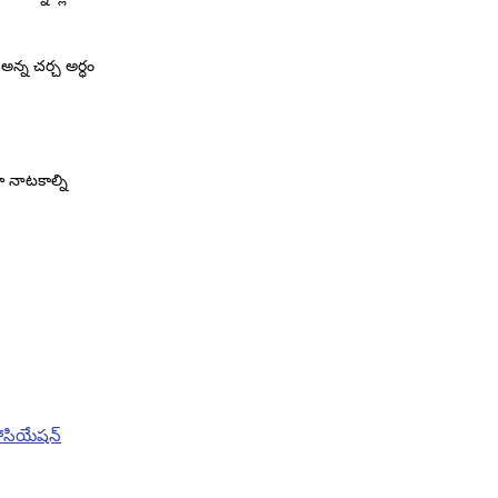
న్న చర్చ అర్ధం
 నాటకాల్ని
సోసియేషన్