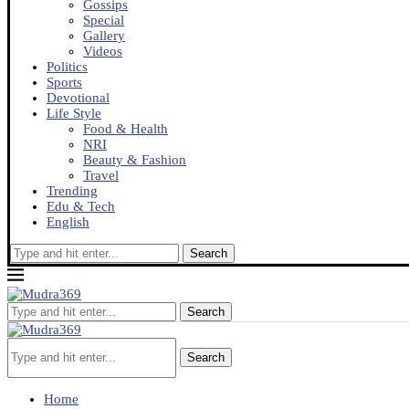
Gossips
Special
Gallery
Videos
Politics
Sports
Devotional
Life Style
Food & Health
NRI
Beauty & Fashion
Travel
Trending
Edu & Tech
English
Search
Search
Search
Home