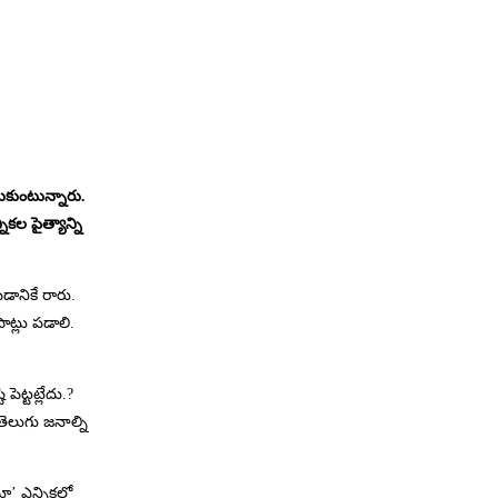
టుకుంటున్నారు.
ల పైత్యాన్ని
డానికే రారు.
ాట్లు పడాలి.
ెట్టట్లేదు.?
 తెలుగు జనాల్ని
 ఎన్నికల్లో