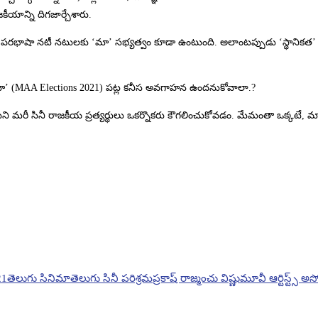
జకీయాన్ని దిగజార్చేశారు.
 పరభాషా నటీ నటులకు ‘మా’ సభ్యత్వం కూడా ఉంటుంది. అలాంటప్పుడు ‘స్థానికత’ అ
కి ‘మా’ (MAA Elections 2021) పట్ల కనీస అవగాహన ఉందనుకోవాలా.?
 మరీ సినీ రాజకీయ ప్రత్యర్థులు ఒకర్నొకరు కౌగలించుకోవడం. మేమంతా ఒక్కటే, మా
21
తెలుగు సినిమా
తెలుగు సినీ పరిశ్రమ
ప్రకాష్ రాజ్
మంచు విష్ణు
మూవీ ఆర్టిస్ట్స్ అ