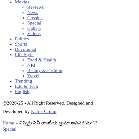
Movies
Reviews
News
Gossips
Special
Gallery
Videos
Politics
Sports
Devotional
Life Style
Food & Health
NRI
Beauty & Fashion
Travel
Trending
Edu & Tech
English
@2020-25 - All Right Reserved. Designed and
Developed by
KiTek Group
Home
»
నిస్సిగ్గు సినీ రాజకీయ డ్రామా అవసర‘మా’.?
Special