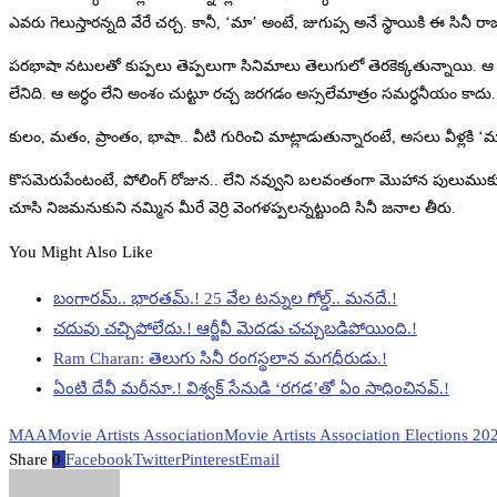
ఎవరు గెలుస్తారన్నది వేరే చర్చ. కానీ, ‘మా’ అంటే, జుగుప్స అనే స్థాయికి ఈ సినీ రా
పరభాషా నటులతో కుప్పలు తెప్పలుగా సినిమాలు తెలుగులో తెరకెక్కతున్నాయి. ఆ
లేనిది. ఆ అర్ధం లేని అంశం చుట్టూ రచ్చ జరగడం అస్సలేమాత్రం సమర్ధనీయం కాదు.
కులం, మతం, ప్రాంతం, భాషా.. వీటి గురించి మాట్లాడుతున్నారంటే, అసలు వీళ్ల
కొసమెరుపేంటంటే, పోలింగ్ రోజున.. లేని నవ్వుని బలవంతంగా మొహాన పులుముకుని
చూసి నిజమనుకుని నమ్మిన మీరే వెర్రి వెంగళప్పలన్నట్టుంది సినీ జనాల తీరు.
You Might Also Like
బంగారమ్.. భారతమ్.! 25 వేల టన్నుల గోల్డ్.. మనదే.!
చదువు చచ్చిపోలేదు.! ఆర్జీవీ మెదడు చచ్చుబడిపోయింది.!
Ram Charan: తెలుగు సినీ రంగస్థలాన మగధీరుడు.!
ఏంటి దేవీ మరీనూ.! విశ్వక్ సేనుడి ‘రగడ’తో ఏం సాధించినవ్.!
MAA
Movie Artists Association
Movie Artists Association Elections 20
Share
0
Facebook
Twitter
Pinterest
Email