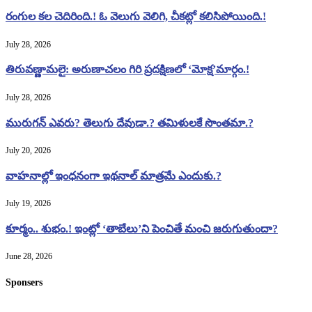
రంగుల కల చెదిరింది.! ఓ వెలుగు వెలిగి, చీకట్లో కలిసిపోయింది.!
July 28, 2026
తిరువణ్ణామలై: అరుణాచలం గిరి ప్రదక్షిణలో ‘మోక్ష’మార్గం.!
July 28, 2026
మురుగన్ ఎవరు? తెలుగు దేవుడా.? తమిళులకే సొంతమా.?
July 20, 2026
వాహనాల్లో ఇంధనంగా ఇథనాల్ మాత్రమే ఎందుకు.?
July 19, 2026
కూర్మం.. శుభం.! ఇంట్లో ‘తాబేలు’ని పెంచితే మంచి జరుగుతుందా?
June 28, 2026
Sponsers