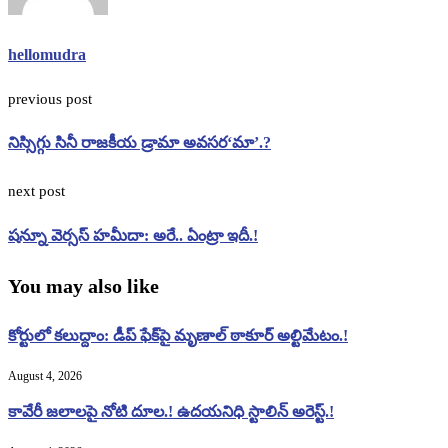
hellomudra
previous post
నిస్సిగ్గు సినీ రాజకీయ డ్రామా అవసర‘మా’.?
next post
షన్నూ వెర్సస్ హమీదా: అరే.. ఏంట్రా ఇదీ.!
You may also like
కోర్టులో కలుద్దాం: డీప్ ఫేక్‌పై మృణాల్ ఠాకూర్ అల్టిమేటం.!
August 4, 2026
కావేరీ జలాలపై నోటి దూల.! ఉదయనిధి స్టాలిన్ అరెస్ట్.!