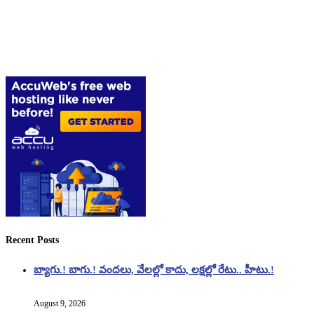
Recent Posts
బ్యాగు.! బాగు.! వందలు, వేలల్లో కాదు, లక్షల్లో రేటు.. హీటు.!
August 9, 2026