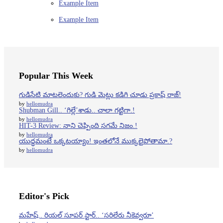
Example Item
Example Item
Popular This Week
గుడిసేటి మాటలెందుకు? గుడి మెట్లు కడిగి చూడు ప్రకాష్ రాజ్!
by
hellomudra
Shubman Gill.. ‘గిల్లే’శాడు.. చాలా గట్టిగా.!
by
hellomudra
HIT-3 Review: నాని చెప్పింది సగమే నిజం.!
by
hellomudra
యుద్ధమంటే ఒక్కటయ్యాం! ఇంతలోనే ముక్కలైపోతామా.?
by
hellomudra
Editor's Pick
మహేష్‌.. రియల్ సూపర్‌ స్టార్‌.. ‘సరిలేరు నీకెవ్వరూ’