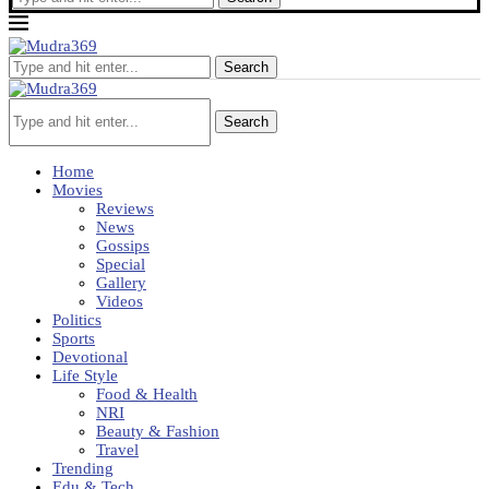
Search
Search
Home
Movies
Reviews
News
Gossips
Special
Gallery
Videos
Politics
Sports
Devotional
Life Style
Food & Health
NRI
Beauty & Fashion
Travel
Trending
Edu & Tech