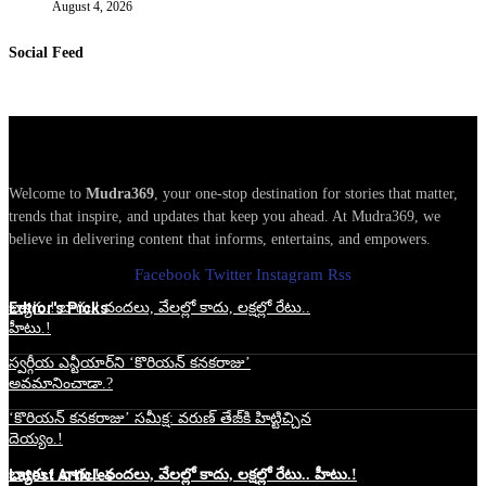
August 4, 2026
Social Feed
Welcome to
Mudra369
, your one-stop destination for stories that matter,
trends that inspire, and updates that keep you ahead. At Mudra369, we
believe in delivering content that informs, entertains, and empowers.
Facebook
Twitter
Instagram
Rss
Edtior's Picks
బ్యాగు.! బాగు.! వందలు, వేలల్లో కాదు, లక్షల్లో రేటు..
హీటు.!
స్వర్గీయ ఎన్టీయార్‌ని ‘కొరియన్ కనకరాజు’
అవమానించాడా.?
‘కొరియన్ కనకరాజు’ సమీక్ష: వరుణ్ తేజ్‌కి హిట్టిచ్చిన
దెయ్యం.!
Latest Articles
బ్యాగు.! బాగు.! వందలు, వేలల్లో కాదు, లక్షల్లో రేటు.. హీటు.!