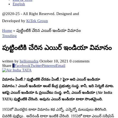
English
@2020-25 - All Right Reserved. Designed and
Developed by
KiTek Group
Home
»
పుట్టింటికి చేరిన ఎయిర్ ఇండియా విమానం
Trending
పుట్టింటికి చేరిన ఎయిర్ ఇండియా విమానం
written by
hellomudra
October 10, 2021
0 comments
Share
0
Facebook
Twitter
Pinterest
Email
విమానం ఏంటీ.? పుట్టింటికి చేరడం ఏంటీ.? పైగా అది ఎయిర్ ఇండియా
విమానం.? ఎయిర్ ఇండియా అంటే కేంద్ర ప్రభుత్వ సంస్థ. కానీ, ఇది నిన్నటి మాట.
ఇకపై ఎయిర్ ఇండియా ఓ ప్రయివేటు సంస్థ. కానీ, ఎయిర్ ఇండియా (Air India
TATA) పుట్టింటికి చేరింది. అవును ఎయిర్ ఇండియా టాటా సొంతమైంది.
1932లో మొదలైన టాటా విమానం కథ ఎన్నో, ఎన్నెన్నో మలుపులు తిరిగింది.
చివరికి పుట్టిల్లు.. అదేనండీ టాటా ఇంటికి చేరింది. 1932లో టాటా ఎయిర్ సర్వీసెస్