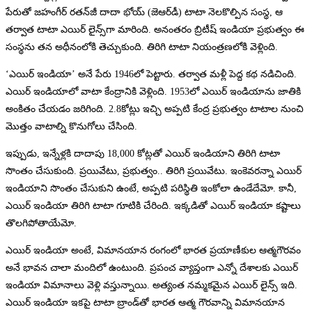
పేరుతో జహంగీర్ రతన్‌జీ దాదా భోయ్ (జెఆర్‌డీ) టాటా నెలకొల్పిన సంస్థ, ఆ
తర్వాత టాటా ఎయిర్ లైన్స్‌గా మారింది. అనంతరం బ్రిటీష్ ఇండియా ప్రభుత్వం ఈ
సంస్థను తన అధీనంలోకి తెచ్చుకుంది. తిరిగి టాటా నియంత్రణలోకి వెళ్లింది.
‘ఎయిర్ ఇండియా’ అనే పేరు 1946లో పెట్టారు. తర్వాత మళ్లీ పెద్ద కథ నడిచింది.
ఎయిర్ ఇండియాలో వాటా కేంద్రానికి వెళ్లింది. 1953లో ఎయిర్ ఇండియాను జాతికి
అంకితం చేయడం జరిగింది. 2.8కోట్లు ఇచ్చి అప్పటి కేంద్ర ప్రభుత్వం టాటాల నుంచి
మొత్తం వాటాల్ని కొనుగోలు చేసింది.
ఇప్పుడు, ఇన్నేళ్లకి దాదాపు 18,000 కోట్లతో ఎయిర్ ఇండియాని తిరిగి టాటా
సొంతం చేసుకుంది. ప్రయివేటు, ప్రభుత్వం.. తిరిగి ప్రయివేటు. ఇంకెవరన్నా ఎయిర్
ఇండియాని సొంతం చేసుకుని ఉంటే, అప్పటి పరిస్థితి ఇంకోలా ఉండేదేమో. కానీ,
ఎయిర్ ఇండియా తిరిగి టాటా గూటికి చేరింది. ఇక్కడితో ఎయిర్ ఇండియా కష్టాలు
తొలగిపోతాయేమో.
ఎయిర్ ఇండియా అంటే, విమానయాన రంగంలో భారత ప్రయాణీకుల ఆత్మగౌరవం
అనే భావన చాలా మందిలో ఉంటుంది. ప్రపంచ వ్యాప్తంగా ఎన్నో దేశాలకు ఎయిర్
ఇండియా విమానాలు వెళ్లి వస్తున్నాయి. అత్యంత నమ్మకమైన ఎయిర్ లైన్స్ ఇది.
ఎయిర్ ఇండియా ఇకపై టాటా బ్రాండ్‌తో భారత ఆత్మ గౌరవాన్ని విమానయాన