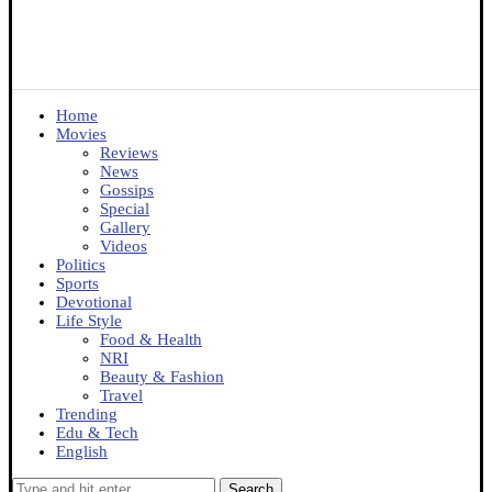
Home
Movies
Reviews
News
Gossips
Special
Gallery
Videos
Politics
Sports
Devotional
Life Style
Food & Health
NRI
Beauty & Fashion
Travel
Trending
Edu & Tech
English
Search