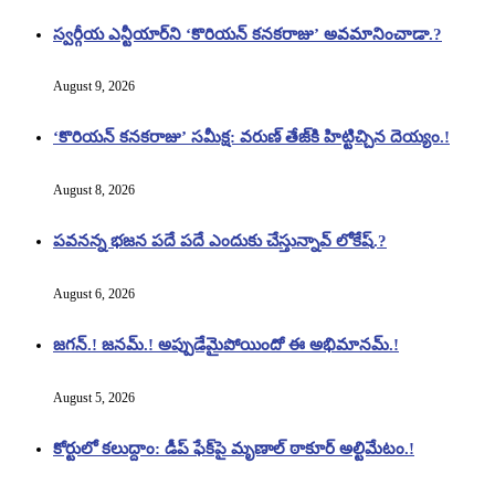
స్వర్గీయ ఎన్టీయార్‌ని ‘కొరియన్ కనకరాజు’ అవమానించాడా.?
August 9, 2026
‘కొరియన్ కనకరాజు’ సమీక్ష: వరుణ్ తేజ్‌కి హిట్టిచ్చిన దెయ్యం.!
August 8, 2026
పవనన్న భజన పదే పదే ఎందుకు చేస్తున్నావ్ లోకేష్.?
August 6, 2026
జగన్.! జనమ్.! అప్పుడేమైపోయిందో ఈ అభిమానమ్.!
August 5, 2026
కోర్టులో కలుద్దాం: డీప్ ఫేక్‌పై మృణాల్ ఠాకూర్ అల్టిమేటం.!