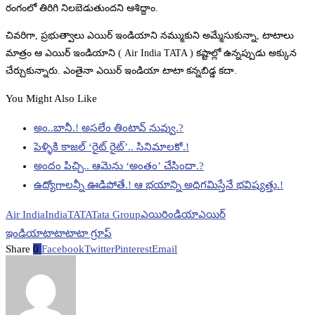
రంగంలో తిరిగి నిలబెడుతుందని ఆశిద్దాం.
చివరిగా, ప్రభుత్వాలు ఎయిర్ ఇండియాని నమ్ముకుని అమ్మేసుకున్నా, టాటాలు
మాత్రం ఆ ఎయిర్ ఇండియాని ( Air India TATA ) కష్టాల్లో ఉన్నప్పుడు అక్కున
చేర్చుకున్నారు. ఎంతైనా ఎయిర్ ఇండియా టాటా కన్నబిడ్డ కదా.
You Might Also Like
అం..బానీ.! అసలేం తింటావ్ నువ్వు.?
పెళ్ళికి కాజల్‌ ‘రైట్‌ రైట్‌’.. సినిమాలకో.!
అందం పిచ్చి.. ఆమెను ‘అంతం’ చేసిందా.?
ఉద్యోగాలన్నీ ఊడిపోతే.! ఆ భయాన్ని అధిగమిస్తేనే భవిష్యత్తు.!
Air India
India
TATA
Tata Group
ఎయిరిండియా
ఎయిర్
ఇండియా
టాటా
టాటా గ్రూప్
Share
0
Facebook
Twitter
Pinterest
Email