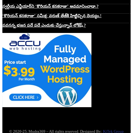
స్వర్గీయ ఎన్టీయార్‌ని ‘కొరియన్ కనకరాజు’ అవమానించాడా.?
‘కొరియన్ కనకరాజు’ సమీక్ష: వరుణ్ తేజ్‌కి హిట్టిచ్చిన దెయ్యం.!
పవనన్న భజన పదే పదే ఎందుకు చేస్తున్నావ్ లోకేష్.?
Website Hosting Sponser
© 2020-25, Mudra369 – All rights reserved. Designed By:
KiTek Group