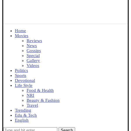
Home
Movies
Reviews
News
Gossips
Special
Gallery
Videos
Politics
Sports
Devotional
Life Style
Food & Health
NRI
Beauty & Fashion
Travel
Trending
Edu & Tech
English
Search