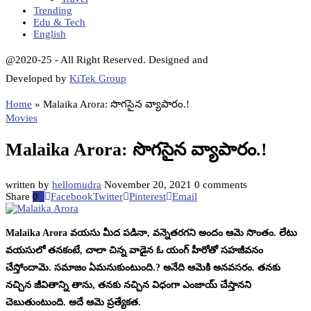
Trending
Edu & Tech
English
@2020-25 - All Right Reserved. Designed and
Developed by
KiTek Group
Home
»
Malaika Arora: సొగసైన వ్యాపారం.!
Movies
Malaika Arora: సొగసైన వ్యాపారం.!
written by
hellomudra
November 20, 2021
0 comments
Share
0
Facebook
Twitter
Pinterest
Email
Malaika Arora వయసు మీద పడినా, వన్నెతరగని అందం ఆమె సొంతం. లేటు
వయసులో తనకంటే, చాలా చిన్న వాడైన ఓ యంగ్ హీరోతో సహజీవనం
చేస్తోందామె. సమాజం ఏమనుకుంటుంది.? అనేది ఆమెకి అనవసరం. తనకు
నచ్చిన జీవితాన్ని తాను, తనకు నచ్చిన విధంగా ఎంజాయ్ చేస్తానని
చెబుతుంటుంది. అదే ఆమె ప్రత్యేకత.