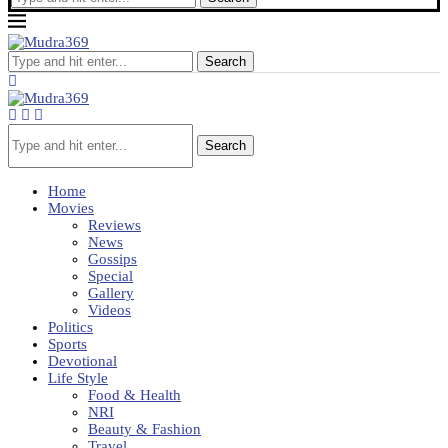
Search
Search
Home
Movies
Reviews
News
Gossips
Special
Gallery
Videos
Politics
Sports
Devotional
Life Style
Food & Health
NRI
Beauty & Fashion
Travel