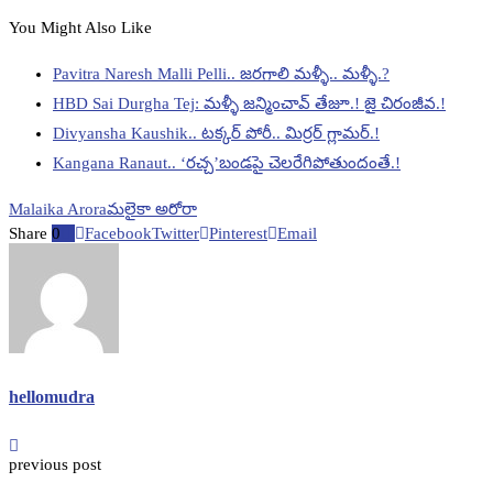
You Might Also Like
Pavitra Naresh Malli Pelli.. జరగాలి మళ్ళీ.. మళ్ళీ.?
HBD Sai Durgha Tej: మళ్ళీ జన్మించావ్ తేజూ.! జై చిరంజీవ.!
Divyansha Kaushik.. టక్కర్ పోరీ.. మిర్రర్ గ్లామర్.!
Kangana Ranaut.. ‘రచ్చ’బండపై చెలరేగిపోతుందంతే.!
Malaika Arora
మలైకా అరోరా
Share
0
Facebook
Twitter
Pinterest
Email
hellomudra
previous post