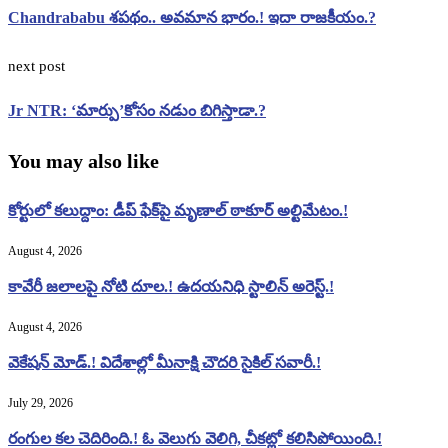
Chandrababu శపథం.. అవమాన భారం.! ఇదా రాజకీయం.?
next post
Jr NTR: ‘మార్పు’కోసం నడుం బిగిస్తాడా.?
You may also like
కోర్టులో కలుద్దాం: డీప్ ఫేక్‌పై మృణాల్ ఠాకూర్ అల్టిమేటం.!
August 4, 2026
కావేరీ జలాలపై నోటి దూల.! ఉదయనిధి స్టాలిన్ అరెస్ట్.!
August 4, 2026
వెకేషన్ మోడ్.! విదేశాల్లో మీనాక్షి చౌదరి సైకిల్ సవారీ.!
July 29, 2026
రంగుల కల చెదిరింది.! ఓ వెలుగు వెలిగి, చీకట్లో కలిసిపోయింది.!