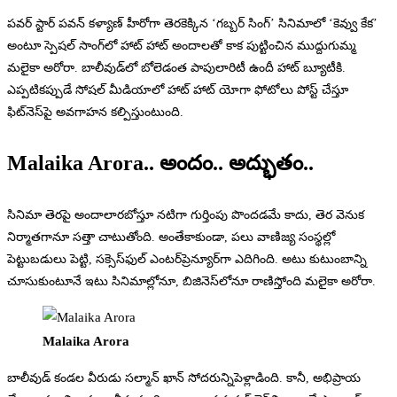
పవర్ స్టార్ పవన్ కళ్యాణ్ హీరోగా తెరకెక్కిన ‘గబ్బర్ సింగ్’ సినిమాలో ‘కెవ్వు కేక’
అంటూ స్పెషల్ సాంగ్‌లో హాట్ హాట్ అందాలతో కాక పుట్టించిన ముద్దుగుమ్మ
మలైకా అరోరా. బాలీవుడ్‌లో బోలెడంత పాపులారిటీ ఉందీ హాట్ బ్యూటీకి.
ఎప్పటికప్పుడే సోషల్ మీడియాలో హాట్ హాట్ యోగా ఫోటోలు పోస్ట్ చేస్తూ
ఫిట్‌నెస్‌పై అవగాహన కల్పిస్తుంటుంది.
Malaika Arora.. అందం.. అద్భుతం..
సినిమా తెరపై అందాలారబోస్తూ నటిగా గుర్తింపు పొందడమే కాదు, తెర వెనుక
నిర్మాతగానూ సత్తా చాటుతోంది. అంతేకాకుండా, పలు వాణిజ్య సంస్థల్లో
పెట్టుబడులు పెట్టి, సక్సెస్‌ఫుల్ ఎంటర్‌ప్రెన్యూర్‌గా ఎదిగింది. అటు కుటుంబాన్ని
చూసుకుంటూనే ఇటు సినిమాల్లోనూ, బిజినెస్‌లోనూ రాణిస్తోంది మలైకా అరోరా.
Malaika Arora
బాలీవుడ్ కండల వీరుడు సల్మాన్ ఖాన్ సోదరున్నిపెళ్లాడింది. కానీ, అభిప్రాయ