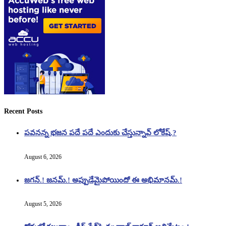
Recent Posts
పవనన్న భజన పదే పదే ఎందుకు చేస్తున్నావ్ లోకేష్.?
August 6, 2026
జగన్.! జనమ్.! అప్పుడేమైపోయిందో ఈ అభిమానమ్.!
August 5, 2026