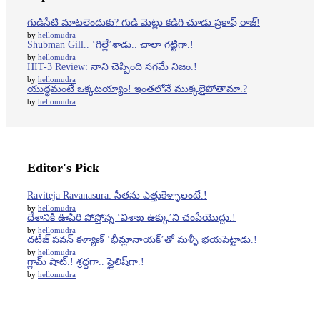
గుడిసేటి మాటలెందుకు? గుడి మెట్లు కడిగి చూడు ప్రకాష్ రాజ్!
by
hellomudra
Shubman Gill.. ‘గిల్లే’శాడు.. చాలా గట్టిగా.!
by
hellomudra
HIT-3 Review: నాని చెప్పింది సగమే నిజం.!
by
hellomudra
యుద్ధమంటే ఒక్కటయ్యాం! ఇంతలోనే ముక్కలైపోతామా.?
by
hellomudra
Editor's Pick
Raviteja Ravanasura: సీతను ఎత్తుకెళ్ళాలంటే.!
by
hellomudra
దేశానికి ఊపిరి పోస్తోన్న ‘విశాఖ ఉక్కు’ని చంపేయొద్దు.!
by
hellomudra
దటీజ్ పవన్ కళ్యాణ్ ‘భీమ్లానాయక్’తో మళ్ళీ భయపెట్టాడు.!
by
hellomudra
గ్లామ్ షాట్.! శ్రద్ధగా.. స్టైలిష్‌గా.!
by
hellomudra