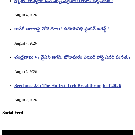
కోర్టులో కలుద్దాం: డీప్ ఫేక్‌పై మృణాల్ ఠాకూర్ అల్టిమేటం.!
August 4, 2026
కావేరీ జలాలపై నోటి దూల.! ఉదయనిధి స్టాలిన్ అరెస్ట్.!
August 4, 2026
చంద్రబాబు Vs వైఎస్ జగన్: భోగాపురం ఎయిర్ పోర్ట్ ఎవరి ఘనత.?
August 3, 2026
Seedance 2.0: The Hottest Tech Breakthrough of 2026
August 2, 2026
Social Feed