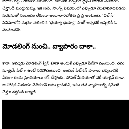
బేధాల వల్ల విడాకులు తీసుకుంది. అయినా పర్సనల్ లైఫ్‌ని బాగానే ఎంజాయ్
చేస్తోందీ ముద్దుగుమ్మ. ఇక ఐటెం సాంగ్స్ విషయంలో ఎప్పుడూ మొహమాటపడదు.
వయసుతో సంబంధం లేకుండా అందాలారబోతకు సై సై అంటుంది. ‘దిల్ సే’
సినిమాలోని మలైకా నటించిన ‘ఛయ్యా ఛయ్యా’ సాంగ్ అప్పటికీ ఇప్పటికీ ఓ
సంచలనమే.
మోడలింగ్ నుంచి.. వ్యాపారం దాకా..
కాగా, అమ్మడు మోడలింగ్ క్వీన్ కూడా అందుకే ఎప్పుడూ ఫిట్‌గా వుంటుంది. తను
మాత్రమే ఫిట్‌గా ఉంటే సరిపోదంటుంది. అందుకే ఫిట్‌నెస్ పాఠాలు చెప్పడానికి
ఏకంగా రెండు స్టూడియోలు రన్ చేస్తోంది.. సోషల్ మీడియాలో వెరీ యాక్టివ్ కూడా.
ఆ సోషల్ మీడియా వేదికగానే అటు గ్లామర్‌నీ, ఇటు తన వ్యాపారాల్నీ ప్రమోట్
చేస్తూ వస్తోందీ బ్యూటీ.