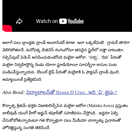
అలాగే పలు బ్రాండ్లకు బ్రాండ్ అంబాసిడర్ కూడా. ఇలా ఒక్కటేమిటి.. గ్లామర్ తారగా
వెలిగిపోతూనే, మరోపక్క బిజినెస్ రంగంలోనూ తనదైన స్టైల్‌లో సత్తా చాటుతూ,
సక్సెస్‌ఫుల్ విమెన్ అనిపించుకుంటోంది మలైకా అరోరా. ‘సర్వ’, ‘దివ’ పేరుతో
మలైకా నిర్వహిస్తోన్న రెండు యోగా స్టూడియోలూ సూపర్బ్‌గా కాసుల పంట
పండించేస్తున్నాయట. లేబుల్ లైఫ్ పేరుతో మలైకాకి ఓ ఫ్యాషన్ బ్రాండ్ వుంది.
అమ్మాయిలకే ప్రత్యేకమిది.
Also Read:
విద్యాబాలన్‌తో Ileana D Cruz.. ఇది ‘ఏ’ టైపు.?
కొన్నాళ్ళ క్రితమే భర్తకు విడాకులిచ్చేసిన మలైకా అరోరా (Malaika Arora) ప్రస్తుతం
బాలీవుడ్ యంగ్ హీరో అర్జున్ కపూర్‌తో సహజీవనం చేస్తోంది.. ఇద్దరూ పెళ్ళి
చేసుకోబోతున్నారంటూ గత కొన్నాళ్లుగా పలు మీడియా చాన్నాళ్ళు ప్రచారంతో
హోరెత్తిస్తున్న సంగతి తెలిసిందే.