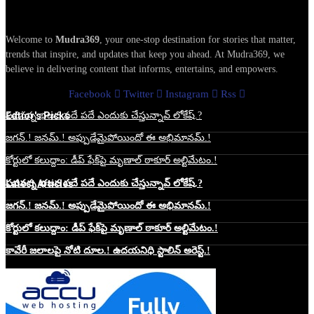
Welcome to
Mudra369
, your one-stop destination for stories that matter,
trends that inspire, and updates that keep you ahead. At Mudra369, we
believe in delivering content that informs, entertains, and empowers.
Facebook
Twitter
Instagram
Rss
Edtior's Picks
పవనన్న భజన పదే పదే ఎందుకు చేస్తున్నావ్ లోకేష్.?
జగన్.! జనమ్.! అప్పుడేమైపోయిందో ఈ అభిమానమ్.!
కోర్టులో కలుద్దాం: డీప్ ఫేక్‌పై మృణాల్ ఠాకూర్ అల్టిమేటం.!
Latest Articles
పవనన్న భజన పదే పదే ఎందుకు చేస్తున్నావ్ లోకేష్.?
జగన్.! జనమ్.! అప్పుడేమైపోయిందో ఈ అభిమానమ్.!
కోర్టులో కలుద్దాం: డీప్ ఫేక్‌పై మృణాల్ ఠాకూర్ అల్టిమేటం.!
కావేరీ జలాలపై నోటి దూల.! ఉదయనిధి స్టాలిన్ అరెస్ట్.!
Website Hosting Sponser