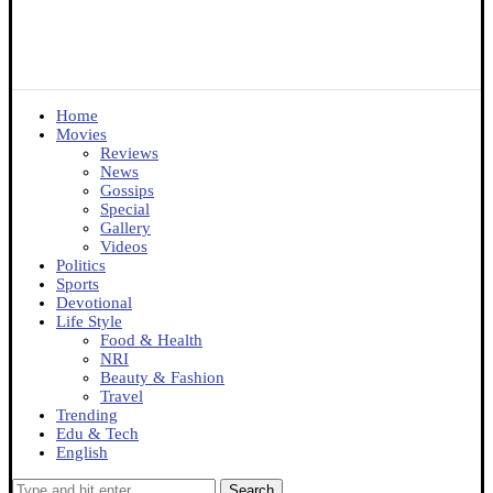
Home
Movies
Reviews
News
Gossips
Special
Gallery
Videos
Politics
Sports
Devotional
Life Style
Food & Health
NRI
Beauty & Fashion
Travel
Trending
Edu & Tech
English
Search