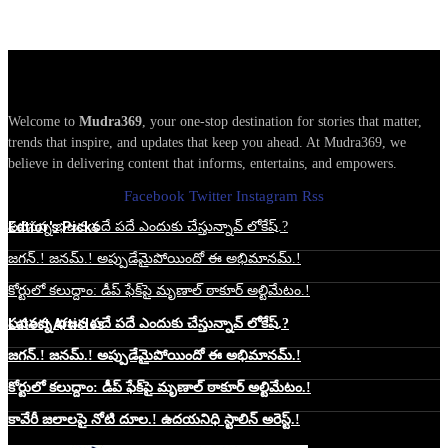
Welcome to
Mudra369
, your one-stop destination for stories that matter,
trends that inspire, and updates that keep you ahead. At Mudra369, we
believe in delivering content that informs, entertains, and empowers.
Facebook
Twitter
Instagram
Rss
Edtior's Picks
పవనన్న భజన పదే పదే ఎందుకు చేస్తున్నావ్ లోకేష్.?
జగన్.! జనమ్.! అప్పుడేమైపోయిందో ఈ అభిమానమ్.!
కోర్టులో కలుద్దాం: డీప్ ఫేక్‌పై మృణాల్ ఠాకూర్ అల్టిమేటం.!
Latest Articles
పవనన్న భజన పదే పదే ఎందుకు చేస్తున్నావ్ లోకేష్.?
జగన్.! జనమ్.! అప్పుడేమైపోయిందో ఈ అభిమానమ్.!
కోర్టులో కలుద్దాం: డీప్ ఫేక్‌పై మృణాల్ ఠాకూర్ అల్టిమేటం.!
కావేరీ జలాలపై నోటి దూల.! ఉదయనిధి స్టాలిన్ అరెస్ట్.!