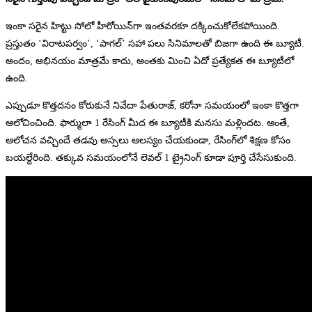
ఇంకా సరైన హిట్టు సోలో హీరోయిన్‌గా ఇంతవరకూ దక్కించుకోలేకపోయింది.
ప్రస్తుతం ‘విరాటపర్వం’, ‘పాగల్’ సహా పలు సినిమాలతో బిజగా ఉంది ఈ బ్యూటీ.
అందం, అభినయం మాత్రమే కాదు, అంతకు మించి ఏదో ప్రత్యేకత ఈ బ్యూటీలో
ఉంది.
ఎప్పుడూ కొత్తదనం కోరుకునే నివేదా పేతురాజ్, కరోనా సమయంలో ఇంకా కొత్తగా
ఆలోచించింది. ఫార్ములా 1 రేసింగ్ మీద ఈ బ్యూటీకి మనసు మళ్లిందట. అంతే,
ఆలోచన వచ్చిందే తడవు అస్సలు ఆలస్యం చేయకుండా, రేసింగ్‌లో శిక్షణ కోసం
బయల్దేరింది. తక్కువ సమయంలోనే లెవల్ 1 ట్రైనింగ్ కూడా పూర్తి చేసేసుకుంది.