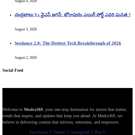
August 4, 2026
చంద్రబాబు Vs వైఎస్ జగన్: భోగాపురం ఎయిర్ పోర్ట్ ఎవరి ఘనత.?
August 3, 2026
Seedance 2.0: The Hottest Tech Breakthrough of 2026
August 2, 2026
Social Feed
Welcome to
Mudra369
, your one-stop destination for stories that matter,
trends that inspire, and updates that keep you ahead. At Mudra369, we
believe in delivering content that informs, entertains, and empowers.
Facebook
Twitter
Instagram
Rss