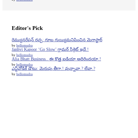
Editor's Pick
రెమ్యునరేషన్ రచ్చ: గూబ గుయ్యిమనిపించిన మెగాస్టార్
by
hellomudra
Janhvi Kapoor ‘Go Slow’ గ్లామర్ సీక్రెట్ ఇదే.!
by
hellomudra
Alia Bhatt Business.. ఈ కొత్త ఐడియా అదిరిందయా.!
by
hellomudra
ఎన్టీవోడికే డౌటు: మెరుపు తీగా.! వున్నావా.? లేవా.?
by
hellomudra