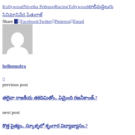
Kollywood
Nivetha Pethuraj
Racing
Tollywood
టాలీవుడ్
తెలుగు
సినిమా
నివేద పేతురాజ్
Share
0
Facebook
Twitter
Pinterest
Email
hellomudra
previous post
తలైవా రాజకీయ తకధిమితోం.. ఏమైంది రజనీకాంత్.?
next post
కొత్త పైత్యం.. స్కూళ్ళలో శృంగార విద్యాభ్యాసం.?