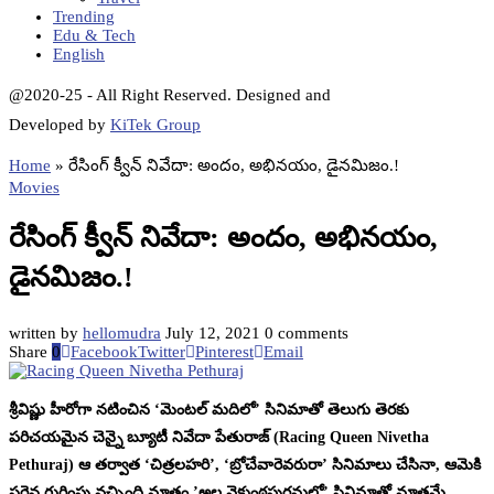
Trending
Edu & Tech
English
@2020-25 - All Right Reserved. Designed and
Developed by
KiTek Group
Home
»
రేసింగ్ క్వీన్ నివేదా: అందం, అభినయం, డైనమిజం.!
Movies
రేసింగ్ క్వీన్ నివేదా: అందం, అభినయం,
డైనమిజం.!
written by
hellomudra
July 12, 2021
0 comments
Share
0
Facebook
Twitter
Pinterest
Email
శ్రీవిష్ణు హీరోగా నటించిన ‘మెంటల్ మదిలో’ సినిమాతో తెలుగు తెరకు
పరిచయమైన చెన్నై బ్యూటీ నివేదా పేతురాజ్ (Racing Queen Nivetha
Pethuraj) ఆ తర్వాత ‘చిత్రలహరి’, ‘బ్రోచేవారెవరురా’ సినిమాలు చేసినా, ఆమెకి
సరైన గుర్తింపు వచ్చింది మాత్రం ’అల వైకుంఠపురమలో’ సినిమాతో మాత్రమే.