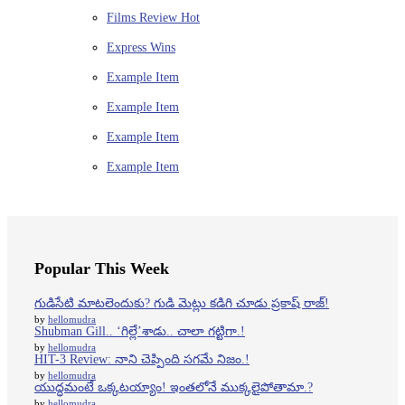
Films Review
Hot
Express Wins
Example Item
Example Item
Example Item
Example Item
Popular This Week
గుడిసేటి మాటలెందుకు? గుడి మెట్లు కడిగి చూడు ప్రకాష్ రాజ్!
by
hellomudra
Shubman Gill.. ‘గిల్లే’శాడు.. చాలా గట్టిగా.!
by
hellomudra
HIT-3 Review: నాని చెప్పింది సగమే నిజం.!
by
hellomudra
యుద్ధమంటే ఒక్కటయ్యాం! ఇంతలోనే ముక్కలైపోతామా.?
by
hellomudra