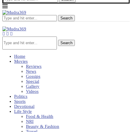
Search
Search
Home
Movies
Reviews
News
Gossips
Special
Gallery
Videos
Politics
Sports
Devotional
Life Style
Food & Health
NRI
Beauty & Fashion
Travel