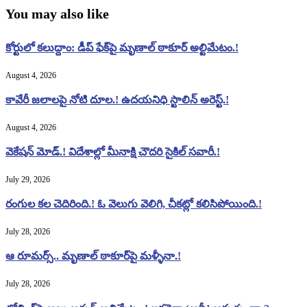
You may also like
కోర్టులో కలుద్దాం: డీప్ ఫేక్‌పై మృణాల్ ఠాకూర్ అల్టిమేటం.!
August 4, 2026
కావేరీ జలాలపై నోటి దూల.! ఉదయనిధి స్టాలిన్ అరెస్ట్.!
August 4, 2026
వెకేషన్ మోడ్.! విదేశాల్లో మీనాక్షి చౌదరి సైకిల్ సవారీ.!
July 29, 2026
రంగుల కల చెదిరింది.! ఓ వెలుగు వెలిగి, చీకట్లో కలిసిపోయింది.!
July 28, 2026
ఆ రూమర్స్.. మృణాల్ ఠాకూర్‌పై మళ్ళీనా.!
July 28, 2026