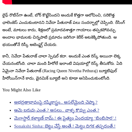
లైఫ్ రొటీన్‌గా ఉంటే, బోర్ కొట్టేసిందని అందుకే కొత్తగా ఆలోచించి, సరికొత్త
ఛాలెంజెస్ ఎంచుకుంటానని నివేదా పేతురాజ్ పలు సందర్భాల్లో చెప్పింది. రేసింగ్
అంటే, మాటలు కాదు, శిక్షణలో ప్రమాదవశాత్తూ గాయాలు తప్పకపోవచ్చు.
అందాల భామలకు చిన్నపాటి ప్రమాదం జరిగినా కెరీర్ అటకెక్కిపోతుంది. ఆ
భయంతోనే రిస్కీ అటెంప్ట‌్స్ చేయరు.
కానీ, నివేదా పేతురాజ్ చాలా స్పెషల్ కదా. అందుకే ఎంత రిస్క్ అయినా లెక్క
చేయనంటోంది. చాలా మంది హీరోలే ఇలాంటి విషయాల్లో రిస్క్ తీసుకోరు. ఏది
ఏమైనా నివేదా పేతురాజ్ (Racing Queen Nivetha Pethuraj) బ్యూటిఫుల్
హీరోయిన్‌గానే కాదు, డైనమిక్ బ్యూటీ అని కూడా అనిపించుకుంటోంది.
You Might Also Like
అభద్రతాభావంపై రష్మికాస్త్రం.. అసలేమైంది చెప్మా.?
ఆమె బరువు ఎంత.? అసలు.. వాళ్ళ కొవ్వు ఎంత.?
మెగాస్టార్ కళ్యాణ్ రామ్.! ఈ పైత్యం ఏందయ్యా ‘బింబిసార’.!
Sonakshi Sinha: బెట్టు చేస్తే అంతే.! మెట్టు దిగక తప్పదంతే.!