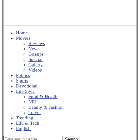
Home
Movies
Reviews
News
Gossips
Special
Gallery
Videos
Politics
Sports
Devotional
Life Style
Food & Health
NRI
Beauty & Fashion
Travel
Trending
Edu & Tech
English
Search