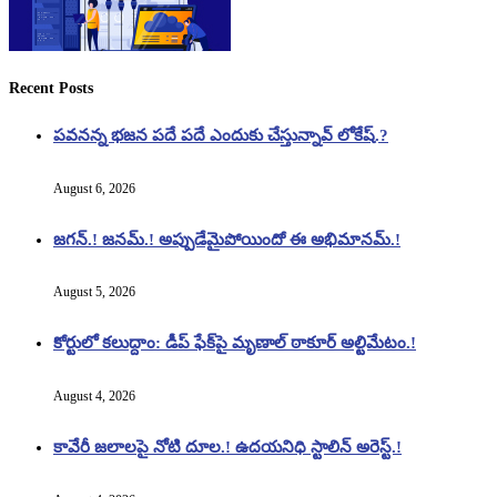
Recent Posts
పవనన్న భజన పదే పదే ఎందుకు చేస్తున్నావ్ లోకేష్.?
August 6, 2026
జగన్.! జనమ్.! అప్పుడేమైపోయిందో ఈ అభిమానమ్.!
August 5, 2026
కోర్టులో కలుద్దాం: డీప్ ఫేక్‌పై మృణాల్ ఠాకూర్ అల్టిమేటం.!
August 4, 2026
కావేరీ జలాలపై నోటి దూల.! ఉదయనిధి స్టాలిన్ అరెస్ట్.!