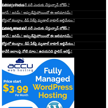
Edtior's Picks
పవనన్న భజన పదే పదే ఎందుకు చేస్తున్నావ్ లోకేష్.?
జగన్.! జనమ్.! అప్పుడేమైపోయిందో ఈ అభిమానమ్.!
కోర్టులో కలుద్దాం: డీప్ ఫేక్‌పై మృణాల్ ఠాకూర్ అల్టిమేటం.!
Latest Articles
పవనన్న భజన పదే పదే ఎందుకు చేస్తున్నావ్ లోకేష్.?
జగన్.! జనమ్.! అప్పుడేమైపోయిందో ఈ అభిమానమ్.!
కోర్టులో కలుద్దాం: డీప్ ఫేక్‌పై మృణాల్ ఠాకూర్ అల్టిమేటం.!
కావేరీ జలాలపై నోటి దూల.! ఉదయనిధి స్టాలిన్ అరెస్ట్.!
Website Hosting Sponser