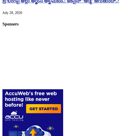
ట్రోలింగ్‌పై అల్లు అర్జున్ అల్టిమేటం.! ఇకనైనా ‘ఆర్మీ’ ఆగుతుందా.?
July 28, 2026
Sponsers