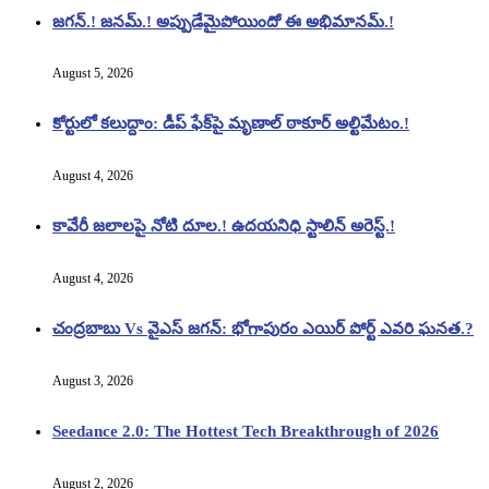
జగన్.! జనమ్.! అప్పుడేమైపోయిందో ఈ అభిమానమ్.!
August 5, 2026
కోర్టులో కలుద్దాం: డీప్ ఫేక్‌పై మృణాల్ ఠాకూర్ అల్టిమేటం.!
August 4, 2026
కావేరీ జలాలపై నోటి దూల.! ఉదయనిధి స్టాలిన్ అరెస్ట్.!
August 4, 2026
చంద్రబాబు Vs వైఎస్ జగన్: భోగాపురం ఎయిర్ పోర్ట్ ఎవరి ఘనత.?
August 3, 2026
Seedance 2.0: The Hottest Tech Breakthrough of 2026
August 2, 2026