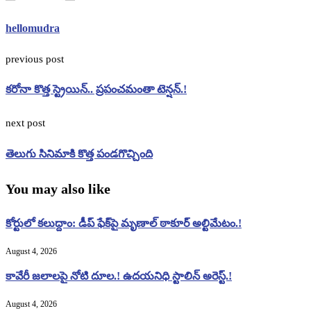
hellomudra
previous post
కరోనా కొత్త స్ట్రెయిన్‌.. ప్రపంచమంతా టెన్షన్‌.!
next post
తెలుగు సినిమాకి కొత్త పండగొచ్చింది
You may also like
కోర్టులో కలుద్దాం: డీప్ ఫేక్‌పై మృణాల్ ఠాకూర్ అల్టిమేటం.!
August 4, 2026
కావేరీ జలాలపై నోటి దూల.! ఉదయనిధి స్టాలిన్ అరెస్ట్.!
August 4, 2026