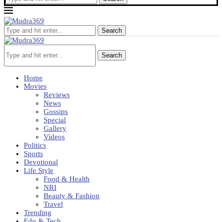
Search
Search
Home
Movies
Reviews
News
Gossips
Special
Gallery
Videos
Politics
Sports
Devotional
Life Style
Food & Health
NRI
Beauty & Fashion
Travel
Trending
Edu & Tech