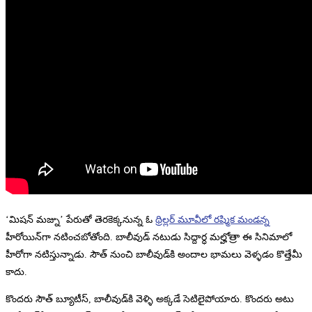
‘మిషన్‌ మజ్ను’ పేరుతో తెరకెక్కనున్న ఓ
థ్రిల్లర్‌ మూవీలో రష్మిక మండన్న
హీరోయిన్‌గా నటించబోతోంది. బాలీవుడ్‌ నటుడు సిద్దార్ధ మల్హోత్రా ఈ సినిమాలో
హీరోగా నటిస్తున్నాడు. సౌత్‌ నుంచి బాలీవుడ్‌కి అందాల భామలు వెళ్ళడం కొత్తేమీ
కాదు.
కొందరు సౌత్‌ బ్యూటీస్‌, బాలీవుడ్‌కి వెళ్ళి అక్కడే సెటిలైపోయారు. కొందరు అటు