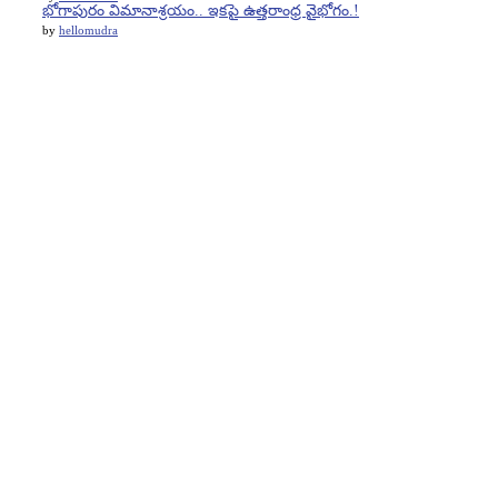
భోగాపురం విమానాశ్రయం.. ఇకపై ఉత్తరాంధ్ర వైభోగం.!
by
hellomudra