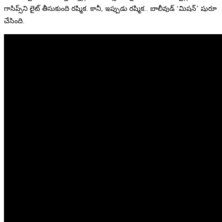
గాసిప్స్‌ని లైట్‌ తీసుకుంది రష్మిక. కానీ, ఇప్పుడు రష్మిక.. బాలీవుడ్‌ ‘మిషన్‌’ షురూ
చేసింది.