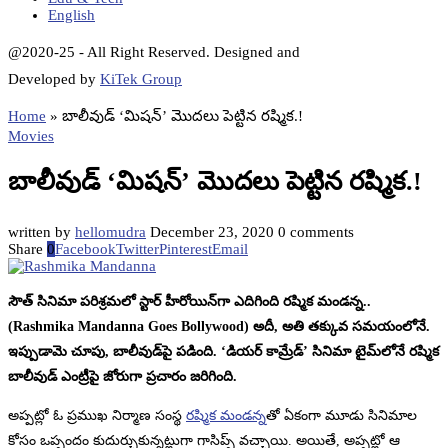
English
@2020-25 - All Right Reserved. Designed and
Developed by
KiTek Group
Home
»
బాలీవుడ్‌ ‘మిషన్‌’ మొదలు పెట్టిన రష్మిక.!
Movies
బాలీవుడ్‌ ‘మిషన్‌’ మొదలు పెట్టిన రష్మిక.!
written by
hellomudra
December 23, 2020
0 comments
Share
0
Facebook
Twitter
Pinterest
Email
సౌత్‌ సినిమా పరిశ్రమలో స్టార్‌ హీరోయిన్‌గా ఎదిగింది రష్మిక మండన్న..
(Rashmika Mandanna Goes Bollywood) అదీ, అతి తక్కువ సమయంలోనే.
ఇప్పుడామె చూపు, బాలీవుడ్‌పై పడింది. ‘డియర్‌ కామ్రేడ్‌’ సినిమా టైమ్‌లోనే రష్మిక
బాలీవుడ్‌ ఎంట్రీపై జోరుగా ప్రచారం జరిగింది.
అప్పట్లో ఓ ప్రముఖ నిర్మాణ సంస్థ
రష్మిక మండన్న
తో ఏకంగా మూడు సినిమాల
కోసం ఒప్పందం కుదుర్చుకున్నట్లుగా గాసిప్స్‌ వచ్చాయి. అయితే, అప్పట్లో ఆ