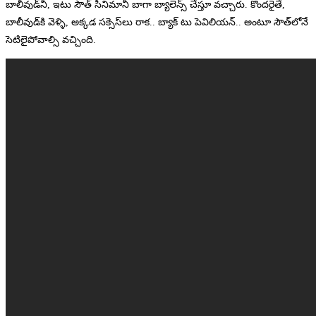
బాలీవుడ్‌నీ, ఇటు సౌత్‌ సినిమానీ బాగా బ్యాలెన్స్‌ చేస్తూ వచ్చారు. కొందరైతే,
బాలీవుడ్‌కి వెళ్ళి, అక్కడ సక్సెస్‌లు రాక.. బ్యాక్‌ టు పెవిలియన్‌.. అంటూ సౌత్‌లోనే
సెటిలైపోవాల్సి వచ్చింది.