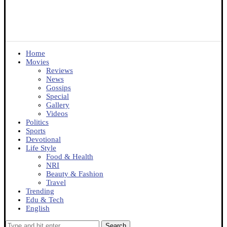
Home
Movies
Reviews
News
Gossips
Special
Gallery
Videos
Politics
Sports
Devotional
Life Style
Food & Health
NRI
Beauty & Fashion
Travel
Trending
Edu & Tech
English
Search