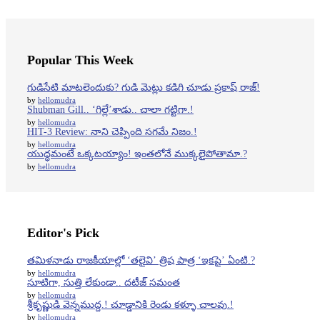
Popular This Week
గుడిసేటి మాటలెందుకు? గుడి మెట్లు కడిగి చూడు ప్రకాష్ రాజ్!
by
hellomudra
Shubman Gill.. ‘గిల్లే’శాడు.. చాలా గట్టిగా.!
by
hellomudra
HIT-3 Review: నాని చెప్పింది సగమే నిజం.!
by
hellomudra
యుద్ధమంటే ఒక్కటయ్యాం! ఇంతలోనే ముక్కలైపోతామా.?
by
hellomudra
Editor's Pick
తమిళనాడు రాజకీయాల్లో ‘తలైవి’ త్రిష పాత్ర ‘ఇకపై’ ఏంటి.?
by
hellomudra
సూటిగా, సుత్తి లేకుండా.. దటీజ్‌ సమంత
by
hellomudra
శ్రీకృష్ణుడి వెన్నముద్ద.! చూడ్డానికి రెండు కళ్ళూ చాలవు.!
by
hellomudra