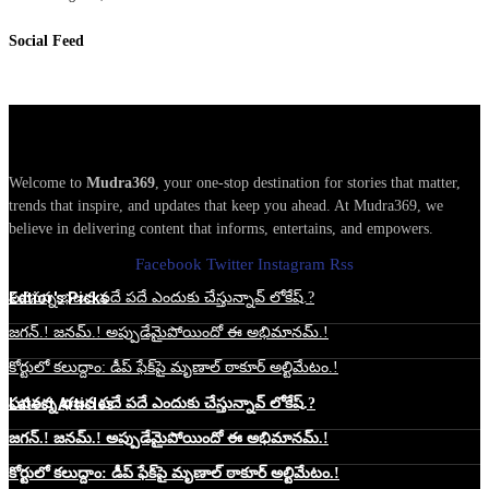
Social Feed
Welcome to
Mudra369
, your one-stop destination for stories that matter,
trends that inspire, and updates that keep you ahead. At Mudra369, we
believe in delivering content that informs, entertains, and empowers.
Facebook
Twitter
Instagram
Rss
Edtior's Picks
పవనన్న భజన పదే పదే ఎందుకు చేస్తున్నావ్ లోకేష్.?
జగన్.! జనమ్.! అప్పుడేమైపోయిందో ఈ అభిమానమ్.!
కోర్టులో కలుద్దాం: డీప్ ఫేక్‌పై మృణాల్ ఠాకూర్ అల్టిమేటం.!
Latest Articles
పవనన్న భజన పదే పదే ఎందుకు చేస్తున్నావ్ లోకేష్.?
జగన్.! జనమ్.! అప్పుడేమైపోయిందో ఈ అభిమానమ్.!
కోర్టులో కలుద్దాం: డీప్ ఫేక్‌పై మృణాల్ ఠాకూర్ అల్టిమేటం.!