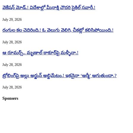
వెకేషన్ మోడ్.! విదేశాల్లో మీనాక్షి చౌదరి సైకిల్ సవారీ.!
July 29, 2026
రంగుల కల చెదిరింది.! ఓ వెలుగు వెలిగి, చీకట్లో కలిసిపోయింది.!
July 28, 2026
ఆ రూమర్స్.. మృణాల్ ఠాకూర్‌పై మళ్ళీనా.!
July 28, 2026
ట్రోలింగ్‌పై అల్లు అర్జున్ అల్టిమేటం.! ఇకనైనా ‘ఆర్మీ’ ఆగుతుందా.?
July 28, 2026
Sponsers