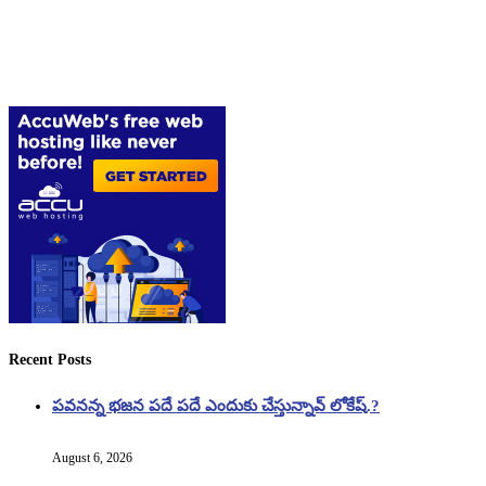
Recent Posts
పవనన్న భజన పదే పదే ఎందుకు చేస్తున్నావ్ లోకేష్.?
August 6, 2026