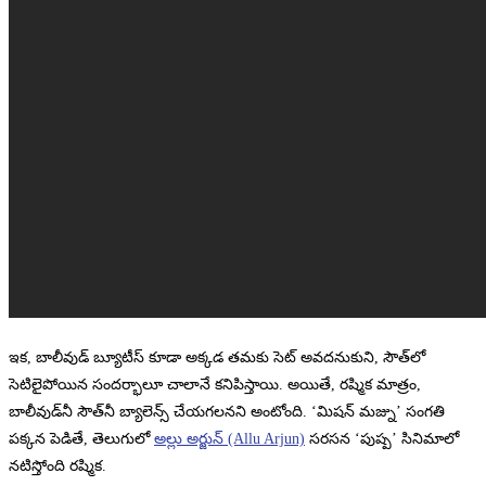
ఇక, బాలీవుడ్‌ బ్యూటీస్‌ కూడా అక్కడ తమకు సెట్‌ అవదనుకుని, సౌత్‌లో
సెటిలైపోయిన సందర్భాలూ చాలానే కనిపిస్తాయి. అయితే, రష్మిక మాత్రం,
బాలీవుడ్‌నీ సౌత్‌నీ బ్యాలెన్స్‌ చేయగలనని అంటోంది. ‘మిషన్‌ మజ్ను’ సంగతి
పక్కన పెడితే, తెలుగులో
అల్లు అర్జున్‌ (Allu Arjun)
సరసన ‘పుష్ప’ సినిమాలో
నటిస్తోంది రష్మిక.