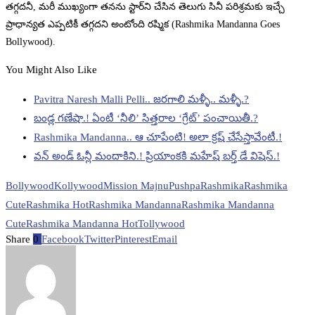
తగ్గదనీ, మరీ ముఖ్యంగా తనను స్టార్‌ని చేసిన తెలుగు సినీ పరిశ్రమకు ఇచ్చే
ప్రాధాన్యత ఎప్పటికీ తగ్గదని అంటోంది రష్మిక (Rashmika Mandanna Goes
Bollywood).
You Might Also Like
Pavitra Naresh Malli Pelli.. జరగాలి మళ్ళీ.. మళ్ళీ.?
బండ్ల గణేషా.! ఏంటీ ‘నీలి’ సిత్తరాల ‘గ్రేట్’ పంచాయితీ.?
Rashmika Mandanna.. ఆ చూపేంటి! అలా క్రష్ చేసేస్తావేంటీ.!
వన్ అండ్ ఓన్లీ మందాకిని.! ప్రియాంకకి మహేష్ బర్త్ డే విషెస్.!
Bollywood
Kollywood
Mission Majnu
Pushpa
Rashmika
Rashmika
Cute
Rashmika Hot
Rashmika Mandanna
Rashmika Mandanna
Cute
Rashmika Mandanna Hot
Tollywood
Share
0
Facebook
Twitter
Pinterest
Email