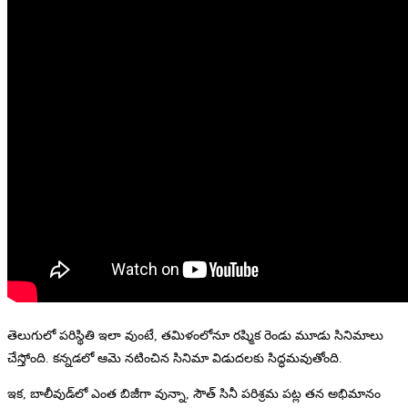
తెలుగులో పరిస్థితి ఇలా వుంటే, తమిళంలోనూ రష్మిక రెండు మూడు సినిమాలు
చేస్తోంది. కన్నడలో ఆమె నటించిన సినిమా విడుదలకు సిద్ధమవుతోంది.
ఇక, బాలీవుడ్‌లో ఎంత బిజీగా వున్నా, సౌత్‌ సినీ పరిశ్రమ పట్ల తన అభిమానం