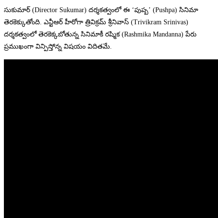
సుకుమార్‌ (Director Sukumar) దర్శకత్వంలో ఈ ‘పుష్ప’ (Pushpa) సినిమా
తెరకెక్కుతోంది. ఎన్టీఆర్‌ హీరోగా త్రివిక్రమ్‌ శ్రీనివాస్ (Trivikram Srinivas)
దర్శకత్వంలో తెరకెక్కబోతున్న సినిమాకీ రష్మిక (Rashmika Mandanna) పేరు
ప్రముఖంగా విన్పిస్తోన్న విషయం విదితమే.