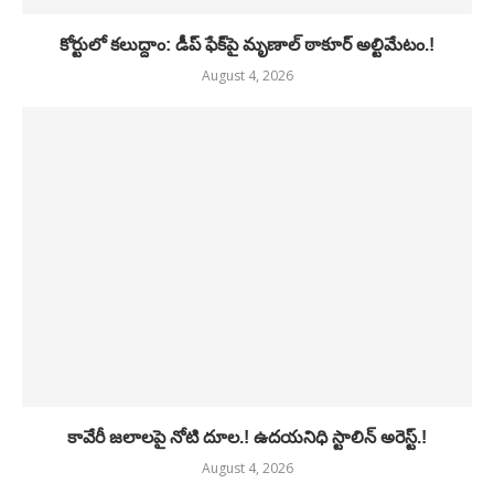
కోర్టులో కలుద్దాం: డీప్ ఫేక్‌పై మృణాల్ ఠాకూర్ అల్టిమేటం.!
August 4, 2026
కావేరీ జలాలపై నోటి దూల.! ఉదయనిధి స్టాలిన్ అరెస్ట్.!
August 4, 2026