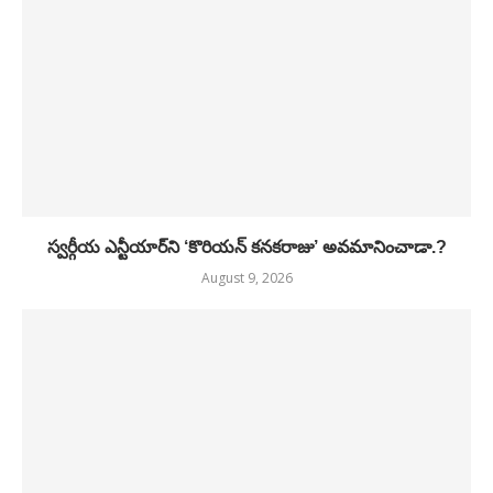
స్వర్గీయ ఎన్టీయార్‌ని ‘కొరియన్ కనకరాజు’ అవమానించాడా.?
August 9, 2026