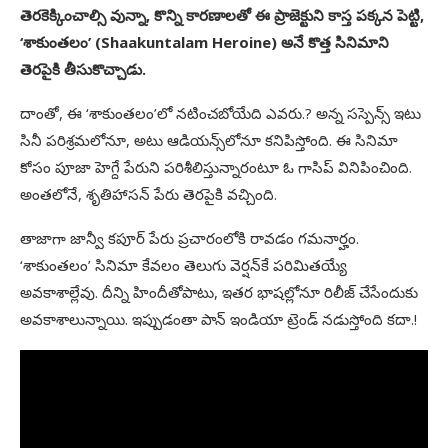
తెరకెక్కించాల్సి వున్నా, కొన్ని కారణాలతో ఈ ప్రాజెక్టుని కాస్త పక్కన పెట్టి,
‘శాకుంతలం’ (Shaakuntalam Heroine) అనే కొత్త సినిమాని
తెరపైకి తీసుకొచ్చాడు.
దాంతో, ఈ ‘శాకుంతలం’లో నటించబోయేది ఎవరు.? అన్న సస్పెన్స్‌ ఇటు
సినీ పరిశ్రమలోనూ, అటు ఆడియన్స్‌లోనూ కనిపిస్తోంది. ఈ సినిమా
కోసం పూజా హెగ్దే పేరుని పరిశీలిస్తున్నారంటూ ఓ గాసిప్‌ వినిపించింది.
అంతలోనే, శృతిహాసన్‌ పేరు తెరపైకి వచ్చింది.
తాజాగా జాన్వీ కపూర్‌ పేరు ప్రచారంలోకి రావడం గమనార్హం.
‘శాకుంతలం’ సినిమా కేవలం తెలుగు వెర్షన్‌కే పరిమితయ్యే
అవకాశాల్లేవు. దీన్ని హిందీతోపాటు, ఇతర భాషల్లోనూ రిలీజ్‌ చేసేందుకు
అవకాశాలున్నాయి. ఇప్పుడంతా పాన్‌ ఇండియా ట్రెండ్‌ నడుస్తోంది కదా.!