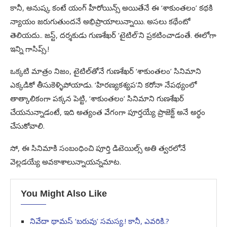
కానీ, అనుష్క కంటే యంగ్‌ హీరోయిన్స్‌ అయితేనే ఈ ‘శాకుంతలం’ కథకి
న్యాయం జరుగుతుందనే అభిప్రాయాలున్నాయి. అసలు కథేంటో
తెలియదు.. జస్ట్‌, దర్శకుడు గుణశేఖర్‌ ‘టైటిల్‌’ని ప్రకటించాడంతే. ఈలోగా
ఇన్ని గాసిప్స్‌.!
ఒక్కటి మాత్రం నిజం, టైటిల్‌తోనే గుణశేఖర్‌ ‘శాకుంతలం’ సినిమాని
ఎక్కడికో తీసుకెళ్ళిపోయాడు. ‘హిరణ్యకశ్యప’ని కరోనా నేపథ్యంలో
తాత్కాలికంగా పక్కన పెట్టి, ‘శాకుంతలం’ సినిమాని గుణశేఖర్‌
చేయనున్నాడంటే, ఇది అత్యంత వేగంగా పూర్తయ్యే ప్రాజెక్ట్‌ అనే అర్థం
చేసుకోవాలి.
సో, ఈ సినిమాకి సంబంధించి పూర్తి డిటెయిల్స్‌ అతి త్వరలోనే
వెల్లడయ్యే అవకాశాలున్నాయన్నమాట.
You Might Also Like
నివేదా థామస్ ‘బరువు’ సమస్య.! కానీ, ఎవరికి.?