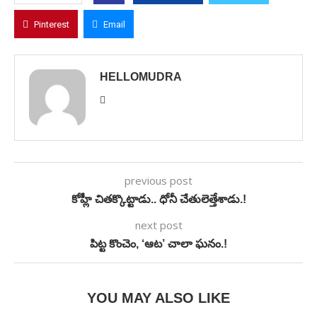
Pinterest
Email
HELLOMUDRA
previous post
కోహ్లీ చితక్కొట్టాడు.. ధోనీ చేతులెత్తేశాడు.!
next post
పిట్ట కొంచెం, ‘ఆట’ చాలా ఘనం.!
YOU MAY ALSO LIKE