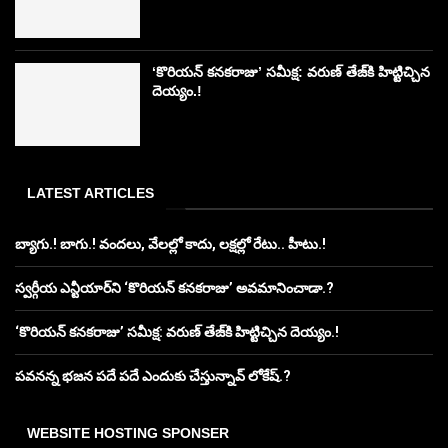
‘కొరియన్ కనకరాజు’ సమీక్ష: వరుణ్ తేజ్‌కి హిట్టిచ్చిన
దెయ్యం.!
LATEST ARTICLES
బ్యాగు.! బాగు.! వందలు, వేలల్లో కాదు, లక్షల్లో రేటు.. హీటు.!
స్వర్గీయ ఎన్టీయార్‌ని ‘కొరియన్ కనకరాజు’ అవమానించాడా.?
‘కొరియన్ కనకరాజు’ సమీక్ష: వరుణ్ తేజ్‌కి హిట్టిచ్చిన దెయ్యం.!
పవనన్న భజన పదే పదే ఎందుకు చేస్తున్నావ్ లోకేష్.?
WEBSITE HOSTING SPONSER