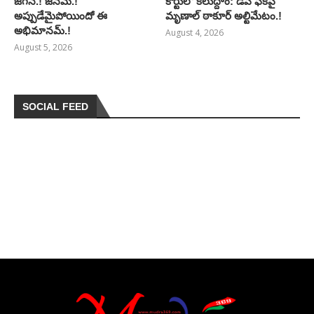
జగన్.! జనమ్.!
కోర్టులో కలుద్దాం: డీప్ ఫేక్‌పై
అప్పుడేమైపోయిందో ఈ
మృణాల్ ఠాకూర్ అల్టిమేటం.!
అభిమానమ్.!
August 4, 2026
August 5, 2026
SOCIAL FEED