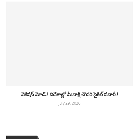
వెకేషన్ మోడ్.! విదేశాల్లో మీనాక్షి చౌదరి సైకిల్ సవారీ.!
July 29, 2026