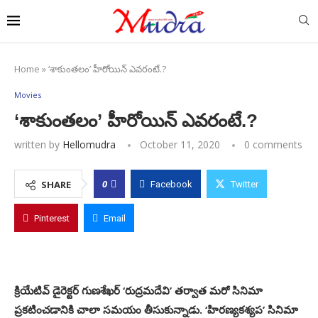
Home
»
‘శాకుంతలం’ హీరోయిన్‌ ఎవరంటే.?
Movies
‘శాకుంతలం’ హీరోయిన్‌ ఎవరంటే.?
written by
Hellomudra
October 11, 2020
0 comments
0
SHARE
Facebook
Twitter
Pinterest
Email
క్రియేటివ్‌ డైరెక్టర్‌ గుణశేఖర్‌ ‘రుద్రమదేవి’ తర్వాత మరో సినిమా
ప్రకటించడానికి చాలా సమయం తీసుకున్నాడు. ‘హిరణ్యకశ్యప’ సినిమా