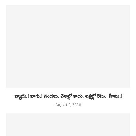
బ్యాగు.! బాగు.! వందలు, వేలల్లో కాదు, లక్షల్లో రేటు.. హీటు.!
August 9, 2026