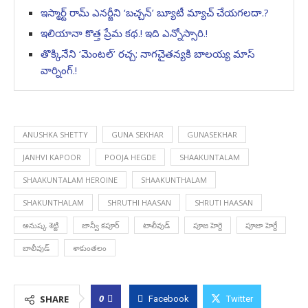
ఇస్మార్ట్ రామ్ ఎనర్జీని ‘బచ్చన్’ బ్యూటీ మ్యాచ్ చేయగలదా.?
ఇలియానా కొత్త ప్రేమ కథ.! ఇది ఎన్నోస్సారి.!
తొక్కినేని ‘మెంటల్’ రచ్చ: నాగచైతన్యకి బాలయ్య మాస్
వార్నింగ్.!
ANUSHKA SHETTY
GUNA SEKHAR
GUNASEKHAR
JANHVI KAPOOR
POOJA HEGDE
SHAAKUNTALAM
SHAAKUNTALAM HEROINE
SHAAKUNTHALAM
SHAKUNTHALAM
SHRUTHI HAASAN
SHRUTI HAASAN
అనుష్క శెట్టి
జాన్వీ కపూర్
టాలీవుడ్
పూజ హెగ్దె
పూజా హెగ్దే
బాలీవుడ్
శాకుంతలం
0
SHARE
Facebook
Twitter