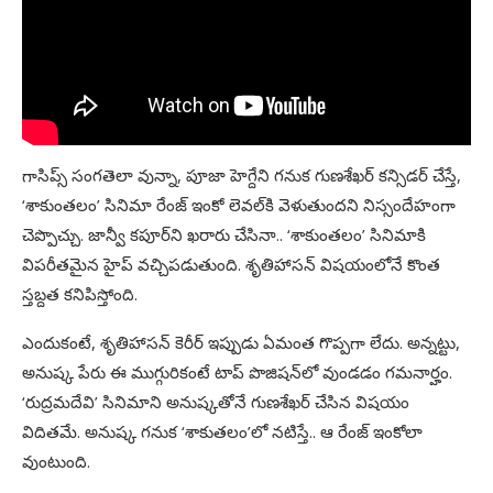
గాసిప్స్‌ సంగతెలా వున్నా, పూజా హెగ్దేని గనుక గుణశేఖర్‌ కన్సిడర్‌ చేస్తే,
‘శాకుంతలం’ సినిమా రేంజ్‌ ఇంకో లెవల్‌కి వెళుతుందని నిస్సందేహంగా
చెప్పొచ్చు. జాన్వీ కపూర్‌ని ఖరారు చేసినా.. ‘శాకుంతలం’ సినిమాకి
విపరీతమైన హైప్‌ వచ్చిపడుతుంది. శృతిహాసన్‌ విషయంలోనే కొంత
స్తబ్దత కనిపిస్తోంది.
ఎందుకంటే, శృతిహాసన్‌ కెరీర్‌ ఇప్పుడు ఏమంత గొప్పగా లేదు. అన్నట్టు,
అనుష్క పేరు ఈ ముగ్గురికంటే టాప్‌ పొజిషన్‌లో వుండడం గమనార్హం.
‘రుద్రమదేవి’ సినిమాని అనుష్కతోనే గుణశేఖర్‌ చేసిన విషయం
విదితమే. అనుష్క గనుక ‘శాకుతలం’లో నటిస్తే.. ఆ రేంజ్‌ ఇంకోలా
వుంటుంది.