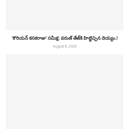
‘కొరియన్ కనకరాజు’ సమీక్ష: వరుణ్ తేజ్‌కి హిట్టిచ్చిన దెయ్యం.!
August 8, 2026