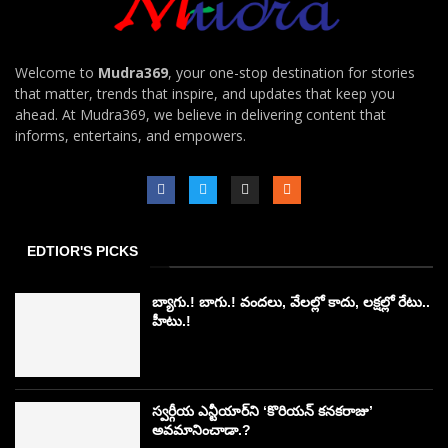
Welcome to
Mudra369
, your one-stop destination for stories
that matter, trends that inspire, and updates that keep you
ahead. At Mudra369, we believe in delivering content that
informs, entertains, and empowers.
EDTIOR'S PICKS
బ్యాగు.! బాగు.! వందలు, వేలల్లో కాదు, లక్షల్లో రేటు..
హీటు.!
స్వర్గీయ ఎన్టీయార్‌ని ‘కొరియన్ కనకరాజు’
అవమానించాడా.?