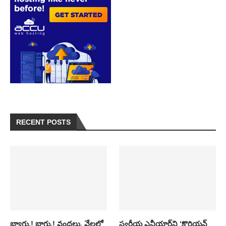
RECENT POSTS
బ్యాగు.! బాగు.! వందలు, వేలల్లో
స్వర్గీయ ఎన్టీయార్‌ని ‘కొరియన్