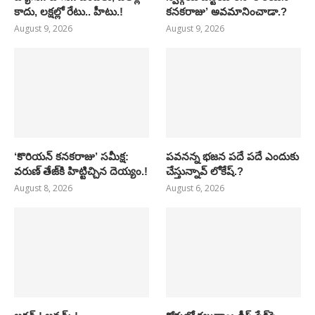
కాదు, లక్షల్లో రేటు.. హీటు.!
కనకరాజు’ అవమానించాడా.?
August 9, 2026
August 9, 2026
‘కొరియన్ కనకరాజు’ సమీక్ష:
పవనన్న భజన పదే పదే ఎందుకు
వరుణ్ తేజ్‌కి హిట్టిచ్చిన దెయ్యం.!
చేస్తున్నావ్ లోకేష్.?
August 8, 2026
August 6, 2026