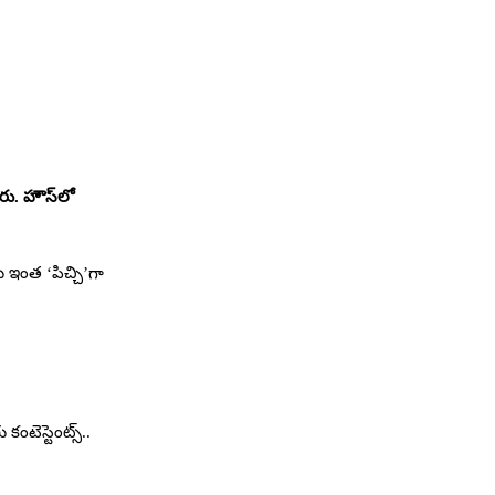
రు. హౌస్‌లో
ు ఇంత ‘పిచ్చి’గా
కంటెస్టెంట్స్‌..