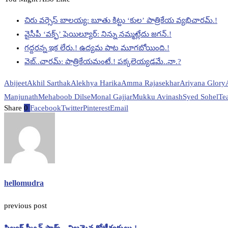
చిరు వర్సెస్ బాలయ్య: బూతు కిట్టు ‘కుల’ పాత్రికేయ వ్యభిచారమ్.!
వైసీపీ ‘వక్ఫ్’ ఫెయిల్యూర్: నిన్ను నమ్మట్లేదు జగన్.!
గద్దరన్న ఇక లేరు.! ఉద్యమ పాట మూగబోయింది.!
వెబ్..చారమ్: పాత్రికేయమంటే.! పక్కలెయ్యడమే..నా.?
Abijeet
Akhil Sarthak
Alekhya Harika
Amma Rajasekhar
Ariyana Glory
Manjunath
Mehaboob Dilse
Monal Gajjar
Mukku Avinash
Syed Sohel
Te
Share
0
Facebook
Twitter
Pinterest
Email
hellomudra
previous post