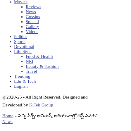
Movies
Reviews
News
Gossips
Special
Gallery
Videos
Politics
Sports
Devotional
Life Style
Food & Health
NRI
Beauty & Fashion
Travel
Trending
Edu & Tech
English
@2020-25 - All Right Reserved. Designed and
Developed by
KiTek Group
Home
»
పిచ్చి పీక్స్‌: అవినాష్‌, అరియానాల్లో బెస్ట్ ఎవరు?
News