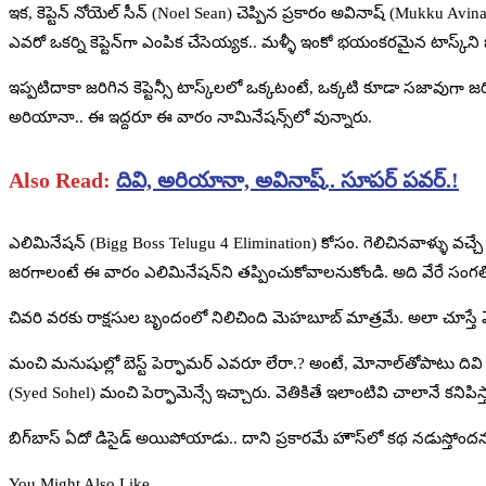
ఇక, కెప్టెన్‌ నోయెల్‌ సీన్‌ (Noel Sean) చెప్పిన ప్రకారం అవినాష్‌ (Mukku Avinash
ఎవరో ఒకర్ని కెప్టెన్‌గా ఎంపిక చేసెయ్యక.. మళ్ళీ ఇంకో భయంకరమైన టాస్క్‌ని బిగ
ఇప్పటిదాకా జరిగిన కెప్టెన్సీ టాస్క్‌లలో ఒక్కటంటే, ఒక్కటి కూడా సజావుగా జ
అరియానా.. ఈ ఇద్దరూ ఈ వారం నామినేషన్స్‌లో వున్నారు.
Also Read:
దివి, అరియానా, అవినాష్‌.. సూపర్‌ పవర్‌.!
ఎలిమినేషన్ (Bigg Boss Telugu 4 Elimination)‌ కోసం. గెలిచినవాళ్ళు వచ్చ
జరగాలంటే ఈ వారం ఎలిమినేషన్‌ని తప్పించుకోవాలనుకోండి. అది వేరే సంగత
చివరి వరకు రాక్షసుల బృందంలో నిలిచింది మెహబూబ్‌ మాత్రమే. అలా చూస్తే మ
మంచి మనుషుల్లో బెస్ట్‌ పెర్ఫామర్ ఎవరూ లేరా.? అంటే, మోనాల్‌తోపాటు దివ
(Syed Sohel) మంచి పెర్ఫామెన్సే ఇచ్చారు. వెతికితే ఇలాంటివి చాలానే కనిపిస్
బిగ్‌బాస్‌ ఏదో డిసైడ్‌ అయిపోయాడు.. దాని ప్రకారమే హౌస్‌లో కథ నడుస్తోంద
You Might Also Like