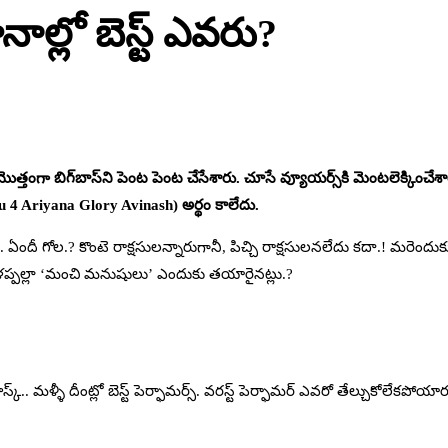
ానాల్లో బెస్ట్ ఎవరు?
ొత్తంగా బిగ్‌బాస్‌ని పెంట పెంట చేసేశారు. చూసే వ్యూయర్స్‌కి మెంటలెక్కించేశా
u 4 Ariyana Glory Avinash) అర్థం కాలేదు.
ు. ఏందీ గోల.? కొంటె రాక్షసులన్నారుగానీ, పిచ్చి రాక్షసులనలేదు కదా.! మరెందుక
 వెంగళప్పల్లా ‘మంచి మనుషులు’ ఎందుకు తయారైనట్లు.?
్క్‌.. మళ్ళీ దీంట్లో బెస్ట్‌ పెర్ఫామర్స్‌. వరస్ట్‌ పెర్ఫామర్ ఎవరో తేల్చుకోలేకపోయారు 