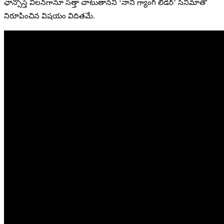
ఛాన్సొస్తే విలన్‌గానూ సత్తా చాటుతానని ‘నాని గ్యాంగ్‌ లీడర్‌’ సినిమాతో
నిరూపించిన విషయం విదితమే.