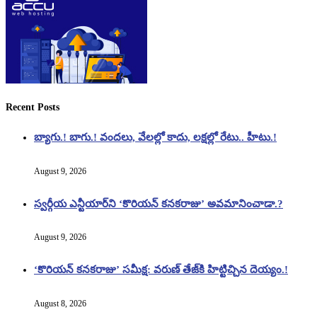
Recent Posts
బ్యాగు.! బాగు.! వందలు, వేలల్లో కాదు, లక్షల్లో రేటు.. హీటు.!
August 9, 2026
స్వర్గీయ ఎన్టీయార్‌ని ‘కొరియన్ కనకరాజు’ అవమానించాడా.?
August 9, 2026
‘కొరియన్ కనకరాజు’ సమీక్ష: వరుణ్ తేజ్‌కి హిట్టిచ్చిన దెయ్యం.!
August 8, 2026