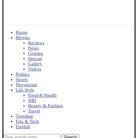
Home
Movies
Reviews
News
Gossips
Special
Gallery
Videos
Politics
Sports
Devotional
Life Style
Food & Health
NRI
Beauty & Fashion
Travel
Trending
Edu & Tech
English
Search