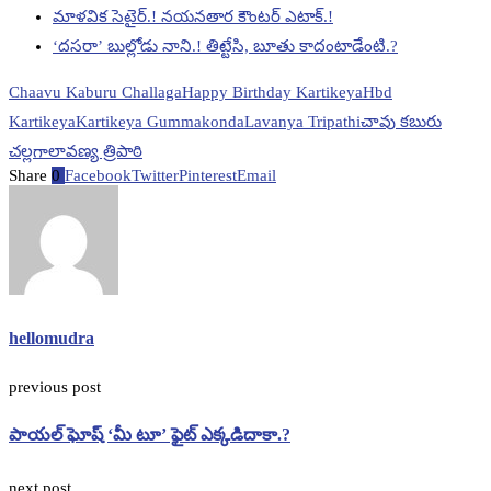
మాళవిక సెటైర్.! నయనతార కౌంటర్ ఎటాక్.!
‘దసరా’ బుల్లోడు నాని.! తిట్టేసి, బూతు కాదంటాడేంటి.?
Chaavu Kaburu Challaga
Happy Birthday Kartikeya
Hbd
Kartikeya
Kartikeya Gummakonda
Lavanya Tripathi
చావు కబురు
చల్లగా
లావణ్య త్రిపాఠి
Share
0
Facebook
Twitter
Pinterest
Email
hellomudra
previous post
పాయల్‌ ఘోష్ ‘మీ టూ’ ఫైట్ ఎక్కడిదాకా.?
next post