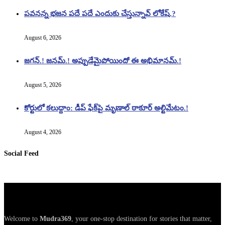
పవనన్న భజన పదే పదే ఎందుకు చేస్తున్నావ్ లోకేష్.?
August 6, 2026
జగన్.! జనమ్.! అప్పుడేమైపోయిందో ఈ అభిమానమ్.!
August 5, 2026
కోర్టులో కలుద్దాం: డీప్ ఫేక్‌పై మృణాల్ ఠాకూర్ అల్టిమేటం.!
August 4, 2026
Social Feed
Welcome to
Mudra369
, your one-stop destination for stories that matter,