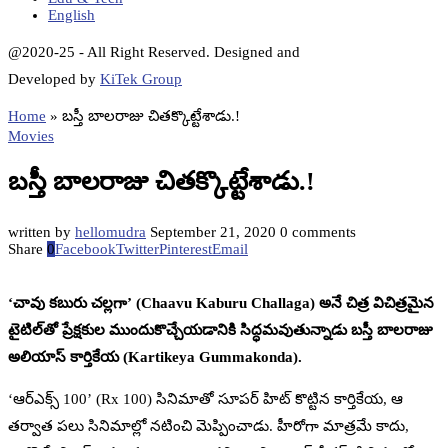
English
@2020-25 - All Right Reserved. Designed and
Developed by
KiTek Group
Home
»
బస్తీ బాలరాజు చితక్కొట్టేశాడు.!
Movies
బస్తీ బాలరాజు చితక్కొట్టేశాడు.!
written by
hellomudra
September 21, 2020
0 comments
Share
0
Facebook
Twitter
Pinterest
Email
‘చావు కబురు చల్లగా’ (Chaavu Kaburu Challaga) అనే చిత్ర విచిత్రమైన
టైటిల్‌తో ప్రేక్షకుల ముందుకొచ్చేయడానికి సిద్ధమవుతున్నాడు బస్తీ బాలరాజు
అలియాస్‌ కార్తికేయ (Kartikeya Gummakonda).
‘ఆర్‌ఎక్స్‌ 100’ (Rx 100) సినిమాతో సూపర్‌ హిట్‌ కొట్టిన కార్తికేయ, ఆ
తర్వాత పలు సినిమాల్లో నటించి మెప్పించాడు. హీరోగా మాత్రమే కాదు,