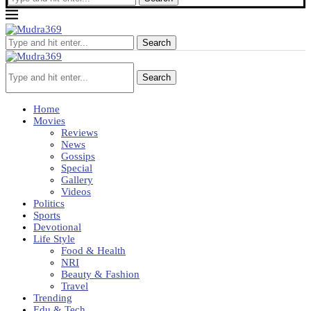
Search
Search
Home
Movies
Reviews
News
Gossips
Special
Gallery
Videos
Politics
Sports
Devotional
Life Style
Food & Health
NRI
Beauty & Fashion
Travel
Trending
Edu & Tech