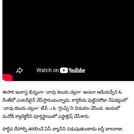
ఈసారి ఇంకాస్త భిన్నంగా ‘చావు కబురు చల్లగా’ అంటూ ఆడియన్స్‌ని ఓ
రేంజ్‌లో ఎంటర్‌టైన్‌ చేసేస్తానంటున్నాడు. కార్తికేయ పుట్టినరోజు నేపథ్యంలో
‘చావు కబురు చల్లగా’ టీవ్‌ు ఓ ‘గ్లింప్స్‌’ని విడుదల చేసింది. ఇందులో
మనోడి క్యారెక్టర్‌ని పూర్తిస్థాయిలో ఎస్టాబ్లిష్‌ చేసేశారు.
పార్దీవ దేహాల్ని తరలించే ఏసీ వ్యాన్‌ని నడుపుతుంటాడు బస్తీ బాలరాజు.