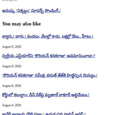
అనుష్క ‘నిశ్శబ్దం’ సూపర్బ్‌ సౌండింగ్‌.!
You may also like
బ్యాగు.! బాగు.! వందలు, వేలల్లో కాదు, లక్షల్లో రేటు.. హీటు.!
August 9, 2026
స్వర్గీయ ఎన్టీయార్‌ని ‘కొరియన్ కనకరాజు’ అవమానించాడా.?
August 9, 2026
‘కొరియన్ కనకరాజు’ సమీక్ష: వరుణ్ తేజ్‌కి హిట్టిచ్చిన దెయ్యం.!
August 8, 2026
కోర్టులో కలుద్దాం: డీప్ ఫేక్‌పై మృణాల్ ఠాకూర్ అల్టిమేటం.!
August 4, 2026
కావేరీ జలాలపై నోటి దూల.! ఉదయనిధి స్టాలిన్ అరెస్ట్.!