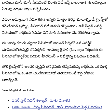
చావులు చూసీ చూసీ ఏడుపంటే చిరాకు పడే బస్తీ బాలరాజుకి, ఓ అమ్మాయి
ఏడుపు మాత్రం బాగా నచ్చేసిందట.
ఎవరా అమ్మాయి.? ఏమా కథ.? అన్నది మాత్రం తెరపై చూడాల్సిందే. గ్లింప్స్‌లో
కమెడియన్‌ బ్రహ్మం, సీనియర్‌ నటి ఆమని కన్పించారు. ఆన్‌ స్క్రీన్‌ ఎనర్జీ
విషయంలో కార్తికేయ సినిమా సినిమాకీ మరింతగా చెలరేగిపోతున్నాడు.
ఈ ’చావు కబురు చల్లగా‘ సినిమాతో అయితే పీక్స్‌లో తన ఎనర్జీని
చూపించబోతున్నట్లే కనిపిస్తోంది. లావణ్య త్రిపాఠి (Lavanya Tripathi) ఈ
సినిమాలో కార్తికేయ సరసన హీరోయిన్‌గా నటిస్తోన్న విషయం విదితమే.
తొలి గ్లింప్స్‌తోనే అందరి దృష్టినీ తనవైపుకు తిప్పేసుకున్న కార్తికేయ, ఇక పూర్తి
సినిమాలో ఇంకెంతలా చెలరేగిపోయాడో తెలియాలంటే కొద్ది రోజులు
ఆగాల్సిందే.
You Might Also Like
పవర్ స్టార్ పవన్ కళ్యాణ్.. మాట వినాలి.!
Little Hearts.. చిన్న సినిమానే.. కానీ, సాధించింది పెద్ద విజయం.!