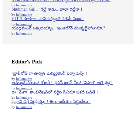
by
hellomudra
Shubman Gill.. ‘గిల్లే’శాడు.. చాలా గట్టిగా.!
by
hellomudra
HIT-3 Review: నాని చెప్పింది సగమే నిజం.!
by
hellomudra
యుద్ధమంటే ఒక్కటయ్యాం! ఇంతలోనే ముక్కలైపోతామా.?
by
hellomudra
Editor's Pick
‘బ్లాక్‌ రోజ్‌’గా ఊర్వశి మెస్మరైజింగ్‌ పెర్ఫామెన్స్.!
by
hellomudra
అమ్ముడుపోయిన కోటరీ.! వైఎస్ జగన్ మీద ‘విసారె’ అతి శ్రద్ధ.!
by
hellomudra
ఈ ‘మెగా’ కాంబినేషన్‌లో సరైన సినిమా ఒకటి పడితే.!
by
hellomudra
ప్రధాని డిగ్రీ సర్టిఫికెట్టు.! ఈ రాజకీయం సిగ్గుచేటు.!
by
hellomudra