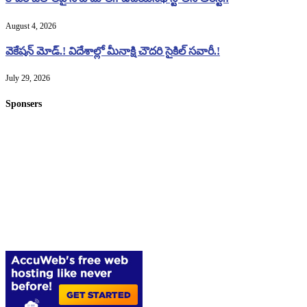
August 4, 2026
వెకేషన్ మోడ్.! విదేశాల్లో మీనాక్షి చౌదరి సైకిల్ సవారీ.!
July 29, 2026
Sponsers