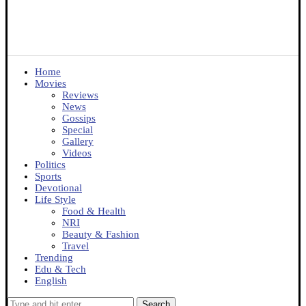
Home
Movies
Reviews
News
Gossips
Special
Gallery
Videos
Politics
Sports
Devotional
Life Style
Food & Health
NRI
Beauty & Fashion
Travel
Trending
Edu & Tech
English
Search