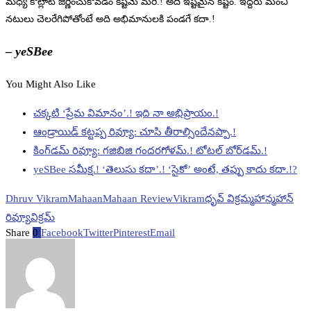
మధ్య కొట్లాట జీర్ణించుకోవడం కష్టమే మరి.! అది ఇష్టమైన కష్టం. ఇద్దరు మంచి
నటులు చెలరేగిపోతోంటే అది అభిమానులకి పండగే కదా.!
– yeSBee
You Might Also Like
చక్కటి ‘ప్రేమ విమానం’.! ఇది నా అభిప్రాయం.!
ఆండ్రాయిడ్ కట్టప్ప రివ్యూ: చూసి తీరాల్సిందేనప్పా.!
కింగ్‌డమ్ రివ్యూ: గజిబిజి గందరగోళమ్.! టోటల్ బోర్‌డమ్.!
yeSBee సమీక్ష.! ‘తెలుసు కదా’.! ‘సైకో’ అంటే, తప్పు కాదు కదా.!?
Dhruv Vikram
Mahaan
Mahaan Review
Vikram
ధృవ్ విక్రమ్
మహాన్
మహాన్
రివ్యూ
విక్రమ్
Share
0
Facebook
Twitter
Pinterest
Email