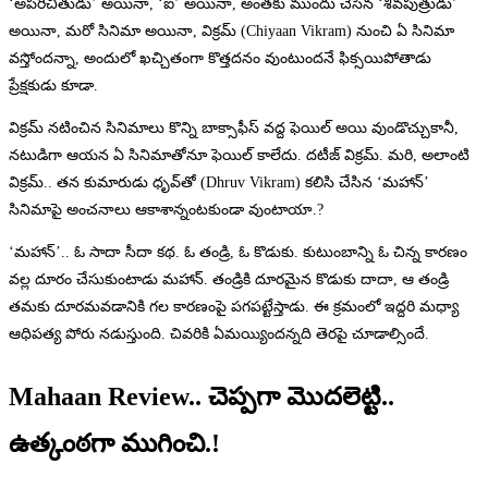
‘అపరిచితుడు’ అయినా, ‘ఐ’ అయినా, అంతకు ముందు చేసిన ‘శివపుత్రుడు’
అయినా, మరో సినిమా అయినా, విక్రమ్ (Chiyaan Vikram) నుంచి ఏ సినిమా
వస్తోందన్నా, అందులో ఖచ్చితంగా కొత్తదనం వుంటుందనే ఫిక్సయిపోతాడు
ప్రేక్షకుడు కూడా.
విక్రమ్ నటించిన సినిమాలు కొన్ని బాక్సాఫీస్ వద్ద ఫెయిల్ అయి వుండొచ్చుకానీ,
నటుడిగా ఆయన ఏ సినిమాతోనూ ఫెయిల్ కాలేదు. దటీజ్ విక్రమ్. మరి, అలాంటి
విక్రమ్.. తన కుమారుడు ధృవ్‌తో (Dhruv Vikram) కలిసి చేసిన ‘మహాన్’
సినిమాపై అంచనాలు ఆకాశాన్నంటకుండా వుంటాయా.?
‘మహాన్’.. ఓ సాదా సీదా కథ. ఓ తండ్రి, ఓ కొడుకు. కుటుంబాన్ని ఓ చిన్న కారణం
వల్ల దూరం చేసుకుంటాడు మహాన్. తండ్రికి దూరమైన కొడుకు దాదా, ఆ తండ్రి
తమకు దూరమవడానికి గల కారణంపై పగపట్టేస్తాడు. ఈ క్రమంలో ఇద్దరి మధ్యా
ఆధిపత్య పోరు నడుస్తుంది. చివరికి ఏమయ్యిందన్నది తెరపై చూడాల్సిందే.
Mahaan Review.. చెప్పగా మొదలెట్టి..
ఉత్కంఠగా ముగించి.!