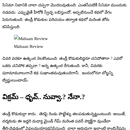
సినిమా నిజానికి చాలా చప్పగా మొదలవుతుంది. ఎంతసేపటికీ సినిమా ముందుకు
నడవదు. ఎప్పుడైతే హీరోకి స్వేచ్ఛ లభిస్తుందో, అప్పటినుంచే కథలో వేగం
పెరుగుతుంది. తండ్రీ కొడుకుల పరిచయం తర్వాత కథలో మరింత జోరు
కనిపిస్తుంది.
Mahaan Review
చివరి వరకూ ఉత్కంఠ నెలకొంటుంది. తండ్రీ కొడుకులిద్దరూ చనిపోతారా.? ఎవరో
ఒకరు చనిపోక తప్పదా.? అన్న ఉత్కంఠ రేగుతుంది. కానీ, చివరకు
షరామామూలుగానే కథ సుఖాంతమవుతుందిగానీ.. ఇందులోనూ బోల్డన్ని
ట్విస్టులుంటాయ్.
విక్రమ్ – ధృవ్.. నువ్వా.? నేనా.?
తండ్రీ కొడుకుల్లా కాదు.. తెరపై రెండు పొట్టేళ్ళు తలపడుతున్నట్టుంటుంది. అయితే,
దర్శకుడు ఈ ఇద్దరి మధ్యా మైండ్ గేమ్ మరింత పవర్ ప్యాక్డ్‌గా వుండేలా
తీర్చిదిద్దడంలో విఫలమయ్యాడనిపిస్తుంది. చాలా అరుదుగా ఇలాంటి కాంబినేషన్లు