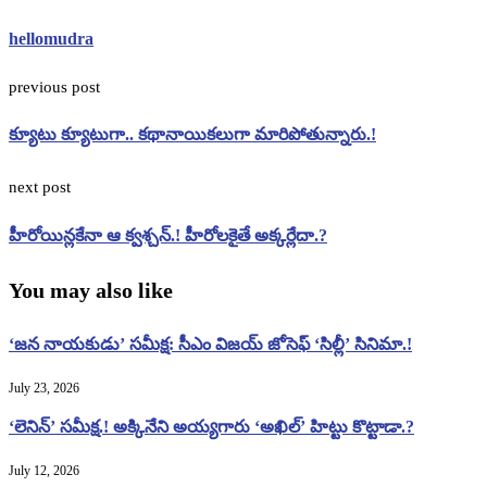
hellomudra
previous post
క్యూటు క్యూటుగా.. కథానాయికలుగా మారిపోతున్నారు.!
next post
హీరోయిన్లకేనా ఆ క్వశ్చన్.! హీరోలకైతే అక్కర్లేదా.?
You may also like
‘జన నాయకుడు’ సమీక్ష: సీఎం విజయ్ జోసెఫ్ ‘సిల్లీ’ సినిమా.!
July 23, 2026
‘లెనిన్’ సమీక్ష.! అక్కినేని అయ్యగారు ‘అఖిల్’ హిట్టు కొట్టాడా.?
July 12, 2026