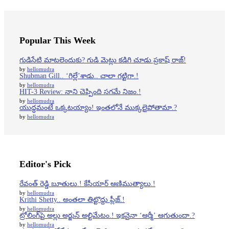
Popular This Week
గుడిసేటి మాటలెందుకు? గుడి మెట్లు కడిగి చూడు ప్రకాష్ రాజ్!
by
hellomudra
Shubman Gill.. ‘గిల్లే’శాడు.. చాలా గట్టిగా.!
by
hellomudra
HIT-3 Review: నాని చెప్పింది సగమే నిజం.!
by
hellomudra
యుద్ధమంటే ఒక్కటయ్యాం! ఇంతలోనే ముక్కలైపోతామా.?
by
hellomudra
Editor's Pick
రేవంత్ రెడ్డి బూతులు.! కేసీయార్ ఆణిముత్యాలు.!
by
hellomudra
Krithi Shetty.. అంతలా తిట్టొద్దు ప్లీజ్.!
by
hellomudra
ట్రోలింగ్‌పై అల్లు అర్జున్ అల్టిమేటం.! ఇకనైనా ‘ఆర్మీ’ ఆగుతుందా.?
by
hellomudra