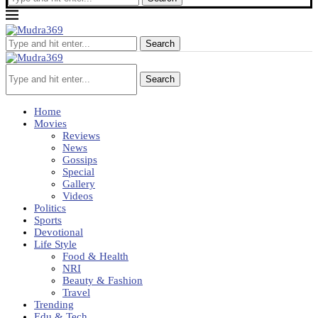
Search
Search
Home
Movies
Reviews
News
Gossips
Special
Gallery
Videos
Politics
Sports
Devotional
Life Style
Food & Health
NRI
Beauty & Fashion
Travel
Trending
Edu & Tech