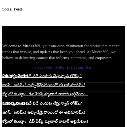
Social Feed
Welcome to
Mudra369
, your one-stop destination for stories that matter,
trends that inspire, and updates that keep you ahead. At Mudra369, we
believe in delivering content that informs, entertains, and empowers.
Facebook
Twitter
Instagram
Rss
Edtior's Picks
పవనన్న భజన పదే పదే ఎందుకు చేస్తున్నావ్ లోకేష్.?
జగన్.! జనమ్.! అప్పుడేమైపోయిందో ఈ అభిమానమ్.!
కోర్టులో కలుద్దాం: డీప్ ఫేక్‌పై మృణాల్ ఠాకూర్ అల్టిమేటం.!
Latest Articles
పవనన్న భజన పదే పదే ఎందుకు చేస్తున్నావ్ లోకేష్.?
జగన్.! జనమ్.! అప్పుడేమైపోయిందో ఈ అభిమానమ్.!
కోర్టులో కలుద్దాం: డీప్ ఫేక్‌పై మృణాల్ ఠాకూర్ అల్టిమేటం.!