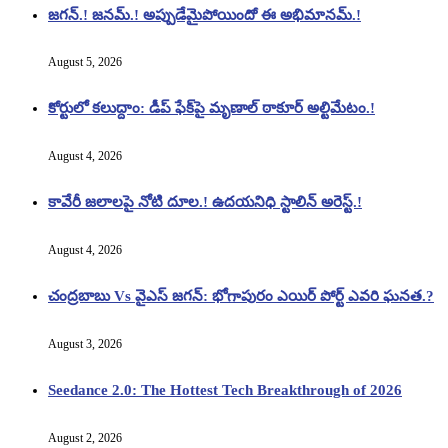
జగన్.! జనమ్.! అప్పుడేమైపోయిందో ఈ అభిమానమ్.!
August 5, 2026
కోర్టులో కలుద్దాం: డీప్ ఫేక్‌పై మృణాల్ ఠాకూర్ అల్టిమేటం.!
August 4, 2026
కావేరీ జలాలపై నోటి దూల.! ఉదయనిధి స్టాలిన్ అరెస్ట్.!
August 4, 2026
చంద్రబాబు Vs వైఎస్ జగన్: భోగాపురం ఎయిర్ పోర్ట్ ఎవరి ఘనత.?
August 3, 2026
Seedance 2.0: The Hottest Tech Breakthrough of 2026
August 2, 2026