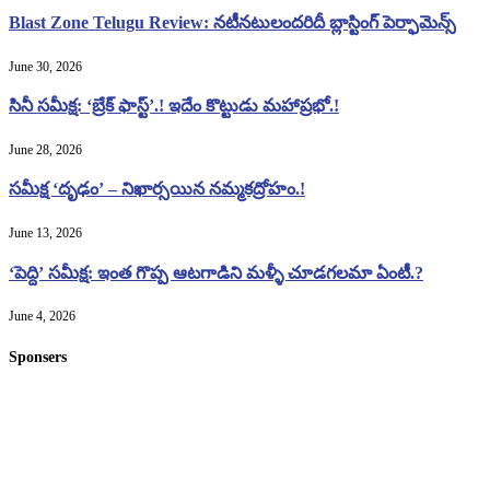
Blast Zone Telugu Review: నటీనటులందరిదీ బ్లాస్టింగ్ పెర్ఫామెన్స్
June 30, 2026
సినీ సమీక్ష: ‘బ్రేక్ ఫాస్ట్’.! ఇదేం కొట్టుడు మహాప్రభో.!
June 28, 2026
సమీక్ష ‘దృఢం’ – నిఖార్సయిన నమ్మకద్రోహం.!
June 13, 2026
‘పెద్ది’ సమీక్ష: ఇంత గొప్ప ఆటగాడిని మళ్ళీ చూడగలమా ఏంటీ.?
June 4, 2026
Sponsers