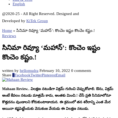
English
@2020-25 - All Right Reserved. Designed and
Developed by
KiTek Group
Home
»
సినిమా రివ్యూ ‘మహాన్’: కొంచెం ఇష్టం కొంచెం కష్టం.!
Reviews
సినిమా రివ్యూ ‘మహాన్’: కొంచెం ఇష్టం
కొంచెం కష్టం.!
written by
hellomudra
February 10, 2022
0 comments
Share
0
Facebook
Twitter
Pinterest
Email
Mahaan Review.. విలక్షణ నటుడిగా విక్రమ్ గురించి చెప్పుకోవాలి. ఔను, విక్రమ్
అంటే కేవలం నటుడు మాత్రమే కాదు, అంతకు మించి.! చేసే ప్రతి సినిమాలోనూ
కొత్తదనం వుండాలని కోరుకుంటాడాయన. ఈ క్రమంలో తన శరీరాన్ని ఎంత మేర
అయినా కష్టపెట్టేందుకు వెనుకంజ వేయడు ఈ విలక్షణ నటుడు.