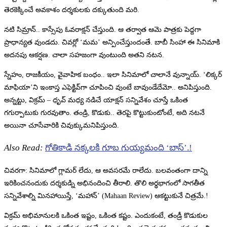
తెరకెక్కించే అవకాశం దర్శకులకు దక్కుతుంది మరి.
నటి సిమ్రాన్.. కాస్సేపు ఓవరాక్షన్ చేస్తుంది. ఆ తర్వాత ఆమె పాత్రకు పెద్దగా
ప్రాధాన్యత వుండదు. చివర్లో ‘మమ’ అన్పించేస్తుందంతే. బాబీ సింహా ఈ సినిమాకి
అదనపు ఆకర్షణ. చాలా సహజంగా వుంటుంది అతని నటన.
స్నేహం, రాజకీయం, వైవాహిక బంధం.. ఇలా సినిమాలో చాలానే వున్నాయ్. ‘లిక్కర్
మాఫియా’ని ఇంకాస్త ఎఫెక్టివ్‌గా చూపించి వుంటే బావుండేదేమో.. అనిపిస్తుంది.
అన్నట్టు, విక్రమ్ – ధృవ్ మధ్య నడిచే యాక్షన్ సన్నివేశం చూస్తే ఒకింత
గగుర్పాటుకు గురవుతాం. తండ్రి, కొడుకు.. తెరపై కొట్టుకుంటోంటే, అది నటనే
అయినా చూసేవారికి చివుక్కుమనిపిస్తుంది.
Also Read:
గోతికాడి నక్కలకి గూబ గుయ్యమంది ‘బాస్’.!
చివరగా: సినిమాలో గ్లామర్ లేదు, ఆ అవసరమే రాలేదు. బలవంతంగా దాన్ని
ఇరికించనందుకు దర్శకుడ్ని అభినందించి తీరాలి. తొలి అర్థభాగంలో సాగతీత
సన్నివేశాల్ని మినహాయిస్తే, ‘మహాన్’ (Mahaan Review) ఆకట్టుకునే చిత్రమే.!
విక్రమ్ అభిమానులకి ఒకింత ఇష్టం, ఒకింత కష్టం. ఎందుకంటే, తండ్రీ కొడుకుల