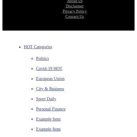
About Us
Disclaimer
Privacy Policy
Contact Us
HOT Categories
Politics
Covid-19
HOT
European Union
City & Business
Sport
Daily
Personal Finance
Example Item
Example Item