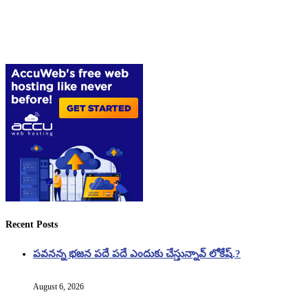
Recent Posts
పవనన్న భజన పదే పదే ఎందుకు చేస్తున్నావ్ లోకేష్.?
August 6, 2026