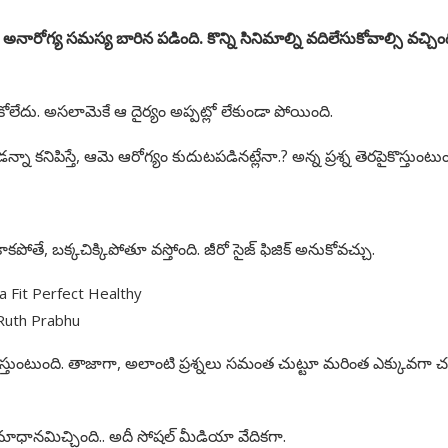
రోగ్య సమస్య బారిన పడింది. కొన్ని సినిమాల్ని వదిలేసుకోవాల్సి వచ్చిం
దు. అసలామెకే ఆ దైర్యం అప్పట్లో లేకుండా పోయింది.
ా కనిపిస్తే, ఆమె ఆరోగ్యం కుదుటపడినట్లేనా.? అన్న ప్రశ్న తెరపైకొస్తుంటుం
కపోతే, బక్కచిక్కిపోతూ వస్తోంది. జీరో సైజ్ ఫిజిక్ అనుకోవచ్చు.
Ruth Prabhu
కొస్తుంటుంది. తాజాగా, అలాంటి ప్రశ్నలు సమంత చుట్టూ మరింత ఎక్కువగా చక్
సమాధానమిచ్చింది.. అదీ సోషల్ మీడియా వేదికగా.