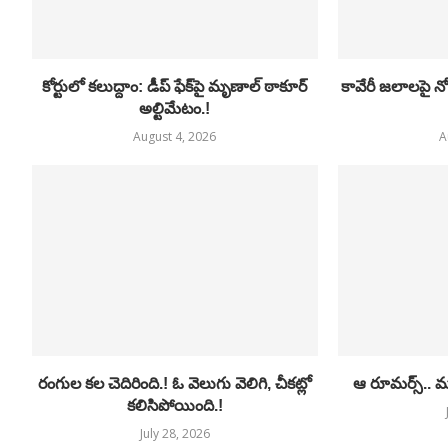
కోర్టులో కలుద్దాం: డీప్ ఫేక్‌పై మృణాల్ ఠాకూర్
కావేరీ జలాలపై న
అల్టిమేటం.!
August 4, 2026
A
రంగుల కల చెదిరింది.! ఓ వెలుగు వెలిగి, చీకట్లో
ఆ రూమర్స్.. మృ
కలిసిపోయింది.!
July 28, 2026