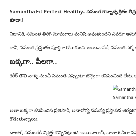
Samantha Fit Perfect Healthy.. సమంత కొన్నాళ్ళ క్రితం తీవ్ర అనా
కూడా.!
నిజానికి, సమంత తిరిగి మామూలు మనిషి అవుతుందని ఎవరూ అనుకోలే
కానీ, సమంత ప్రస్తుతం పూర్తిగా కోలుకుంది. అయినాసరే, సమంత ఎక్కడన్న
బక్కగా.. పీలగా..
కెరీర్ తొలి నాళ్ళ నుంచీ సమంత ఎప్పుడూ బొద్దుగా కనిపించింది లేదు. కా
Samantha 
అలా బక్కగా కనిపించిన ప్రతిసారీ, అనారోగ్య సమస్య ప్రస్తావన తెరపై
కొడుతున్నాయి.
దాంతో, సమంతకి చిర్రెత్తుకొచ్చినట్లుంది. అయినాగానీ, చాలా ఓపిగా 