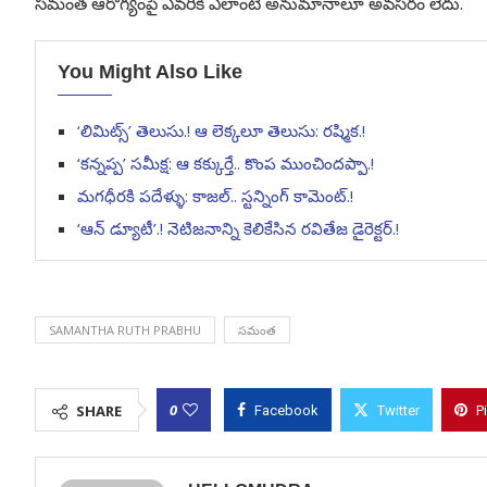
సమంత ఆరోగ్యంపై ఎవరికీ ఎలాంటి అనుమానాలూ అవసరం లేదు.
You Might Also Like
‘లిమిట్స్’ తెలుసు.! ఆ లెక్కలూ తెలుసు: రష్మిక.!
‘కన్నప్ప’ సమీక్ష: ఆ కక్కుర్తే.. కొంప ముంచిందప్పా.!
మగధీరకి పదేళ్ళు: కాజల్‌.. స్టన్నింగ్ కామెంట్.!
‘ఆన్ డ్యూటీ’.! నెటిజనాన్ని కెలికేసిన రవితేజ డైరెక్టర్.!
SAMANTHA RUTH PRABHU
సమంత
0
SHARE
Facebook
Twitter
P