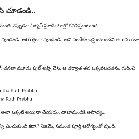
ేసి చూడండి..
 ఎప్పుడూ ఫిట్నెస్ స్టూడియోల్లో కనిపిస్తుంటుంది.
 వుండండి.. ఆరోగ్యంగా వుండండి.. అని సందేశం ఇస్తుంటుందని తెలుసు కదా.
ో. తనలా మూడు పుల్ అప్స్ చేసి, ఆ తర్వాత తన బక్కపలచతనం గురించి
ha Ruth Prabhu
నికి, అలా ఒక్కటి అయినా చేయడం, చాలామందికి అసాధ్యం.
్గాన్ని ఎంచుకుంది కదా.? నిజమే, సమంత పూర్తి ఆరోగ్యంతో వుంది.