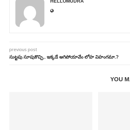
HELLOMUDRA
previous post
సుట్టపు సూపుకొచ్చి.. ఇక్కడే ఆగిపోయావేం లోహ విహంగమా.?
YOU M