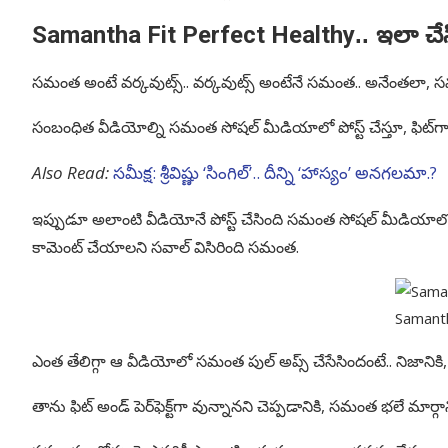
Samantha Fit Perfect Healthy
.. ఇలా చ
సమంత అంటే వర్కవుట్స్.. వర్కవుట్స్ అంటేనే సమంత.. అనేంతలా, సమంత
సంబంధిత వీడియోల్ని సమంత సోషల్ మీడియాలో పోస్ట్ చేస్తూ, ఫిట్‌గా
Also Read:
సమీక్ష: శ్రీవిష్ణు ‘సింగిల్’.. దీన్ని ‘హాస్యం’ అనగలమా.?
ఇప్పుడూ అలాంటి వీడియోనే పోస్ట్ చేసింది సమంత సోషల్ మీడియాల
కామెంట్ చేయాలని సవాల్ విసిరింది సమంత.
Samant
ఎంత తేలిగ్గా ఆ వీడియోలో సమంత పుల్ అప్స్ చేసేసిందంటే.. నిజా
తాను ఫిట్ అండ్ పెర్‌ఫెక్ట్‌గా వున్నానని చెప్పడానికి, సమంత భలే మార