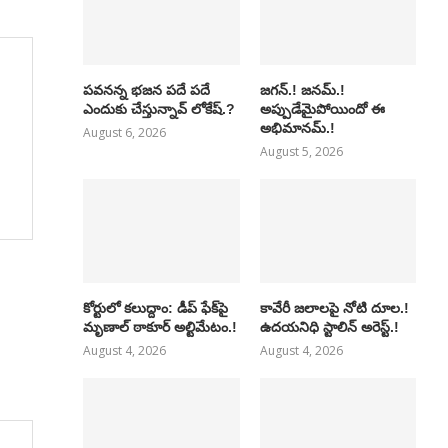
పవనన్న భజన పదే పదే
జగన్.! జనమ్.!
ఎందుకు చేస్తున్నావ్ లోకేష్.?
అప్పుడేమైపోయిందో ఈ
అభిమానమ్.!
August 6, 2026
August 5, 2026
కోర్టులో కలుద్దాం: డీప్ ఫేక్‌పై
కావేరీ జలాలపై నోటి దూల.!
మృణాల్ ఠాకూర్ అల్టిమేటం.!
ఉదయనిధి స్టాలిన్ అరెస్ట్.!
August 4, 2026
August 4, 2026