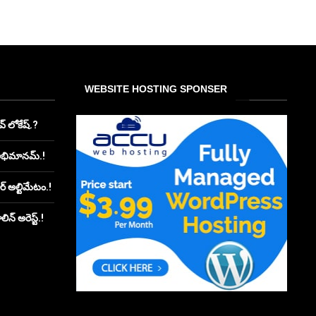
WEBSITE HOSTING SPONSER
్ లోకేష్.?
అభిమానమ్.!
ూర్ అల్టిమేటం.!
న్ అరెస్ట్.!