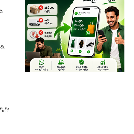
ది
ది.
కర్లు