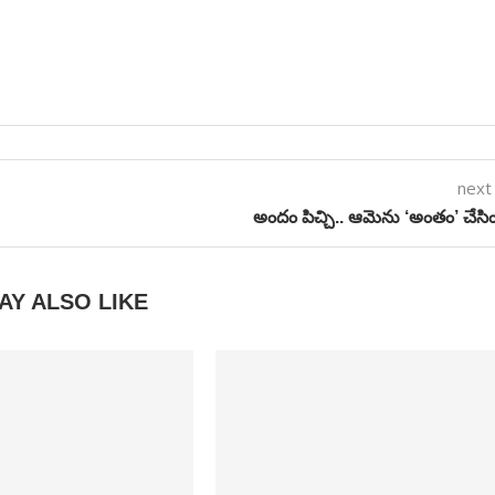
next
అందం పిచ్చి.. ఆమెను ‘అంతం’ చేసి
AY ALSO LIKE