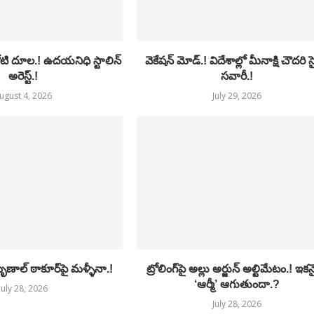
ోటి దూల.! ఉదయనిధి స్టాలిన్
వెకేషన్ మోడ్.! విదేశాల్లో మీనాక్షి చౌదరి సై
అరెస్ట్.!
సవారీ.!
ugust 4, 2026
July 29, 2026
ణాల్ ఠాకూర్‌పై మళ్ళీనా.!
ట్రోలింగ్‌పై అల్లు అర్జున్ అల్టిమేటం.! ఇక
‘ఆర్మీ’ ఆగుతుందా.?
July 28, 2026
July 28, 2026