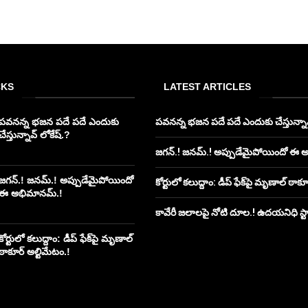
CKS
LATEST ARTICLES
పవనన్న భజన పదే పదే ఎందుకు
పవనన్న భజన పదే పదే ఎందుకు చేస్తున్నావ
చేస్తున్నావ్ లోకేష్.?
జగన్.! జనమ్.! అప్పుడేమైపోయిందో ఈ 
జగన్.! జనమ్.! అప్పుడేమైపోయిందో
కోర్టులో కలుద్దాం: డీప్ ఫేక్‌పై మృణాల్ ఠాక
ఈ అభిమానమ్.!
కావేరీ జలాలపై నోటి దూల.! ఉదయనిధి స్టాలి
కోర్టులో కలుద్దాం: డీప్ ఫేక్‌పై మృణాల్
ఠాకూర్ అల్టిమేటం.!