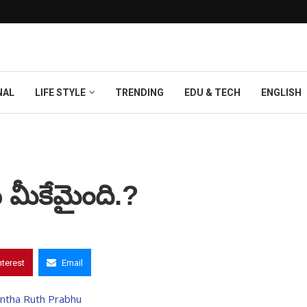
NAL
LIFE STYLE
TRENDING
EDU & TECH
ENGLISH
మీకేమైంది.?
nterest
Email