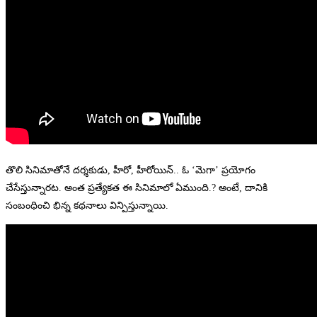
తొలి సినిమాతోనే దర్శకుడు, హీరో, హీరోయిన్.. ఓ ‘మెగా’ ప్రయోగం
చేసేస్తున్నారట. అంత ప్రత్యేకత ఈ సినిమాలో ఏముంది.? అంటే, దానికి
సంబంధించి భిన్న కథనాలు విన్పిస్తున్నాయి.