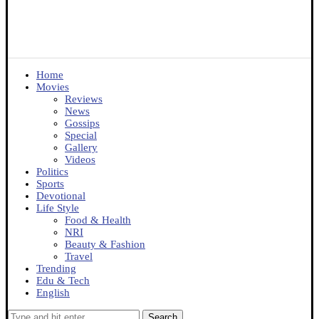
Home
Movies
Reviews
News
Gossips
Special
Gallery
Videos
Politics
Sports
Devotional
Life Style
Food & Health
NRI
Beauty & Fashion
Travel
Trending
Edu & Tech
English
Search