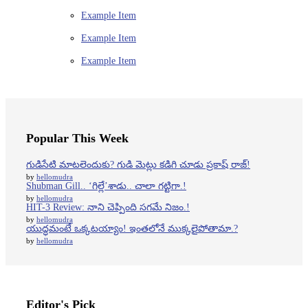
Example Item
Example Item
Example Item
Popular This Week
గుడిసేటి మాటలెందుకు? గుడి మెట్లు కడిగి చూడు ప్రకాష్ రాజ్!
by
hellomudra
Shubman Gill.. ‘గిల్లే’శాడు.. చాలా గట్టిగా.!
by
hellomudra
HIT-3 Review: నాని చెప్పింది సగమే నిజం.!
by
hellomudra
యుద్ధమంటే ఒక్కటయ్యాం! ఇంతలోనే ముక్కలైపోతామా.?
by
hellomudra
Editor's Pick