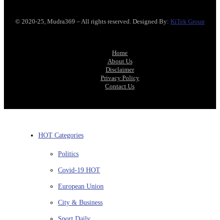
© 2020-25, Mudra369 – All rights reserved. Designed By:
KiTek Group
Home
About Us
Disclaimer
Privacy Policy
Contact Us
HOT Categories
Politics
Covid-19
HOT
European Union
City & Business
Sport
Daily