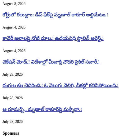
August 8, 2026
కోర్టులో కలుద్దాం: డీప్ ఫేక్‌పై మృణాల్ ఠాకూర్ అల్టిమేటం.!
August 4, 2026
కావేరీ జలాలపై నోటి దూల.! ఉదయనిధి స్టాలిన్ అరెస్ట్.!
August 4, 2026
వెకేషన్ మోడ్.! విదేశాల్లో మీనాక్షి చౌదరి సైకిల్ సవారీ.!
July 29, 2026
రంగుల కల చెదిరింది.! ఓ వెలుగు వెలిగి, చీకట్లో కలిసిపోయింది.!
July 28, 2026
ఆ రూమర్స్.. మృణాల్ ఠాకూర్‌పై మళ్ళీనా.!
July 28, 2026
Sponsers