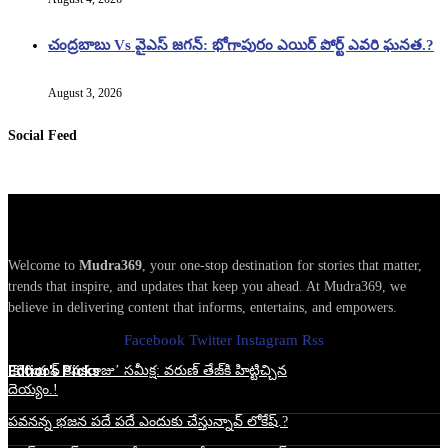
చంద్రబాబు Vs వైఎస్ జగన్: భోగాపురం ఎయిర్ పోర్ట్ ఎవరి ఘనత.?
August 3, 2026
Social Feed
Welcome to
Mudra369
, your one-stop destination for stories that matter,
trends that inspire, and updates that keep you ahead. At Mudra369, we
believe in delivering content that informs, entertains, and empowers.
Facebook
Twitter
Instagram
Rss
Edtior's Picks
‘కొరియన్ కనకరాజు’ సమీక్ష: వరుణ్ తేజ్‌కి హిట్టిచ్చిన
దెయ్యం.!
పవనన్న భజన పదే పదే ఎందుకు చేస్తున్నావ్ లోకేష్.?