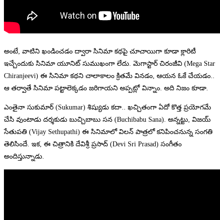
అంటే, వాటిని ఖండించడం ద్వారా సినిమా కథపై చూచాయిగా కూడా క్లారిటీ
ఇచ్చేందుకు సినిమా యూనిట్ సుముఖంగా లేదు. మెగాస్టార్ చిరంజీవి (Mega Star
Chiranjeevi) ఈ సినిమా కథని చాలాకాలం క్రితమే వినడం, ఆయన ఓకే చేయడం..
ఆ తర్వాతే సినిమా పట్టాలెక్కడం జరిగాయని అప్పట్లో విన్నాం. అది నిజం కూడా.
ఎంతైనా సుకుమార్ (Sukumar) శిష్యుడు కదా.. ఖచ్చితంగా ఏదో కొత్త ప్రయోగమే
చేసి వుంటాడు దర్శకుడు బుచ్చిబాబు సన (Buchibabu Sana). అన్నట్టు, విజయ్
సేతుపతి (Vijay Sethupathi) ఈ సినిమాలో విలన్ పాత్రలో కనిపించనున్న సంగతి
తెలిసిందే. ఇక, ఈ చిత్రానికి దేవిశ్రీ ప్రసాద్ (Devi Sri Prasad) సంగీతం
అందిస్తున్నాడు.