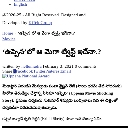
English
@2020-25 - All Right Reserved. Designed and
Developed by
KiTek Group
Home
»
‘ఉప్పెన’లో ఆ మెగా ట్విస్ట్ ఇదేనా.?
Movies
‘ఉప్పెన’లో ఆ మెగా ట్విస్ట్ ఇదేనా.?
written by
hellomudra
February 3, 2021
0 comments
Share
0
Facebook
Twitter
Pinterest
Email
మెగాస్టార్ చిరంజీవి మేనల్లుడు పంజా వైష్ణవ్ తేజ్ (సాయి ధరమ్ తేజ్ సోదరుడు)
హీరోగా తెరంగేట్రం చేస్తోన్న సినిమా ‘ఉప్పెన’ (Uppena Movie Shocking
Story). ప్రముఖ దర్శకుడు సుకుమార్ శిష్యుడు బుచ్చిబాబు సన ఈ చిత్రంతో
దర్శకుడిగా పరిచయమవుతున్నాడు.
కన్నడ బ్యూటీ కృతి శెట్టికి (Krithi Shetty) కూడా ఇది డెబ్యూ ఫిలిం.