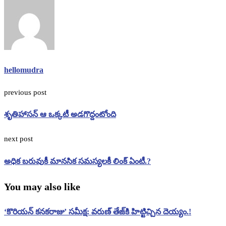
hellomudra
previous post
శృతిహాసన్‌ ఆ ఒక్కటీ అడగొద్దంటోంది
next post
అధిక బరువుకీ మానసిక సమస్యలకీ లింక్ ఏంటీ.?
You may also like
‘కొరియన్ కనకరాజు’ సమీక్ష: వరుణ్ తేజ్‌కి హిట్టిచ్చిన దెయ్యం.!