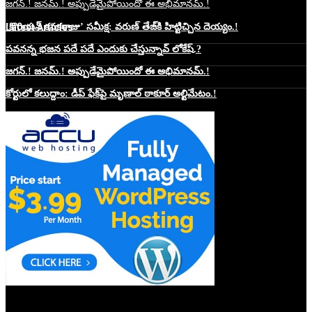
జగన్.! జనమ్.! అప్పుడేమైపోయిందో ఈ అభిమానమ్.!
Latest Articles
‘కొరియన్ కనకరాజు’ సమీక్ష: వరుణ్ తేజ్‌కి హిట్టిచ్చిన దెయ్యం.!
పవనన్న భజన పదే పదే ఎందుకు చేస్తున్నావ్ లోకేష్.?
జగన్.! జనమ్.! అప్పుడేమైపోయిందో ఈ అభిమానమ్.!
కోర్టులో కలుద్దాం: డీప్ ఫేక్‌పై మృణాల్ ఠాకూర్ అల్టిమేటం.!
Website Hosting Sponser