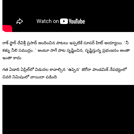
రాక్ స్టార్ దేవిశ్రీ ప్రసాద్ అందించిన పాటలు ఇప్పటికే సూపర్ హిట్ అయ్యాయి. ‘నీ
కళ్ళు నీలి సముద్రం..’ అంటూ సాగే పాట సృష్టించిన, సృష్టిస్తున్న ప్రభంజనం అంతా
ఇంతా కాదు.
గత ఏడాది ఏప్రిల్‌లో విడుదల కావాల్సిన ‘ఉప్పెన’ కరోనా పాండమిక్ నేపథ్యంలో
చివరి నిమిషంలో వాయిదా పడింది.