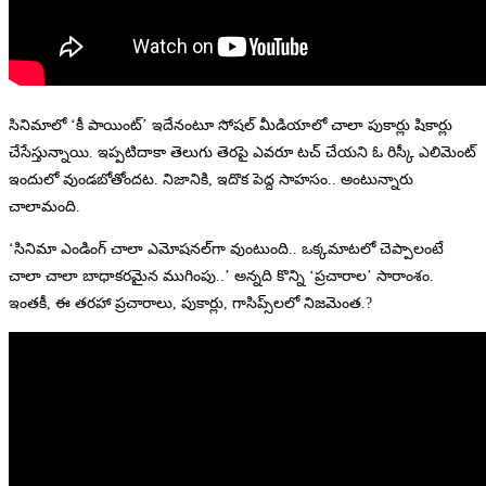
సినిమాలో ‘కీ పాయింట్’ ఇదేనంటూ సోషల్ మీడియాలో చాలా పుకార్లు షికార్లు
చేసేస్తున్నాయి. ఇప్పటిదాకా తెలుగు తెరపై ఎవరూ టచ్ చేయని ఓ రిస్కీ ఎలిమెంట్
ఇందులో వుండబోతోందట. నిజానికి, ఇదొక పెద్ద సాహసం.. అంటున్నారు
చాలామంది.
‘సినిమా ఎండింగ్ చాలా ఎమోషనల్‌గా వుంటుంది.. ఒక్కమాటలో చెప్పాలంటే
చాలా చాలా బాధాకరమైన ముగింపు..’ అన్నది కొన్ని ‘ప్రచారాల’ సారాంశం.
ఇంతకీ, ఈ తరహా ప్రచారాలు, పుకార్లు, గాసిప్స్‌లలో నిజమెంత.?