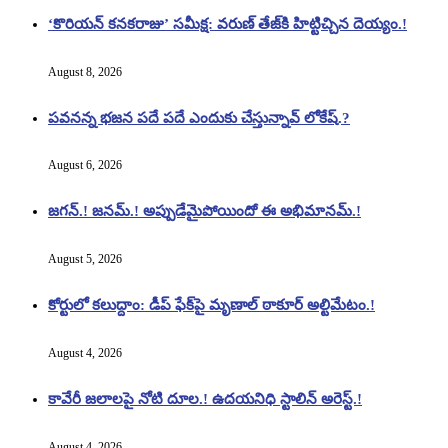
‘కొరియన్ కనకరాజు’ సమీక్ష: వరుణ్ తేజ్‌కి హిట్టిచ్చిన దెయ్యం.!
August 8, 2026
పవనన్న భజన పదే పదే ఎందుకు చేస్తున్నావ్ లోకేష్.?
August 6, 2026
జగన్.! జనమ్.! అప్పుడేమైపోయిందో ఈ అభిమానమ్.!
August 5, 2026
కోర్టులో కలుద్దాం: డీప్ ఫేక్‌పై మృణాల్ ఠాకూర్ అల్టిమేటం.!
August 4, 2026
కావేరీ జలాలపై నోటి దూల.! ఉదయనిధి స్టాలిన్ అరెస్ట్.!
August 4, 2026