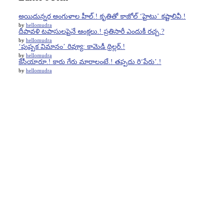
అయిదున్నర అంగుళాల హీల్.! కృతితో కాజోల్ ‘హైటు’ కష్టాలివీ.!
by
hellomudra
దీపావళి టపాసులపైనే ఆంక్షలు.! ప్రతిసారీ ఎందుకీ రచ్చ.?
by
hellomudra
‘పుష్పక విమానం’ రివ్యూ: కామెడీ థ్రిల్లర్.!
by
hellomudra
కేసీయారూ.! కారు గేరు మారాలంటే.! తప్పదు రి‘పేరు’.!
by
hellomudra