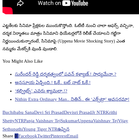
ఎట్టకేలకు సినిమా ప్రేక్షకుల ముందుకొస్తోంది. ఓటీటీ నుంచి చాలా ఆఫర్స్ వచ్చినా,
దర్శక నిర్మాతలు మాత్రం సినిమాని థియేటర్లలోనే రిలీజ్ చేయాలని గట్టిగా
నిర్ణయించుకున్నారంటే, సినిమాపై (Uppena Movie Shocking Story) ఎంత
నమ్మకం మేకర్స్‌కి వుండి వుండాలి.
You Might Also Like
సురేందర్ రెడ్డి దర్శకత్వంలో పవన్ కళ్యాణ్.! సాధ్యమేనా.?
అనసూయ ఏడ్చింది.! ఓకే.. బట్ నాట్ ఓకే.!
‘కల్ప్రిట్స్’ ఎవరు శ్యామలా.!?
Nithin Extra Ordinary Man.. నితిన్.. ఈ ‘ఎక్స్‌ట్రా’ అవసరమా!
Buchibabu Sana
Devi Sri Prasad
Devisri Prasad
Jr NTR
Krithi
Shetty
NTR
Panja Vaishnav Tej
Sukumar
Uppena
Vaishnav Tej
Vijay
Sethupathi
Young Tiger NTR
ఉప్పెన
Share
0
Facebook
Twitter
Pinterest
Email