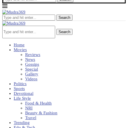
Search
Search
Home
Movies
Reviews
News
Gossips
Special
Gallery
Videos
Politics
Sports
Devotional
Life Style
Food & Health
NRI
Beauty & Fashion
Travel
Trending
Edu & Tech