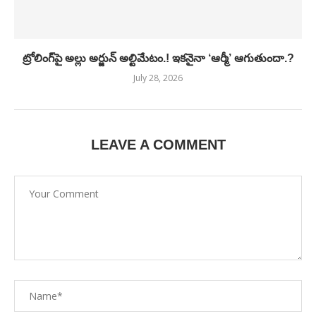
ట్రోలింగ్‌పై అల్లు అర్జున్ అల్టిమేటం.! ఇకనైనా ‘ఆర్మీ’ ఆగుతుందా.?
July 28, 2026
LEAVE A COMMENT