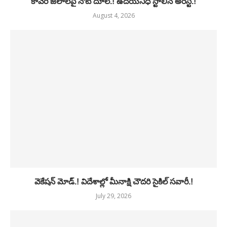
కావేరీ జలాలపై నోటి దూల.! ఉదయనిధి స్టాలిన్ అరెస్ట్.!
August 4, 2026
వెకేషన్ మోడ్.! విదేశాల్లో మీనాక్షి చౌదరి సైకిల్ సవారీ.!
July 29, 2026