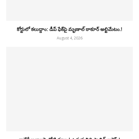
కోర్టులో కలుద్దాం: డీప్ ఫేక్‌పై మృణాల్ ఠాకూర్ అల్టిమేటం.!
August 4, 2026