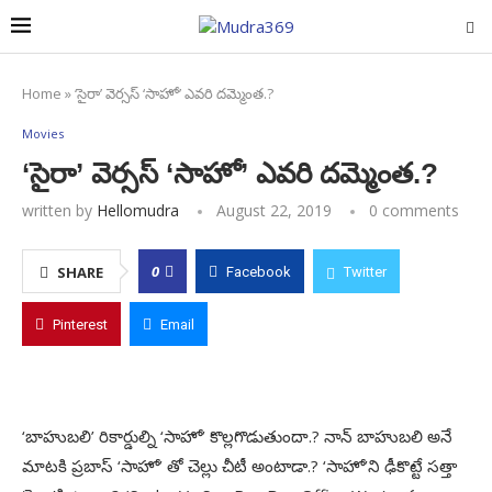
Home
»
‘సైరా’ వెర్సస్‌ ‘సాహో’ ఎవరి దమ్మెంత.?
Movies
‘సైరా’ వెర్సస్‌ ‘సాహో’ ఎవరి దమ్మెంత.?
written by
Hellomudra
August 22, 2019
0 comments
0
SHARE
Facebook
Twitter
Pinterest
Email
‘బాహుబలి’ రికార్డుల్ని ‘సాహో’ కొల్లగొడుతుందా.? నాన్‌ బాహుబలి అనే
మాటకి ప్రబాస్‌ ‘సాహో’ తో చెల్లు చీటీ అంటాడా.? ‘సాహో’ని ఢీకొట్టే సత్తా