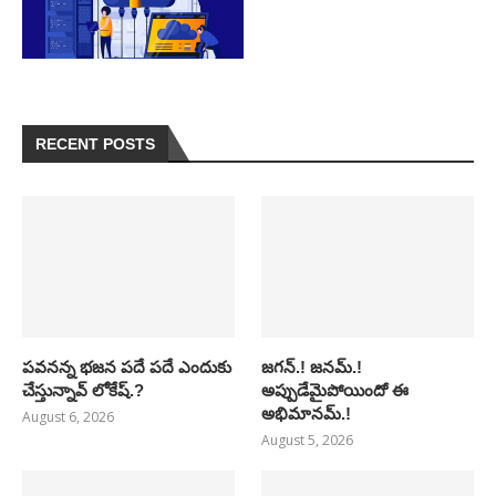
RECENT POSTS
పవనన్న భజన పదే పదే ఎందుకు
జగన్.! జనమ్.!
చేస్తున్నావ్ లోకేష్.?
అప్పుడేమైపోయిందో ఈ
అభిమానమ్.!
August 6, 2026
August 5, 2026