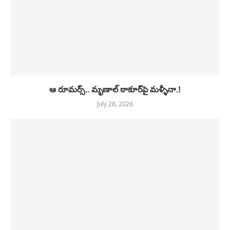
ఆ రూమర్స్.. మృణాల్ ఠాకూర్‌పై మళ్ళీనా.!
July 28, 2026