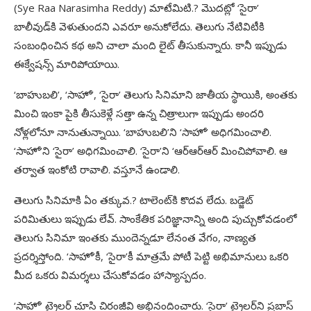
(Sye Raa Narasimha Reddy) మాటేమిటి.? మొదట్లో ‘సైరా’
బాలీవుడ్‌కి వెళుతుందని ఎవరూ అనుకోలేదు. తెలుగు నేటివిటీకి
సంబంధించిన కథ అని చాలా మంది లైట్‌ తీసుకున్నారు. కానీ ఇప్పుడు
ఈక్వేషన్స్‌ మారిపోయాయి.
‘బాహుబలి’, ‘సాహో’, ‘సైరా’ తెలుగు సినిమాని జాతీయ స్థాయికి, అంతకు
మించి ఇంకా పైకి తీసుకెళ్లే సత్తా ఉన్న చిత్రాలుగా ఇప్పుడు అందరి
నోళ్లలోనూ నానుతున్నాయి. ‘బాహుబలి’ని ‘సాహో’ అధిగమించాలి.
‘సాహో’ని ‘సైరా’ అధిగమించాలి. ‘సైరా’ని ‘ఆర్‌ఆర్‌ఆర్‌ మించిపోవాలి. ఆ
తర్వాత ఇంకోటి రావాలి. వస్తూనే ఉండాలి.
తెలుగు సినిమాకి ఏం తక్కువ.? టాలెంట్‌కి కొదవ లేదు. బడ్జెట్‌
పరిమితులు ఇప్పుడు లేవ్‌. సాంకేతిక పరిజ్ఞానాన్ని అంది పుచ్చుకోవడంలో
తెలుగు సినిమా ఇంతకు ముందెన్నడూ లేనంత వేగం, నాణ్యత
ప్రదర్శిస్తోంది. ‘సాహో’కీ, ‘సైరా’కీ మాత్రమే పోటీ పెట్టి అభిమానులు ఒకరి
మీద ఒకరు విమర్శలు చేసుకోవడం హాస్యాస్పదం.
‘సాహో’ ట్రైలర్‌ చూసి చిరంజీవి అభినందించారు. ‘సైరా’ ట్రైలర్‌ని ప్రబాస్‌