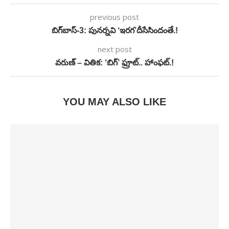
previous post
బిగ్‌బాస్‌-3: పునర్నవి ‘ఇరగ’దీసేసిందంతే.!
next post
వరుణ్‌ – వితిక: ‘బిగ్‌’ ఫ్రూట్.. హాంఫట్.!
YOU MAY ALSO LIKE