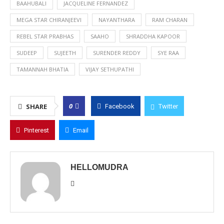
BAAHUBALI
JACQUELINE FERNANDEZ
MEGA STAR CHIRANJEEVI
NAYANTHARA
RAM CHARAN
REBEL STAR PRABHAS
SAAHO
SHRADDHA KAPOOR
SUDEEP
SUJEETH
SURENDER REDDY
SYE RAA
TAMANNAH BHATIA
VIJAY SETHUPATHI
0
SHARE
Facebook
Twitter
Pinterest
Email
HELLOMUDRA