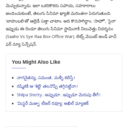
మెచ్చుకున్నాడు. ఇలా ఒకరికొకరు సహాయ, సహకారాలు
అందించుకుంటే, తెలుగు సినిమా ఖ్యాతి మరింతగా పెరుగుతుంది.
‘బాహుబలి’తో ఆల్రెడీ సత్తా చాటాం. అది కొనసాగిద్దాం. ‘సాహో’, ‘సైరా’
ఇప్పుడు ఈ రెండూ తెలుగు సినిమా స్టామినాకి నిలువెత్తు నిదర్శనం
(Saaho Vs Sye Raa Box Office War). లెట్స్‌ వెయిట్‌ అండ్‌ వాచ్‌
ఫర్‌ న్యూ సెన్సేషన్‌.
You Might Also Like
నాగచైతన్య, సమంత.. మళ్ళీ కలిస్తే.!
రష్మికకి ఆ ‘శెట్టి’ తలనొప్పి తగ్గినట్టేనా.!
Shilpa Shetty.. అప్పుడూ.. ఇప్పుడూ మెరుపు తీగే.!
‘మిస్టర్‌ మజ్ను’ టీజర్‌ రివ్యూ: అఖిల్‌ మ్యాజిక్‌