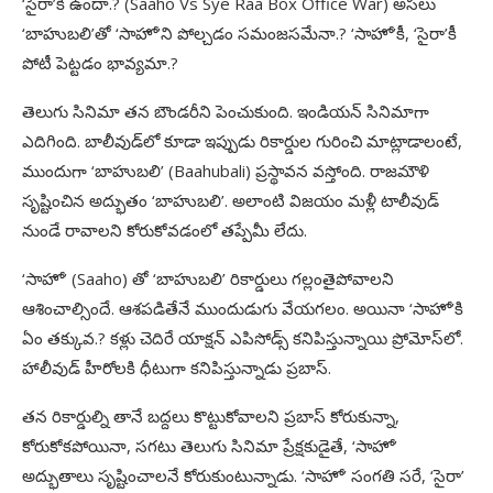
‘సైరా’కి ఉందా.? (Saaho Vs Sye Raa Box Office War) అసలు
‘బాహుబలి’తో ‘సాహో’ని పోల్చడం సమంజసమేనా.? ‘సాహో’కీ, ‘సైరా’కీ
పోటీ పెట్టడం భావ్యమా.?
తెలుగు సినిమా తన బౌండరీని పెంచుకుంది. ఇండియన్‌ సినిమాగా
ఎదిగింది. బాలీవుడ్‌లో కూడా ఇప్పుడు రికార్డుల గురించి మాట్లాడాలంటే,
ముందుగా ‘బాహుబలి’ (Baahubali) ప్రస్థావన వస్తోంది. రాజమౌళి
సృష్టించిన అద్భుతం ‘బాహుబలి’. అలాంటి విజయం మళ్లీ టాలీవుడ్‌
నుండే రావాలని కోరుకోవడంలో తప్పేమీ లేదు.
‘సాహో’ (Saaho) తో ‘బాహుబలి’ రికార్డులు గల్లంతైపోవాలని
ఆశించాల్సిందే. ఆశపడితేనే ముందుడుగు వేయగలం. అయినా ‘సాహో’కి
ఏం తక్కువ.? కళ్లు చెదిరే యాక్షన్‌ ఎపిసోడ్స్‌ కనిపిస్తున్నాయి ప్రోమోస్‌లో.
హాలీవుడ్‌ హీరోలకి ధీటుగా కనిపిస్తున్నాడు ప్రబాస్‌.
తన రికార్డుల్ని తానే బద్దలు కొట్టుకోవాలని ప్రబాస్‌ కోరుకున్నా,
కోరుకోకపోయినా, సగటు తెలుగు సినిమా ప్రేక్షకుడైతే, ‘సాహో’
అద్భుతాలు సృష్టించాలనే కోరుకుంటున్నాడు. ‘సాహో’ సంగతి సరే, ‘సైరా’