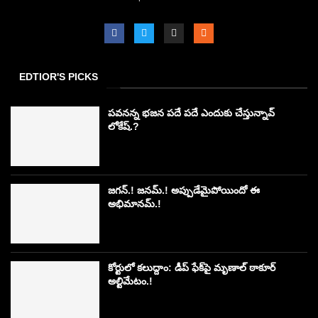
EDTIOR'S PICKS
పవనన్న భజన పదే పదే ఎందుకు చేస్తున్నావ్
లోకేష్.?
జగన్.! జనమ్.! అప్పుడేమైపోయిందో ఈ
అభిమానమ్.!
కోర్టులో కలుద్దాం: డీప్ ఫేక్‌పై మృణాల్ ఠాకూర్
అల్టిమేటం.!