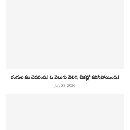
రంగుల కల చెదిరింది.! ఓ వెలుగు వెలిగి, చీకట్లో కలిసిపోయింది.!
July 28, 2026