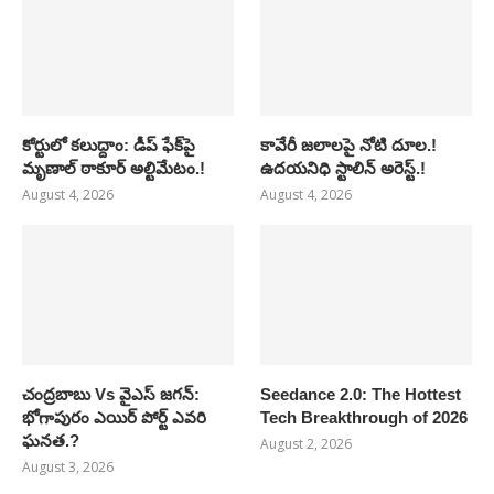
కోర్టులో కలుద్దాం: డీప్ ఫేక్‌పై
కావేరీ జలాలపై నోటి దూల.!
మృణాల్ ఠాకూర్ అల్టిమేటం.!
ఉదయనిధి స్టాలిన్ అరెస్ట్.!
August 4, 2026
August 4, 2026
చంద్రబాబు Vs వైఎస్ జగన్:
Seedance 2.0: The Hottest
భోగాపురం ఎయిర్ పోర్ట్ ఎవరి
Tech Breakthrough of 2026
ఘనత.?
August 2, 2026
August 3, 2026