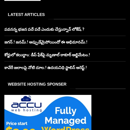
LATEST ARTICLES
పవనన్న భజన పదే పదే ఎందుకు చేస్తున్నావ్ లోకేష్.?
జగన్.! జనమ్.! అప్పుడేమైపోయిందో ఈ అభిమానమ్.!
కోర్టులో కలుద్దాం: డీప్ ఫేక్‌పై మృణాల్ ఠాకూర్ అల్టిమేటం.!
కావేరీ జలాలపై నోటి దూల.! ఉదయనిధి స్టాలిన్ అరెస్ట్.!
WEBSITE HOSTING SPONSER