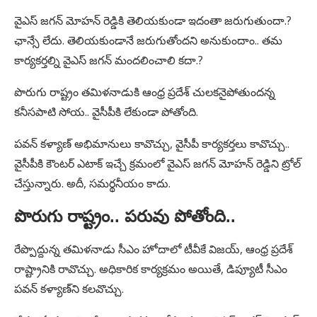
వైఎస్ జగన్ మోహన్ రెడ్డికి తెలియకుండా ఇదంతా జరుగుతుందా.?
ఛాన్సే లేదు. తెలియకుండానే జరుగుతోందని అనుకుందాం.. తమ
కార్యకర్తల్ని వైఎస్ జగన్ మందలించాలి కదా.?
పొరుగు రాష్ట్రం తమిళనాడుకి ఆంధ్ర ప్రదేశ్ చులకనైపోతుందన్న
కనీసపాటి సోయ.. వైసీపీకి లేకుండా పోతోంది.
పవన్ కళ్యాణ్ అభిమానులు కావొచ్చు, వైసీపీ కార్యకర్తలు కావొచ్చు..
వైసీపీకి కౌంటర్ ఎటాక్ ఇచ్చే క్రమంలో వైఎస్ జగన్ మోహన్ రెడ్డిని ట్రోల్
చేస్తున్నారు. అదీ, సమర్థనీయం కాదు.
పొరుగు రాష్ట్రం.. పరువు పోతోంది..
రేప్పొద్దున్న తమిళనాడు సీఎం హోదాలో టీవీకే విజయ్, ఆంధ్ర ప్రదేశ్
రాష్ట్రానికి రావొచ్చు. అధికారిక కార్యక్రమం అయితే, డిప్యూటీ సీఎం
పవన్ కళ్యాణ్‌ని కలవొచ్చు.