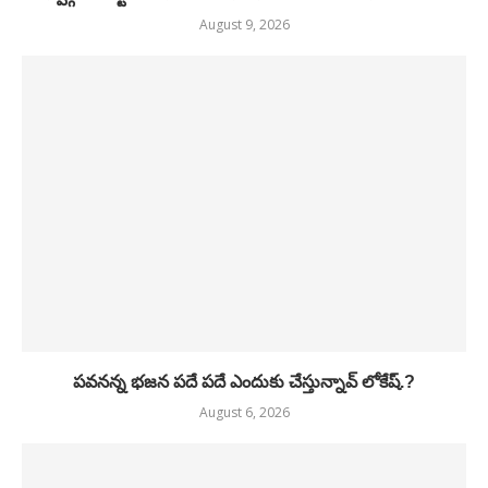
August 9, 2026
పవనన్న భజన పదే పదే ఎందుకు చేస్తున్నావ్ లోకేష్.?
August 6, 2026