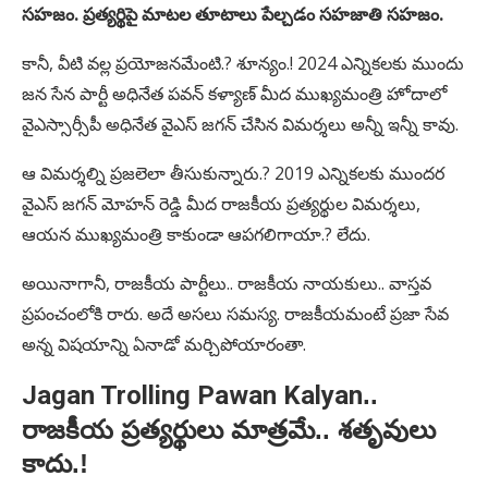
సహజం. ప్రత్యర్థిపై మాటల తూటాలు పేల్చడం సహజాతి సహజం.
కానీ, వీటి వల్ల ప్రయోజనమేంటి.? శూన్యం.! 2024 ఎన్నికలకు ముందు
జన సేన పార్టీ అధినేత పవన్ కళ్యాణ్ మీద ముఖ్యమంత్రి హోదాలో
వైఎస్సార్సీపీ అధినేత వైఎస్ జగన్ చేసిన విమర్శలు అన్నీ ఇన్నీ కావు.
ఆ విమర్శల్ని ప్రజలెలా తీసుకున్నారు.? 2019 ఎన్నికలకు ముందర
వైఎస్ జగన్ మోహన్ రెడ్డి మీద రాజకీయ ప్రత్యర్థుల విమర్శలు,
ఆయన ముఖ్యమంత్రి కాకుండా ఆపగలిగాయా.? లేదు.
అయినాగానీ, రాజకీయ పార్టీలు.. రాజకీయ నాయకులు.. వాస్తవ
ప్రపంచంలోకి రారు. అదే అసలు సమస్య. రాజకీయమంటే ప్రజా సేవ
అన్న విషయాన్ని ఏనాడో మర్చిపోయారంతా.
Jagan Trolling Pawan Kalyan
..
రాజకీయ ప్రత్యర్థులు మాత్రమే.. శతృవులు
కాదు.!