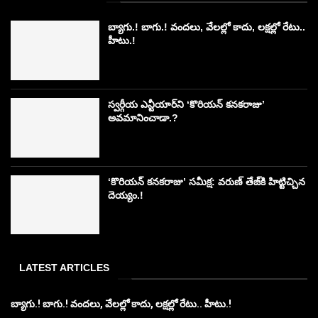
బ్యాగు.! బాగు.! వందలు, వేలల్లో కాదు, లక్షల్లో రేటు..
హీటు.!
స్వర్గీయ ఎన్టీయార్‌ని ‘కొరియన్ కనకరాజు’
అవమానించాడా.?
‘కొరియన్ కనకరాజు’ సమీక్ష: వరుణ్ తేజ్‌కి హిట్టిచ్చిన
దెయ్యం.!
LATEST ARTICLES
బ్యాగు.! బాగు.! వందలు, వేలల్లో కాదు, లక్షల్లో రేటు.. హీటు.!