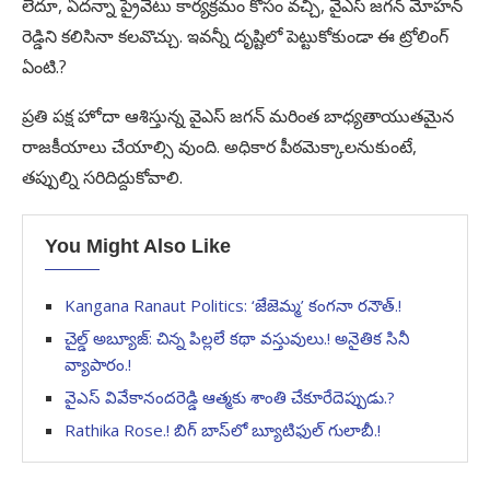
లేదూ, ఏదన్నా ప్రైవేటు కార్యక్రమం కోసం వచ్చి, వైఎస్ జగన్ మోహన్
రెడ్డిని కలిసినా కలవొచ్చు. ఇవన్నీ దృష్టిలో పెట్టుకోకుండా ఈ ట్రోలింగ్
ఏంటి.?
ప్రతి పక్ష హోదా ఆశిస్తున్న వైఎస్ జగన్ మరింత బాధ్యతాయుతమైన
రాజకీయాలు చేయాల్సి వుంది. అధికార పీఠమెక్కాలనుకుంటే,
తప్పుల్ని సరిదిద్దుకోవాలి.
You Might Also Like
Kangana Ranaut Politics: ‘జేజెమ్మ’ కంగనా రనౌత్.!
చైల్డ్ అబ్యూజ్: చిన్న పిల్లలే కథా వస్తువులు.! అనైతిక సినీ
వ్యాపారం.!
వైఎస్ వివేకానందరెడ్డి ఆత్మకు శాంతి చేకూరేదెప్పుడు.?
Rathika Rose.! బిగ్ బాస్‌లో బ్యూటిఫుల్ గులాబీ.!