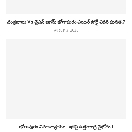
చంద్రబాబు Vs వైఎస్ జగన్: భోగాపురం ఎయిర్ పోర్ట్ ఎవరి ఘనత.?
August 3, 2026
భోగాపురం విమానాశ్రయం.. ఇకపై ఉత్తరాంధ్ర వైభోగం.!