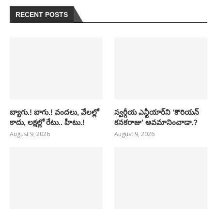
RECENT POSTS
బ్యాగు.! బాగు.! వందలు, వేలల్లో
స్వర్గీయ ఎన్టీయార్‌ని ‘కొరియన్
కాదు, లక్షల్లో రేటు.. హీటు.!
కనకరాజు’ అవమానించాడా.?
August 9, 2026
August 9, 2026