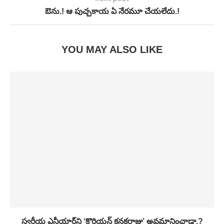
ఔను.! ఆ పుచ్చకాయ ఏ నేరమూ చేయలేదు.!
YOU MAY ALSO LIKE
స్వర్గీయ ఎన్టీయార్‌ని ‘కొరియన్ కనకరాజు’ అవమానించాడా.?