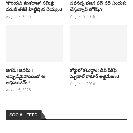
‘కొరియన్ కనకరాజు’ సమీక్ష:
పవనన్న భజన పదే పదే ఎందుకు
వరుణ్ తేజ్‌కి హిట్టిచ్చిన దెయ్యం.!
చేస్తున్నావ్ లోకేష్.?
August 8, 2026
August 6, 2026
జగన్.! జనమ్.!
కోర్టులో కలుద్దాం: డీప్ ఫేక్‌పై
అప్పుడేమైపోయిందో ఈ
మృణాల్ ఠాకూర్ అల్టిమేటం.!
అభిమానమ్.!
August 4, 2026
August 5, 2026
SOCIAL FEED