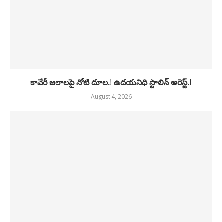
కావేరీ జలాలపై నోటి దూల.! ఉదయనిధి స్టాలిన్ అరెస్ట్.!
August 4, 2026