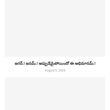
జగన్.! జనమ్.! అప్పుడేమైపోయిందో ఈ అభిమానమ్.!
August 5, 2026