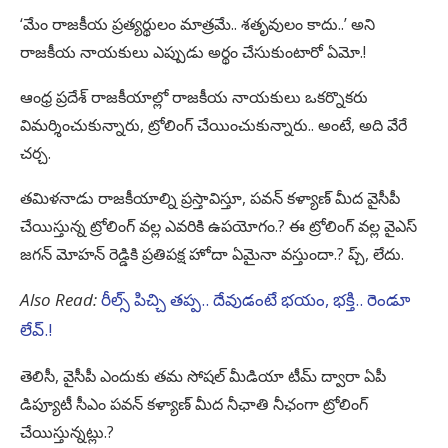
‘మేం రాజకీయ ప్రత్యర్థులం మాత్రమే.. శతృవులం కాదు..’ అని
రాజకీయ నాయకులు ఎప్పుడు అర్థం చేసుకుంటారో ఏమో.!
ఆంధ్ర ప్రదేశ్ రాజకీయాల్లో రాజకీయ నాయకులు ఒకర్నొకరు
విమర్శించుకున్నారు, ట్రోలింగ్ చేయించుకున్నారు.. అంటే, అది వేరే
చర్చ.
తమిళనాడు రాజకీయాల్ని ప్రస్తావిస్తూ, పవన్ కళ్యాణ్ మీద వైసీపీ
చేయిస్తున్న ట్రోలింగ్ వల్ల ఎవరికి ఉపయోగం.? ఈ ట్రోలింగ్ వల్ల వైఎస్
జగన్ మోహన్ రెడ్డికి ప్రతిపక్ష హోదా ఏమైనా వస్తుందా.? ప్చ్, లేదు.
Also Read:
రీల్స్ పిచ్చి తప్ప.. దేవుడంటే భయం, భక్తి.. రెండూ
లేవ్.!
తెలిసీ, వైసీపీ ఎందుకు తమ సోషల్ మీడియా టీమ్ ద్వారా ఏపీ
డిప్యూటీ సీఎం పవన్ కళ్యాణ్ మీద నీఛాతి నీఛంగా ట్రోలింగ్
చేయిస్తున్నట్లు.?