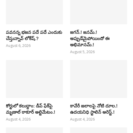
పవనన్న భజన పదే పదే ఎందుకు
జగన్.! జనమ్.!
చేస్తున్నావ్ లోకేష్.?
అప్పుడేమైపోయిందో ఈ
అభిమానమ్.!
August 6, 2026
August 5, 2026
కోర్టులో కలుద్దాం: డీప్ ఫేక్‌పై
కావేరీ జలాలపై నోటి దూల.!
మృణాల్ ఠాకూర్ అల్టిమేటం.!
ఉదయనిధి స్టాలిన్ అరెస్ట్.!
August 4, 2026
August 4, 2026