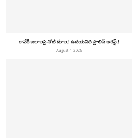
కావేరీ జలాలపై నోటి దూల.! ఉదయనిధి స్టాలిన్ అరెస్ట్.!
August 4, 2026