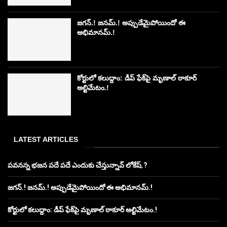
జగన్.! జనమ్.! అప్పుడేమైపోయిందో ఈ
అభిమానమ్.!
కోర్టులో కలుద్దాం: డీప్ ఫేక్‌పై మృణాల్ ఠాకూర్
అల్టిమేటం.!
LATEST ARTICLES
పవనన్న భజన పదే పదే ఎందుకు చేస్తున్నావ్ లోకేష్.?
జగన్.! జనమ్.! అప్పుడేమైపోయిందో ఈ అభిమానమ్.!
కోర్టులో కలుద్దాం: డీప్ ఫేక్‌పై మృణాల్ ఠాకూర్ అల్టిమేటం.!