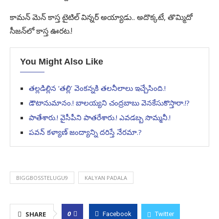
కామన్ మెన్ కాస్త టైటిల్ విన్నర్ అయ్యాడు.. అదొక్కటే, తొమ్మిదో
సీజన్‌లో కాస్త ఊరట.!
You Might Also Like
తల్లడిల్లిన ‘తల్లి’ వెంకన్నకి తలనీలాలు ఇచ్చేసింది.!
డౌటానుమానం.! బాలయ్యని చంద్రబాబు వెనకేసుకొస్తారా.!?
పాతేశారు.! వైసీపీని పాతరేశారు.! ఎవడబ్బ సొమ్మనీ.!
పవన్ కళ్యాణ్ జంద్యాన్ని దరిస్తే నేరమా.?
BIGGBOSSTELUGU9
KALYAN PADALA
0
SHARE
Facebook
Twitter