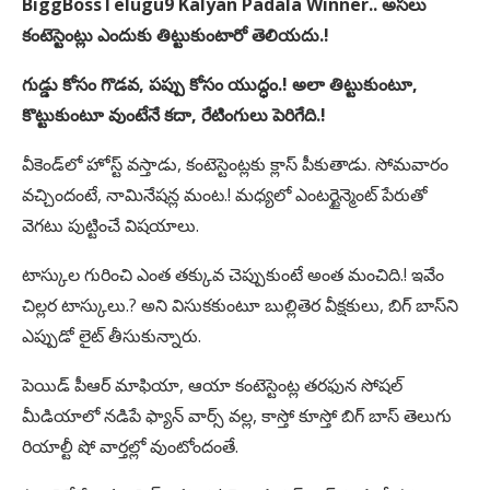
BiggBossTelugu9 Kalyan Padala Winner.. అసలు
కంటెస్టెంట్లు ఎందుకు తిట్టుకుంటారో తెలియదు.!
గుడ్డు కోసం గొడవ, పప్పు కోసం యుద్ధం.! అలా తిట్టుకుంటూ,
కొట్టుకుంటూ వుంటేనే కదా, రేటింగులు పెరిగేది.!
వీకెండ్‌లో హోస్ట్ వస్తాడు, కంటెస్టెంట్లకు క్లాస్ పీకుతాడు. సోమవారం
వచ్చిందంటే, నామినేషన్ల మంట.! మధ్యలో ఎంటర్టైన్మెంట్ పేరుతో
వెగటు పుట్టించే విషయాలు.
టాస్కుల గురించి ఎంత తక్కువ చెప్పుకుంటే అంత మంచిది.! ఇవేం
చిల్లర టాస్కులు.? అని విసుకకుంటూ బుల్లితెర వీక్షకులు, బిగ్ బాస్‌ని
ఎప్పుడో లైట్ తీసుకున్నారు.
పెయిడ్ పీఆర్ మాఫియా, ఆయా కంటెస్టెంట్ల తరఫున సోషల్
మీడియాలో నడిపే ఫ్యాన్ వార్స్ వల్ల, కాస్తో కూస్తో బిగ్ బాస్ తెలుగు
రియాల్టీ షో వార్తల్లో వుంటోందంతే.