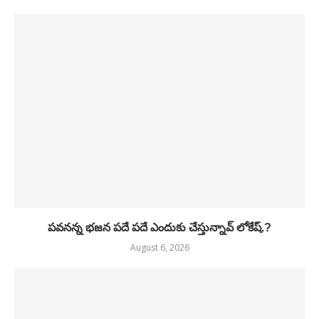
పవనన్న భజన పదే పదే ఎందుకు చేస్తున్నావ్ లోకేష్.?
August 6, 2026