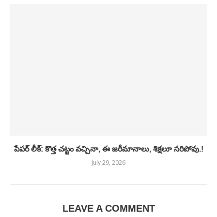
పేపర్ లీక్: కొత్త చట్టం వచ్చినా, ఈ జరీమానాలు, శిక్షలూ సరిపోవు.!
July 29, 2026
LEAVE A COMMENT