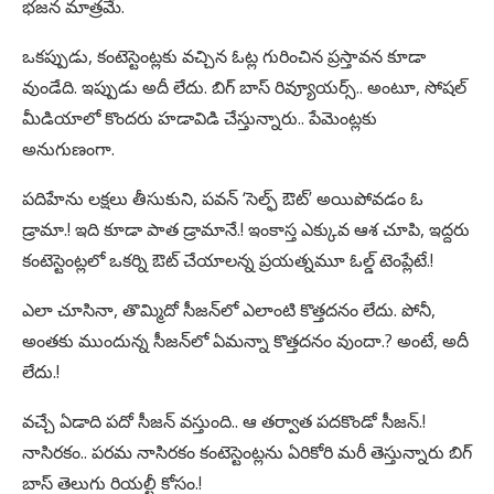
భజన మాత్రమే.
ఒకప్పుడు, కంటెస్టెంట్లకు వచ్చిన ఓట్ల గురించిన ప్రస్తావన కూడా
వుండేది. ఇప్పుడు అదీ లేదు. బిగ్ బాస్ రివ్యూయర్స్.. అంటూ, సోషల్
మీడియాలో కొందరు హడావిడి చేస్తున్నారు.. పేమెంట్లకు
అనుగుణంగా.
పదిహేను లక్షలు తీసుకుని, పవన్ ‘సెల్ఫ్ ఔట్’ అయిపోవడం ఓ
డ్రామా.! ఇది కూడా పాత డ్రామానే.! ఇంకాస్త ఎక్కువ ఆశ చూపి, ఇద్దరు
కంటెస్టెంట్లలో ఒకర్ని ఔట్ చేయాలన్న ప్రయత్నమూ ఓల్డ్ టెంప్లేటే.!
ఎలా చూసినా, తొమ్మిదో సీజన్‌లో ఎలాంటి కొత్తదనం లేదు. పోనీ,
అంతకు ముందున్న సీజన్‌లో ఏమన్నా కొత్తదనం వుందా.? అంటే, అదీ
లేదు.!
వచ్చే ఏడాది పదో సీజన్ వస్తుంది.. ఆ తర్వాత పదకొండో సీజన్.!
నాసిరకం.. పరమ నాసిరకం కంటెస్టెంట్లను ఏరికోరి మరీ తెస్తున్నారు బిగ్
బాస్ తెలుగు రియల్టీ కోసం.!