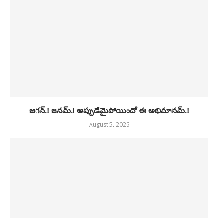
జగన్.! జనమ్.! అప్పుడేమైపోయిందో ఈ అభిమానమ్.!
August 5, 2026