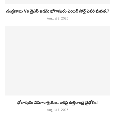
చంద్రబాబు Vs వైఎస్ జగన్: భోగాపురం ఎయిర్ పోర్ట్ ఎవరి ఘనత.?
August 3, 2026
భోగాపురం విమానాశ్రయం.. ఇకపై ఉత్తరాంధ్ర వైభోగం.!
August 1, 2026