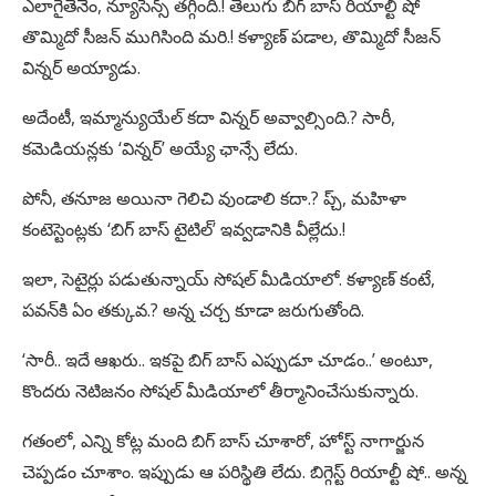
ఎలాగైతేనేం, న్యూసెన్స్ తగ్గింది.! తెలుగు బిగ్ బాస్ రియాల్టీ షో
తొమ్మిదో సీజన్ ముగిసింది మరి.! కళ్యాణ్ పడాల, తొమ్మిదో సీజన్
విన్నర్ అయ్యాడు.
అదేంటీ, ఇమ్మాన్యుయేల్ కదా విన్నర్ అవ్వాల్సింది.? సారీ,
కమెడియన్లకు ‘విన్నర్’ అయ్యే ఛాన్సే లేదు.
పోనీ, తనూజ అయినా గెలిచి వుండాలి కదా.? ప్చ్, మహిళా
కంటెస్టెంట్లకు ‘బిగ్ బాస్ టైటిల్’ ఇవ్వడానికి వీల్లేదు.!
ఇలా, సెటైర్లు పడుతున్నాయ్ సోషల్ మీడియాలో. కళ్యాణ్ కంటే,
పవన్‌కి ఏం తక్కువ.? అన్న చర్చ కూడా జరుగుతోంది.
‘సారీ.. ఇదే ఆఖరు.. ఇకపై బిగ్ బాస్ ఎప్పుడూ చూడం..’ అంటూ,
కొందరు నెటిజనం సోషల్ మీడియాలో తీర్మానించేసుకున్నారు.
గతంలో, ఎన్ని కోట్ల మంది బిగ్ బాస్ చూశారో, హోస్ట్ నాగార్జున
చెప్పడం చూశాం. ఇప్పుడు ఆ పరిస్థితి లేదు. బిగ్గెస్ట్ రియాల్టీ షో.. అన్న