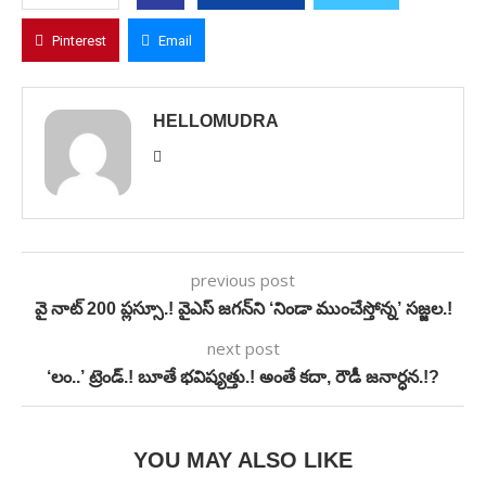
Pinterest
Email
HELLOMUDRA
previous post
వై నాట్ 200 ప్లస్సూ.! వైఎస్ జగన్‌ని ‘నిండా ముంచేస్తోన్న’ సజ్జల.!
next post
‘లం..’ ట్రెండ్.! బూతే భవిష్యత్తు.! అంతే కదా, రౌడీ జనార్ధన.!?
YOU MAY ALSO LIKE