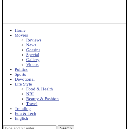
Home
Movies
Reviews
News
Gossips
Special
Gallery
Videos
Politics
Sports
Devotional
Life Style
Food & Health
NRI
Beauty & Fashion
Travel
Trending
Edu & Tech
English
Search