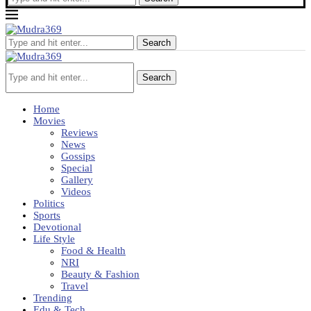
Search
Search
Home
Movies
Reviews
News
Gossips
Special
Gallery
Videos
Politics
Sports
Devotional
Life Style
Food & Health
NRI
Beauty & Fashion
Travel
Trending
Edu & Tech