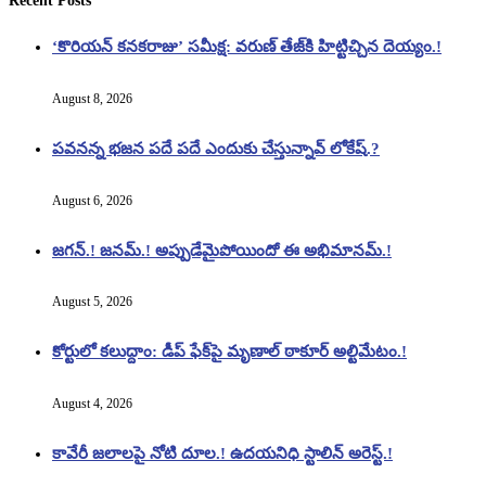
Recent Posts
‘కొరియన్ కనకరాజు’ సమీక్ష: వరుణ్ తేజ్‌కి హిట్టిచ్చిన దెయ్యం.!
August 8, 2026
పవనన్న భజన పదే పదే ఎందుకు చేస్తున్నావ్ లోకేష్.?
August 6, 2026
జగన్.! జనమ్.! అప్పుడేమైపోయిందో ఈ అభిమానమ్.!
August 5, 2026
కోర్టులో కలుద్దాం: డీప్ ఫేక్‌పై మృణాల్ ఠాకూర్ అల్టిమేటం.!
August 4, 2026
కావేరీ జలాలపై నోటి దూల.! ఉదయనిధి స్టాలిన్ అరెస్ట్.!