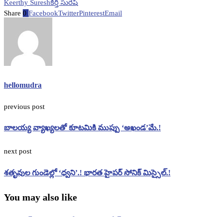
Keerthy Suresh
కీర్తి సురేష్
Share
0
Facebook
Twitter
Pinterest
Email
hellomudra
previous post
బాలయ్య వ్యాఖ్యలతో కూటమికి ముప్పు ‘అఖండ’మే.!
next post
శతృవుల గుండెల్లో ‘ధ్వని’.! భారత హైపర్ సోనిక్ మిస్సైల్.!
You may also like