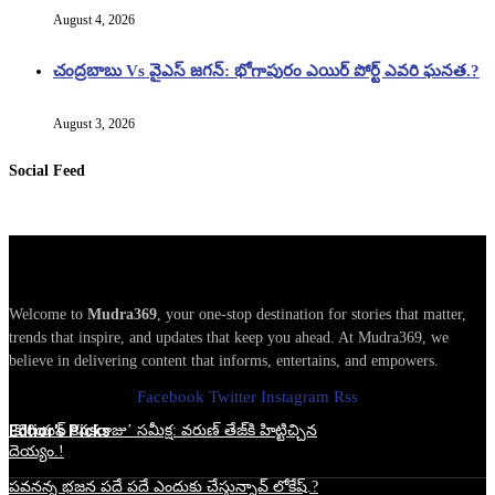
August 4, 2026
చంద్రబాబు Vs వైఎస్ జగన్: భోగాపురం ఎయిర్ పోర్ట్ ఎవరి ఘనత.?
August 3, 2026
Social Feed
Welcome to
Mudra369
, your one-stop destination for stories that matter,
trends that inspire, and updates that keep you ahead. At Mudra369, we
believe in delivering content that informs, entertains, and empowers.
Facebook
Twitter
Instagram
Rss
Edtior's Picks
‘కొరియన్ కనకరాజు’ సమీక్ష: వరుణ్ తేజ్‌కి హిట్టిచ్చిన
దెయ్యం.!
పవనన్న భజన పదే పదే ఎందుకు చేస్తున్నావ్ లోకేష్.?