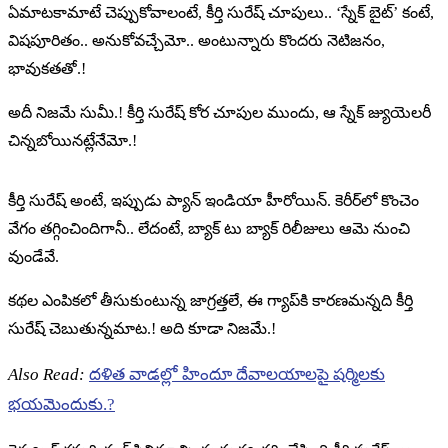
ఏమాటకామాటే చెప్పుకోవాలంటే, కీర్తి సురేష్ చూపులు.. ‘స్నేక్ బైట్’ కంటే,
విషపూరితం.. అనుకోవచ్చేమో.. అంటున్నారు కొందరు నెటిజనం,
భావుకతతో.!
అదీ నిజమే సుమీ.! కీర్తి సురేష్ కోర చూపుల ముందు, ఆ స్నేక్ జ్యుయెలరీ
చిన్నబోయినట్లేనేమో.!
కీర్తి సురేష్ అంటే, ఇప్పుడు ప్యాన్ ఇండియా హీరోయిన్. కెరీర్‌లో కొంచెం
వేగం తగ్గించిందిగానీ.. లేదంటే, బ్యాక్ టు బ్యాక్ రిలీజులు ఆమె నుంచి
వుండేవే.
కథల ఎంపికలో తీసుకుంటున్న జాగ్రత్తలే, ఈ గ్యాప్‌కి కారణమన్నది కీర్తి
సురేష్ చెబుతున్నమాట.! అది కూడా నిజమే.!
Also Read:
దళిత వాడల్లో హిందూ దేవాలయాలపై షర్మిలకు
భయమెందుకు.?