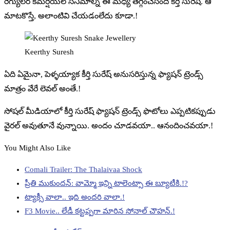
రెగ్యులర్ కమర్షియల్ సినిమాల్ని ఈ మధ్య తగ్గించేసింది కీర్తి సురేష్. ఆ
మాటకొస్తే, అలాంటివి చేయడంలేదు కూడా.!
Keerthy Suresh
ఏది ఏమైనా, పెళ్ళయ్యాక కీర్తి సురేష్ అనుసరిస్తున్న ఫ్యాషన్ ట్రెండ్స్
మాత్రం వేరే లెవల్ అంతే.!
సోషల్ మీడియాలో కీర్తి సురేష్ ఫ్యాషన్ ట్రెండ్స్ ఫొటోలు ఎప్పటికప్పుడు
వైరల్ అవుతూనే వున్నాయి. అందం చూడవయా.. ఆనందించవయా.!
You Might Also Like
Comali Trailer: The Thalaivaa Shock
ప్రీతి ముకుందన్: వామ్మో ఇన్ని టాలెంట్సా ఈ బ్యూటీకి.!?
ట్యాక్సీ వాలా.. ఇది అందరి వాలా.!
F3 Movie.. లేడీ కట్టప్పగా మారిన సోనాల్ చౌహన్.!