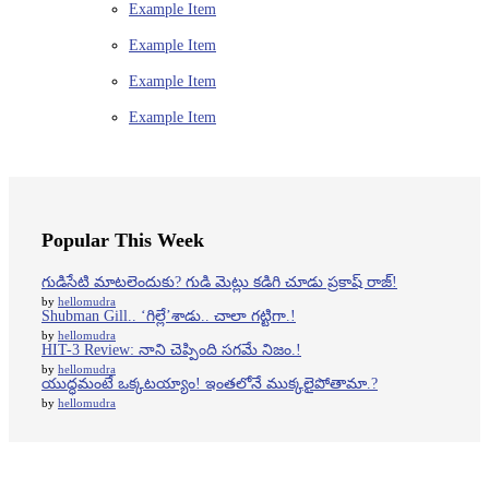
Example Item
Example Item
Example Item
Example Item
Popular This Week
గుడిసేటి మాటలెందుకు? గుడి మెట్లు కడిగి చూడు ప్రకాష్ రాజ్!
by
hellomudra
Shubman Gill.. ‘గిల్లే’శాడు.. చాలా గట్టిగా.!
by
hellomudra
HIT-3 Review: నాని చెప్పింది సగమే నిజం.!
by
hellomudra
యుద్ధమంటే ఒక్కటయ్యాం! ఇంతలోనే ముక్కలైపోతామా.?
by
hellomudra