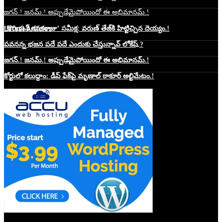
జగన్.! జనమ్.! అప్పుడేమైపోయిందో ఈ అభిమానమ్.!
Latest Articles
‘కొరియన్ కనకరాజు’ సమీక్ష: వరుణ్ తేజ్‌కి హిట్టిచ్చిన దెయ్యం.!
పవనన్న భజన పదే పదే ఎందుకు చేస్తున్నావ్ లోకేష్.?
జగన్.! జనమ్.! అప్పుడేమైపోయిందో ఈ అభిమానమ్.!
కోర్టులో కలుద్దాం: డీప్ ఫేక్‌పై మృణాల్ ఠాకూర్ అల్టిమేటం.!
Website Hosting Sponser