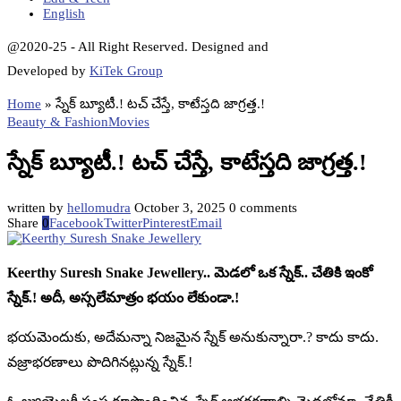
English
@2020-25 - All Right Reserved. Designed and
Developed by
KiTek Group
Home
»
స్నేక్ బ్యూటీ.! టచ్ చేస్తే, కాటేస్తది జాగ్రత్త.!
Beauty & Fashion
Movies
స్నేక్ బ్యూటీ.! టచ్ చేస్తే, కాటేస్తది జాగ్రత్త.!
written by
hellomudra
October 3, 2025
0 comments
Share
0
Facebook
Twitter
Pinterest
Email
Keerthy Suresh Snake Jewellery.. మెడలో ఒక స్నేక్.. చేతికి ఇంకో
స్నేక్.! అదీ, అస్సలేమాత్రం భయం లేకుండా.!
భయమెందుకు, అదేమన్నా నిజమైన స్నేక్ అనుకున్నారా.? కాదు కాదు.
వజ్రాభరణాలు పొదిగినట్లున్న స్నేక్.!