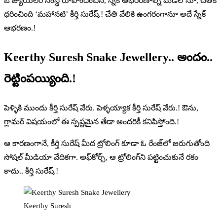
ఓ జ్యుయెలరీ సంస్థ రూపొందించిన, స్నేక్ ఆభరరణాల్ని మెడలోనూ, చేతికీ
ధరించింది ‘మహానటి’ కీర్తి సురేష్.! చేతి వేలికి ఉంగరంగానూ అదే స్నేక్
ఆభరణం.!
Keerthy Suresh Snake Jewellery
.. అందం..
రెట్టింపయ్యింది.!
పెళ్ళికి ముందు కీర్తి సురేష్ వేరు. పెళ్ళయ్యాక కీర్తి సురేష్ వేరు.! ఔను,
గ్లామర్ విషయంలో ఈ స్పష్టమైన తేడా అందరికీ కనిపిస్తోంది.!
ఆ కారణంగానే, కీర్తి సురేష్‌ మీద ట్రోలింగ్ కూడా ఓ రేంజ్‌లో జరుగుతోంది
సోషల్ మీడియా వేదికగా. అఫ్‌కోర్స్, ఆ ట్రోలింగ్‌ని పట్టించుకునే రకం
కాదు.. కీర్తి సురేష్.!
Keerthy Suresh