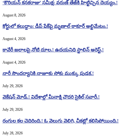
‘కొరియన్ కనకరాజు’ సమీక్ష: వరుణ్ తేజ్‌కి హిట్టిచ్చిన దెయ్యం.!
August 8, 2026
కోర్టులో కలుద్దాం: డీప్ ఫేక్‌పై మృణాల్ ఠాకూర్ అల్టిమేటం.!
August 4, 2026
కావేరీ జలాలపై నోటి దూల.! ఉదయనిధి స్టాలిన్ అరెస్ట్.!
August 4, 2026
నారీ సౌందర్యానికి నాజూకు సోకు ముక్కు పుడక.!
July 29, 2026
వెకేషన్ మోడ్.! విదేశాల్లో మీనాక్షి చౌదరి సైకిల్ సవారీ.!
July 29, 2026
రంగుల కల చెదిరింది.! ఓ వెలుగు వెలిగి, చీకట్లో కలిసిపోయింది.!
July 28, 2026