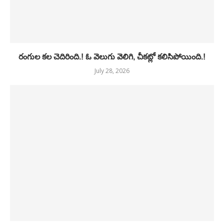
రంగుల కల చెదిరింది.! ఓ వెలుగు వెలిగి, చీకట్లో కలిసిపోయింది.!
July 28, 2026