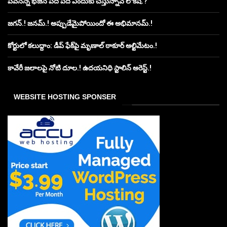
పవనన్న భజన పదే పదే ఎందుకు చేస్తున్నావ్ లోకేష్.?
జగన్.! జనమ్.! అప్పుడేమైపోయిందో ఈ అభిమానమ్.!
కోర్టులో కలుద్దాం: డీప్ ఫేక్‌పై మృణాల్ ఠాకూర్ అల్టిమేటం.!
కావేరీ జలాలపై నోటి దూల.! ఉదయనిధి స్టాలిన్ అరెస్ట్.!
WEBSITE HOSTING SPONSER