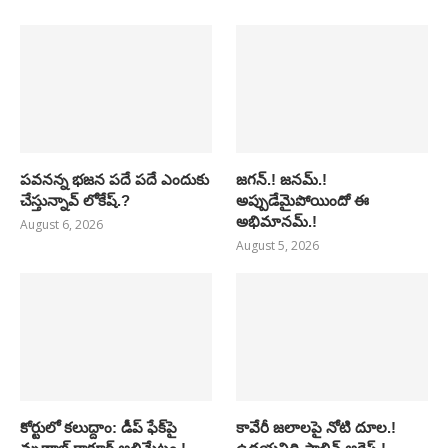
పవనన్న భజన పదే పదే ఎందుకు
జగన్.! జనమ్.!
చేస్తున్నావ్ లోకేష్.?
అప్పుడేమైపోయిందో ఈ
అభిమానమ్.!
August 6, 2026
August 5, 2026
కోర్టులో కలుద్దాం: డీప్ ఫేక్‌పై
కావేరీ జలాలపై నోటి దూల.!