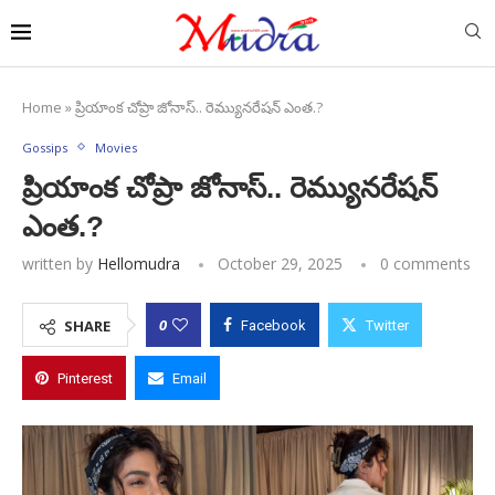
Home
»
ప్రియాంక చోప్రా జోనాస్.. రెమ్యునరేషన్ ఎంత.?
Gossips
Movies
ప్రియాంక చోప్రా జోనాస్.. రెమ్యునరేషన్
ఎంత.?
written by
Hellomudra
October 29, 2025
0 comments
0
SHARE
Facebook
Twitter
Pinterest
Email