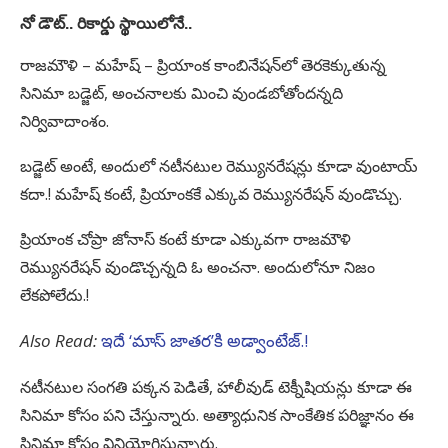
నో డౌట్.. రికార్డు స్థాయిలోనే..
రాజమౌళి – మహేష్ – ప్రియాంక కాంబినేషన్‌లో తెరకెక్కుతున్న
సినిమా బడ్జెట్, అంచనాలకు మించి వుండబోతోందన్నది
నిర్వివాదాంశం.
బడ్జెట్ అంటే, అందులో నటీనటుల రెమ్యునరేషన్లు కూడా వుంటాయ్
కదా.! మహేష్ కంటే, ప్రియాంకకే ఎక్కువ రెమ్యునరేషన్ వుండొచ్చు.
ప్రియాంక చోప్రా జోనాస్ కంటే కూడా ఎక్కువగా రాజమౌళి
రెమ్యునరేషన్ వుండొచ్చన్నది ఓ అంచనా. అందులోనూ నిజం
లేకపోలేదు.!
Also Read:
ఇదే ‘మాస్ జాతర’కి అడ్వాంటేజ్.!
నటీనటుల సంగతి పక్కన పెడితే, హాలీవుడ్ టెక్నీషియన్లు కూడా ఈ
సినిమా కోసం పని చేస్తున్నారు. అత్యాధునిక సాంకేతిక పరిజ్ఞానం ఈ
సినిమా కోసం వినియోగిస్తున్నారు.