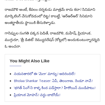
రాజమౌళి అంటే, కేవలం దర్శకుడు మాత్రమే కాదు కదా.! సినిమాని
మార్కెటింగ్ చేసుకోవడంలో దిట్ట.! కాబట్టే, ‘ఆర్ఆర్ఆర్’ సినిమాని
అంతర్జాతీయ స్థాయికి తీసుకెళ్ళాడు.
గాసిప్పుల సంగతి పక్కన పెడితే, రాజమౌళి, మహేష్, ప్రియాంక..
ముగ్గురూ, ‘త్రీ డిజిట్’ రెమ్యునరేషన్ (కోట్లలో) అందుకుంటున్నారన్నది
ఓ అంచనా.
You Might Also Like
నయనతారలో ఈ ‘మెగా’ మార్పు.! అదిరిందిలే.!
Bholaa Shankar Teaser: ఏపీ, తెలంగాణ.. రెండూ నావే.!
‘భగత్ సింగ్’ని కాళ్ళ కింద పడేస్తారా.? హీరోయిన్ మండిపాటు.!
ప్రియాంక మోహన్.! వద్దు బాబోయ్.!