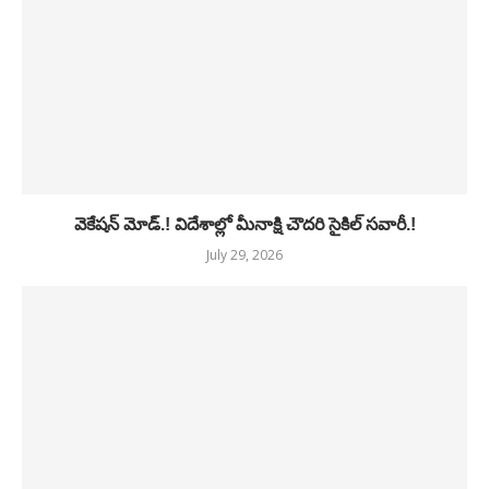
వెకేషన్ మోడ్.! విదేశాల్లో మీనాక్షి చౌదరి సైకిల్ సవారీ.!
July 29, 2026