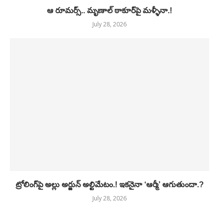
ఆ రూమర్స్.. మృణాల్ ఠాకూర్‌పై మళ్ళీనా.!
July 28, 2026
ట్రోలింగ్‌పై అల్లు అర్జున్ అల్టిమేటం.! ఇకనైనా ‘ఆర్మీ’ ఆగుతుందా.?
July 28, 2026