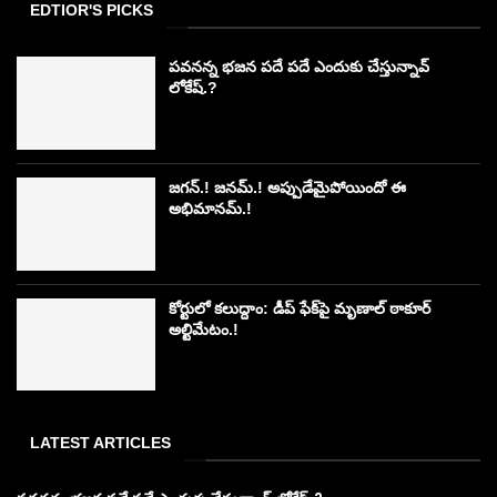
EDTIOR'S PICKS
పవనన్న భజన పదే పదే ఎందుకు చేస్తున్నావ్
లోకేష్.?
జగన్.! జనమ్.! అప్పుడేమైపోయిందో ఈ
అభిమానమ్.!
కోర్టులో కలుద్దాం: డీప్ ఫేక్‌పై మృణాల్ ఠాకూర్
అల్టిమేటం.!
LATEST ARTICLES