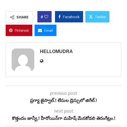
0
SHARE
Facebook
Twitter
Pinterest
Email
HELLOMUDRA
previous post
ప్రగ్యా జైస్వాల్.! లేసుల డ్రెస్సులో జిగేల్.!
next post
కొత్తందం జాన్వీ.! హీరోయిన్‌గా మహేష్ మేనకోడలి తెరంగేట్రం.!