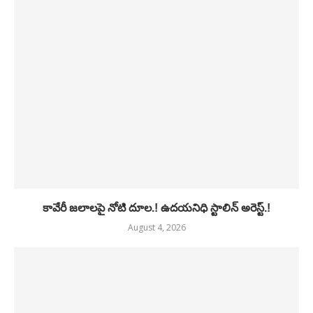
కావేరీ జలాలపై నోటి దూల.! ఉదయనిధి స్టాలిన్ అరెస్ట్.!
August 4, 2026