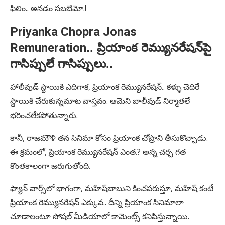
ఫిలిం.. అనడం సబబేమో.!
Priyanka Chopra Jonas
Remuneration
.. ప్రియాంక రెమ్యునరేషన్‌‌పై
గాసిప్పులే గాసిప్పులు..
హాలీవుడ్ స్థాయికి ఎదిగాక, ప్రియాంక రెమ్యునరేషన్.. కళ్ళు చెదిరే
స్థాయికి చేరుకున్నమాట వాస్తవం. ఆమెని బాలీవుడ్ నిర్మాతలే
భరించలేకపోతున్నారు.
కానీ, రాజమౌళి తన సినిమా కోసం ప్రియాంక చోప్రాని తీసుకొచ్చాడు.
ఈ క్రమంలో, ప్రియాంక రెమ్యునరేషన్ ఎంత.? అన్న చర్చ గత
కొంతకాలంగా జరుగుతోంది.
ఫ్యాన్ వార్స్‌లో భాగంగా, మహేష్‌బాబుని కించపరుస్తూ, మహేష్ కంటే
ప్రియాంక రెమ్యునరేషన్ ఎక్కువ.. దీన్ని ప్రియాంక సినిమాలా
చూడాలంటూ సోషల్ మీడియాలో కామెంట్స్ కనిపిస్తున్నాయి.