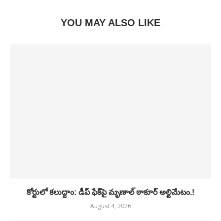
YOU MAY ALSO LIKE
కోర్టులో కలుద్దాం: డీప్ ఫేక్‌పై మృణాల్ ఠాకూర్ అల్టిమేటం.!
August 4, 2026