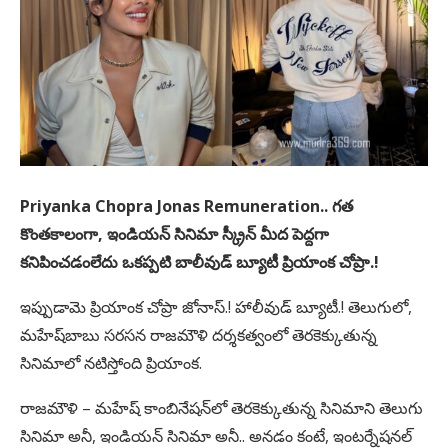
Priyanka Chopra Jonas Remuneration.. గత
కొంతకాలంగా, ఇండియన్ సినిమా స్క్రీన్ మీద పెద్దగా
కనిపించడంలేదు ఒకప్పటి బాలీవుడ్ బ్యూటీ ప్రియాంక చోప్రా.!
ఇప్పుడామె ప్రియాంక చోప్రా జోనాస్.! హాలీవుడ్ బ్యూటీ.! తెలుగులో,
మహేష్‌బాబు సరసన రాజమౌళి దర్శకత్వంలో తెరకెక్కుతున్న
సినిమాలో నటిస్తోంది ప్రియాంక.
రాజమౌళి – మహేష్ కాంబినేషన్‌లో తెరకెక్కుతున్న సినిమాని తెలుగు
సినిమా అనీ, ఇండియన్ సినిమా అనీ.. అనడం కంటే, ఇంటర్నేషనల్