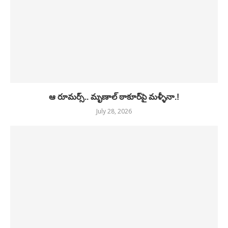
ఆ రూమర్స్.. మృణాల్ ఠాకూర్‌పై మళ్ళీనా.!
July 28, 2026