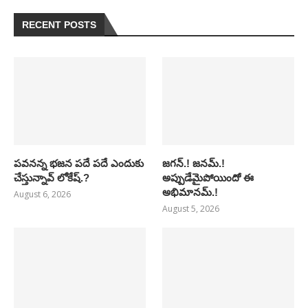
RECENT POSTS
పవనన్న భజన పదే పదే ఎందుకు
జగన్.! జనమ్.!
చేస్తున్నావ్ లోకేష్.?
అప్పుడేమైపోయిందో ఈ
అభిమానమ్.!
August 6, 2026
August 5, 2026