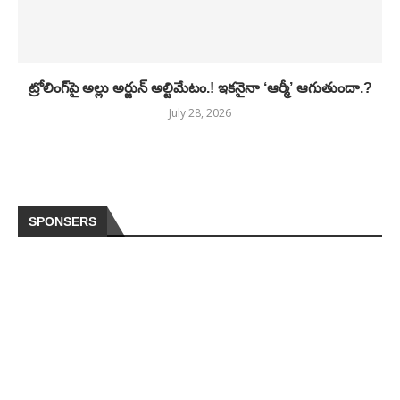
ట్రోలింగ్‌పై అల్లు అర్జున్ అల్టిమేటం.! ఇకనైనా ‘ఆర్మీ’ ఆగుతుందా.?
July 28, 2026
SPONSERS