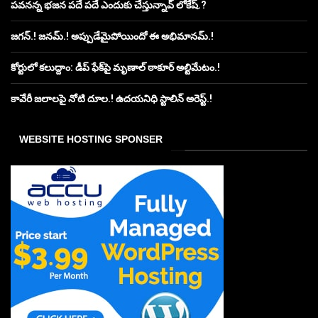
పవనన్న భజన పదే పదే ఎందుకు చేస్తున్నావ్ లోకేష్.?
జగన్.! జనమ్.! అప్పుడేమైపోయిందో ఈ అభిమానమ్.!
కోర్టులో కలుద్దాం: డీప్ ఫేక్‌పై మృణాల్ ఠాకూర్ అల్టిమేటం.!
కావేరీ జలాలపై నోటి దూల.! ఉదయనిధి స్టాలిన్ అరెస్ట్.!
WEBSITE HOSTING SPONSER