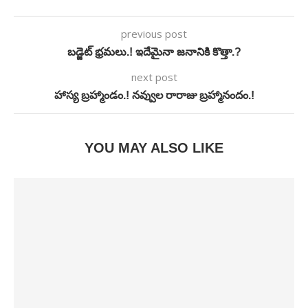
previous post
బడ్జెట్ భ్రమలు.! ఇదేమైనా జనానికి కొత్తా.?
next post
హాస్య బ్రహ్మాండం.! నవ్వుల రారాజు బ్రహ్మానందం.!
YOU MAY ALSO LIKE