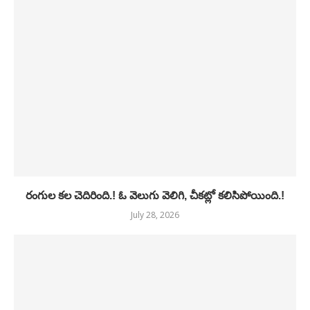
రంగుల కల చెదిరింది.! ఓ వెలుగు వెలిగి, చీకట్లో కలిసిపోయింది.!
July 28, 2026