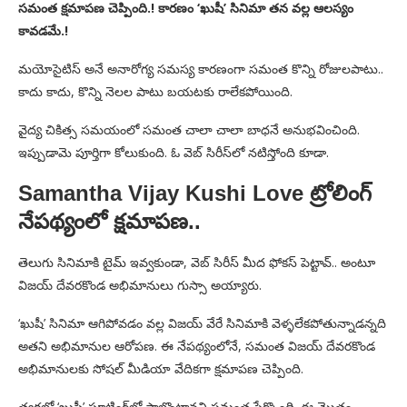
సమంత క్షమాపణ చెప్పింది.! కారణం ‘ఖుషీ’ సినిమా తన వల్ల ఆలస్యం
కావడమే.!
మయోసైటిస్ అనే అనారోగ్య సమస్య కారణంగా సమంత కొన్ని రోజులపాటు..
కాదు కాదు, కొన్ని నెలల పాటు బయటకు రాలేకపోయింది.
వైద్య చికిత్స సమయంలో సమంత చాలా చాలా బాధనే అనుభవించింది.
ఇప్పుడామె పూర్తిగా కోలుకుంది. ఓ వెబ్ సిరీస్‌లో నటిస్తోంది కూడా.
Samantha Vijay Kushi Love ట్రోలింగ్
నేపథ్యంలో క్షమాపణ..
తెలుగు సినిమాకి టైమ్ ఇవ్వకుండా, వెబ్ సిరీస్ మీద ఫోకస్ పెట్టావ్.. అంటూ
విజయ్ దేవరకొండ అభిమానులు గుస్సా అయ్యారు.
‘ఖుషీ’ సినిమా ఆగిపోవడం వల్ల విజయ్ వేరే సినిమాకి వెళ్ళలేకపోతున్నాడన్నది
అతని అభిమానుల ఆరోపణ. ఈ నేపథ్యంలోనే, సమంత విజయ్ దేవరకొండ
అభిమానులకు సోషల్ మీడియా వేదికగా క్షమాపణ చెప్పింది.
త్వరలో ‘ఖుషీ’ షూటింగ్‌లో పాల్గొంటానని సమంత పేర్కొంది. ఈ మొత్తం