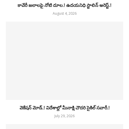
కావేరీ జలాలపై నోటి దూల.! ఉదయనిధి స్టాలిన్ అరెస్ట్.!
August 4, 2026
వెకేషన్ మోడ్.! విదేశాల్లో మీనాక్షి చౌదరి సైకిల్ సవారీ.!
July 29, 2026