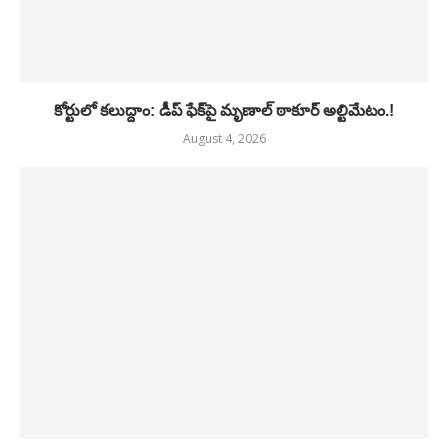
కోర్టులో కలుద్దాం: డీప్ ఫేక్‌పై మృణాల్ ఠాకూర్ అల్టిమేటం.!
August 4, 2026