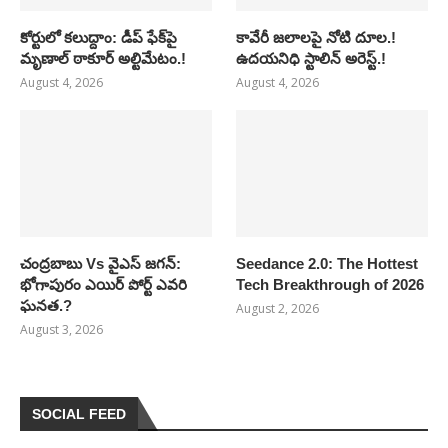
కోర్టులో కలుద్దాం: డీప్ ఫేక్‌పై
కావేరీ జలాలపై నోటి దూల.!
మృణాల్ ఠాకూర్ అల్టిమేటం.!
ఉదయనిధి స్టాలిన్ అరెస్ట్.!
August 4, 2026
August 4, 2026
చంద్రబాబు Vs వైఎస్ జగన్:
Seedance 2.0: The Hottest
భోగాపురం ఎయిర్ పోర్ట్ ఎవరి
Tech Breakthrough of 2026
ఘనత.?
August 2, 2026
August 3, 2026
SOCIAL FEED