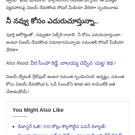
వ్యవహారంపై విజయ్ దేవరకొండ సోషల్ మీడియా వేదికగా స్పందించాడు.
నీ నవ్వు కోసం ఎదురుచూస్తున్నా..
‘పూర్తి ఆరోగ్యంతో.. నవ్వుతూ సెట్స్‌కి రావాలి.. నీ కోసం ఎదురుచూస్తుంటా..’
అంటూ విజయ్ దేవరకొండ సమాధానమిచ్చాడు సమంతకి సోషల్ మీడియా
వేదికగా.
Also Read:
వీర సింహా రెడ్డి: బాలయ్య చెప్పిన ‘చుట్ట’ కథ.!
విజయ్ ట్వీటుకి ‘గ్రేట్‌ఫుల్’ అంటూ సమంత స్పందించింది. అన్నట్టు, సమంత
కోసం విజయ్ దేవరకొండ ఓ ‘లవ్ సింబల్’ని కూడా తన కామెంట్‌కి జత
చేశాడండోయ్.!
You Might Also Like
డిజాస్టర్ ఓజీ.! 300 కోట్లు కొల్లగొట్టిన పవన్ కళ్యాణ్.!