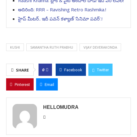
Raashi Khanna: బ్లాక్ & వైట్ అందాల దాడి! ఇది వేరే లెవల్!
అదిరింది: RRR – Ravishing Retro Rashmika.!
హైప్ మీటర్.. ఇదీ పవన్ కళ్యాణ్ ‘సినిమా పవర్’.!
KUSHI
SAMANTHA RUTH PRABHU
VIJAY DEVERAKONDA
0
SHARE
Facebook
Twitter
Pinterest
Email
HELLOMUDRA