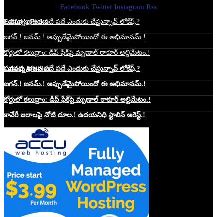
Facebook
Twitter
Instagram
Rss
Edtior's Picks
పవనన్న భజన పదే పదే ఎందుకు చేస్తున్నావ్ లోకేష్.?
జగన్.! జనమ్.! అప్పుడేమైపోయిందో ఈ అభిమానమ్.!
కోర్టులో కలుద్దాం: డీప్ ఫేక్‌పై మృణాల్ ఠాకూర్ అల్టిమేటం.!
Latest Articles
పవనన్న భజన పదే పదే ఎందుకు చేస్తున్నావ్ లోకేష్.?
జగన్.! జనమ్.! అప్పుడేమైపోయిందో ఈ అభిమానమ్.!
కోర్టులో కలుద్దాం: డీప్ ఫేక్‌పై మృణాల్ ఠాకూర్ అల్టిమేటం.!
కావేరీ జలాలపై నోటి దూల.! ఉదయనిధి స్టాలిన్ అరెస్ట్.!
Website Hosting Sponser