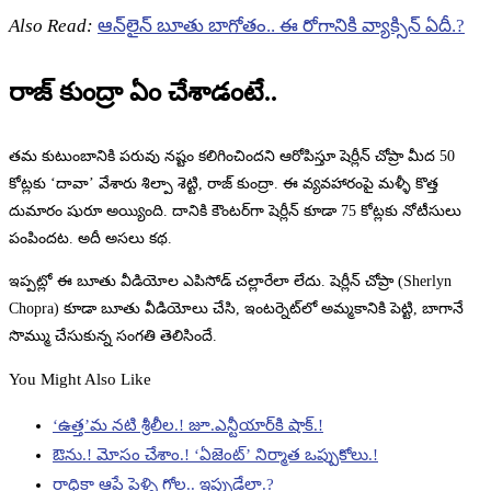
Also Read:
ఆన్‌లైన్ బూతు బాగోతం.. ఈ రోగానికి వ్యాక్సిన్ ఏదీ.?
రాజ్ కుంద్రా ఏం చేశాడంటే..
తమ కుటుంబానికి పరువు నష్టం కలిగించిందని ఆరోపిస్తూ షెర్లీన్ చోప్రా మీద 50
కోట్లకు ‘దావా’ వేశారు శిల్పా శెట్టి, రాజ్ కుంద్రా. ఈ వ్యవహారంపై మళ్ళీ కొత్త
దుమారం షురూ అయ్యింది. దానికి కౌంటర్‌గా షెర్లీన్ కూడా 75 కోట్లకు నోటీసులు
పంపిందట. అదీ అసలు కథ.
ఇప్పట్లో ఈ బూతు వీడియోల ఎపిసోడ్ చల్లారేలా లేదు. షెర్లీన్ చోప్రా (Sherlyn
Chopra) కూడా బూతు వీడియోలు చేసి, ఇంటర్నెట్‌లో అమ్మకానికి పెట్టి, బాగానే
సొమ్ము చేసుకున్న సంగతి తెలిసిందే.
You Might Also Like
‘ఉత్త’మ నటి శ్రీలీల.! జూ.ఎన్టీయార్‌కి షాక్.!
ఔను.! మోసం చేశాం.! ‘ఏజెంట్’ నిర్మాత ఒప్పుకోలు.!
రాధికా ఆప్టే పెళ్ళి గోల.. ఇప్పుడేలా.?