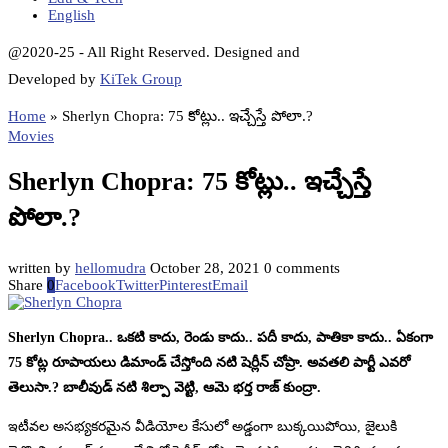
English
@2020-25 - All Right Reserved. Designed and
Developed by
KiTek Group
Home
»
Sherlyn Chopra: 75 కోట్లు.. ఇచ్చేస్తే పోలా.?
Movies
Sherlyn Chopra: 75 కోట్లు.. ఇచ్చేస్తే
పోలా.?
written by
hellomudra
October 28, 2021
0 comments
Share
0
Facebook
Twitter
Pinterest
Email
Sherlyn Chopra.. ఒకటి కాదు, రెండు కాదు.. పదీ కాదు, పాతికా కాదు.. ఏకంగా
75 కోట్ల రూపాయలు డిమాండ్ చేస్తోంది నటి షెర్లీన్ చోప్రా. అవతలి పార్టీ ఎవరో
తెలుసా.? బాలీవుడ్ నటి శిల్పా వెట్టి, ఆమె భర్త రాజ్ కుంద్రా.
ఇటీవల అసభ్యకరమైన వీడియోల కేసులో అడ్డంగా బుక్కయిపోయి, జైలుకి