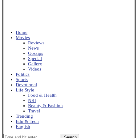
Home
Movies
Reviews
News
Gossips
Special
Gallery
Videos
Politics
Sports
Devotional
Life Style
Food & Health
NRI
Beauty & Fashion
Travel
Trending
Edu & Tech
English
Search