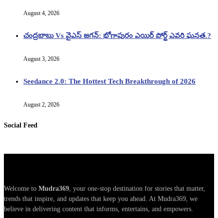
August 4, 2026
చంద్రబాబు Vs వైఎస్ జగన్: భోగాపురం ఎయిర్ పోర్ట్ ఎవరి ఘనత.?
August 3, 2026
Seedance 2.0: The Hottest Tech Breakthrough of 2026
August 2, 2026
Social Feed
Welcome to
Mudra369
, your one-stop destination for stories that matter,
trends that inspire, and updates that keep you ahead. At Mudra369, we
believe in delivering content that informs, entertains, and empowers.