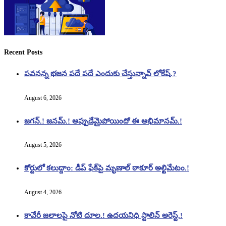
Recent Posts
పవనన్న భజన పదే పదే ఎందుకు చేస్తున్నావ్ లోకేష్.?
August 6, 2026
జగన్.! జనమ్.! అప్పుడేమైపోయిందో ఈ అభిమానమ్.!
August 5, 2026
కోర్టులో కలుద్దాం: డీప్ ఫేక్‌పై మృణాల్ ఠాకూర్ అల్టిమేటం.!
August 4, 2026
కావేరీ జలాలపై నోటి దూల.! ఉదయనిధి స్టాలిన్ అరెస్ట్.!