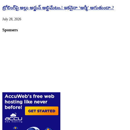
ట్రోలింగ్‌పై అల్లు అర్జున్ అల్టిమేటం.! ఇకనైనా ‘ఆర్మీ’ ఆగుతుందా.?
July 28, 2026
Sponsers