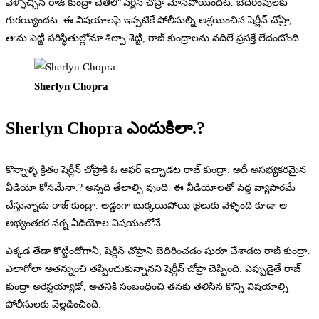
వెళ్ళొచ్చిన రాజ్ కుంద్రా చేతిలో షెర్లీన్ చోప్రా మోసపోయిందట. బెదిరింపులకు
గురయ్యిందట. ఈ విషయాలపై ఇప్పటికే పోలీసుల్ని ఆశ్రయించిన షెర్లీన్ చోప్రా,
తాను ఎట్టి పరిస్థితుల్లోనూ శిల్పా శెట్టి, రాజ్ కుంద్రాలను వదిలే ప్రసక్తే లేదంటోంది.
Sherlyn Chopra
Sherlyn Chopra ఎందుకిలా.?
కొన్నాళ్ళ క్రితం షెర్లీన్ చోప్రాకి ఓ ఆఫర్ ఇచ్చాడట రాజ్ కుంద్రా. అదీ అసభ్యకరమైన
వీడియో కోసమేనా.? అన్నది తేలాల్సి వుంది. ఈ వీడియోలతో పెద్ద వ్యాపారమే
చేస్తున్నాడు రాజ్ కుంద్రా. అడ్డంగా బుక్కయిపోయి జైలుకు వెళ్ళింది కూడా ఆ
అభ్యంతకర నగ్న వీడియోల విషయంలోనే.
ఎక్కడ తేడా కొట్టిందోగానీ, షెర్లీన్ చోప్రాని బెదిరించడం షురూ చేశాడట రాజ్ కుంద్రా.
ఎలాగోలా అతన్నుంచి తప్పించుకున్నానని షెర్లీన్ చోప్రా చెప్పింది. ఎప్పుడైతే రాజ్
కుంద్రా అరెస్టయ్యాడో, అతనికి సంబంధించి తనకు తెలిసిన కొన్ని విషయాల్ని
పోలీసులకు వెల్లడించింది.