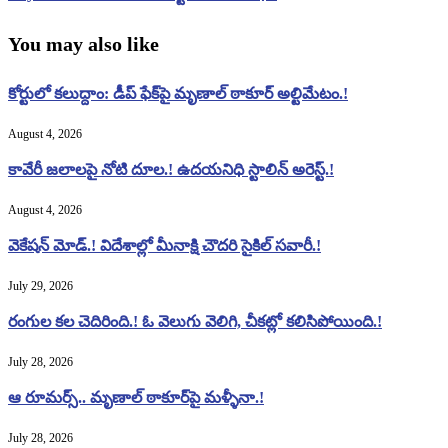
You may also like
కోర్టులో కలుద్దాం: డీప్ ఫేక్‌పై మృణాల్ ఠాకూర్ అల్టిమేటం.!
August 4, 2026
కావేరీ జలాలపై నోటి దూల.! ఉదయనిధి స్టాలిన్ అరెస్ట్.!
August 4, 2026
వెకేషన్ మోడ్.! విదేశాల్లో మీనాక్షి చౌదరి సైకిల్ సవారీ.!
July 29, 2026
రంగుల కల చెదిరింది.! ఓ వెలుగు వెలిగి, చీకట్లో కలిసిపోయింది.!
July 28, 2026
ఆ రూమర్స్.. మృణాల్ ఠాకూర్‌పై మళ్ళీనా.!
July 28, 2026