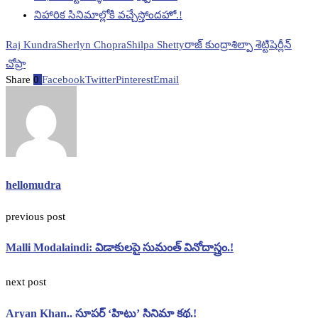
నిహారిక సినిమాల్లోకి వచ్చేస్తోందహో.!
Raj Kundra
Sherlyn Chopra
Shilpa Shetty
రాజ్ కుంద్రా
శిల్పా శెట్టి
షెర్లీన్
చోప్రా
Share
0
Facebook
Twitter
Pinterest
Email
hellomudra
previous post
Malli Modalaindi: విడాకులపై సుమంత్ వినోదాస్త్రం.!
next post
Aryan Khan.. సూపర్ ‘హిట్టు’ సినిమా కథ.!