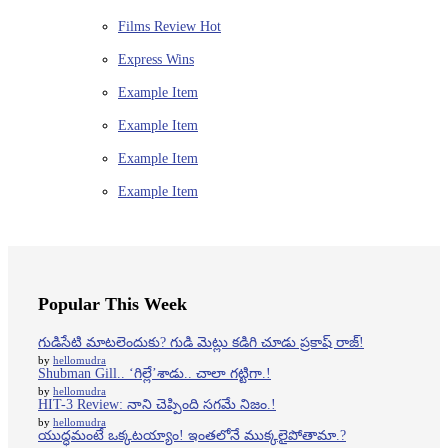
Films Review
Hot
Express Wins
Example Item
Example Item
Example Item
Example Item
Popular This Week
గుడిసేటి మాటలెందుకు? గుడి మెట్లు కడిగి చూడు ప్రకాష్ రాజ్!
by
hellomudra
Shubman Gill.. ‘గిల్లే’శాడు.. చాలా గట్టిగా.!
by
hellomudra
HIT-3 Review: నాని చెప్పింది సగమే నిజం.!
by
hellomudra
యుద్ధమంటే ఒక్కటయ్యాం! ఇంతలోనే ముక్కలైపోతామా.?