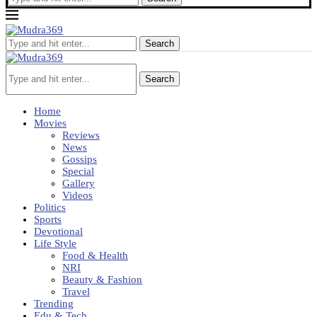
Search
Search
Home
Movies
Reviews
News
Gossips
Special
Gallery
Videos
Politics
Sports
Devotional
Life Style
Food & Health
NRI
Beauty & Fashion
Travel
Trending
Edu & Tech