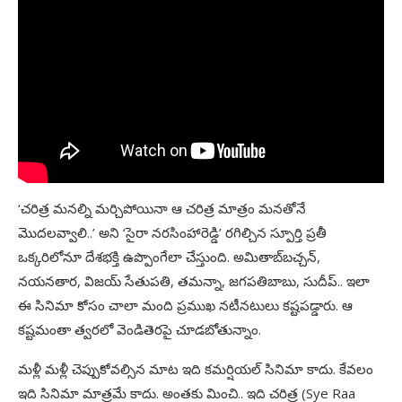
‘చరిత్ర మనల్ని మర్చిపోయినా ఆ చరిత్ర మాత్రం మనతోనే
మొదలవ్వాలి..’ అని ‘సైరా నరసింహారెడ్డి’ రగిల్చిన స్పూర్తి ప్రతీ
ఒక్కరిలోనూ దేశభక్తి ఉప్పొంగేలా చేస్తుంది. అమితాబ్‌బచ్చన్‌,
నయనతార, విజయ్‌ సేతుపతి, తమన్నా, జగపతిబాబు, సుదీప్‌.. ఇలా
ఈ సినిమా కోసం చాలా మంది ప్రముఖ నటీనటులు కష్టపడ్డారు. ఆ
కష్టమంతా త్వరలో వెండితెరపై చూడబోతున్నాం.
మళ్లీ మళ్లీ చెప్పుకోవల్సిన మాట ఇది కమర్షియల్‌ సినిమా కాదు. కేవలం
ఇది సినిమా మాత్రమే కాదు. అంతకు మించి.. ఇది చరిత్ర (Sye Raa