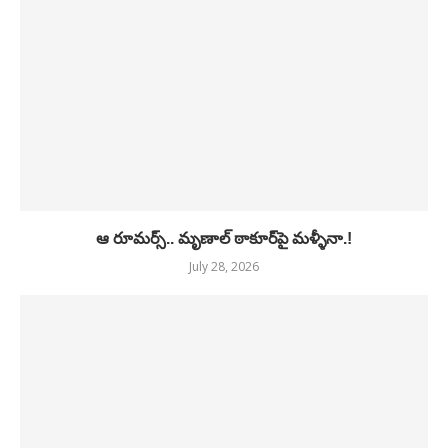
ఆ రూమర్స్.. మృణాల్ ఠాకూర్‌పై మళ్ళీనా.!
July 28, 2026