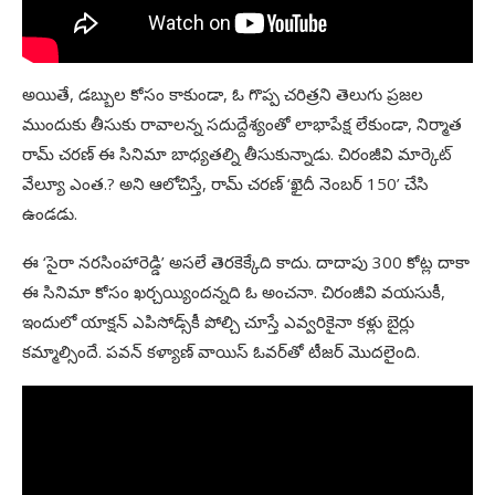
అయితే, డబ్బుల కోసం కాకుండా, ఓ గొప్ప చరిత్రని తెలుగు ప్రజల
ముందుకు తీసుకు రావాలన్న సదుద్దేశ్యంతో లాభాపేక్ష లేకుండా, నిర్మాత
రామ్‌ చరణ్‌ ఈ సినిమా బాధ్యతల్ని తీసుకున్నాడు. చిరంజీవి మార్కెట్‌
వేల్యూ ఎంత.? అని ఆలోచిస్తే, రామ్‌ చరణ్‌ ‘ఖైదీ నెంబర్‌ 150’ చేసి
ఉండడు.
ఈ ‘సైరా నరసింహారెడ్డి’ అసలే తెరకెక్కేది కాదు. దాదాపు 300 కోట్ల దాకా
ఈ సినిమా కోసం ఖర్చయ్యిందన్నది ఓ అంచనా. చిరంజీవి వయసుకీ,
ఇందులో యాక్షన్‌ ఎపిసోడ్స్‌కీ పోల్చి చూస్తే ఎవ్వరికైనా కళ్లు బైర్లు
కమ్మాల్సిందే. పవన్‌ కళ్యాణ్‌ వాయిస్‌ ఓవర్‌తో టీజర్‌ మొదలైంది.