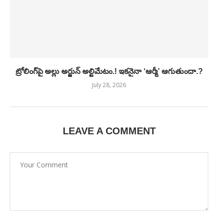
ట్రోలింగ్‌పై అల్లు అర్జున్ అల్టిమేటం.! ఇకనైనా ‘ఆర్మీ’ ఆగుతుందా.?
July 28, 2026
LEAVE A COMMENT