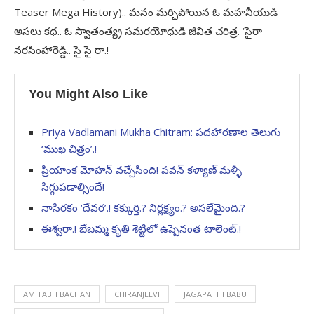
Teaser Mega History).. మనం మర్చిపోయిన ఓ మహనీయుడి
అసలు కథ.. ఓ స్వాతంత్య్ర సమరయోధుడి జీవిత చరిత్ర. ‘సైరా
నరసింహారెడ్డి.. సై సై రా.!
You Might Also Like
Priya Vadlamani Mukha Chitram: పదహారణాల తెలుగు
‘ముఖ చిత్రం’.!
ప్రియాంక మోహన్ వచ్చేసింది! పవన్ కళ్యాణ్ మళ్ళీ
సిగ్గుపడాల్సిందే!
నాసిరకం ‘దేవర’.! కక్కుర్తి.? నిర్లక్ష్యం.? అసలేమైంది.?
ఈశ్వరా.! బేబమ్మ కృతి శెట్టిలో ఉప్పెనంత టాలెంట్.!
AMITABH BACHAN
CHIRANJEEVI
JAGAPATHI BABU