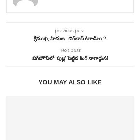
previous post
శ్రీముఖి, హిమజ.. బిగ్‌బాస్‌ కిలాడీలు.?
next post
బిగ్‌హౌస్‌లో ‘పుల్ల’ పెట్టిన కింగ్‌ నాగార్జున!
YOU MAY ALSO LIKE