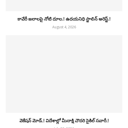
కావేరీ జలాలపై నోటి దూల.! ఉదయనిధి స్టాలిన్ అరెస్ట్.!
August 4, 2026
వెకేషన్ మోడ్.! విదేశాల్లో మీనాక్షి చౌదరి సైకిల్ సవారీ.!