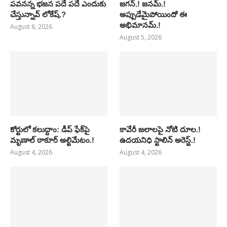
పవనన్న భజన పదే పదే ఎందుకు
జగన్.! జనమ్.!
చేస్తున్నావ్ లోకేష్.?
అప్పుడేమైపోయిందో ఈ
అభిమానమ్.!
August 6, 2026
August 5, 2026
కోర్టులో కలుద్దాం: డీప్ ఫేక్‌పై
కావేరీ జలాలపై నోటి దూల.!
మృణాల్ ఠాకూర్ అల్టిమేటం.!
ఉదయనిధి స్టాలిన్ అరెస్ట్.!
August 4, 2026
August 4, 2026