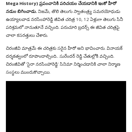
Mega History) ప్రపంచానికి పరిచయం చేయడానికి ఇంకో హీరో
నడుం బిగించాడు.
నిజమే, తొలి తెలుగు స్వాతంత్ర్య సమరయోధుడు
ఉయ్యాలవాడ నరసింహారెడ్డి జీవిత చరిత్ర 10, 12 ఏళ్లుగా తెలుగు సినీ
పరిశ్రమలో నానుతూనే వచ్చింది. పరుచూరి బ్రదర్స్‌ ఈ జీవిత చరిత్రపై
చాలా కసరత్తులు చేశారు.
చిరంజీవి మాత్రమే ఈ చరిత్రకు సరైన హీరో అని భావించారు. వినాయక్‌
దర్శకత్వంలో రూపొందాల్సింది.. సురేందర్‌ రెడ్డి చేతుల్లోకి వచ్చింది.
చిరంజీవితో ‘సైరా నరసింహారెడ్డి’ సినిమా నిర్మించడానికి చాలా నిర్మాణ
సంస్థలు ముందుకొచ్చాయి.