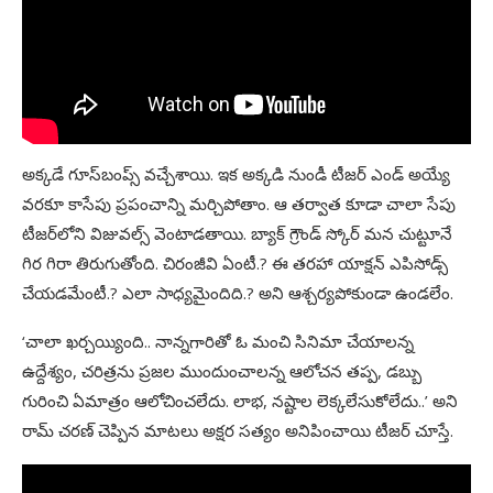
అక్కడే గూస్‌బంప్స్‌ వచ్చేశాయి. ఇక అక్కడి నుండీ టీజర్‌ ఎండ్‌ అయ్యే
వరకూ కాసేపు ప్రపంచాన్ని మర్చిపోతాం. ఆ తర్వాత కూడా చాలా సేపు
టీజర్‌లోని విజువల్స్‌ వెంటాడతాయి. బ్యాక్‌ గ్రౌండ్‌ స్కోర్‌ మన చుట్టూనే
గిర గిరా తిరుగుతోంది. చిరంజీవి ఏంటీ.? ఈ తరహా యాక్షన్‌ ఎపిసోడ్స్‌
చేయడమేంటీ.? ఎలా సాధ్యమైందిది.? అని ఆశ్చర్యపోకుండా ఉండలేం.
‘చాలా ఖర్చయ్యింది.. నాన్నగారితో ఓ మంచి సినిమా చేయాలన్న
ఉద్దేశ్యం, చరిత్రను ప్రజల ముందుంచాలన్న ఆలోచన తప్ప, డబ్బు
గురించి ఏమాత్రం ఆలోచించలేదు. లాభ, నష్టాల లెక్కలేసుకోలేదు..’ అని
రామ్‌ చరణ్‌ చెప్పిన మాటలు అక్షర సత్యం అనిపించాయి టీజర్‌ చూస్తే.