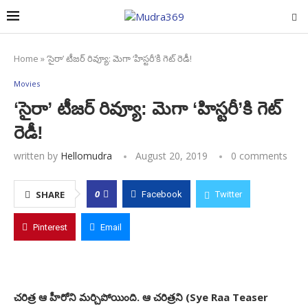
Home
»
‘సైరా’ టీజర్ రివ్యూ: మెగా ‘హిస్టరీ’కి గెట్ రెడీ!
Movies
‘సైరా’ టీజర్ రివ్యూ: మెగా ‘హిస్టరీ’కి గెట్
రెడీ!
written by
Hellomudra
August 20, 2019
0 comments
0
SHARE
Facebook
Twitter
Pinterest
Email
చరిత్ర ఆ హీరోని మర్చిపోయింది. ఆ చరిత్రని (Sye Raa Teaser