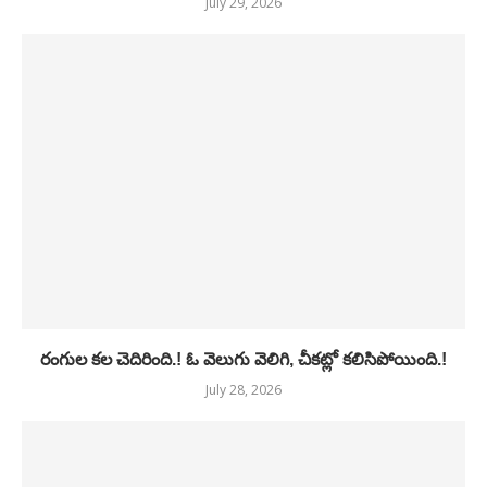
July 29, 2026
రంగుల కల చెదిరింది.! ఓ వెలుగు వెలిగి, చీకట్లో కలిసిపోయింది.!
July 28, 2026