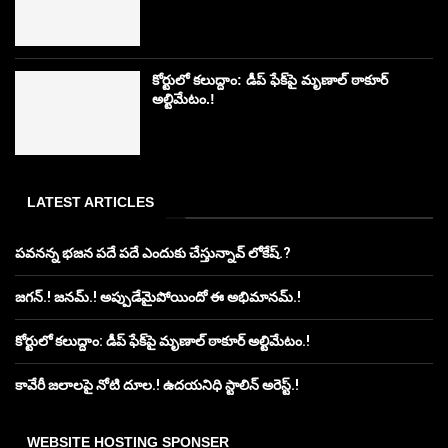
కోర్టులో కలుద్దాం: డీప్ ఫేక్‌పై మృణాల్ ఠాకూర్
అల్టిమేటం.!
LATEST ARTICLES
పవనన్న భజన పదే పదే ఎందుకు చేస్తున్నావ్ లోకేష్.?
జగన్.! జనమ్.! అప్పుడేమైపోయిందో ఈ అభిమానమ్.!
కోర్టులో కలుద్దాం: డీప్ ఫేక్‌పై మృణాల్ ఠాకూర్ అల్టిమేటం.!
కావేరీ జలాలపై నోటి దూల.! ఉదయనిధి స్టాలిన్ అరెస్ట్.!
WEBSITE HOSTING SPONSER