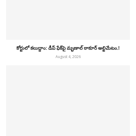
కోర్టులో కలుద్దాం: డీప్ ఫేక్‌పై మృణాల్ ఠాకూర్ అల్టిమేటం.!
August 4, 2026