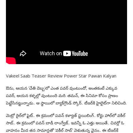
Vakeel Saab Teaser Review Power Star Pawan Kalyan
ఔను, ఆయన ‘చేతి దెబ్బ’లో ఎంత పవర్‌ వుంటుందో, అంతకంటే ఎక్కువ
పవర్‌, ఆయన కళ్ళల్లో వుంటుంది మరి. తమన్‌, ఈ సినిమా కోసం ప్రాణం
పెట్టేసినట్టున్నాడు.. ఆ స్థాయిలో బ్యాక్‌గ్రౌండ్‌ స్కోర్‌.. టీజర్‌కి హైలైట్‌గా నిలిచింది.
మెట్రో రైల్‌లో ఫైట్‌.. ఈ క్రమంలో పవన్‌ కళ్యాణ్‌ స్టయిలింగ్‌.. కోర్టు హాల్‌లో వకీల్‌
సాబ్‌.. ఈ క్రమంలో పవన్‌ బాడీ లాంగ్వేజ్‌.. ఇవన్నీ ఓ ఎత్తు అయితే.. చివర్లో ఓ
వాహనం మీద తన సామాన్లతో ‘వకీల్‌ సాబ్‌’ వెళుతున్న వైనం.. ఈ టీజర్‌కే