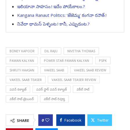
ఇలియానా సాహసం.! ఇదేం పోయేకాలం.?
Kangana Ranaut Politics: ‘జేజెమ్మ’ కంగనా రనౌత్.!
నివేదా థామస్ పెళ్ళంట.! కానీ, ఎప్పుడంట.?
BONEY KAPOOR
DIL RAJU
NIVETHA THOMAS
PAWAN KALYAN
POWER STAR PAWAN KALYAN
PSPK
SHRUTI HAASAN
VAKEEL SAAB
VAKEEL SAAB REVIEW
VAKEEL SAAB TEASER
VAKEEL SAAB TEASER REVIEW
పవన్ కళ్యాణ్
పవర్ స్టార్ పవన్ కళ్యాణ్
వకీల్ సాబ్
వకీల్ సాబ్ ట్రెయిలర్
వకీల్ సాబ్ రివ్యూ
0
SHARE
Facebook
Twitter