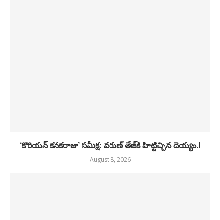
‘కొరియన్ కనకరాజు’ సమీక్ష: వరుణ్ తేజ్‌కి హిట్టిచ్చిన దెయ్యం.!
August 8, 2026