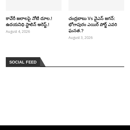
కావేరీ జలాలపై నోటి దూల.!
చంద్రబాబు Vs వైఎస్ జగన్:
ఉదయనిధి స్టాలిన్ అరెస్ట్.!
భోగాపురం ఎయిర్ పోర్ట్ ఎవరి
ఘనత.?
August 4, 2026
August 3, 2026
SOCIAL FEED