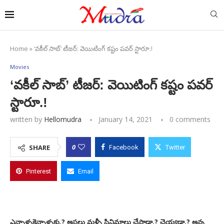
Home
»
‘వకీల్‌ సాబ్‌’ టీజర్‌: వెయిటింగ్‌ కష్టం పవర్‌ స్టారూ.!
Movies
‘వకీల్‌ సాబ్‌’ టీజర్‌: వెయిటింగ్‌ కష్టం పవర్‌
స్టారూ.!
written by
Hellomudra
January 14, 2021
0 comments
0
SHARE
Facebook
Twitter
Pinterest
Email
ఎన్నాళ్ళకెన్నాళ్ళకు.? అసలు మళ్ళీ సినిమాలు చేస్తాడా.? చెయ్యడా.? అన్న