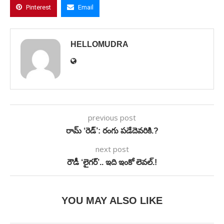
Pinterest
Email
HELLOMUDRA
previous post
రామ్‌ ‘రెడ్‌’: రంగు పడేదెవరికి.?
next post
రౌడీ ‘లైగర్‌’.. ఇది ఇంకో లెవల్‌.!
YOU MAY ALSO LIKE