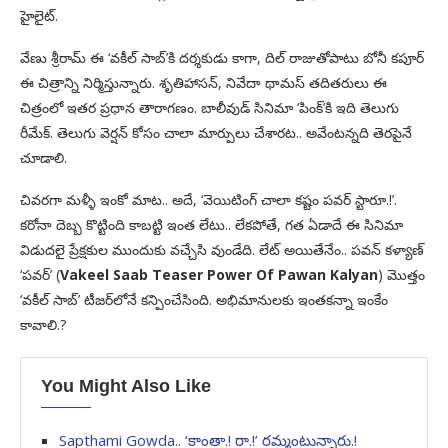
హైలైట్‌.
వేణు శ్రీరామ్‌ ఈ ‘వకీల్‌ సాబ్‌’కి దర్శకుడు కాగా, దిల్‌ రాజుతోపాటు బోనీ కపూర్‌
ఈ చిత్రాన్ని నిర్మిస్తున్నారు. శృతిహాసన్‌, నివేదా థామస్‌ తదితరులు ఈ
చిత్రంలో ఇతర ప్రధాన తారాగణం. బాలీవుడ్‌ సినిమా ‘పింక్‌’కి ఇది తెలుగు
రీమేక్‌. తెలుగు వెర్షన్‌ కోసం చాలా మార్పులు చేశారట.. అవేంటన్నది తెరపైనే
చూడాలి.
చివరగా మళ్ళీ ఇంకో మాట.. అదే, ‘వెయిటింగ్‌ చాలా కష్టం పవర్‌ స్టారూ.!’.
కరోనా దెబ్బ కొట్టింది కాబట్టి ఇంత లేటు.. లేకపోతే, గత ఏడాదే ఈ సినిమా
విడుదలై ప్రేక్షకుల ముందుకు వచ్చేసి వుండేది. లేట్‌ అయితేనేం.. పవన్‌ కళ్యాణ్‌
‘పవర్‌’ (
Vakeel Saab Teaser Power Of Pawan Kalyan
) మొత్తం
‘వకీల్‌ సాబ్‌’ టీజర్‌లోనే కన్పించేసింది. అభిమానులకు ఇంతకన్నా ఇంకేం
కావాలి.?
You Might Also Like
Sapthami Gowda.. ‘కాంతా.! రా.!’ రమ్మంటున్నారు.!