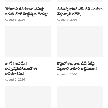
‘కొరియన్ కనకరాజు’ సమీక్ష:
పవనన్న భజన పదే పదే ఎందుకు
వరుణ్ తేజ్‌కి హిట్టిచ్చిన దెయ్యం.!
చేస్తున్నావ్ లోకేష్.?
August 8, 2026
August 6, 2026
జగన్.! జనమ్.!
కోర్టులో కలుద్దాం: డీప్ ఫేక్‌పై
అప్పుడేమైపోయిందో ఈ
మృణాల్ ఠాకూర్ అల్టిమేటం.!
అభిమానమ్.!
August 4, 2026
August 5, 2026