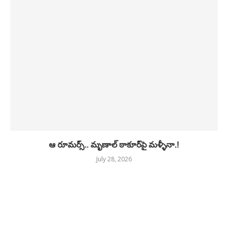
ఆ రూమర్స్.. మృణాల్ ఠాకూర్‌పై మళ్ళీనా.!
July 28, 2026