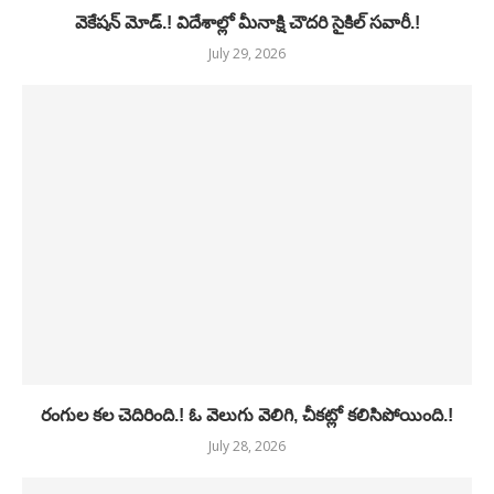
వెకేషన్ మోడ్.! విదేశాల్లో మీనాక్షి చౌదరి సైకిల్ సవారీ.!
July 29, 2026
రంగుల కల చెదిరింది.! ఓ వెలుగు వెలిగి, చీకట్లో కలిసిపోయింది.!
July 28, 2026