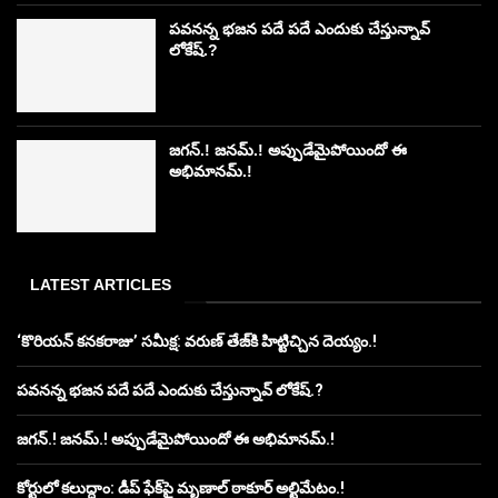
పవనన్న భజన పదే పదే ఎందుకు చేస్తున్నావ్
లోకేష్.?
జగన్.! జనమ్.! అప్పుడేమైపోయిందో ఈ
అభిమానమ్.!
LATEST ARTICLES
‘కొరియన్ కనకరాజు’ సమీక్ష: వరుణ్ తేజ్‌కి హిట్టిచ్చిన దెయ్యం.!
పవనన్న భజన పదే పదే ఎందుకు చేస్తున్నావ్ లోకేష్.?
జగన్.! జనమ్.! అప్పుడేమైపోయిందో ఈ అభిమానమ్.!
కోర్టులో కలుద్దాం: డీప్ ఫేక్‌పై మృణాల్ ఠాకూర్ అల్టిమేటం.!