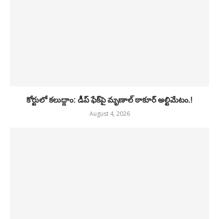
కోర్టులో కలుద్దాం: డీప్ ఫేక్‌పై మృణాల్ ఠాకూర్ అల్టిమేటం.!
August 4, 2026