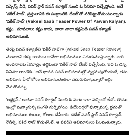
సస్పెన్స్‌ వీడి, పవర్‌ స్టార్‌ పవన్‌ కళ్యాణ్‌ నుంచి ఓ సినిమా వచ్చేస్తోంది. అదే
‘వకీల్‌ సాబ్‌’. ప్రస్తుతానికి ఈ సంక్రాంతికి ‘టీజర్‌’తో సరిపెట్టుకోమంటున్నాడు
‘వకీల్‌ సాబ్‌’ (Vakeel Saab Teaser Power Of Pawan Kalyan).
కష్టం.. మామూలు కష్టం కాదు, చాలా చాలా కష్టమిది పవన్‌ కళ్యాణ్‌
అభిమానులకి.
తెరపై పవన్‌ కళ్యాణ్‌ని ‘వకీల్‌ సాబ్‌’గా (Vakeel Saab Teaser Review)
చూడాలని కళ్ళు కాయలు కాచేలా అభిమానులు ఎదురుచూస్తున్నారు. వారి
అంచనాలకు ఏమాత్రం తగ్గకుండా ‘వకీల్‌ సాబ్‌’ టీజర్‌ వచ్చేసింది. ‘ఇది ఓ చిన్న
సినిమా లాంటిది..’ అనే భావన పవన్‌ అభిమానుల్లో వ్యక్తమవుతోందంటే, తమ
అభిమాన హీరో కోసం అభిమానులెంతలా ఎదురుచూస్తున్నారో అర్థం
చేసుకోవచ్చు.
‘అబ్జెక్షన్‌..’ అంటూ పవన్‌ కళ్యాణ్‌ నుంచి ఓ మాట ఇలా వచ్చిందో లేదో.. తాము
ఇంట్లో వున్నామన్న సంగతి మర్చిపోయి, థియేటర్లలో వున్నామన్న భ్రమతో
అభిమానులు ఈలలు, గోలలు చేసేశారు. దటీజ్‌ పవర్‌ స్టార్‌ పవన్‌ కళ్యాణ్‌.
రౌడీల్ని ‘వకీల్‌ సాబ్‌’ కొడుతోంటే, ఆ పవర్‌ని అభిమానులు ఫీలవుతున్నారు.