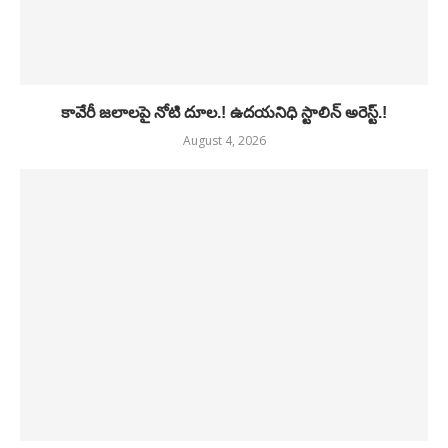
కావేరీ జలాలపై నోటి దూల.! ఉదయనిధి స్టాలిన్ అరెస్ట్.!
August 4, 2026