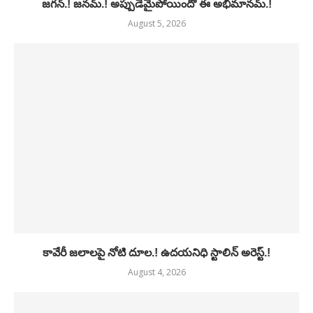
జగన్.! జనమ్.! అప్పుడేమైపోయిందో ఈ అభిమానమ్.!
August 5, 2026
కావేరీ జలాలపై నోటి దూల.! ఉదయనిధి స్టాలిన్ అరెస్ట్.!
August 4, 2026