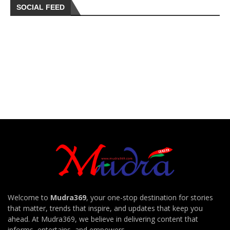
SOCIAL FEED
Welcome to
Mudra369
, your one-stop destination for stories
that matter, trends that inspire, and updates that keep you
ahead. At Mudra369, we believe in delivering content that
informs, entertains, and empowers.