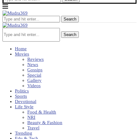
Search
Search
Home
Movies
Reviews
News
Gossips
Special
Gallery
Videos
Politics
Sports
Devotional
Life Style
Food & Health
NRI
Beauty & Fashion
Travel
Trending
Edu & Tech