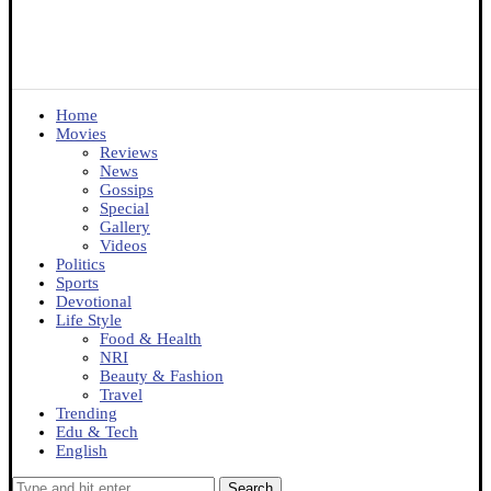
Home
Movies
Reviews
News
Gossips
Special
Gallery
Videos
Politics
Sports
Devotional
Life Style
Food & Health
NRI
Beauty & Fashion
Travel
Trending
Edu & Tech
English
Search