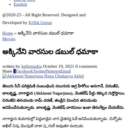
English
@2020-25 - All Right Reserved. Designed and
Developed by
KiTek Group
Home
»
అక్కినేని వారసుల డబుల్ ధమాకా
Movies
అక్కినేని వారసుల డబుల్ ధమాకా
written by
hellomudra
October 19, 2021
0 comments
Share
0
Facebook
Twitter
Pinterest
Email
తెలుగు సినీ పరిశ్రమకి సంబంధించి నలుగురు అగ్ర హీరోలు అనగానే, చిరంజీవి,
బాలకృష్ణ, నాగార్జున (Akkineni Nagarjuna), వెంకటేష్ పేర్లు ఠక్కున గుర్తొస్తాయి.
చిరంజీవి తనయుడు రామ్ చరణ్, తండ్రిని మించిన తనయుడు
అనిపించేసుకున్నాడు. బాలకృష్ణ, వెంకటేష్ వారసులు ఇంకా తెరంగేట్రం చేయలేదు.
నాగార్జున కుమారుల్లో పెద్దవాడైన నాగ చైతన్య ఓకే అనిపించుకున్నాడు. చిన్నోడు
అఖిల్ నిన్న మొన్నటి దాకా స్ర్టగుల్ అవుతూ వచ్చాడు.