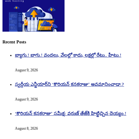
Recent Posts
బ్యాగు.! బాగు.! వందలు, వేలల్లో కాదు, లక్షల్లో రేటు.. హీటు.!
August 9, 2026
స్వర్గీయ ఎన్టీయార్‌ని ‘కొరియన్ కనకరాజు’ అవమానించాడా.?
August 9, 2026
‘కొరియన్ కనకరాజు’ సమీక్ష: వరుణ్ తేజ్‌కి హిట్టిచ్చిన దెయ్యం.!
August 8, 2026