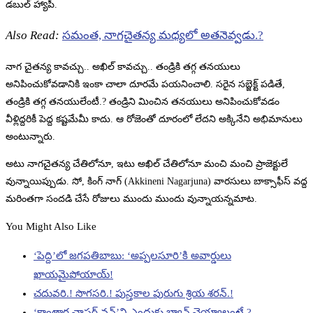
డబుల్ హ్యాపీ.
Also Read:
సమంత, నాగచైతన్య మధ్యలో అతనెవ్వడు.?
నాగ చైతన్య కావచ్చు.. అఖిల్ కావచ్చు.. తండ్రికి తగ్గ తనయులు
అనిపించుకోవడానికి ఇంకా చాలా దూరమే పయనించాలి. సరైన సబ్జెక్ట్ పడితే,
తండ్రికి తగ్గ తనయులేంటీ.? తండ్రిని మించిన తనయులు అనిపించుకోవడం
వీళ్లిద్దరికీ పెద్ద కష్టమేమీ కాదు. ఆ రోజెంతో దూరంలో లేదని అక్కినేని అభిమానులు
అంటున్నారు.
అటు నాగచైతన్య చేతిలోనూ, ఇటు అఖిల్ చేతిలోనూ మంచి మంచి ప్రాజెక్టులే
వున్నాయిప్పుడు. సో, కింగ్ నాగ్ (Akkineni Nagarjuna) వారసులు బాక్సాఫీస్ వద్ద
మరింతగా సందడి చేసే రోజులు ముందు ముందు వున్నాయన్నమాట.
You Might Also Like
‘పెద్ది’లో జగపతిబాబు: ‘అప్పలసూరి’కి అవార్డులు
ఖాయమైపోయాయ్!
చదువరి.! సొగసరి.! పుస్తకాల పురుగు శ్రియ శరన్.!
‘కాంతార చాప్టర్ వన్’ని ఎందుకు బ్యాన్ చెయ్యాలంటే.?