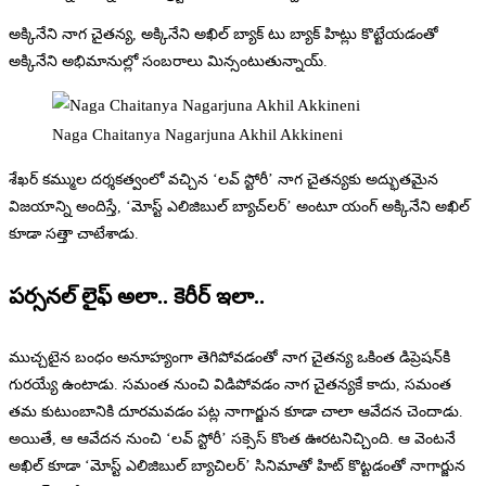
అక్కినేని నాగ చైతన్య, అక్కినేని అఖిల్ బ్యాక్ టు బ్యాక్ హిట్లు కొట్టేయడంతో
అక్కినేని అభిమానుల్లో సంబరాలు మిన్సంటుతున్నాయ్.
Naga Chaitanya Nagarjuna Akhil Akkineni
శేఖర్ కమ్ముల దర్శకత్వంలో వచ్చిన ‘లవ్ స్టోరీ’ నాగ చైతన్యకు అద్భుతమైన
విజయాన్ని అందిస్తే, ‘మోస్ట్ ఎలిజిబుల్ బ్యాచ్‌లర్’ అంటూ యంగ్ అక్కినేని అఖిల్
కూడా సత్తా చాటేశాడు.
పర్సనల్ లైఫ్ అలా.. కెరీర్ ఇలా..
ముచ్చటైన బంధం అనూహ్యంగా తెగిపోవడంతో నాగ చైతన్య ఒకింత డిప్రెషన్‌కి
గురయ్యే ఉంటాడు. సమంత నుంచి విడిపోవడం నాగ చైతన్యకే కాదు, సమంత
తమ కుటుంబానికి దూరమవడం పట్ల నాగార్జున కూడా చాలా ఆవేదన చెందాడు.
అయితే, ఆ ఆవేదన నుంచి ‘లవ్ స్టోరీ’ సక్సెస్ కొంత ఊరటనిచ్చింది. ఆ వెంటనే
అఖిల్ కూడా ‘మోస్ట్ ఎలిజిబుల్ బ్యాచిలర్’ సినిమాతో హిట్ కొట్టడంతో నాగార్జున