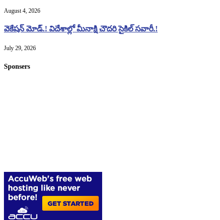
August 4, 2026
వెకేషన్ మోడ్.! విదేశాల్లో మీనాక్షి చౌదరి సైకిల్ సవారీ.!
July 29, 2026
Sponsers