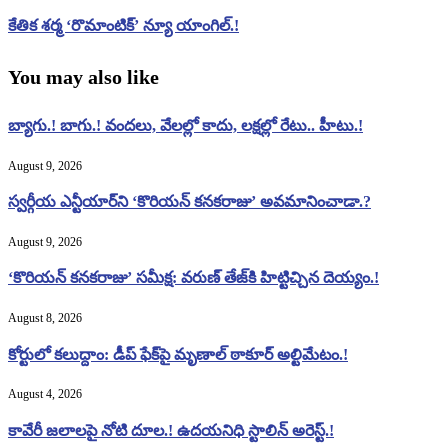
కేతిక శర్మ ‘రొమాంటిక్’ న్యూ యాంగిల్.!
You may also like
బ్యాగు.! బాగు.! వందలు, వేలల్లో కాదు, లక్షల్లో రేటు.. హీటు.!
August 9, 2026
స్వర్గీయ ఎన్టీయార్‌ని ‘కొరియన్ కనకరాజు’ అవమానించాడా.?
August 9, 2026
‘కొరియన్ కనకరాజు’ సమీక్ష: వరుణ్ తేజ్‌కి హిట్టిచ్చిన దెయ్యం.!
August 8, 2026
కోర్టులో కలుద్దాం: డీప్ ఫేక్‌పై మృణాల్ ఠాకూర్ అల్టిమేటం.!
August 4, 2026
కావేరీ జలాలపై నోటి దూల.! ఉదయనిధి స్టాలిన్ అరెస్ట్.!