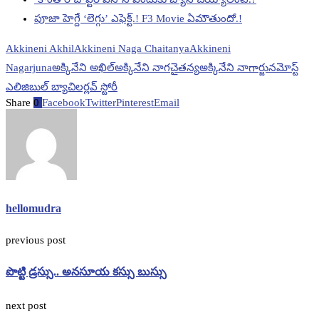
పూజా హెగ్దే ‘లెగ్గు’ ఎఫెక్ట్.! F3 Movie ఏమౌతుందో.!
Akkineni Akhil
Akkineni Naga Chaitanya
Akkineni
Nagarjuna
అక్కినేని అఖిల్
అక్కినేని నాగచైతన్య
అక్కినేని నాగార్జున
మోస్ట్
ఎలిజిబుల్ బ్యాచిలర్
లవ్ స్టోరీ
Share
0
Facebook
Twitter
Pinterest
Email
hellomudra
previous post
పొట్టి డ్రస్సు.. అనసూయ కస్సు బుస్సు
next post