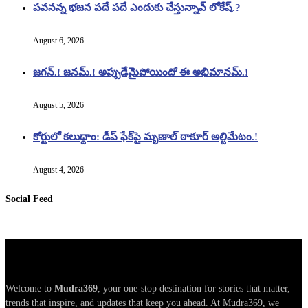
పవనన్న భజన పదే పదే ఎందుకు చేస్తున్నావ్ లోకేష్.?
August 6, 2026
జగన్.! జనమ్.! అప్పుడేమైపోయిందో ఈ అభిమానమ్.!
August 5, 2026
కోర్టులో కలుద్దాం: డీప్ ఫేక్‌పై మృణాల్ ఠాకూర్ అల్టిమేటం.!
August 4, 2026
Social Feed
Welcome to
Mudra369
, your one-stop destination for stories that matter,
trends that inspire, and updates that keep you ahead. At Mudra369, we