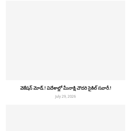
వెకేషన్ మోడ్.! విదేశాల్లో మీనాక్షి చౌదరి సైకిల్ సవారీ.!
July 29, 2026