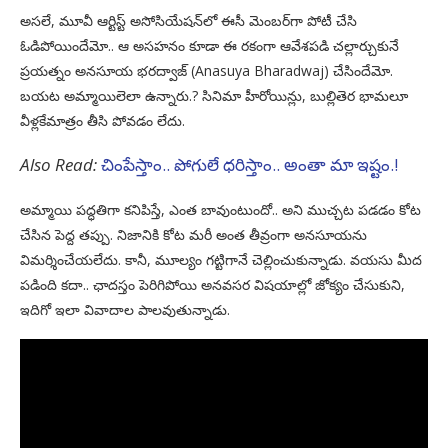
అసలే, మూవీ ఆర్టిస్ట్ అసోసియేషన్‌లో ఈసీ మెంబర్‌గా పోటీ చేసి
ఓడిపోయిందేమో.. ఆ అసహనం కూడా ఈ రకంగా ఆవేశపడి చల్లార్చుకునే
ప్రయత్నం అనసూయ భరద్వాజ్ (Anasuya Bharadwaj) చేసిందేమో.
బయట అమ్మాయిలెలా ఉన్నారు.? సినిమా హీరోయిన్లు, బుల్లితెర భామలూ
వీళ్లకేమాత్రం తీసి పోవడం లేదు.
Also Read:
చింపేస్తాం.. పోగులే ధరిస్తాం.. అంతా మా ఇష్టం.!
అమ్మాయి పద్ధతిగా కనిపిస్తే, ఎంత బావుంటుందో.. అని ముచ్చట పడడం కోట
చేసిన పెద్ద తప్పు. నిజానికి కోట మరీ అంత తీవ్రంగా అనసూయను
విమర్శించేయలేదు. కానీ, మూల్యం గట్టిగానే చెల్లించుకున్నాడు. వయసు మీద
పడింది కదా.. ఛాదస్తం పెరిగిపోయి అనవసర విషయాల్లో జోక్యం చేసుకుని,
ఇదిగో ఇలా వివాదాల పాలవుతున్నాడు.