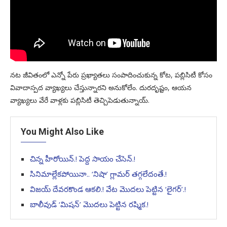
నట జీవితంలో ఎన్నో పేరు ప్రఖ్యాతలు సంపాదించుకున్న కోట, పబ్లిసిటీ కోసం
వివాదాస్పద వ్యాఖ్యలు చేస్తున్నారని అనుకోలేం. దురదృష్టం, ఆయన
వ్యాఖ్యలు వేరే వాళ్లకు పబ్లిసిటీ తెచ్చిపెడుతున్నాయ్.
You Might Also Like
చిన్న హీరోయిన్.! పెద్ద సాయం చేసెన్.!
సినిమాల్లేకపోయినా.. ‘నిషా’ గ్లామర్ తగ్గలేదంతే.!
విజయ్ దేవరకొండ ఆకలి.! వేట మొదలు పెట్టిన ‘లైగర్’.!
బాలీవుడ్‌ ‘మిషన్‌’ మొదలు పెట్టిన రష్మిక.!