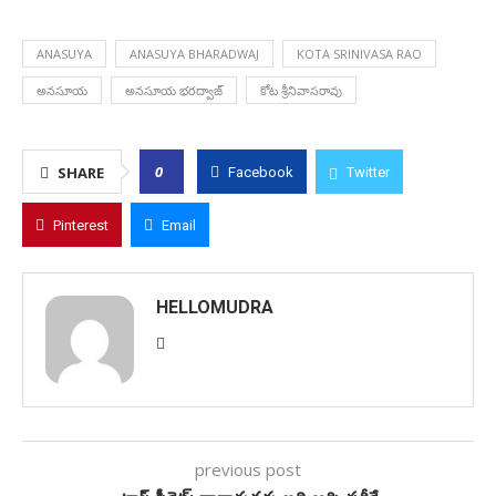
ANASUYA
ANASUYA BHARADWAJ
KOTA SRINIVASA RAO
అనసూయ
అనసూయ భరద్వాజ్
కోట శ్రీనివాసరావు
0
SHARE
Facebook
Twitter
Pinterest
Email
HELLOMUDRA
previous post