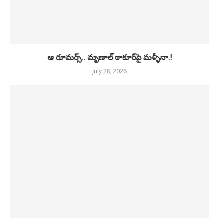
ఆ రూమర్స్.. మృణాల్ ఠాకూర్‌పై మళ్ళీనా.!
July 28, 2026