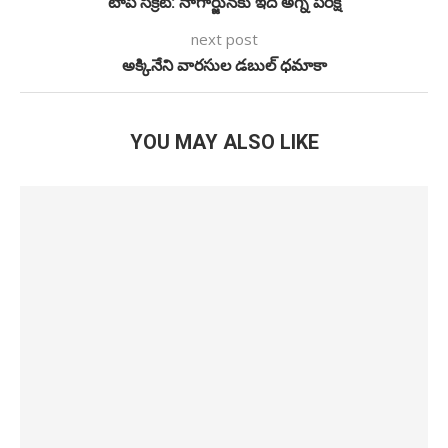
టాప్ సీక్రెట్: నాగార్జునకు ఇది అగ్ని పరీక్షే
next post
అక్కినేని వారసుల డబుల్ ధమాకా
YOU MAY ALSO LIKE