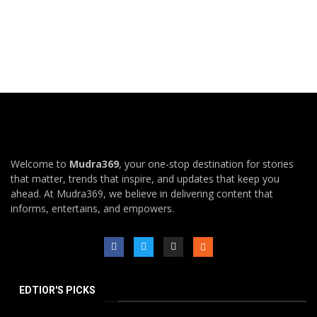
Welcome to
Mudra369
, your one-stop destination for stories
that matter, trends that inspire, and updates that keep you
ahead. At Mudra369, we believe in delivering content that
informs, entertains, and empowers.
EDTIOR'S PICKS