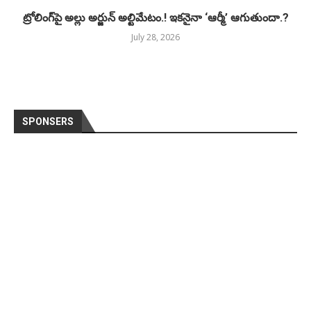
ట్రోలింగ్‌పై అల్లు అర్జున్ అల్టిమేటం.! ఇకనైనా ‘ఆర్మీ’ ఆగుతుందా.?
July 28, 2026
SPONSERS