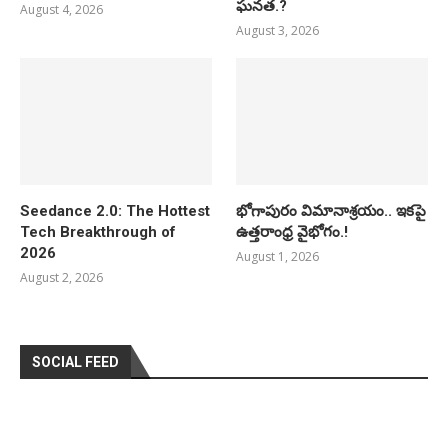
ఘనత.?
August 4, 2026
August 3, 2026
Seedance 2.0: The Hottest
భోగాపురం విమానాశ్రయం.. ఇకపై
Tech Breakthrough of
ఉత్తరాంధ్ర వైభోగం.!
2026
August 1, 2026
August 2, 2026
SOCIAL FEED