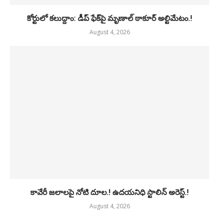
కోర్టులో కలుద్దాం: డీప్ ఫేక్‌పై మృణాల్ ఠాకూర్ అల్టిమేటం.!
August 4, 2026
కావేరీ జలాలపై నోటి దూల.! ఉదయనిధి స్టాలిన్ అరెస్ట్.!
August 4, 2026