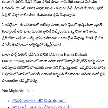
ఈ వారం ఎలిమినేషన్‌ కోసం హారిక కూడా నామినేట్‌ అయిన విషయం
విదితమే. దాంతో, హారిక అభిమానులు ఆమెను సేవ్‌ చేయడమే కాదు, భారీ
ఓట్లతో సత్తా చాటేందుకు తమవంతు కృషి చేస్తున్నారు.
ఏదిఏమైనా, ఈ ఎపిసోడ్‌తో అలేఖ్య హారిక, టాప్‌ ఫైవ్‌లో ఖచ్చితంగా వుండే
కంటెస్టెంట్‌ అని చాలామందికి క్లారిటీ వచ్చేసింది. ఒక్క రోజు అని కాదు,
ప్రతిరోజూ ఎక్కడా ఎనర్జీ డ్రాప్‌ అవకుండా ఎంటర్‌టైన్‌ చేస్తోన్న హారిక, టైటిల్‌
ఎగరేసుకుపోయినా ఆశ్చర్యపోనక్కర్లేదేమో.!
చాలా షార్ట్‌ ఫిలింస్‌ చేసేసిన హారిక (Alekhya Harika Dethadi
Entertainment), అందులో చాలా వరకు సోలో పెర్ఫామెన్స్‌తోనే ఆకట్టుకుంది.
అదిప్పుడు బిగ్‌హౌస్‌లో ఆమెకు బాగా పనికొస్తున్నట్టుంది. ఇప్పటివరకు హారిక
విషయంలో హౌస్‌లో ఎవరికీ ఎలాంటి ఇబ్బందీ లేకపోవడం ఆమెకు మరో ప్లస్‌
పాయింట్‌గా చెప్పుకోవచ్చు.
You Might Also Like
కరోనాపై పోరాటం.. జెనీలియా కథ ఇదీ.!
రాధికా ఆప్టే.! ఆమె ఏం చేసినా సంచలనమే.!