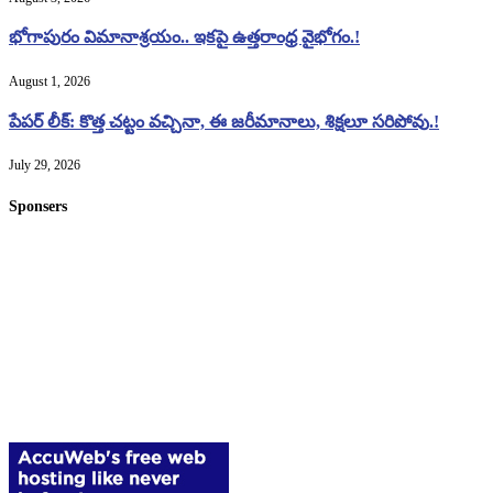
భోగాపురం విమానాశ్రయం.. ఇకపై ఉత్తరాంధ్ర వైభోగం.!
August 1, 2026
పేపర్ లీక్: కొత్త చట్టం వచ్చినా, ఈ జరీమానాలు, శిక్షలూ సరిపోవు.!
July 29, 2026
Sponsers