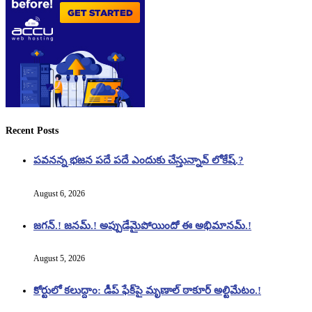
Recent Posts
పవనన్న భజన పదే పదే ఎందుకు చేస్తున్నావ్ లోకేష్.?
August 6, 2026
జగన్.! జనమ్.! అప్పుడేమైపోయిందో ఈ అభిమానమ్.!
August 5, 2026
కోర్టులో కలుద్దాం: డీప్ ఫేక్‌పై మృణాల్ ఠాకూర్ అల్టిమేటం.!