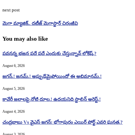
next post
మెగా మ్యాజిక్‌.. దటీజ్‌ మెగాస్టార్‌ చిరంజీవి
You may also like
పవనన్న భజన పదే పదే ఎందుకు చేస్తున్నావ్ లోకేష్.?
August 6, 2026
జగన్.! జనమ్.! అప్పుడేమైపోయిందో ఈ అభిమానమ్.!
August 5, 2026
కావేరీ జలాలపై నోటి దూల.! ఉదయనిధి స్టాలిన్ అరెస్ట్.!
August 4, 2026
చంద్రబాబు Vs వైఎస్ జగన్: భోగాపురం ఎయిర్ పోర్ట్ ఎవరి ఘనత.?
August 3, 2026