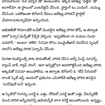
మామూలుగా ‘వన్‌ మ్యాన్‌ షో’ అంటుంటాం. ఇక్కడ అలేఖ్య ‘డేత్తడి’ షో’..
అనాలేమో. ఆ స్థాయిలో ఎంటర్‌టైన్‌ చేసింది. స్టార్టింగ్‌ టు ఎండింగ్‌.. దుమ్ము
రేపేసింది. ఒకరోజంతా బిగ్‌బాస్‌ కేవలం అలేఖ్య హారికనే హైలైట్‌
చేయాలనుకున్నాడేమో అన్పించింది.
అభిజిత్‌తో రొమాంటిక్‌ టచ్‌తో మొదలైన అలేఖ్య హారిక జోష్‌, ఆ తర్వాత
సోలో పెర్పాÛమెన్స్‌తో పీక్స్‌కి వెళ్ళింది. ‘ఇప్పటికింకా నా వయసు నిండా
పదహారే..’ అంటూ ‘పోకిరి’ సినిమా కోసం ముమైత్‌ఖాన్‌ చిందేసిన స్పెషల్‌
సాంగ్‌ని అలేఖ్య హారిక పెర్ఫామ్ చేసింది.
మిగతా కంటెస్టెంట్స్‌ పాట పాడుతోంటే, హారిక చేసిన డాన్స్‌ సింప్లీ సూపర్బ్‌.
ర్యాంప్‌ వాక్‌, ర్యాప్‌ సాంగ్‌.. ఇలా అన్నిట్లోనూ అదరగొట్టేసింది అలేఖ్య హారిక.
అక్కడితో సినిమా అయిపోలేదు. ఆ తర్వాత, బిగ్‌బాస్‌ ఓ ‘టీవీ సీరియల్‌’
లాంటి స్కిట్‌ ఇస్తే, అందులో ప్రకటనల ఎపిసోడ్‌కి అలేఖ్య హారిక తనదైన
‘పవర్‌ఫుల్‌ టచ్‌’ ఇచ్చింది.
ఆ స్కిట్‌లో గంగవ్వ ఎనర్జీ ఓ ఎత్తు, నోయెల్‌ ఎనర్జీ ఇంకో ఎత్తు. వీటన్నిటికీ
మించి హారిక అప్పీయరెన్స్‌ ఆడియన్స్‌కి బాగా కనెక్ట్‌ అయిపోయింది. అన్నట్టు,