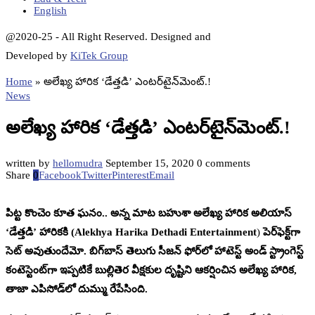
English
@2020-25 - All Right Reserved. Designed and
Developed by
KiTek Group
Home
»
అలేఖ్య హారిక ‘డేత్తడి’ ఎంటర్‌టైన్‌మెంట్‌.!
News
అలేఖ్య హారిక ‘డేత్తడి’ ఎంటర్‌టైన్‌మెంట్‌.!
written by
hellomudra
September 15, 2020
0 comments
Share
0
Facebook
Twitter
Pinterest
Email
పిట్ట కొంచెం కూత ఘనం.. అన్న మాట బహుశా అలేఖ్య హారిక అలియాస్‌
‘డేత్తడి’ హారికకి (Alekhya Harika Dethadi Entertainment
)
పెర్‌ఫెక్ట్‌గా
సెట్‌ అవుతుందేమో. బిగ్‌బాస్‌ తెలుగు సీజన్‌ ఫోర్‌లో హాటెస్ట్‌ అండ్‌ స్ట్రాంగెస్ట్‌
కంటెస్టెంట్‌గా ఇప్పటికే బుల్లితెర వీక్షకుల దృష్టిని ఆకర్షించిన అలేఖ్య హారిక,
తాజా ఎపిసోడ్‌లో దుమ్ము రేపేసింది.