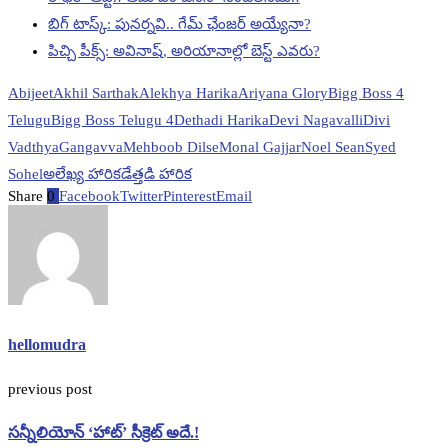
బిగ్‌ టాస్క్‌: పునర్నవి.. గేమ్‌ ఛేంజర్‌ అయ్యేనా?
పిచ్చి పీక్స్‌: అవినాష్‌, అరియానాల్లో బెస్ట్ ఎవరు?
Abijeet
Akhil Sarthak
Alekhya Harika
Ariyana Glory
Bigg Boss 4
Telugu
Bigg Boss Telugu 4
Dethadi Harika
Devi Nagavalli
Divi
Vadthya
Gangavva
Mehboob Dilse
Monal Gajjar
Noel Sean
Syed
Sohel
అలేఖ్య హారిక
డేత్తడి హారిక
Share
0
Facebook
Twitter
Pinterest
Email
hellomudra
previous post
సన్నీలియోన్‌ ‘హాట్’ సీక్రెట్‌ అదే.!