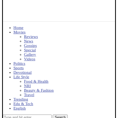
Home
Movies
Reviews
News
Gossips
Special
Gallery
Videos
Politics
Sports
Devotional
Life Style
Food & Health
NRI
Beauty & Fashion
Travel
Trending
Edu & Tech
English
Search