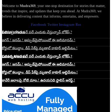
Welcome to
Mudra369
, your one-stop destination for stories that matter,
trends that inspire, and updates that keep you ahead. At Mudra369, we
believe in delivering content that informs, entertains, and empowers.
Facebook
Twitter
Instagram
Rss
Edtior's Picks
పవనన్న భజన పదే పదే ఎందుకు చేస్తున్నావ్ లోకేష్.?
జగన్.! జనమ్.! అప్పుడేమైపోయిందో ఈ అభిమానమ్.!
కోర్టులో కలుద్దాం: డీప్ ఫేక్‌పై మృణాల్ ఠాకూర్ అల్టిమేటం.!
Latest Articles
పవనన్న భజన పదే పదే ఎందుకు చేస్తున్నావ్ లోకేష్.?
జగన్.! జనమ్.! అప్పుడేమైపోయిందో ఈ అభిమానమ్.!
కోర్టులో కలుద్దాం: డీప్ ఫేక్‌పై మృణాల్ ఠాకూర్ అల్టిమేటం.!
కావేరీ జలాలపై నోటి దూల.! ఉదయనిధి స్టాలిన్ అరెస్ట్.!
Website Hosting Sponser