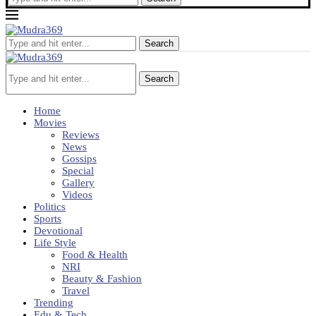
Search
Search
Home
Movies
Reviews
News
Gossips
Special
Gallery
Videos
Politics
Sports
Devotional
Life Style
Food & Health
NRI
Beauty & Fashion
Travel
Trending
Edu & Tech