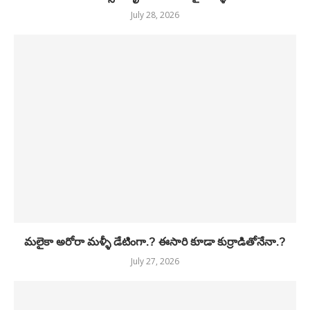
July 28, 2026
మలైకా అరోరా మళ్ళీ డేటింగా.? ఈసారి కూడా కుర్రాడితోనేనా.?
July 27, 2026