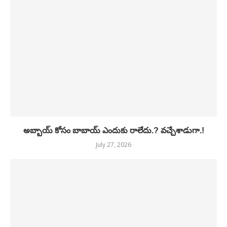
అబ్బాయ్ కోసం బాబాయ్ ఎందుకు రాలేదు.? వచ్చేశాడుగా.!
July 27, 2026