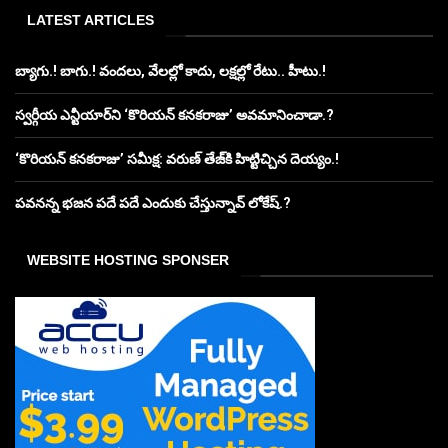
LATEST ARTICLES
బ్యాగు.! బాగు.! వందలు, వేలల్లో కాదు, లక్షల్లో రేటు.. హీటు.!
స్వర్గీయ ఎన్టీయార్‌ని ‘కొరియన్ కనకరాజు’ అవమానించాడా.?
‘కొరియన్ కనకరాజు’ సమీక్ష: వరుణ్ తేజ్‌కి హిట్టిచ్చిన దెయ్యం.!
పవనన్న భజన పదే పదే ఎందుకు చేస్తున్నావ్ లోకేష్.?
WEBSITE HOSTING SPONSER