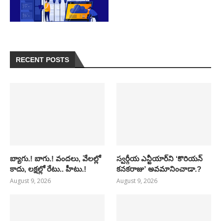
RECENT POSTS
బ్యాగు.! బాగు.! వందలు, వేలల్లో
స్వర్గీయ ఎన్టీయార్‌ని ‘కొరియన్
కాదు, లక్షల్లో రేటు.. హీటు.!
కనకరాజు’ అవమానించాడా.?
August 9, 2026
August 9, 2026