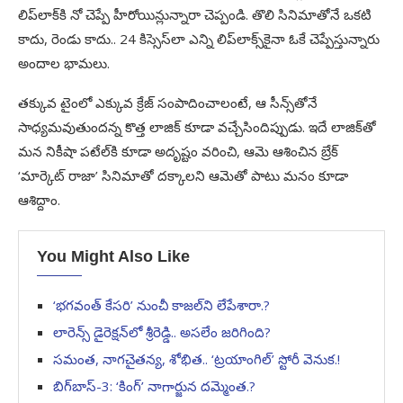
లిప్‌లాక్‌కి నో చెప్పే హీరోయిన్లున్నారా చెప్పండి. తొలి సినిమాతోనే ఒకటి
కాదు, రెండు కాదు.. 24 కిస్సెస్‌లా ఎన్ని లిప్‌లాక్స్‌కైనా ఓకే చెప్పేస్తున్నారు
అందాల భామలు.
తక్కువ టైంలో ఎక్కువ క్రేజ్‌ సంపాదించాలంటే, ఆ సీన్స్‌తోనే
సాధ్యమవుతుందన్న కొత్త లాజిక్‌ కూడా వచ్చేసిందిప్పుడు. ఇదే లాజిక్‌తో
మన నికీషా పటేల్‌కి కూడా అదృష్టం వరించి, ఆమె ఆశించిన బ్రేక్‌
‘మార్కెట్‌ రాజా’ సినిమాతో దక్కాలని ఆమెతో పాటు మనం కూడా
ఆశిద్దాం.
You Might Also Like
‘భగవంత్ కేసరి’ నుంచీ కాజల్‌ని లేపేశారా.?
లారెన్స్‌ డైరెక్షన్‌లో శ్రీరెడ్డి.. అసలేం జరిగింది?
సమంత, నాగచైతన్య, శోభిత.. ‘ట్రయాంగిల్’ స్టోరీ వెనుక.!
బిగ్‌బాస్‌-3: ‘కింగ్‌’ నాగార్జున దమ్మెంత.?