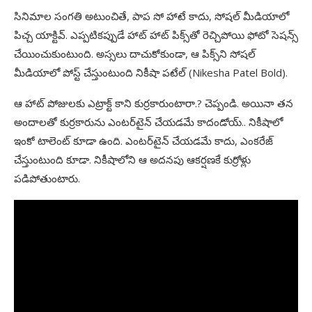
సినిమాల సంగతి అటుంచితే, పాప సో హాటే కాదు, సోషల్‌ మీడియాలో
పిచ్చ యాక్టివ్‌. ఎప్పటికప్పుడే హాట్‌ హాట్‌ పిక్స్‌తో రెచ్చిపోయి ఫోటో సెషన్స్‌
చేయించుకుంటుంది. అస్సలు దాచుకోకుండా, ఆ పిక్స్‌ని సోషల్‌
మీడియాలో పోస్ట్‌ చేస్తుంటుంది నికీషా పటేల్ (Nikesha Patel Bold).
ఆ హాట్‌ పోజులకు ఎట్రాక్ట్‌ కాని కుర్రకారుంటారా.? చెప్పండి. అయినా తన
అందాలతో కుర్రకారును ఎంటర్‌టైన్‌ చేయడమే కాదండోయ్‌.. నికీషాలో
ఇంకో టాలెంట్‌ కూడా ఉంది. ఎంటర్‌టైన్‌ చేయడమే కాదు, ఎంకరేజ్‌
చేస్తుంటుంది కూడా. నికీషాలోని ఆ అదనపు ఆకర్షణకే కుర్రోళ్లు
పడిపోతుంటారు.