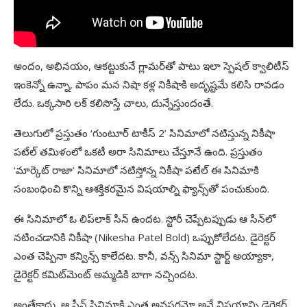
అందం, అభినయం, ఆకట్టుకునే గ్లామర్‌తో పాటు ఇలా స్పెషల్‌ క్వాలిటీస్‌
ఇంకెన్నో ఉన్నా, పాపం మన నిషా కళ్ల నికీషాకి అదృష్టమే కలిసి రావడం
లేదు. ఒక్కసారి లక్‌ కలిసొస్తే చాలు, దున్నేస్తుందంతే.
తెలుగులో ప్రస్తుతం ‘గుంటూర్‌ టాకీస్‌ 2’ సినిమాలో నటిస్తున్న నికీషా
పటేల్‌ తమిళంలో ఒకటీ అరా సినిమాలు చేస్తూనే ఉంది. ప్రస్తుతం
‘మార్కెట్‌ రాజా’ సినిమాలో నటిస్తోన్న నికీషా పటేల్‌ ఈ సినిమాకి
సంబంధించి కొన్ని ఆశక్తికరమైన విషయాల్ని ఫ్యాన్స్‌తో పంచుకుంది.
ఈ సినిమాలో ఓ లిప్‌లాక్‌ సీన్‌ ఉందట. స్టోరీ చెప్పేటప్పుడు ఆ సీన్‌లో
నటించడానికి నికీషా (Nikesha Patel Bold) ఒప్పుకోలేదట. డైరెక్టర్‌
ఎంత చెప్పినా కన్విన్స్‌ కాలేదట. కానీ, వన్స్‌ సినిమా స్టార్ట్‌ అయ్యాకా,
డైరెక్టర్‌ కమిట్‌మెంట్‌ అమ్మడికి బాగా నచ్చిందట.
అంతేకాదు, ఆ సీన్‌ సినిమాకి ఎంత అవసరమో అనే విషయాన్ని డైరెక్టర్‌