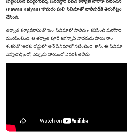
పుట్టించిందీ ముద్దుగుమ్మ. పవర్‌స్టార్‌ పవన్‌ కళ్యాణ్‌ హీరోగా నటించిన
(Pawan Kalyan) ‘కొమరం పులి’ సినిమాతో టాలీవుడ్‌కి తెరంగేట్రం
చేసింది.
తర్వాత కళ్యాణ్‌రామ్‌తో ‘ఓం’ సినిమాలో సాలిడ్‌గా కనిపించి మరోసారి
మురిపించింది. ఆ తర్వాత పూరీ జగన్నాధ్‌ సోదరుడు సాయి రాం
శంకర్‌తో ‘అరకు రోడ్డులో’ అనే సినిమాలో నటించింది. కానీ, ఈ సినిమా
ఎప్పుడొచ్చిందో, ఎప్పుడు పోయిందో ఎవరికీ తెలీదు.