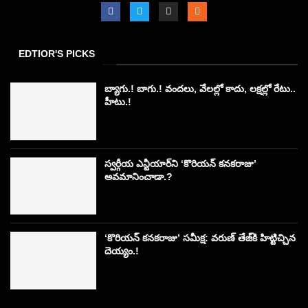
EDTIOR'S PICKS
బ్యాగు.! బాగు.! వందలు, వేలల్లో కాదు, లక్షల్లో రేటు..
హీటు.!
స్వర్గీయ ఎన్టీయార్‌ని ‘కొరియన్ కనకరాజు’
అవమానించాడా.?
‘కొరియన్ కనకరాజు’ సమీక్ష: వరుణ్ తేజ్‌కి హిట్టిచ్చిన
దెయ్యం.!