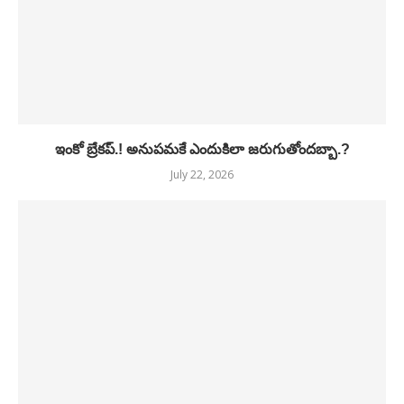
ఇంకో బ్రేకప్.! అనుపమకే ఎందుకిలా జరుగుతోందబ్బా.?
July 22, 2026