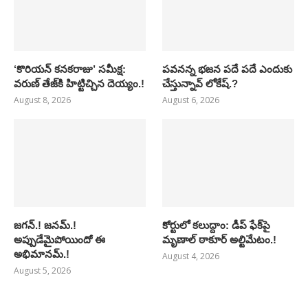
‘కొరియన్ కనకరాజు’ సమీక్ష:
పవనన్న భజన పదే పదే ఎందుకు
వరుణ్ తేజ్‌కి హిట్టిచ్చిన దెయ్యం.!
చేస్తున్నావ్ లోకేష్.?
August 8, 2026
August 6, 2026
జగన్.! జనమ్.!
కోర్టులో కలుద్దాం: డీప్ ఫేక్‌పై
అప్పుడేమైపోయిందో ఈ
మృణాల్ ఠాకూర్ అల్టిమేటం.!
అభిమానమ్.!
August 4, 2026
August 5, 2026