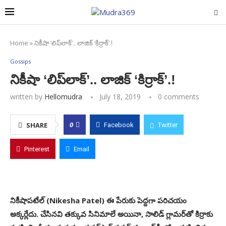
Home
»
నికీషా ‘లిప్‌లాక్‌’.. లాజిక్‌ ‘కిర్రాక్‌’.!
Gossips
నికీషా ‘లిప్‌లాక్‌’.. లాజిక్‌ ‘కిర్రాక్‌’.!
written by
Hellomudra
July 18, 2019
0 comments
0
SHARE
Facebook
Twitter
Pinterest
Email
నికీషాపటేల్‌ (Nikesha Patel) ఈ పేరుకు పెద్దగా పరిచయం
అక్కర్లేదు. చేసినవి తక్కువ సినిమాలే అయినా, సాలిడ్‌ గ్లామర్‌తో కిర్రాకు