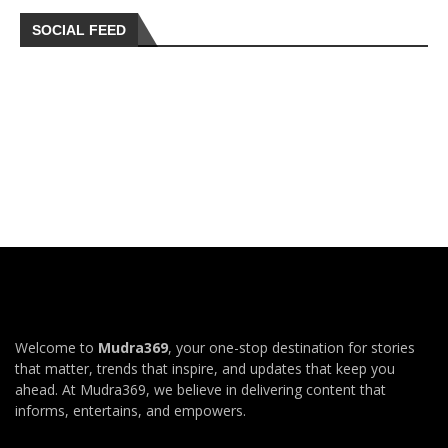
SOCIAL FEED
Welcome to
Mudra369
, your one-stop destination for stories
that matter, trends that inspire, and updates that keep you
ahead. At Mudra369, we believe in delivering content that
informs, entertains, and empowers.