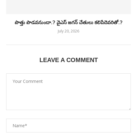
పొత్తు పొడవనుందా.? వైఎస్ జగన్ చేతులు కలిపేదెవరితో.?
July 20, 2026
LEAVE A COMMENT