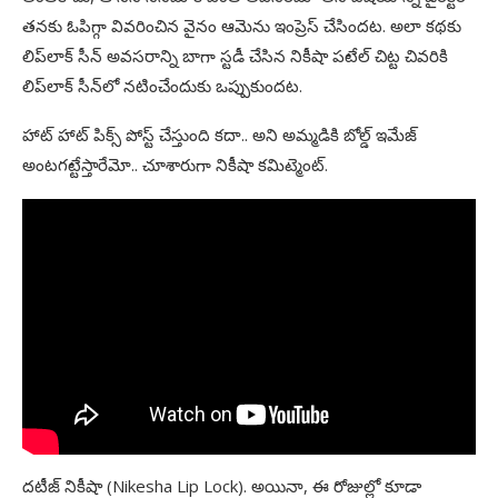
తనకు ఓపిగ్గా వివరించిన వైనం ఆమెను ఇంప్రెస్‌ చేసిందట. అలా కథకు
లిప్‌లాక్‌ సీన్‌ అవసరాన్ని బాగా స్టడీ చేసిన నికీషా పటేల్‌ చిట్ట చివరికి
లిప్‌లాక్‌ సీన్‌లో నటించేందుకు ఒప్పుకుందట.
హాట్‌ హాట్‌ పిక్స్‌ పోస్ట్‌ చేస్తుంది కదా.. అని అమ్మడికి బోల్డ్‌ ఇమేజ్‌
అంటగట్టేస్తారేమో.. చూశారుగా నికీషా కమిట్మెంట్‌.
దటీజ్‌ నికీషా (Nikesha Lip Lock). అయినా, ఈ రోజుల్లో కూడా