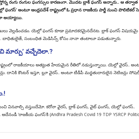
స్తోన్న రంగు రంగుల ఫంగస్సుల కారణంగా. మొదట బ్లాక్ ఫంగస్ అన్నారు.. ఆ తర్వాత 
 ఫంగస్’ అంటూ ఆంధ్రపదేశ్ రాష్ట్రంలో ఓ ప్రధాన రాజకీయ పార్టీ నుంచి పొలిటికల్ సెట
ూ అయ్యాయి.
ుణులు వెల్లడించడం. యెల్లో ఫంగస్ కూడా ప్రమాదకరమైనదేనట. బ్లాక్ ఫంగస్ విషయమై
ాయి.. బాధితులైతే, సంబంధిత మెడిసిన్స్ కోసం నానా తంటాలూ పడుతున్నారు.
 మార్పు’ వచ్చేదెలా.?
రాష్ట్రంలో రాజకీయాలు అత్యంత హేయమైన రీతిలో నడుస్తున్నాయి. యెల్లో వైరస్.. అం
జన్లు. దానికి కౌంటర్ ఇస్తూ, బ్లూ వైరస్.. అంటూ టీడీపీ మద్దతుదారులైన నెటిజన్లు సోషల
.!
ి వినవాల్సి వస్తుందేమో. కరోనా వైరస్, బ్లాక్ ఫంగస్, వైట్ ఫంగస్, యెల్లో ఫంగస్..
గస్.. అదేనండీ ‘రాజకీయ ఫంగస్’కి (Andhra Pradesh Covid 19 TDP YSRCP Politi