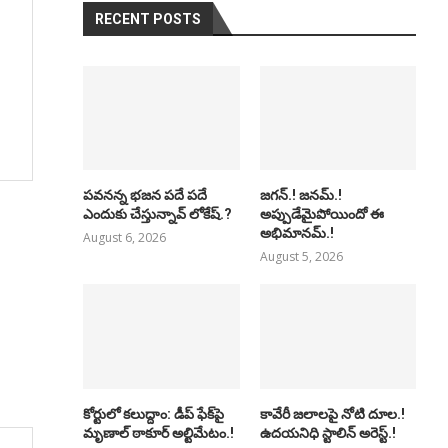
RECENT POSTS
పవనన్న భజన పదే పదే
జగన్.! జనమ్.!
ఎందుకు చేస్తున్నావ్ లోకేష్.?
అప్పుడేమైపోయిందో ఈ
అభిమానమ్.!
August 6, 2026
August 5, 2026
కోర్టులో కలుద్దాం: డీప్ ఫేక్‌పై
కావేరీ జలాలపై నోటి దూల.!
మృణాల్ ఠాకూర్ అల్టిమేటం.!
ఉదయనిధి స్టాలిన్ అరెస్ట్.!