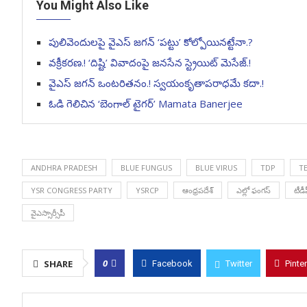
You Might Also Like
పులివెందులపై వైఎస్ జగన్ ‘పట్టు’ కోల్పోయినట్టేనా.?
వక్రీకరణ.! ‘దిష్టి’ వివాదంపై జనసేన స్ట్రెయిట్ మెసేజ్.!
వైఎస్ జగన్ ఒంటరితనం.! స్వయంకృతాపరాధమే కదా.!
ఓడి గెలిచిన ‘బెంగాల్ టైగర్’ Mamata Banerjee
ANDHRA PRADESH
BLUE FUNGUS
BLUE VIRUS
TDP
T
YSR CONGRESS PARTY
YSRCP
ఆంధ్రపదేశ్
ఎల్లో ఫంగస్
టీడీ
వైఎస్సార్సీపీ
0
SHARE
Facebook
Twitter
Pinte