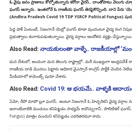
ఓ వైపు జనం ప్రాణాలు కోల్పోతున్నారు కరోనా వైరస్.. దాంతోపాటు వెలుగు చూ
ఫంగస్ అన్నారు.. ఇంతలోనే ఓ రాజకీయ ఫంగస్ తెరపైకొచ్చింది. దాని పేరు ‘యెల్లో
(Andhra Pradesh Covid 19 TDP YSRCP Political Fungus) షుర
పెద్ద షాక్ ఏంటంటే, నిజంగానే యెల్లో ఫంగస్ కూడా వుందంటూ వైద్య రంగ నిప
ప్రభుత్వాలు కంగారుపడుతున్నాయి. వైద్య వర్గాలు ఆందోళన వ్యక్తం చేస్తున్న
Also Read:
నాయకులంతా వాళ్ళే.. రాజకీయాల్లో ‘మంచి
మన దేశంలో, అందునా మన తెలుగు రాష్ట్రాల్లో.. మరీ ముఖ్యంగా ఆంధ్రపదేశ్ 
రాజకీయ దాడి మొదలు పెట్టారు అధికార వైఎస్సార్ కాంగ్రెస్ పార్టీకి చెందిన నెటి
మీడియాలో కామెంట్స్ షురూ చేశారు.
Also Read:
Covid 19: ఆ భయమే.. వాళ్ళకి ఆదాయం
ఏమో, రేపో మాపో బ్లూ ఫంగస్.. అంటూ నిజంగానే ఓ హెచ్చరికని వైద్య వర్గాల నుంచ
ఇలాంటివాటికి మందులు కనిపెట్టడం సాధ్యమే కావొచ్చుగానీ.. పొలిటికల్ ఫం
Fungus) మాత్రం మందుని కనిపెట్టడం ఎవరితరమూ కాదు.