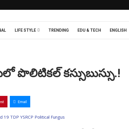
NAL
LIFE STYLE
TRENDING
EDU & TECH
ENGLISH
లో పొలిటికల్ కస్సుబుస్సు.!
est
Email