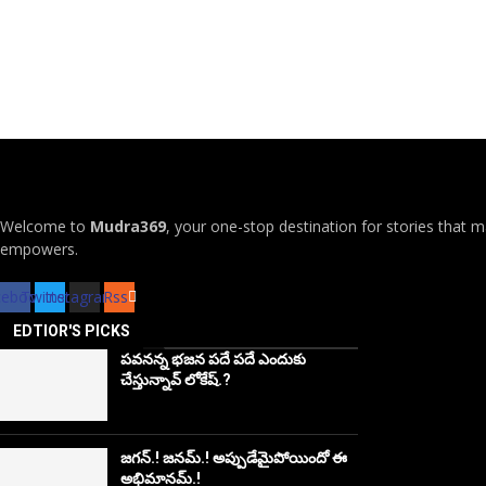
Welcome to
Mudra369
, your one-stop destination for stories that m
empowers.
cebook
Twitter
Instagram
Rss
EDTIOR'S PICKS
పవనన్న భజన పదే పదే ఎందుకు
చేస్తున్నావ్ లోకేష్.?
జగన్.! జనమ్.! అప్పుడేమైపోయిందో ఈ
అభిమానమ్.!