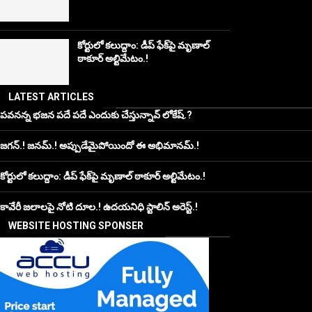
కోర్టులో కలుద్దాం: డీప్ ఫేక్‌పై మృణాల్
ఠాకూర్ అల్టిమేటం.!
LATEST ARTICLES
పవనన్న భజన పదే పదే ఎందుకు చేస్తున్నావ్ లోకేష్.?
జగన్.! జనమ్.! అప్పుడేమైపోయిందో ఈ అభిమానమ్.!
కోర్టులో కలుద్దాం: డీప్ ఫేక్‌పై మృణాల్ ఠాకూర్ అల్టిమేటం.!
కావేరీ జలాలపై నోటి దూల.! ఉదయనిధి స్టాలిన్ అరెస్ట్.!
WEBSITE HOSTING SPONSER