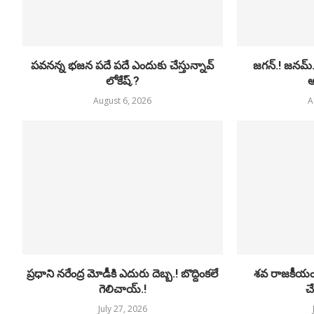
పవనన్న భజన పదే పదే ఎందుకు చేస్తున్నావ్
జగన్.! జనమ్
లోకేష్.?
అ
August 6, 2026
A
ప్రధాని నరేంద్ర మోడీకి ఎదురు దెబ్బ.! బొద్దింకలే
శవ రాజకీయం.!
గెలిచాయ్.!
చే
July 27, 2026