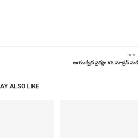
next
ఆయుర్వేద వైద్యం VS మోడ్రన్ మెడి
AY ALSO LIKE