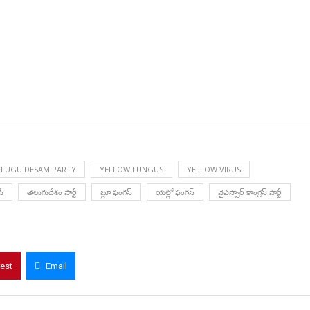
ELUGU DESAM PARTY
YELLOW FUNGUS
YELLOW VIRUS
పీ
తెలుగుదేశం పార్టీ
బ్లూ ఫంగస్
యెల్లో ఫంగస్
వైఎస్సార్ కాంగ్రెస్ పార్టీ
rest
Email