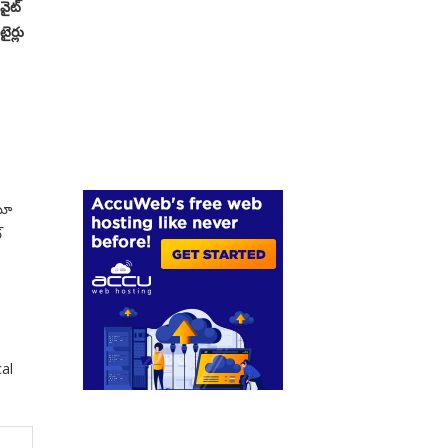
వైట్
ైర్లు
టూ
్
cal