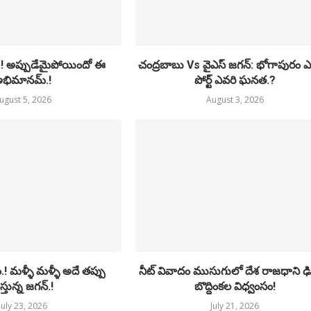
.! అప్పుడేమైపోయిందో ఈ
చంద్రబాబు Vs వైఎస్ జగన్: భోగాపురం 
భిమానమ్.!
పోర్ట్ ఎవరి ఘనత.?
ugust 5, 2026
August 3, 2026
 మళ్ళీ మళ్ళీ అదే తప్పు
నీట్ వివాదం ముసుగులో దేశ రాజధాని ఢిల
స్తున్న జగన్.!
బొద్దింకల విధ్వంసం!
July 23, 2026
July 21, 2026