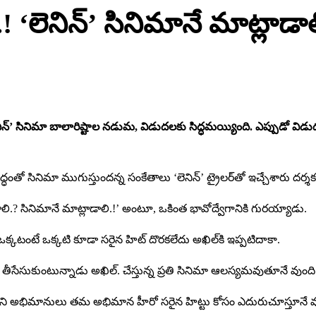
ట్.! ‘లెనిన్’ సినిమానే మాట్లాడాల
లెనిన్’ సినిమా బాలారిష్టాల నడుమ, విడుదలకు సిద్ధమయ్యింది. ఎప్పుడో విడు
్ధంతో సినిమా ముగుస్తుందన్న సంకేతాలు ‘లెనిన్’ ట్రైలర్‌తో ఇచ్చేశారు దర్శక
ాడాలి.? సినిమానే మాట్లాడాలి.!’ అంటూ, ఒకింత భావోద్వేగానికి గురయ్యాడు.
్కటంటే ఒక్కటి కూడా సరైన హిట్ దొరకలేదు అఖిల్‌కి ఇప్పటిదాకా.
్ తీసేసుకుంటున్నాడు అఖిల్. చేస్తున్న ప్రతి సినిమా ఆలస్యమవుతూనే వుంది
అక్కినేని అభిమానులు తమ అభిమాన హీరో సరైన హిట్టు కోసం ఎదురుచూస్తూనే వ