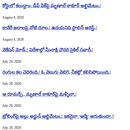
కోర్టులో కలుద్దాం: డీప్ ఫేక్‌పై మృణాల్ ఠాకూర్ అల్టిమేటం.!
August 4, 2026
కావేరీ జలాలపై నోటి దూల.! ఉదయనిధి స్టాలిన్ అరెస్ట్.!
August 4, 2026
వెకేషన్ మోడ్.! విదేశాల్లో మీనాక్షి చౌదరి సైకిల్ సవారీ.!
July 29, 2026
రంగుల కల చెదిరింది.! ఓ వెలుగు వెలిగి, చీకట్లో కలిసిపోయింది.!
July 28, 2026
ఆ రూమర్స్.. మృణాల్ ఠాకూర్‌పై మళ్ళీనా.!
July 28, 2026
ట్రోలింగ్‌పై అల్లు అర్జున్ అల్టిమేటం.! ఇకనైనా ‘ఆర్మీ’ ఆగుతుందా.?
July 28, 2026