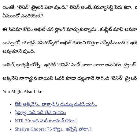
ఇంతకీ, ‘లెనిన్’ ట్రైలర్ ఎలా వుంది.? లెనిన్ అంటే, కమ్యూనిస్ట్ పేరు క
ఏముందో ఎవరికెరుక.?
ఈ సినిమా కోసం అఖిల్ తన స్లాంగ్ మార్చుకున్నాడు.. కంప్లీట్ మాస్ అవతార్‌ల
డాన్సుల్లో, యాక్షన్ ఎపిసోడ్స్‌లో అఖిల్ గురించి కొత్తగా చెప్పేదేముంది.? ఇర
అవుతూనే వుంది.
అఖిల్, భాగ్యశ్రీ బోర్సే.. ఇద్దరికీ ‘లెనిన్’ హిట్ చాలా చాలా అవసరం. ట్రై
అక్కినేని నాగార్జున వాయిస్ ఓవర్ కూడా డల్లుగానే సాగింది ‘లెనిన్’ ట్రైలర్‌
You Might Also Like
బేబీ అక్కినేని.. బాక్సాఫీస్ దుమ్ము దులిపేయనీ..
ప్రివ్యూ: పడి పడి లేచె మనసు
NTR 30: ఇది మరీ టూమచ్ కదూ.!
Sherlyn Chopra: 75 కోట్లు.. ఇచ్చేస్తే పోలా.?