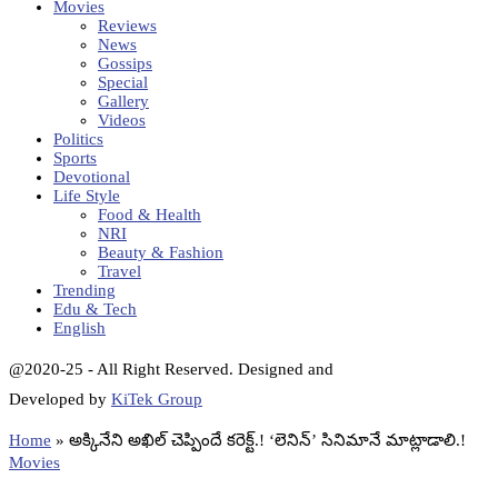
Movies
Reviews
News
Gossips
Special
Gallery
Videos
Politics
Sports
Devotional
Life Style
Food & Health
NRI
Beauty & Fashion
Travel
Trending
Edu & Tech
English
@2020-25 - All Right Reserved. Designed and
Developed by
KiTek Group
Home
»
అక్కినేని అఖిల్ చెప్పిందే కరెక్ట్.! ‘లెనిన్’ సినిమానే మాట్లాడాలి.!
Movies