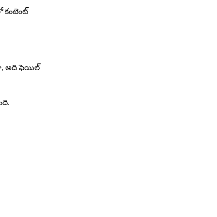
ో కంటెంట్
నా, అది ఫెయిల్
ంది.