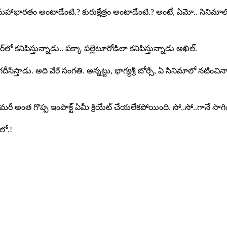
దా.. మహాభారతం అంటాడేంటి.? కురుక్షేత్రం అంటాడేంటి.? అంటే, ఏమో.. సినిమాల
ో కనిపిస్తున్నాడు.. పక్కా పల్లెటూరోడిలా కనిపిస్తున్నాడు అఖిల్.
గదీసేస్తాడు. అది వేరే సంగతి. అన్నట్టు, భాగ్యశ్రీ బోర్సే, ఏ సినిమాలో నటించి
లర్ మరీ అంత గొప్ప ఇంపాక్ట్ ఏమీ క్రియేట్ చేయలేకపోయింది. సో..సో..గానే సాగి
లో.!