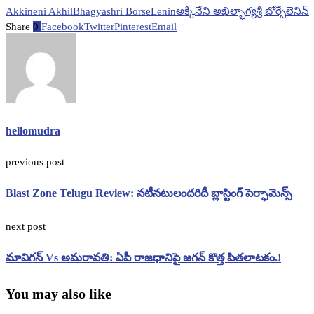
Akkineni Akhil
Bhagyashri Borse
Lenin
అక్కినేని అఖిల్
భాగ్యశ్రీ బోర్సే
లెనిన్
Share
0
Facebook
Twitter
Pinterest
Email
hellomudra
previous post
Blast Zone Telugu Review: నటీనటులందరిదీ బ్లాస్టింగ్ పెర్ఫామెన్స్
next post
మావిగన్ Vs అమరావతి: ఏపీ రాజధానిపై జగన్ కొత్త పితలాటకం.!
You may also like