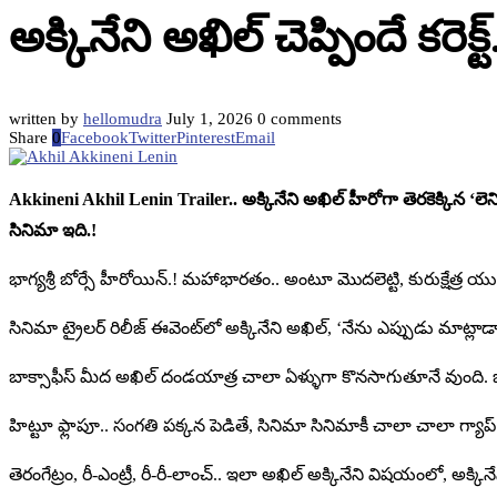
అక్కినేని అఖిల్ చెప్పిందే కరెక్
written by
hellomudra
July 1, 2026
0 comments
Share
0
Facebook
Twitter
Pinterest
Email
Akkineni Akhil Lenin Trailer.. అక్కినేని అఖిల్ హీరోగా తెరకెక్కిన ‘
సినిమా ఇది.!
భాగ్యశ్రీ బోర్సే హీరోయిన్.! మహాభారతం.. అంటూ మొదలెట్టి, కురుక్షేత్ర యుద
సినిమా ట్రైలర్ రిలీజ్ ఈవెంట్‌లో అక్కినేని అఖిల్, ‘నేను ఎప్పుడు మాట్ల
బాక్సాఫీస్ మీద అఖిల్ దండయాత్ర చాలా ఏళ్ళుగా కొనసాగుతూనే వుంది. ఒక
హిట్టూ ఫ్లాపూ.. సంగతి పక్కన పెడితే, సినిమా సినిమాకీ చాలా చాలా గ్యాప
తెరంగేట్రం, రీ-ఎంట్రీ, రీ-రీ-లాంచ్.. ఇలా అఖిల్ అక్కినేని విషయంలో, 