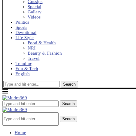
Gossips
Special
Gallery
Videos
Politics
Sports
Devotional
Life Style
Food & Health
NRI
Beauty & Fashion
Travel
Trending
Edu & Tech
English
Search
Search
Search
Home