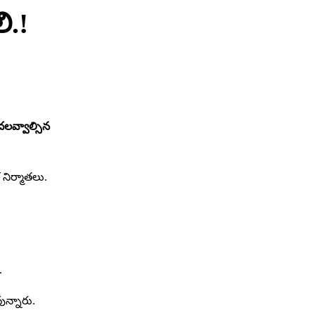
ి.!
దలవ్వాల్సిన
 నిర్మాతలు.
.
ున్నారు.