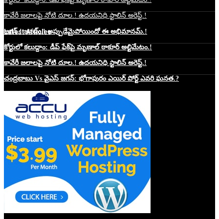
కావేరీ జలాలపై నోటి దూల.! ఉదయనిధి స్టాలిన్ అరెస్ట్.!
Latest Articles
జగన్.! జనమ్.! అప్పుడేమైపోయిందో ఈ అభిమానమ్.!
కోర్టులో కలుద్దాం: డీప్ ఫేక్‌పై మృణాల్ ఠాకూర్ అల్టిమేటం.!
కావేరీ జలాలపై నోటి దూల.! ఉదయనిధి స్టాలిన్ అరెస్ట్.!
చంద్రబాబు Vs వైఎస్ జగన్: భోగాపురం ఎయిర్ పోర్ట్ ఎవరి ఘనత.?
Website Hosting Sponser