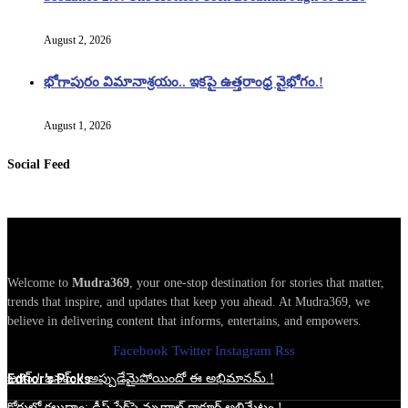
August 2, 2026
భోగాపురం విమానాశ్రయం.. ఇకపై ఉత్తరాంధ్ర వైభోగం.!
August 1, 2026
Social Feed
Welcome to
Mudra369
, your one-stop destination for stories that matter,
trends that inspire, and updates that keep you ahead. At Mudra369, we
believe in delivering content that informs, entertains, and empowers.
Facebook
Twitter
Instagram
Rss
Edtior's Picks
జగన్.! జనమ్.! అప్పుడేమైపోయిందో ఈ అభిమానమ్.!
కోర్టులో కలుద్దాం: డీప్ ఫేక్‌పై మృణాల్ ఠాకూర్ అల్టిమేటం.!