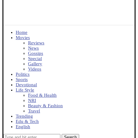
Home
Movies
Reviews
News
Gossips
Special
Gallery
Videos
Politics
Sports
Devotional
Life Style
Food & Health
NRI
Beauty & Fashion
Travel
Trending
Edu & Tech
English
Search