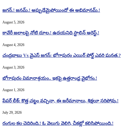
జగన్.! జనమ్.! అప్పుడేమైపోయిందో ఈ అభిమానమ్.!
August 5, 2026
కావేరీ జలాలపై నోటి దూల.! ఉదయనిధి స్టాలిన్ అరెస్ట్.!
August 4, 2026
చంద్రబాబు Vs వైఎస్ జగన్: భోగాపురం ఎయిర్ పోర్ట్ ఎవరి ఘనత.?
August 3, 2026
భోగాపురం విమానాశ్రయం.. ఇకపై ఉత్తరాంధ్ర వైభోగం.!
August 1, 2026
పేపర్ లీక్: కొత్త చట్టం వచ్చినా, ఈ జరీమానాలు, శిక్షలూ సరిపోవు.!
July 29, 2026
రంగుల కల చెదిరింది.! ఓ వెలుగు వెలిగి, చీకట్లో కలిసిపోయింది.!