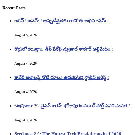
Recent Posts
జగన్.! జనమ్.! అప్పుడేమైపోయిందో ఈ అభిమానమ్.!
August 5, 2026
కోర్టులో కలుద్దాం: డీప్ ఫేక్‌పై మృణాల్ ఠాకూర్ అల్టిమేటం.!
August 4, 2026
కావేరీ జలాలపై నోటి దూల.! ఉదయనిధి స్టాలిన్ అరెస్ట్.!
August 4, 2026
చంద్రబాబు Vs వైఎస్ జగన్: భోగాపురం ఎయిర్ పోర్ట్ ఎవరి ఘనత.?
August 3, 2026
Seedance 2.0: The Hottest Tech Breakthrough of 2026