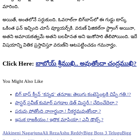
మారింది.
అయితే, అంతలోనే సర్దుకుంది. ఓవరాల్‌గా బిగ్‌బాస్‌లో ఈ గుడ్డు టాస్క్‌
ఒకింత ఫన్‌ ఇచ్చింది చూసే వ్యూయర్స్‌కి. వరుణ్‌ ఫిజికల్‌గా స్ట్రాంగ్‌ అయినా,
అతని అమాయకత్వమే అతని బలహీనత అని ఇంకోసారి తేలిపోయింది. ఇదే
విషయాన్ని వితిక ప్రస్తావిస్తూ వరుణ్‌ని ఆటపట్టించడం గమనార్హం.
Click Here:
బాబోయ్‌ శ్రీముఖి.. అవుతోందా చంద్రముఖి?
You Might Also Like
బిగ్ బాస్ క్వీన్ ‘కన్నడ’ తనూజ: తెలుగు కంటెస్టెంట్లకి చిప్పే గతి.!?
పాస్టర్ ప్రవీణ్ కుమార్ పగడాల డెత్ మిస్టరీ.! ఛేదించేదెలా.?
పరువు పోతోంది నాగార్జునా.! నీకర్థమవుతోందా.?
ఇసుక రాజకీయం.! ఇదొక మాఫియా.! ఎనీ డౌట్స్.?
Akkineni Nagarjuna
Ali Reza
Ashu Reddy
Bigg Boss 3 Telugu
Bigg