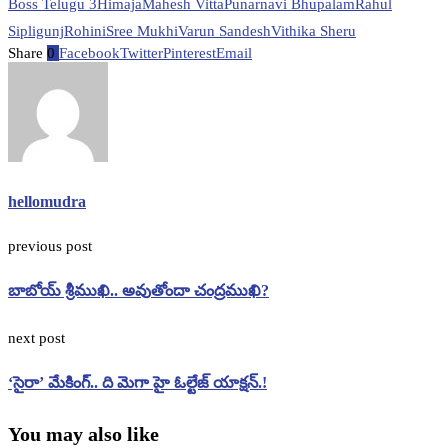
Boss Telugu 3
Himaja
Mahesh Vitta
Punarnavi Bhupalam
Rahul
Sipligunj
Rohini
Sree Mukhi
Varun Sandesh
Vithika Sheru
Share
0
Facebook
Twitter
Pinterest
Email
hellomudra
previous post
బాబోయ్‌ శ్రీముఖి.. అవుతోందా చంద్రముఖి?
next post
‘సైరా’ మేకింగ్‌.. ది మెగా హై ఓల్టేజ్ యాక్షన్.!
You may also like