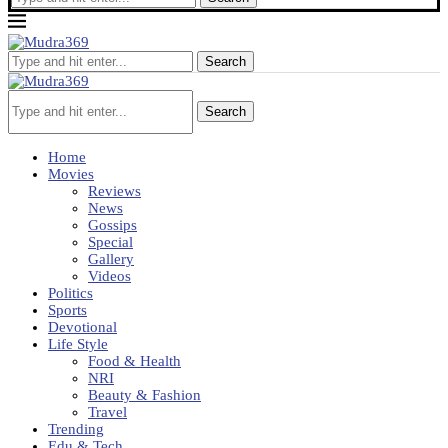
Search
Search
Home
Movies
Reviews
News
Gossips
Special
Gallery
Videos
Politics
Sports
Devotional
Life Style
Food & Health
NRI
Beauty & Fashion
Travel
Trending
Edu & Tech