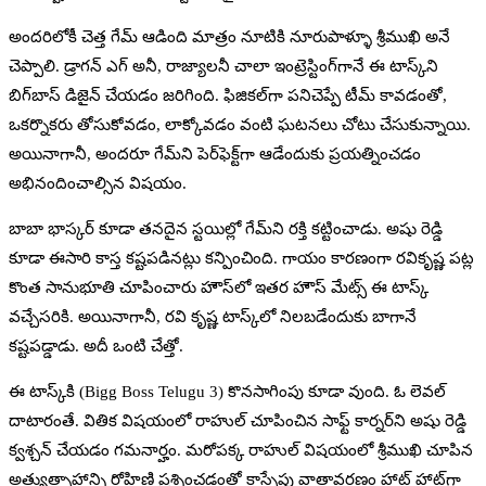
అందరిలోకీ చెత్త గేమ్‌ ఆడింది మాత్రం నూటికి నూరుపాళ్ళూ శ్రీముఖి అనే
చెప్పాలి. డ్రాగన్‌ ఎగ్‌ అనీ, రాజ్యాలనీ చాలా ఇంట్రెస్టింగ్‌గానే ఈ టాస్క్‌ని
బిగ్‌బాస్‌ డిజైన్‌ చేయడం జరిగింది. ఫిజికల్‌గా పనిచెప్పే టీమ్‌ కావడంతో,
ఒకర్నొకరు తోసుకోవడం, లాక్కోవడం వంటి ఘటనలు చోటు చేసుకున్నాయి.
అయినాగానీ, అందరూ గేమ్‌ని పెర్‌ఫెక్ట్‌గా ఆడేందుకు ప్రయత్నించడం
అభినందించాల్సిన విషయం.
బాబా భాస్కర్‌ కూడా తనదైన స్టయిల్లో గేమ్‌ని రక్తి కట్టించాడు. అషు రెడ్డి
కూడా ఈసారి కాస్త కష్టపడినట్లు కన్పించింది. గాయం కారణంగా రవికృష్ణ పట్ల
కొంత సానుభూతి చూపించారు హౌస్‌లో ఇతర హౌస్‌ మేట్స్‌ ఈ టాస్క్‌
వచ్చేసరికి. అయినాగానీ, రవి కృష్ణ టాస్క్‌లో నిలబడేందుకు బాగానే
కష్టపడ్డాడు. అదీ ఒంటి చేత్తో.
ఈ టాస్క్‌కి (Bigg Boss Telugu 3) కొనసాగింపు కూడా వుంది. ఓ లెవల్‌
దాటారంతే. వితిక విషయంలో రాహుల్‌ చూపించిన సాఫ్ట్‌ కార్నర్‌ని అషు రెడ్డి
క్వశ్చన్‌ చేయడం గమనార్హం. మరోపక్క రాహుల్‌ విషయంలో శ్రీముఖి చూపిన
అత్యుత్సాహాన్ని రోహిణి ప్రశ్నించడంతో కాస్సేపు వాతావరణం హాట్‌ హాట్‌గా