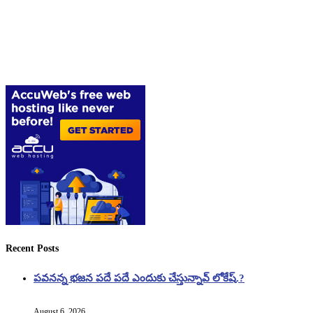
Recent Posts
పవనన్న భజన పదే పదే ఎందుకు చేస్తున్నావ్ లోకేష్.?
August 6, 2026