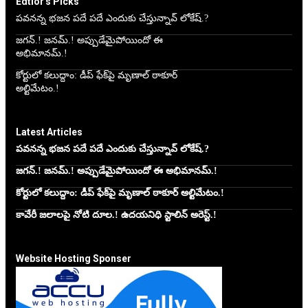
Edtior's Picks
పవనన్న భజన పదే పదే ఎందుకు చేస్తున్నావ్ లోకేష్.?
జగన్.! జనమ్.! అప్పుడేమైపోయిందో ఈ
అభిమానమ్.!
కోర్టులో కలుద్దాం: డీప్ ఫేక్‌పై మృణాల్ ఠాకూర్
అల్టిమేటం.!
Latest Articles
పవనన్న భజన పదే పదే ఎందుకు చేస్తున్నావ్ లోకేష్.?
జగన్.! జనమ్.! అప్పుడేమైపోయిందో ఈ అభిమానమ్.!
కోర్టులో కలుద్దాం: డీప్ ఫేక్‌పై మృణాల్ ఠాకూర్ అల్టిమేటం.!
కావేరీ జలాలపై నోటి దూల.! ఉదయనిధి స్టాలిన్ అరెస్ట్.!
Website Hosting Sponser