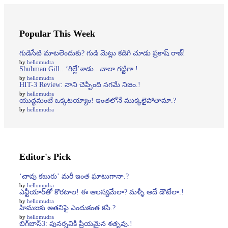
Popular This Week
గుడిసేటి మాటలెందుకు? గుడి మెట్లు కడిగి చూడు ప్రకాష్ రాజ్!
by
hellomudra
Shubman Gill.. ‘గిల్లే’శాడు.. చాలా గట్టిగా.!
by
hellomudra
HIT-3 Review: నాని చెప్పింది సగమే నిజం.!
by
hellomudra
యుద్ధమంటే ఒక్కటయ్యాం! ఇంతలోనే ముక్కలైపోతామా.?
by
hellomudra
Editor's Pick
‘చావు కబురు’ మరీ ఇంత ఘాటుగానా.?
by
hellomudra
ఎన్టీయార్‌తో కొరటాల! ఈ ఆలస్యమేలా? మళ్ళీ అదే డౌటేలా.!
by
hellomudra
హిమజకు అతనిపై ఎందుకంత కసి.?
by
hellomudra
బిగ్‌బాస్‌3: పునర్నవికి ప్రియమైన శతృవు.!