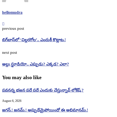
hellomudra
previous post
బిగ్‌బాస్‌లో ‘చిల్లరగోల’.. ఎందుకీ కొట్లాట.!
next post
అల్లు స్టూడియో.. ఎప్పుడు? ఎక్కడ? ఎలా?
You may also like
పవనన్న భజన పదే పదే ఎందుకు చేస్తున్నావ్ లోకేష్.?
August 6, 2026
జగన్.! జనమ్.! అప్పుడేమైపోయిందో ఈ అభిమానమ్.!