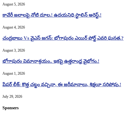
August 5, 2026
కావేరీ జలాలపై నోటి దూల.! ఉదయనిధి స్టాలిన్ అరెస్ట్.!
August 4, 2026
చంద్రబాబు Vs వైఎస్ జగన్: భోగాపురం ఎయిర్ పోర్ట్ ఎవరి ఘనత.?
August 3, 2026
భోగాపురం విమానాశ్రయం.. ఇకపై ఉత్తరాంధ్ర వైభోగం.!
August 1, 2026
పేపర్ లీక్: కొత్త చట్టం వచ్చినా, ఈ జరీమానాలు, శిక్షలూ సరిపోవు.!
July 29, 2026
Sponsers