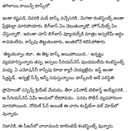
తగిలాయి కాయిన్స్‌ టాస్క్‌లో.
ఇంతా కష్టపడి, చివరికి మడ్‌ టాస్క్‌ వచ్చేసరికి.. మిగతా కంటెస్టెంట్స్‌ అంతా
ప్రేక్షకుల్లా మారిపోయారు. బిగ్‌బాస్‌ ఏం చెబుతున్నాడో, హౌస్‌మేట్స్‌ ఏం
చేస్తున్నారో.. ఇదంతా చూసే బిగ్‌బాస్‌ వ్యూయర్స్‌కి మాత్రం అస్సలేమీ అర్థం
కావడంలేదు. కాస్సేపు తిట్టుకుంటారు, అంతలోనే కలిసిపోతారు.
‘తిట్టుకున్నాం కదా.. ఈ తిట్ల టాస్క్‌ అయిపోయింది..’ అన్నట్టు
వ్యవహరిస్తున్నారు తప్ప, అస్సలు సీరియస్‌నెస్‌ వుండడంలేదు కంటెస్టెంట్స్‌
మధ్య. ఏ ఎమోషన్‌నీ కాస్సేపు కూడా క్యారీ చెయ్యట్లేదు. జస్ట్‌ అంతా
స్క్రిప్టెడ్‌.. అన్నట్లే సీన్స్‌ అన్నీ నడుస్తున్నాయి. టాస్క్‌లదీ అదే పరిస్థితి.
ప్రోమోలతో సస్పెన్స్‌ క్రియేట్‌ చేయడం, తీరా ఎపిసోడ్‌ టెలికాస్ట్‌ అయ్యేసరికి…
ఆ సీరియస్‌నెస్‌ ఏమీ అందులో లేకపోవడం.. పరమ రొటీన్‌ వ్యవహారంగా
మారిపోయింది. నోయెల్‌ సీన్‌ అయితే ఈ వారం కంప్లీట్‌గా డల్‌ మోడ్‌లో
వున్నాడు.
నిజానికి, ఈ సీజన్‌లో చాలామంది టాలెంటెడ్‌ కంటెస్టెంట్స్‌ వున్నారు.