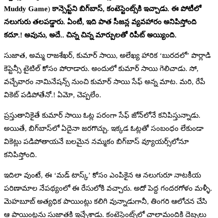
Muddy Game
)
కాన్సెప్ట్‌ని బిగ్‌బాస్‌, కంటెస్టెంట్స్‌కి ఇచ్చాడు. ఈ పోటీలో
నలుగురు తలపడ్డారు. ఏంటీ, ఇది పాత సీజన్ల వ్యవహారం అనిపిస్తోంది
కదూ.! అవును, అదే.. చిన్న చిన్న మార్పులతో రిపీట్‌ అయ్యింది.
సుజాత, అమ్మ రాజశేఖర్‌, కుమార్‌ సాయి, అలేఖ్య హారిక ‘బురదలో’ పొర్లాడి
కెప్టెన్సీ టైటిల్‌ కోసం పోరాడారు. అందులో కుమార్‌ సాయి గెలిచాడు. సో,
వచ్చేవారం నామినేషన్స్‌ నుంచి కుమార్‌ సాయి సేఫ్‌ అన్న మాట. మరి, రేపే
వికెట్‌ పడిపోతేనో.! ఏమో, చెప్పలేం.
ప్రస్తుతానికైతే కుమార్‌ సాయి ఓట్ల పరంగా సేఫ్‌ జోన్‌లోనే కనిపిస్తున్నాడు.
అయితే, బిగ్‌బాస్‌లో ఏదైనా జరగొచ్చు. ఇక్కడ ఓట్లతో సంబంధం లేకుండా
వికెట్లు పడిపోతాయనే బలమైన నమ్మకం బిగ్‌బాస్‌ వ్యూయర్స్‌లోనూ
కనిపిస్తోంది.
ఇదిలా వుంటే, ఈ ‘మడ్‌ టాస్క్‌’ కోసం ఎంపికైన ఆ నలుగురూ నాటకీయ
పరిణామాల నేపథ్యంలో ఈ రేసులోకి వచ్చారు. అదో పెద్ద గందరగోళం మళ్ళీ.
మెహబూబ్‌ అత్యధిక పాయింట్లు కలిగి వున్నాడుగానీ, తింగరి ఆలోచన చేసి
ఆ పాయింట్లను సుజాతకి ఇచ్చేశాడు. కంటెస్టెంట్స్‌లో చాలామందికి దెబ్బలు