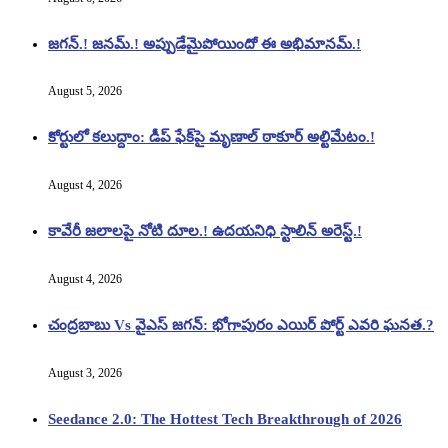
జగన్.! జనమ్.! అప్పుడేమైపోయిందో ఈ అభిమానమ్.!
August 5, 2026
కోర్టులో కలుద్దాం: డీప్ ఫేక్‌పై మృణాల్ ఠాకూర్ అల్టిమేటం.!
August 4, 2026
కావేరీ జలాలపై నోటి దూల.! ఉదయనిధి స్టాలిన్ అరెస్ట్.!
August 4, 2026
చంద్రబాబు Vs వైఎస్ జగన్: భోగాపురం ఎయిర్ పోర్ట్ ఎవరి ఘనత.?
August 3, 2026
Seedance 2.0: The Hottest Tech Breakthrough of 2026