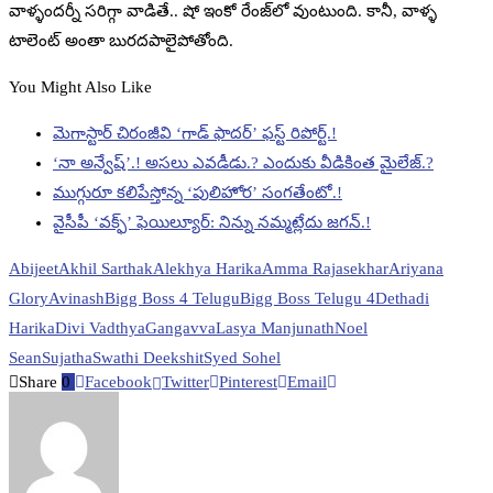
వాళ్ళందర్నీ సరిగ్గా వాడితే.. షో ఇంకో రేంజ్‌లో వుంటుంది. కానీ, వాళ్ళ
టాలెంట్‌ అంతా బురదపాలైపోతోంది.
You Might Also Like
మెగాస్టార్ చిరంజీవి ‘గాడ్ ఫాదర్’ ఫస్ట్ రిపోర్ట్.!
‘నా అన్వేష్’.! అసలు ఎవడీడు.? ఎందుకు వీడికింత మైలేజ్.?
ముగ్గురూ కలిపేస్తోన్న ‘పులిహోర’ సంగతేంటో.!
వైసీపీ ‘వక్ఫ్’ ఫెయిల్యూర్: నిన్ను నమ్మట్లేదు జగన్.!
Abijeet
Akhil Sarthak
Alekhya Harika
Amma Rajasekhar
Ariyana
Glory
Avinash
Bigg Boss 4 Telugu
Bigg Boss Telugu 4
Dethadi
Harika
Divi Vadthya
Gangavva
Lasya Manjunath
Noel
Sean
Sujatha
Swathi Deekshit
Syed Sohel
Share
0
Facebook
Twitter
Pinterest
Email